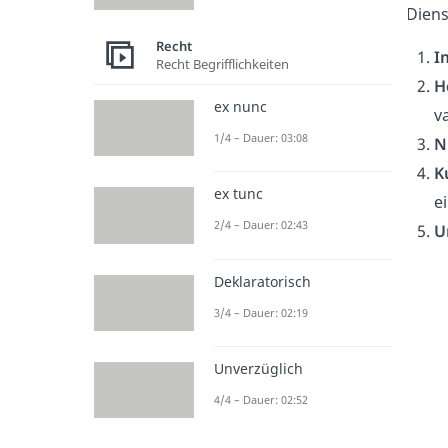
Diens
Recht
I
Recht Begrifflichkeiten
H
ex nunc
va
1/4 – Dauer: 03:08
N
K
ex tunc
e
2/4 – Dauer: 02:43
U
Deklaratorisch
3/4 – Dauer: 02:19
Unverzüglich
4/4 – Dauer: 02:52