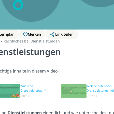
Lernplan
Merken
Link teilen
Rechtliches bei Dienstleistungen
enstleistungen
chtige Inhalte in diesem Video
Was sind
Welche Arten von
Dienstleistungen?
Dienstleistungen gi
es?
(00:17)
(01:16)
sind
Dienstleistungen
eigentlich und wie unterscheidest du 