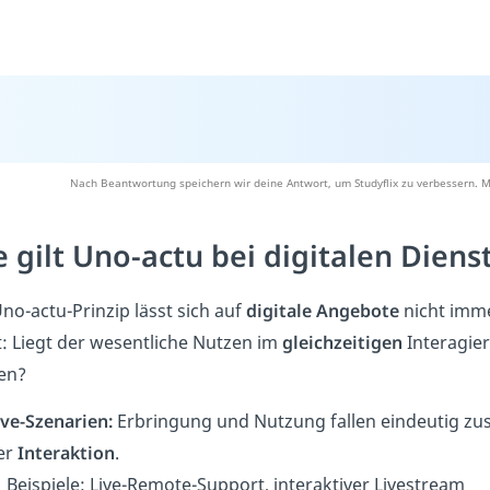
Nach Beantwortung speichern wir deine Antwort, um Studyflix zu verbessern. M
 gilt Uno-actu bei digitalen Diens
no-actu-Prinzip lässt sich auf
digitale Angebote
nicht imme
t: Liegt der wesentliche Nutzen im
gleichzeitigen
Interagie
en?
ive-Szenarien:
Erbringung und Nutzung fallen eindeutig zu
er
Interaktion
.
 Beispiele: Live-Remote-Support, interaktiver Livestream