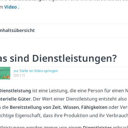
im
Video
.
Inhaltsübersicht
s sind Dienstleistungen?
zur Stelle im Video springen
(00:17)
Dienstleistung
ist eine Leistung, die eine Person für einen
erielle Güter
. Der Wert einer Dienstleistung entsteht als
 die
Bereitstellung
von Zeit
,
Wissen
,
Fähigkeiten
oder Ver
ichtige Eigenschaft, dass ihre Produktion und ihr Verbrauc
stleistungen werden immer von einem
Dienstleister
erbrach