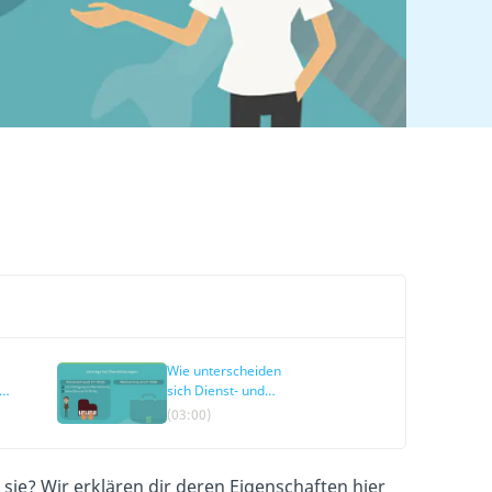
Wie unterscheiden
bt
sich Dienst- und
Werkvertrag?
(03:00)
sie? Wir erklären dir deren Eigenschaften hier