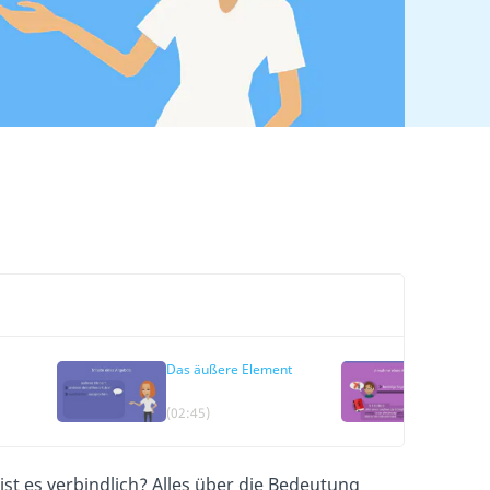
Das äußere Element
Ist ei
binde
Regel
(02:45)
(03:38
Verbin
zur A
Angeb
st es verbindlich? Alles über die Bedeutung