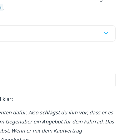
o
.
l
klar:
nten dafür. Also
schlägst
du ihm
vor
, dass er es
nem Gegenüber ein
Angebot
für dein Fahrrad. Das
ibst. Wenn er mit dem Kaufvertrag
s
Angebot an.