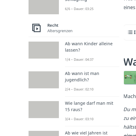
eines
6/6 – Dauer: 03:25
Recht
Altersgrenzen
Ab wann Kinder alleine
lassen?
Wa
1/4 – Dauer: 04:37
Ab wann ist man
jugendlich?
2/4 – Dauer: 02:10
Mach 
Wie lange darf man mit
Du mö
15 raus?
zu ei
3/4 – Dauer: 03:10
hälts
Ab wie viel Jahren ist
einv