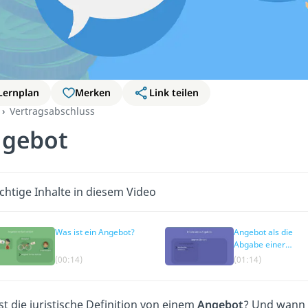
Lernplan
Merken
Link teilen
Vertragsabschluss
gebot
chtige Inhalte in diesem Video
Was ist ein Angebot?
Angebot als die
Abgabe einer
Willenserklärung
(00:14)
(01:14)
st die juristische Definition von einem
Angebot
? Und wann i