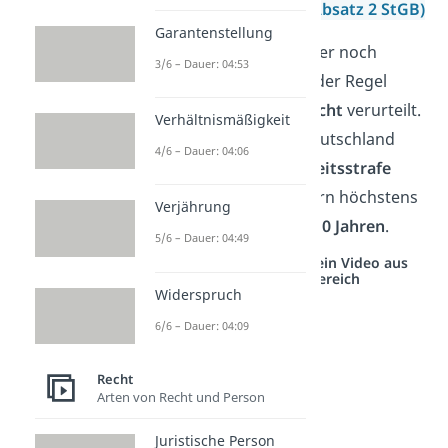
Landesverrats
(§ 94 Absatz 2 StGB)
Garantenstellung
Übrigens:
Ist ein Straftäter noch
3/6 – Dauer: 04:53
minderjährig, wird er in der Regel
nach dem
Jugendstrafrecht
verurteilt.
Verhältnismäßigkeit
In diesem Fall kann in Deutschland
4/6 – Dauer: 04:06
keine lebenslange Freiheitsstrafe
verhängt werden, sondern höchstens
Verjährung
ein Freiheitsentzug von
10 Jahren
.
5/6 – Dauer: 04:49
Studyflix vernetzt: Hier ein Video aus
einem anderen Bereich
Widerspruch
6/6 – Dauer: 04:09
Recht
Arten von Recht und Person
Juristische Person