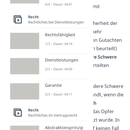
4/4 – Dauer: 04:01
(Untersuchungshaft mit
eingeschlossen)
Recht
Rechtliches bei Dienstleistungen
dass der Täter die Sicherheit der
Allgemeinheit nicht mehr
Rechtsfähigkeit
gefährdet (anhand von Gutachten
1/3 – Dauer: 04:19
von Sachverständigen beurteilt)
dass keine „
besondere Schwere
Dienstleistungen
der Schuld
“ des Verurteilten
2/3 – Dauer: 04:00
vorliegt
Garantie
Der Urteilszusatz „besondere Schwere
der Schuld“ wird angewandt, wenn die
3/3 – Dauer: 04:17
Tat besonders
verwerflich
Recht
oder
grausam
war oder das Opfer
Rechtliches im Vertragsrecht
großen Qualen
ausgesetzt wurde. In
Abstraktionsprinzip
dem Fall wird die Haft auf keinen Fall