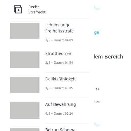
Recht
Strafrecht
Lebenslange
Freiheitsstrafe
zur Videoseite: Lebenslange
Freiheitsstrafe
1/5 – Dauer: 04:09
Straftheorien
Beliebte Inhalte aus dem Bereich
Recht
2/5 – Dauer: 04:54
Deliktsfähigkeit
Strafthe
Deliktsfä
Auf
orien
higkeit
Bewähru
3/5 – Dauer: 03:05
Dauer: 04:54
Dauer: 03:05
ng
Dauer: 02:24
Auf Bewährung
4/5 – Dauer: 02:24
Betrug Schema