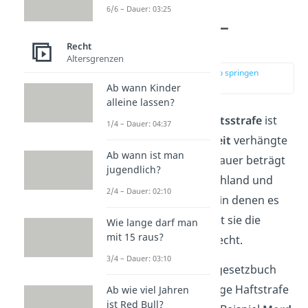
Lebenslange
6/6 – Dauer: 03:25
Freiheitsstrafe
—
Bedeutung
Recht
Altersgrenzen
zur Stelle im Video springen
(00:18)
Ab wann Kinder
alleine lassen?
Eine
lebenslange
Freiheitsstrafe
ist
1/4 – Dauer: 04:37
eine auf
unbestimmte Zeit
verhängte
Ab wann ist man
Haftstrafe. Die Mindestdauer beträgt
jugendlich?
dabei
15 Jahre.
In Deutschland und
2/4 – Dauer: 02:10
vielen anderen Ländern, in denen es
keine Todesstrafe gibt, ist sie die
Wie lange darf man
mit 15 raus?
höchste Strafe
im Strafrecht.
3/4 – Dauer: 03:10
Fälle, in denen laut Strafgesetzbuch
zwingend eine lebenslange Haftstrafe
Ab wie viel Jahren
ist Red Bull?