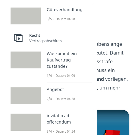
Güteverhandlung
5/5 – Dauer: 04:28
Tatbestand
Recht
Vertragsabschluss
Jetzt weißt du, was eine lebenslange
Haft in Deutschland bedeutet. Damit
Wie kommt ein
Kaufvertrag
eine lebenslange Freiheitsstrafe
zustande?
verhängt werden kann, muss ein
1/4 – Dauer: 04:09
entsprechender
Tatbestand
vorliegen.
Schau dir unser
Video
an, um mehr
Angebot
darüber zu erfahren!
2/4 – Dauer: 04:58
invitatio ad
offerendum
3/4 – Dauer: 04:54