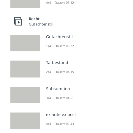
4/4 – Dauer: 03:12
Dauer: 04:09
Straftheorien
Dauer: 04:54
Recht
Deliktsfähigkeit
Gutachtenstil
Dauer: 03:05
Auf Bewährung
Gutachtenstil
Dauer: 02:24
Betrug Schema
1/4 – Dauer: 06:22
Dauer: 06:30
Tatbestand
2/4 – Dauer: 04:15
Subsumtion
3/4 – Dauer: 04:51
ex ante ex post
4/4 – Dauer: 02:43