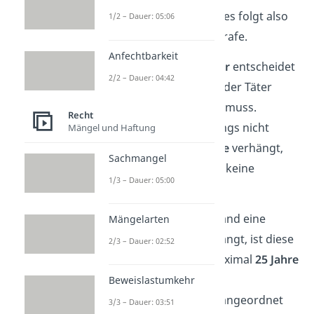
nach 15 Jahren beendet, es folgt also
1/2 – Dauer: 05:06
noch eine weitere Haftstrafe.
Anfechtbarkeit
Die
Strafvollzugskammer
entscheidet
2/2 – Dauer: 04:42
dann, welches Strafmaß der Täter
noch zusätzlich absitzen muss.
Recht
Meistens werden allerdings nicht
Mängel und Haftung
mehr als
10 weitere Jahre
verhängt,
Sachmangel
obwohl es grundsätzlich keine
1/3 – Dauer: 05:00
Obergrenze gibt.
Merke:
Wird in Deutschland eine
Mängelarten
„lebenslange Haft“ verhängt, ist diese
2/3 – Dauer: 02:52
in Extremfällen meist maximal
25 Jahre
lang.
Wenn danach eine
Beweislastumkehr
Sicherungsverwahrung angeordnet
3/3 – Dauer: 03:51