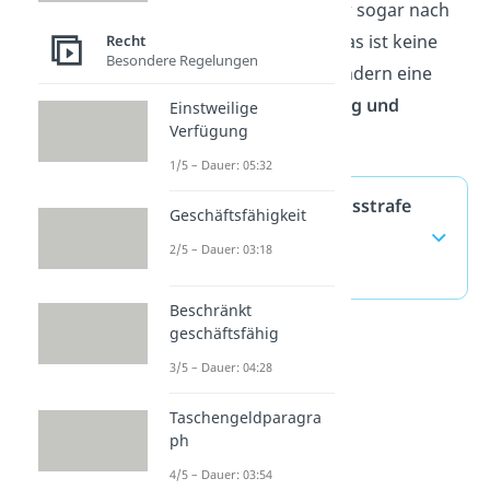
wird, bleibt ein Straftäter sogar nach
Haftende eingesperrt. Das ist keine
Recht
Besondere Regelungen
Freiheitsstrafe mehr, sondern eine
„Maßregel der Besserung und
Einstweilige
Verfügung
Sicherung“.
1/5 – Dauer: 05:32
Lebenslange Freiheitsstrafe
Geschäftsfähigkeit
— häufigste Fragen
2/5 – Dauer: 03:18
(ausklappen)
Beschränkt
geschäftsfähig
3/5 – Dauer: 04:28
Taschengeldparagra
ph
4/5 – Dauer: 03:54