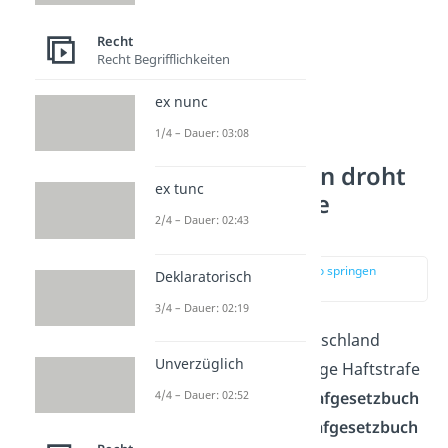
Recht
Recht Begrifflichkeiten
ex nunc
1/4 – Dauer: 03:08
In welchen Fällen droht
ex tunc
eine lebenslange
2/4 – Dauer: 02:43
Freiheitsstrafe?
zur Stelle im Video springen
Deklaratorisch
(00:37)
3/4 – Dauer: 02:19
In welchen Fällen in Deutschland
Unverzüglich
potenziell eine lebenslange Haftstrafe
verhängt wird, ist im
Strafgesetzbuch
4/4 – Dauer: 02:52
(StGB) und im
Völkerstrafgesetzbuch