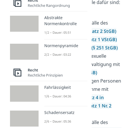
Recht
(VStGB) geregelt. Beispiele dafür sind:
Rechtliche Rangordnung
Mord
(§ 211 StGB)
Abstrakte
besonders schwere Fälle des
Normenkontrolle
Totschlags
(§ 212 Absatz 2 StGB)
1/2 – Dauer: 05:51
Völkermord
(§ 6 Absatz 1 VStGB)
Normenpyramide
Raub mit Todesfolge
(§ 251 StGB)
2/2 – Dauer: 03:22
sexueller Übergriff, sexuelle
Nötigung und Vergewaltigung mit
Recht
Todesfolge
(§ 178 StGB)
Rechtliche Prinzipien
Kriegsverbrechen gegen Personen
Fahrlässigkeit
in Form der Geiselnahme mit
1/6 – Dauer: 04:36
Todesfolge
(§ 8 Absatz 4 in
Verbindung mit Absatz 1 Nr. 2
Schadensersatz
VStGB)
besonders schwere Fälle des
2/6 – Dauer: 05:36