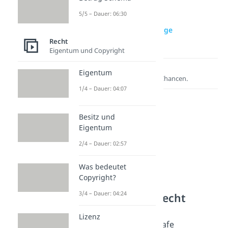
5/5 – Dauer: 06:30
zur Videoseite: Lebenslange
Freiheitsstrafe
Recht
Eigentum und Copyright
Lernen lohnt sich!
Eigentum
Entdecke hier deine Chancen.
1/4 – Dauer: 04:07
Besitz und
Eigentum
2/4 – Dauer: 02:57
Was bedeutet
Copyright?
3/4 – Dauer: 04:24
Weitere Inhalte: Recht
Strafrecht
Lizenz
Lebenslange Freiheitsstrafe