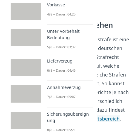
Vorkasse
4/8 – Dauer: 04:25
Strafrecht verstehen
Unter Vorbehalt
Bedeutung
Die lebenslange Freiheitsstrafe ist eine
5/8 – Dauer: 03:37
der härtesten Strafen im deutschen
Strafrecht. Wer sich mit Strafrecht
Lieferverzug
beschäftigt, schaut darauf, welche
6/8 – Dauer: 04:45
Straftaten es gibt und welche Strafen
das Gesetz dafür vorsieht. So kannst
Annahmeverzug
du einordnen, warum Gerichte je nach
7/8 – Dauer: 05:07
Tat und Schuld sehr unterschiedlich
urteilen. Weitere Videos dazu findest
Sicherungsübereign
du in unserem
Wirtschaftsbereich
.
ung
8/8 – Dauer: 05:21