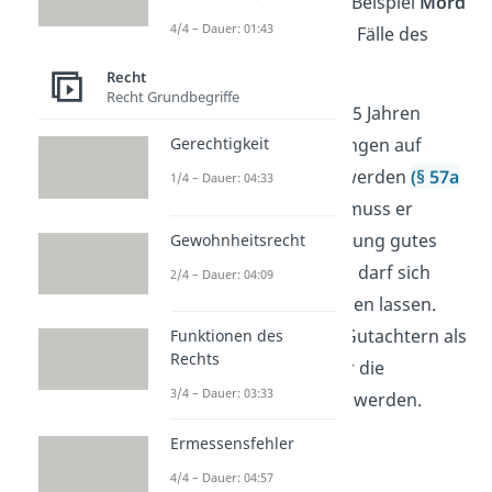
verhängt wird, sind zum Beispiel
Mord
4/4 – Dauer: 01:43
oder besonders schwere Fälle des
Totschlags.
Recht
Recht Grundbegriffe
Der Häftling kann nach 15 Jahren
unter gewissen Bedingungen auf
Gerechtigkeit
Bewährung
ausgesetzt werden
(§ 57a
1/4 – Dauer: 04:33
Strafgesetzbuch).
Dazu muss er
während seiner Inhaftierung gutes
Gewohnheitsrecht
Verhalten aufweisen und darf sich
2/4 – Dauer: 04:09
nichts zuschulden kommen lassen.
Außerdem muss er von Gutachtern als
Funktionen des
Rechts
nicht mehr gefährlich für die
3/4 – Dauer: 03:33
Allgemeinheit eingestuft werden.
Ermessensfehler
4/4 – Dauer: 04:57