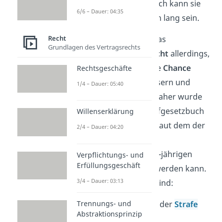
Obergrenze
. Grundsätzlich kann sie
6/6 – Dauer: 04:35
also tatsächlich ein Leben lang sein.
Recht
Im Jahr 1977 entschied das
Grundlagen des Vertragsrechts
Bundesverfassungsgericht
allerdings,
dass jeder Gefangene die
Chance
Rechtsgeschäfte
haben muss, sich zu bessern und
1/4 – Dauer: 05:40
wieder freizukommen. Daher wurde
der Paragraf 57a im Strafgesetzbuch
Willenserklärung
(§ 57a StGB)
eingeführt, laut dem der
2/4 – Dauer: 04:20
Rest einer lebenslangen
Freiheitsstrafe zu einer 5-jährigen
Verpflichtungs- und
Erfüllungsgeschäft
Bewährung
ausgesetzt werden kann.
3/4 – Dauer: 03:13
Die Bedingungen dafür sind:
Trennungs- und
dass bereits
15 Jahre
der
Strafe
Abstraktionsprinzip
abgesessen wurden