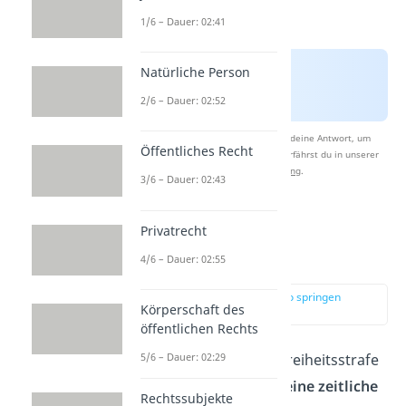
1/6 – Dauer: 02:41
Natürliche Person
2/6 – Dauer: 02:52
Nach Beantwortung speichern wir deine Antwort, um
Öffentliches Recht
Studyflix zu verbessern. Mehr dazu erfährst du in unserer
Datenschutzerklärung
.
3/6 – Dauer: 02:43
Privatrecht
Wie lange ist
lebenslänglich?
4/6 – Dauer: 02:55
zur Stelle im Video springen
Körperschaft des
(01:39)
öffentlichen Rechts
Bei einer lebenslangen Freiheitsstrafe
5/6 – Dauer: 02:29
gibt es in Deutschland
keine zeitliche
Rechtssubjekte