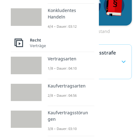
Konkludentes
Handeln
4/4 – Dauer: 03:12
Zum Video: Tatbestand
Recht
Verträge
Lebenslange Freiheitsstrafe
Vertragsarten
— häufigste Fragen
1/8 – Dauer: 04:10
(ausklappen)
Kaufvertragsarten
2/8 – Dauer: 04:56
Kaufvertragsstörun
gen
3/8 – Dauer: 03:10