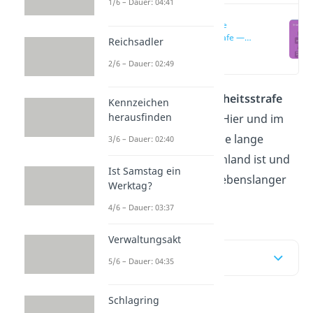
1/6 – Dauer: 04:41
Lebenslange
Freiheitsstrafe —
Reichsadler
Bedeutung
(00:18)
2/6 – Dauer: 02:49
Ist eine
lebenslange Freiheitsstrafe
Kennzeichen
herausfinden
wirklich ein Leben lang? Hier und im
Video
erklären wir dir, wie lange
3/6 – Dauer: 02:40
lebenslänglich in Deutschland ist und
Ist Samstag ein
welche Verbrechen mit lebenslanger
Werktag?
Haft bestraft werden.
4/6 – Dauer: 03:37
Verwaltungsakt
Inhaltsübersicht
5/6 – Dauer: 04:35
Schlagring