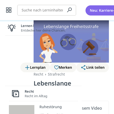
Suche
Neu: Karriere
Lernen lohnt sich!
Entdecke hier deine Chancen.
Lernplan
Merken
Link teilen
Recht
Strafrecht
Lebenslange
Freiheitsstrafe
Recht
Recht im Alltag
Ruhestörung
Wichtige Inhalte in diesem Video