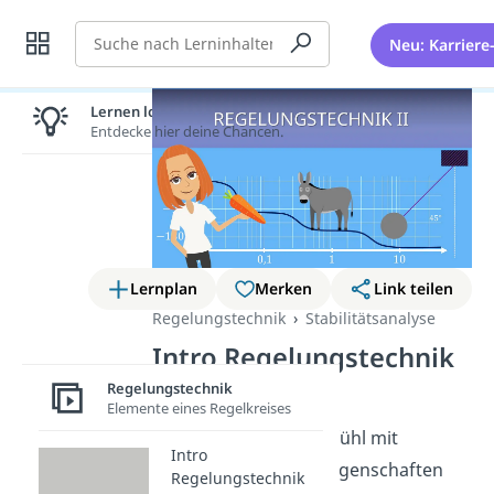
Suche
Neu: Karriere
Lernen lohnt sich!
Entdecke hier deine Chancen.
Lernplan
Merken
Link teilen
Regelungstechnik
Stabilitätsanalyse
Intro Regelungstechnik
II
Regelungstechnik
Elemente eines Regelkreises
Hallo! Du hast das Gefühl mit
Intro
Systemen und ihren Eigenschaften
Regelungstechnik