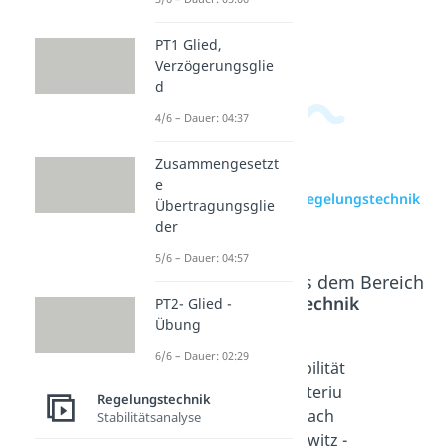
PT1 Glied,
Verzögerungsglie
d
4/6 – Dauer: 04:37
Zusammengesetzt
e
zur Videoseite: Intro Regelungstechnik
Übertragungsglie
II
der
5/6 – Dauer: 04:57
Beliebte Inhalte aus dem Bereich
Regelungstechnik
PT2- Glied -
Übung
6/6 – Dauer: 02:29
Pol-
Stabilität
Stabilität
Nullstelle
skriteriu
skriteriu
Regelungstechnik
n-Plan
m nach
m nach
Stabilitätsanalyse
Dauer: 04:15
Hurwitz
Hurwitz -