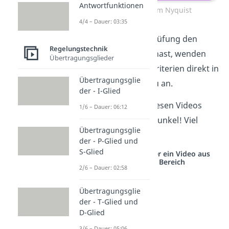
Antwortfunktionen
Stabilitätskriterium Nyquist
4/4 – Dauer: 03:35
Damit Du in der Prüfung den
Regelungstechnik
vollen Durchblick hast, wenden
Übertragungsglieder
wir die Stabilitätskriterien direkt in
Übertragungsglie
den
Übungen
dazu an.
der - I-Glied
Also auf geht’s! Mit diesen Videos
1/6 – Dauer: 06:12
bringen wir Licht ins Dunkel! Viel
Übertragungsglie
Erfolg damit!
der - P-Glied und
S-Glied
Studyflix vernetzt: Hier ein Video aus
einem anderen Bereich
2/6 – Dauer: 02:58
Übertragungsglie
der - T-Glied und
D-Glied
3/6 – Dauer: 05:06