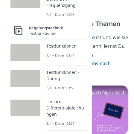
Frequenzgang
7/7 – Dauer: 02:38
Weitere wichtige Themen
Regelungstechnik
Testfunktionen
Was eine
Ortskurve
ist und wie sie
Dir behilflich sein kann, lernst Du
Testfunktionen
im
zweiten Teil des
1/4 – Dauer: 03:41
Stabilitätskriteriums nach
Nyquist
.
Testfunktionen -
Übung
2/4 – Dauer: 03:52
Lineare
Differentialgleichu
ngen
3/4 – Dauer: 04:37