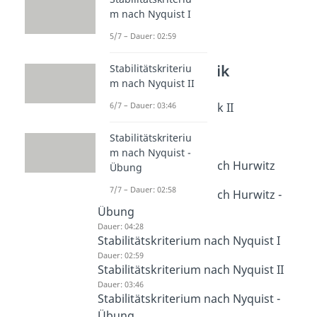
m nach Nyquist I
5/7 – Dauer: 02:59
Weitere Inhalte:
Regelungstechnik
Stabilitätskriteriu
m nach Nyquist II
Stabilitätsanalyse
6/7 – Dauer: 03:46
Intro Regelungstechnik II
Dauer: 01:13
Pol-Nullstellen-Plan
Stabilitätskriteriu
m nach Nyquist -
Dauer: 04:15
Stabilitätskriterium nach Hurwitz
Übung
Dauer: 03:54
7/7 – Dauer: 02:58
Stabilitätskriterium nach Hurwitz -
Übung
Dauer: 04:28
Stabilitätskriterium nach Nyquist I
Dauer: 02:59
Stabilitätskriterium nach Nyquist II
Dauer: 03:46
Stabilitätskriterium nach Nyquist -
Übung