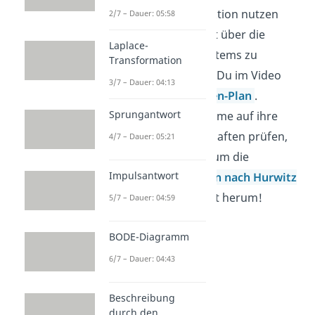
Übertragungsfunktion nutzen
2/7 – Dauer: 05:58
kann, um Auskunft über die
Laplace-
Stabilität eines Systems zu
Transformation
erlangen, erfährst Du im Video
3/7 – Dauer: 04:13
zum
Pol-Nullstellen-Plan
.
Sprungantwort
Möchtest Du Systeme auf ihre
Stabilitätseigenschaften prüfen,
4/7 – Dauer: 05:21
dann kommst Du um die
Impulsantwort
Stabilitätskriterien nach Hurwitz
und
Nyquist
nicht herum!
5/7 – Dauer: 04:59
BODE-Diagramm
6/7 – Dauer: 04:43
Beschreibung
durch den