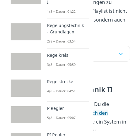
überhaupt nichts anfangen zu
I
können? Nach dieser Playlist ist nicht
1/8 – Dauer: 01:22
nur das System stabil, sondern auch
Regelungstechnik
Dein Wissen darüber!
- Grundlagen
2/8 – Dauer: 03:54
Inhaltsübersicht
Regelkreis
3/8 – Dauer: 05:50
Gliederung
Regelstrecke
Regelungstechnik II
4/8 – Dauer: 04:51
Zu Beginn erlernst Du die
P Regler
Beschreibung durch den
5/8 – Dauer: 05:07
Frequenzgang
, die ein System in
Abhängigkeit seiner
PI Regler