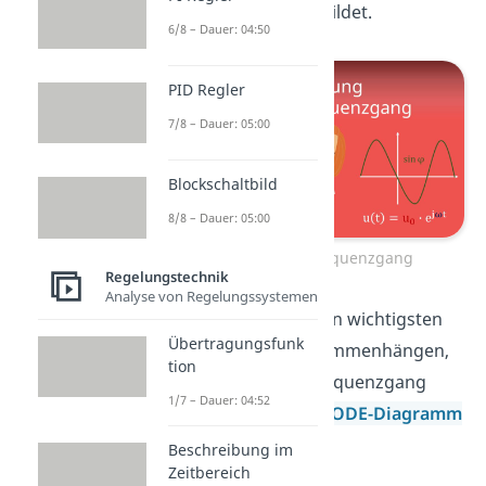
Kreisfrequenz abbildet.
6/8 – Dauer: 04:50
PID Regler
7/8 – Dauer: 05:00
Blockschaltbild
8/8 – Dauer: 05:00
Beschreibung Frequenzgang
Regelungstechnik
Analyse von Regelungssystemen
Gewappnet mit den wichtigsten
Übertragungsfunk
Formeln und Zusammenhängen,
tion
stellen Wir den Frequenzgang
1/7 – Dauer: 04:52
anschließend im
BODE-Diagramm
grafisch dar.
Beschreibung im
Zeitbereich
Wie man eine