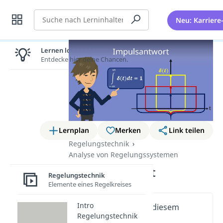
Suche
Neu: Karriere
Lernen lohnt sich!
Entdecke hier deine Chancen.
Lernplan
Merken
Link teilen
Regelungstechnik
Analyse von Regelungssystemen
Impulsantwort
Regelungstechnik
Elemente eines Regelkreises
Intro
Wichtige Inhalte in diesem
Regelungstechnik
Video