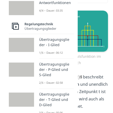
Antwortfunktionen
4/4 – Dauer: 03:35
Regelungstechnik
Übertragungsglieder
Übertragungsglie
der - I-Glied
1/6 – Dauer: 06:12
Darstellung der Impulsfunktion im
Zeitbereich
Übertragungsglie
der - P-Glied und
S-Glied
Die Impulsfunktion
beschreibt
2/6 – Dauer: 02:58
einen
unendlich hohen
und unendlich
kurzen Impuls
an dem Zeitpunkt t ist
Übertragungsglie
gleich 0. Dieser Impuls wird auch als
der - T-Glied und
D-Glied
Dirac-Impuls
bezeichnet.
3/6 – Dauer: 05:06