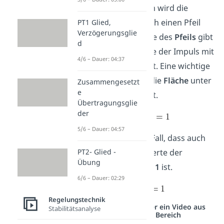
Im Koordinatensystem wird die
unendliche Höhe
durch einen Pfeil
PT1 Glied,
Verzögerungsglie
symbolisiert. Die Länge des
Pfeils
gibt
d
dabei die Fläche an, die der Impuls mit
4/6 – Dauer: 04:37
der x-Achse einschließt. Eine wichtige
Eigenschaft, ist, dass die
Fläche
unter
Zusammengesetzt
e
dem Impuls gleich
1
ist.
Übertragungsglie
der
5/6 – Dauer: 04:57
Das beutet in diesem Fall, dass auch
PT2- Glied -
die Laplacetransformierte der
Übung
Impulsfunktion
gleich 1
ist.
6/6 – Dauer: 02:29
Regelungstechnik
Studyflix vernetzt: Hier ein Video aus
Stabilitätsanalyse
einem anderen Bereich