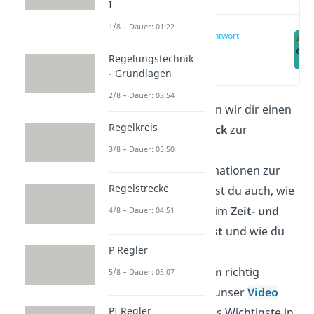
I
1/8 – Dauer: 01:22
Impulsantwort
Regelungstechnik
(00:14)
- Grundlagen
2/8 – Dauer: 03:54
In diesem Artikel geben wir dir einen
Regelkreis
vollständigen Überblick
zur
Impulsantwort. Neben
3/8 – Dauer: 05:50
grundlegenden Informationen zur
Regelstrecke
Impulsfunktion erfährst du auch, wie
du die Impulsantwort im
Zeit- und
4/8 – Dauer: 04:51
Bildbereich berechnest
und wie du
P Regler
die Endwertsätze der
Laplacetransformation
richtig
5/8 – Dauer: 05:07
anwendest. Schau dir unser
Video
PI Regler
dazu an, in dem wir das Wichtigste in