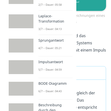
2/7 – Dauer: 05:58
Übersicht der Signalbezeichnungen eines
Laplace-
Transformation
Systems
3/7 – Dauer: 04:13
Als Impulsantwort wird das
Sprungantwort
Ausgangssignal
eines Systems
4/7 – Dauer: 05:21
bezeichnet
, welches mit einem Impuls
angeregt wurde.
Impulsantwort
5/7 – Dauer: 04:59
Merke:
BODE-Diagramm
In diesem Fall ist das
6/7 – Dauer: 04:43
Eingangssignal x
(t) gleich der
e
Impulsfunktion
. Das
Beschreibung
Ausgangssignal x
(t) entspricht
a
durch den