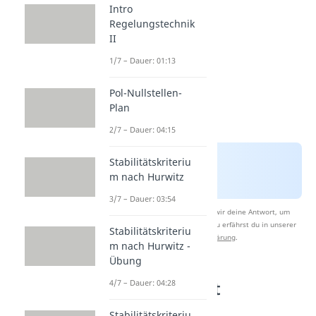
Intro
Regelungstechnik
II
1/7 – Dauer: 01:13
Pol-Nullstellen-
Plan
2/7 – Dauer: 04:15
Stabilitätskriteriu
m nach Hurwitz
3/7 – Dauer: 03:54
Nach Beantwortung speichern wir deine Antwort, um
Studyflix zu verbessern. Mehr dazu erfährst du in unserer
Stabilitätskriteriu
Datenschutzerklärung
.
m nach Hurwitz -
Übung
4/7 – Dauer: 04:28
Impulsantwort
bestimmen
Stabilitätskriteriu