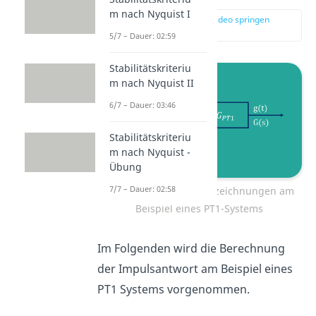
m nach Nyquist I
zur Stelle im Video springen
(01:20)
5/7 – Dauer: 02:59
Stabilitätskriteriu
m nach Nyquist II
6/7 – Dauer: 03:46
Stabilitätskriteriu
m nach Nyquist -
Übung
7/7 – Dauer: 02:58
Übersicht der Signalbezeichnungen am
Beispiel eines PT1-Systems
Im Folgenden wird die Berechnung
der Impulsantwort am Beispiel eines
PT1 Systems vorgenommen.