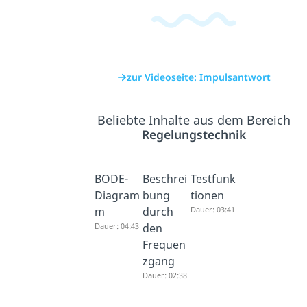
zur Videoseite: Impulsantwort
Beliebte Inhalte aus dem Bereich
Regelungstechnik
BODE-
Beschrei
Testfunk
Diagram
bung
tionen
m
durch
Dauer: 03:41
Dauer: 04:43
den
Frequen
zgang
Dauer: 02:38