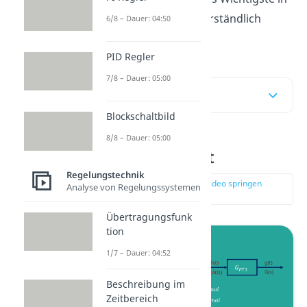
unter fünf Minuten verständlich
6/8 – Dauer: 04:50
erklären.
PID Regler
7/8 – Dauer: 05:00
Inhaltsübersicht
Blockschaltbild
8/8 – Dauer: 05:00
Impulsantwort
Regelungstechnik
zur Stelle im Video springen
Analyse von Regelungssystemen
(00:14)
Übertragungsfunk
tion
1/7 – Dauer: 04:52
Beschreibung im
Zeitbereich