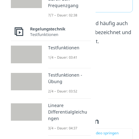
der Impulsantwort.
Frequenzgang
7/7 – Dauer: 02:38
Die Impulsantwort wird häufig auch
Regelungstechnik
als
Gewichtsfunktion
bezeichnet und
Testfunktionen
wird mit g(t) abgekürzt.
Testfunktionen
1/4 – Dauer: 03:41
Testfunktionen -
Übung
2/4 – Dauer: 03:52
Lineare
Differentialgleichu
ngen
Impulsfunktion
3/4 – Dauer: 04:37
zur Stelle im Video springen
(00:44)