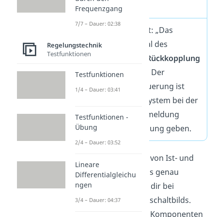
Merke
Frequenzgang
7/7 – Dauer: 02:38
Die DIN19226 besagt: „Das
wesentliche Merkmal des
Regelungstechnik
Testfunktionen
Regelkreises ist die
Rückkopplung
von Informationen.“ Der
Testfunktionen
Unterschied zur Steuerung ist
1/4 – Dauer: 03:41
also, dass wir dem System bei der
Regelung eine Rückmeldung
Testfunktionen -
Übung
durch die Rückkopplung geben.
2/4 – Dauer: 03:52
Es findet ein Vergleich von Ist- und
Lineare
Soll-Wert statt. Was das genau
Differentialgleichu
ngen
bedeutet, erklären wir dir bei
Betrachtung des Blockschaltbilds.
3/4 – Dauer: 04:37
Gehen wir nun auf die Komponenten