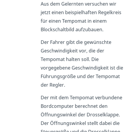
Aus dem Gelernten versuchen wir
jetzt einen beispielhaften Regelkreis
für einen Tempomat in einem
Blockschaltbild aufzubauen.
Der Fahrer gibt die gewünschte
Geschwindigkeit vor, die der
Tempomat halten soll. Die
vorgegebene Geschwindigkeit ist die
Führungsgröße und der Tempomat
der Regler.
Der mit dem Tempomat verbundene
Bordcomputer berechnet den
Öffnungswinkel der Drosselklappe.
Der Öffnungswinkel stellt dabei die
Steuergröße und die Drosselklappe