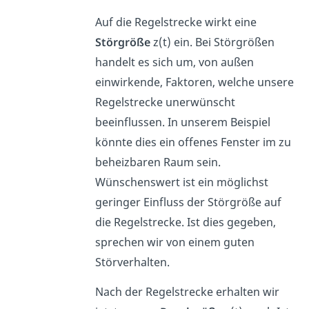
Auf die Regelstrecke wirkt eine
Störgröße
z(t) ein. Bei Störgrößen
handelt es sich um, von außen
einwirkende, Faktoren, welche unsere
Regelstrecke unerwünscht
beeinflussen. In unserem Beispiel
könnte dies ein offenes Fenster im zu
beheizbaren Raum sein.
Wünschenswert ist ein möglichst
geringer Einfluss der Störgröße auf
die Regelstrecke. Ist dies gegeben,
sprechen wir von einem guten
Störverhalten.
Nach der Regelstrecke erhalten wir