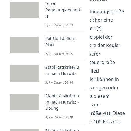
Intro
Regelungstechnik
Diese Differenz ist die Eingangsgröße
II
für unseren
Regler
, welcher eine
1/7 – Dauer: 01:13
geeignete
Steuergröße
u(t)
berechnet. Um beim Beispiel der
Pol-Nullstellen-
Plan
Heizung zu bleiben, wäre der Regler
also der Computer unserer
2/7 – Dauer: 04:15
Heizungsanlage. Die Steuergröße
Stabilitätskriteriu
wird nun an das
Stellglied
m nach Hurwitz
weitergeben. Stellglieder können in
3/7 – Dauer: 03:54
Form von Ventilen, Heizungen oder
Stabilitätskriteriu
Motoren vorliegen. Aus diesem
m nach Hurwitz -
resultiert proportional zur
Übung
Steuergröße die
Stellgröße
y(t). Diese
4/7 – Dauer: 04:28
beträgt zwischen 0 und 100 Prozent.
Stabilitätskriteriu