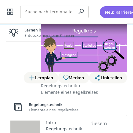
Suche
Neu: Karriere
Lernen lohnt sich!
Entdecke hier deine Chancen.
Lernplan
Merken
Link teilen
Regelungstechnik
Elemente eines Regelkreises
Regelkreis
Regelungstechnik
Elemente eines Regelkreises
Intro
Wichtige Inhalte in diesem
Regelungstechnik
Video