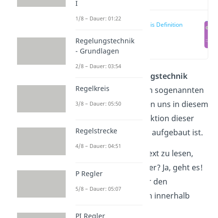
I
1/8 – Dauer: 01:22
Regelkreis Definition
Regelungstechnik
(00:14)
- Grundlagen
2/8 – Dauer: 03:54
Im Gebiet der
Regelungstechnik
Regelkreis
dreht sich alles um den sogenannten
Regelkreis. Wir schauen uns in diesem
3/8 – Dauer: 05:50
Beitrag an, welche Funktion dieser
Regelstrecke
übernimmt und wie er aufgebaut ist.
4/8 – Dauer: 04:51
Schon wieder so viel Text zu lesen,
geht das nicht einfacher? Ja, geht es!
P Regler
Unser Video erklärt dir den
5/8 – Dauer: 05:07
Regelkreis
anschaulich innerhalb
kürzester Zeit!
PI Regler