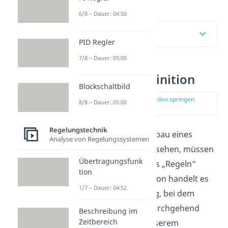
6/8 – Dauer: 04:50
Inhaltsübersicht
PID Regler
7/8 – Dauer: 05:00
Regelkreis Definition
Blockschaltbild
zur Stelle im Video springen
8/8 – Dauer: 05:00
(00:14)
Regelungstechnik
Bevor wir uns den Aufbau eines
Analyse von Regelungssystemen
Regelkreises näher ansehen, müssen
Übertragungsfunk
wir erstmal wissen was „Regeln“
tion
bedeutet. Laut Definition handelt es
1/7 – Dauer: 04:52
sich um einen Vorgang, bei dem
unsere
Regelgröße
durchgehend
Beschreibung im
Zeitbereich
gemessen und mit unserem