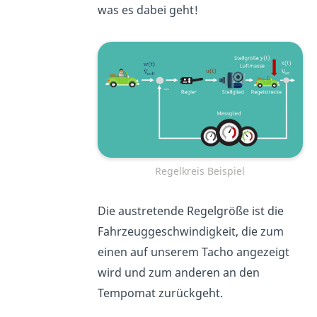
was es dabei geht!
Regelkreis Beispiel
Die austretende Regelgröße ist die
Fahrzeuggeschwindigkeit, die zum
einen auf unserem Tacho angezeigt
wird und zum anderen an den
Tempomat zurückgeht.