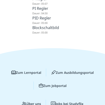
Dauer: 05:07
PI Regler
Dauer: 04:50
PID Regler
Dauer: 05:00
Blockschaltbild
Dauer: 05:00
Zum Lernportal
Zum Ausbildungsportal
Zum Jobportal
Über uns
Jobs bei Studyflix