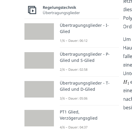
Jetz
Regelungstechnik
dies
Übertragungsglieder
Poly
Übertragungsglieder - I-
Ord
Glied
Um d
1/6 – Dauer: 06:12
Haup
Übertragungsglieder - P-
fall
Glied und S-Glied
eine
2/6 – Dauer: 02:58
Unte
e
Übertragungsglieder - T-
Glied und D-Glied
eine
nac
3/6 – Dauer: 05:06
besi
PT1 Glied,
Verzögerungsglied
4/6 – Dauer: 04:37