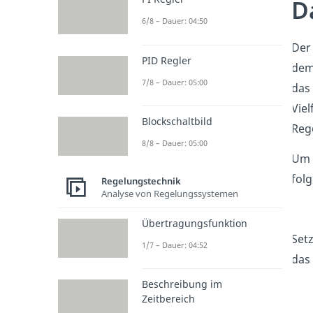
D
6/8 – Dauer: 04:50
Der 
PID Regler
dem 
7/8 – Dauer: 05:00
das
Viel
Blockschaltbild
Rege
8/8 – Dauer: 05:00
Um z
fol
Regelungstechnik
Analyse von Regelungssystemen
Übertragungsfunktion
Set
1/7 – Dauer: 04:52
das 
Beschreibung im
Zeitbereich