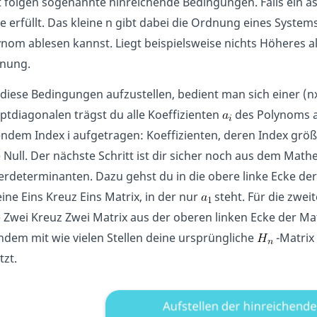
t folgen sogenannte hinreichende Bedingungen. Falls ein a
e erfüllt. Das kleine n gibt dabei die Ordnung eines Syste
nom ablesen kannst. Liegt beispielsweise nichts Höheres a
nung.
iese Bedingungen aufzustellen, bedient man sich einer (nx
tdiagonalen trägst du alle Koeffizienten
des Polynoms au
endem Index i aufgetragen: Koeffizienten, deren Index größer
 Null. Der nächste Schritt ist dir sicher noch aus dem Math
rdeterminanten. Dazu gehst du in die obere linke Ecke der
ine Eins Kreuz Eins Matrix, in der nur
steht. Für die zwei
 Zwei Kreuz Zwei Matrix aus der oberen linken Ecke der Mat
hdem mit wie vielen Stellen deine ursprüngliche
-Matrix
tzt.