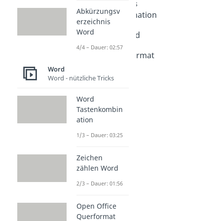
Word - nützliche Tricks
Abkürzungsv
Word Tastenkombination
erzeichnis
Dauer: 03:25
Word
Zeichen zählen Word
Dauer: 01:56
4/4 – Dauer: 02:57
Open Office Querformat
Dauer: 02:14
Word
Word - nützliche Tricks
Word
Tastenkombin
ation
1/3 – Dauer: 03:25
Zeichen
zählen Word
2/3 – Dauer: 01:56
Open Office
Querformat