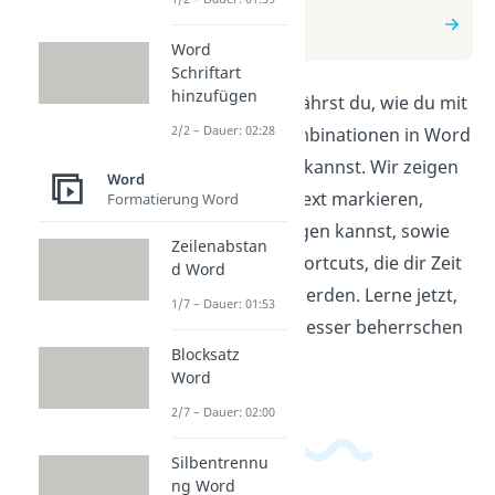
zum Beitrag: Word
Tastenkombination
Word
Schriftart
hinzufügen
In diesem Video erfährst du, wie du mit
2/2 – Dauer: 02:28
Hilfe von Tastenkombinationen in Word
effizienter arbeiten kannst. Wir zeigen
Word
dir, wie du schnell Text markieren,
Formatierung Word
kopieren und einfügen kannst, sowie
Zeilenabstan
andere nützliche Shortcuts, die dir Zeit
d Word
und Mühe sparen werden. Lerne jetzt,
1/7 – Dauer: 01:53
wie du Word noch besser beherrschen
Blocksatz
kannst!
Word
2/7 – Dauer: 02:00
Silbentrennu
ng Word