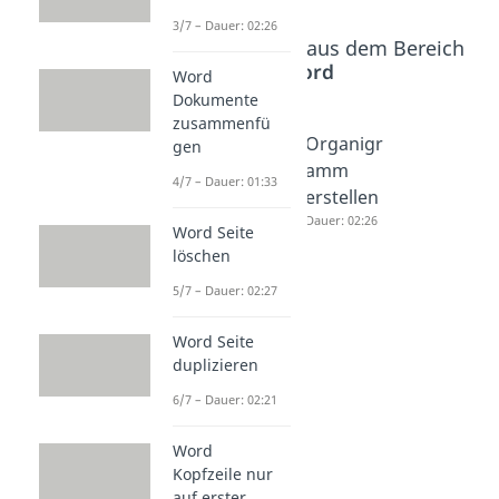
3/7 – Dauer: 02:26
Beliebte Inhalte aus dem Bereich
Word
Word
Dokumente
zusammenfü
Zeichen
Open
Organigr
gen
zählen
Office
amm
4/7 – Dauer: 01:33
Word
Querfor
erstellen
Dauer: 01:56
mat
Dauer: 02:26
Word Seite
Dauer: 02:14
löschen
5/7 – Dauer: 02:27
Word Seite
duplizieren
6/7 – Dauer: 02:21
Word
Kopfzeile nur
auf erster