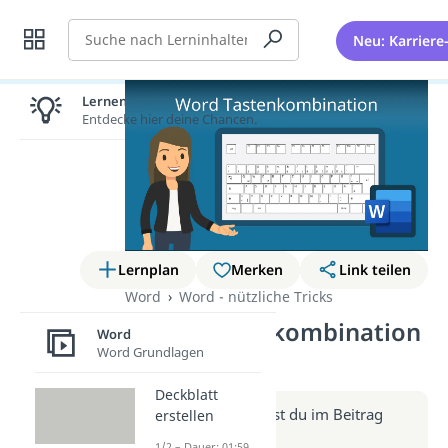
Suche
Neu: Karriere
Lernen lohnt sich!
Entdecke hier deine Chancen.
Lernplan
Merken
Link teilen
Word
Word - nützliche Tricks
Word Tastenkombination
Word
Word Grundlagen
(Video)
Deckblatt
Weitere Infos erhältst du im Beitrag
erstellen
zum Video
1/2 – Dauer: 01:59