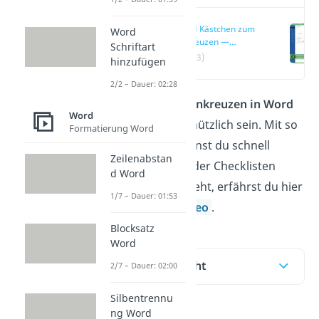
Word Kästchen zum
Word
Ankreuzen —
Schriftart
Anleitung
(00:13)
hinzufügen
2/2 – Dauer: 02:28
Ein
Kästchen zum Ankreuzen in Word
Word
kann für dich sehr nützlich sein. Mit so
Formatierung Word
einer Checkbox kannst du schnell
Zeilenabstan
Ja/Nein-Abfragen oder Checklisten
d Word
erstellen. Wie das geht, erfährst du hier
1/7 – Dauer: 01:53
und in unserem
Video
.
Blocksatz
Word
Inhaltsübersicht
2/7 – Dauer: 02:00
Silbentrennu
ng Word