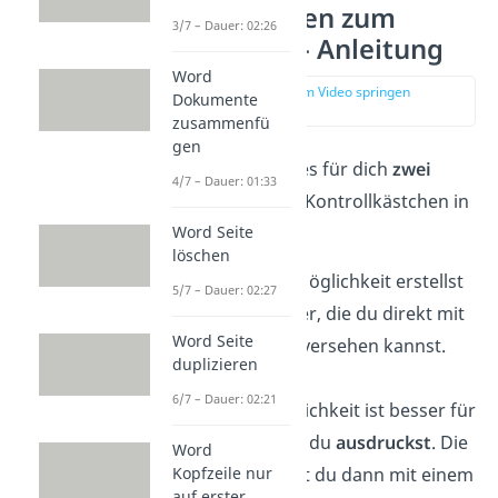
Word Kästchen zum
3/7 – Dauer: 02:26
Ankreuzen — Anleitung
Word
zur Stelle im Video springen
Dokumente
(00:13)
zusammenfü
gen
Grundsätzlich gibt es für dich
zwei
4/7 – Dauer: 01:33
Möglichkeiten
, um Kontrollkästchen in
Word einzufügen:
Word Seite
löschen
Bei der ersten Möglichkeit erstellst
5/7 – Dauer: 02:27
du Ankreuzfelder, die du direkt mit
Word Seite
Haken
in Word
versehen kannst.
duplizieren
6/7 – Dauer: 02:21
Die zweite Möglichkeit ist besser für
Dokumente, die du
ausdruckst
. Die
Word
Kästchen kannst du dann mit einem
Kopfzeile nur
auf erster