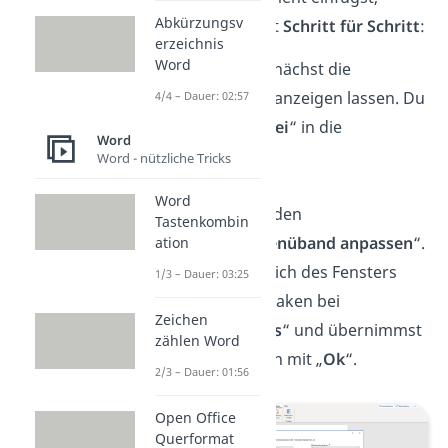
Abkürzungsv
erklären wir dir jetzt
Schritt für Schritt
:
erzeichnis
Word
Du musst dir zunächst die
Entwicklertools anzeigen lassen. Du
4/4 – Dauer: 02:57
gehst über „
Datei
“ in die
Word
„
Optionen
“.
Word - nützliche Tricks
Word
Dort findest du den
Tastenkombin
Unterpunkt „
Menüband anpassen
“.
ation
Im rechten Bereich des Fensters
1/3 – Dauer: 03:25
setzt du einen Haken bei
Zeichen
„
Entwicklertools
“ und übernimmst
zählen Word
die Einstellungen mit „
Ok
“.
2/3 – Dauer: 01:56
Open Office
Querformat