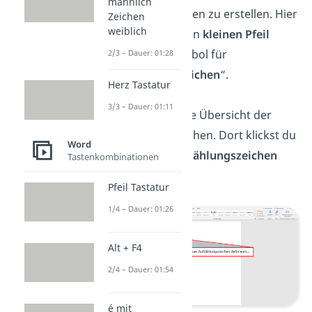
männlich
Möglichkeit, Listen zu erstellen. Hier
Zeichen
weiblich
klickst du auf den
kleinen Pfeil
neben dem Symbol für
2/3 – Dauer: 01:28
„
Aufzählungszeichen
“.
Herz Tastatur
3/3 – Dauer: 01:11
Es öffnet sich die Übersicht der
Aufzählungszeichen. Dort klickst du
Word
auf „
Neues Aufzählungszeichen
Tastenkombinationen
definieren…
“.
Pfeil Tastatur
1/4 – Dauer: 01:26
Alt + F4
2/4 – Dauer: 01:54
é mit