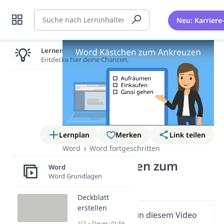
Suche
Neu: Karriere
Lernen lohnt sich!
Entdecke hier deine Chancen.
Lernplan
Merken
Link teilen
Word
Word fortgeschritten
Word Kästchen zum
Word
Word Grundlagen
Ankreuzen
Deckblatt
erstellen
Wichtige Inhalte in diesem Video
1/2 – Dauer: 01:59