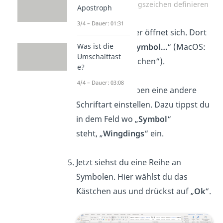
Neues Aufzählungszeichen definieren
Apostroph
3/4 – Dauer: 01:31
Ein neues Fenster öffnet sich. Dort
klickst du auf „
Symbol…
“ (MacOS:
Was ist die
Umschalttast
„Aufzählungszeichen“).
e?
4/4 – Dauer: 03:08
Hier stellst
du oben eine andere
Schriftart einstellen. Dazu tippst du
in dem Feld wo „
Symbol
“
steht, „
Wingdings
“ ein.
Jetzt siehst du eine Reihe an
Symbolen. Hier wählst du das
Kästchen aus und drückst auf „
Ok
“.