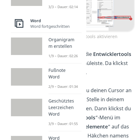
3/3 – Dauer: 02:14
Word
Word fortgeschritten
Entwicklertools aktivieren
Organigram
m erstellen
Jetzt findest du die
Entwicklertools
1/9 – Dauer: 02:26
oben in der Menüleiste. Da klickst
Fußnote
du einmal drauf.
Word
2/9 – Dauer: 01:34
Danach musst du deinen Cursor an
die gewünschte Stelle in deinem
Geschütztes
Leerzeichen
Dokument setzten. Dann klickst du
Word
im „
Entwicklertools
“-Menü im
3/9 – Dauer: 01:55
Bereich „
Steuerelemente
“ auf das
Symbol mit dem Häkchen namens
Word