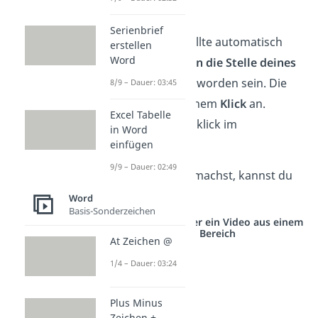
Fehler.
Serienbrief
Super! Damit sollte automatisch
erstellen
Word
eine Checkbox
an die Stelle deines
Cursors
gesetzt worden sein. Die
8/9 – Dauer: 03:45
kreuzt du mit einem
Klick
an.
Excel Tabelle
(MacOS: Doppelklick im
in Word
Untermenü)
einfügen
9/9 – Dauer: 02:49
Wie du das in Excel machst, kannst du
dir
hier
ansehen.
Word
Basis-Sonderzeichen
Studyflix vernetzt: Hier ein Video aus einem
anderen Bereich
At Zeichen @
1/4 – Dauer: 03:24
Plus Minus
Zeichen ±