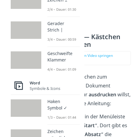
2/4 – Dauer: 01:30
Gerader
Strich |
Möglichkeit 2 — Kästchen
3/4 – Dauer: 00:59
zum Ausdrucken
Geschweifte
zur Stelle im Video springen
Klammer
(01:25)
4/4 – Dauer: 01:09
Wenn du Word Kästchen zum
Word
Ankreuzen in einem Dokument
Symbole & Icons
brauchst, was du nur
ausdrucken
willst,
Haken
verwendest du diese Anleitung:
Symbol ✓
Zuerst gehst du in der Menüleiste
1/3 – Dauer: 01:44
auf den Punkt „
Start
“. Dort gibt es
Zeichen
in dem Bereich „
Absatz
“ die