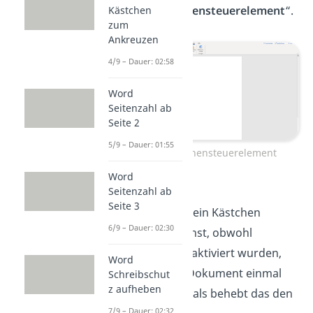
„
Kontrollkästchensteuerelement
“.
Kästchen
zum
Ankreuzen
4/9 – Dauer: 02:58
Word
Seitenzahl ab
Seite 2
5/9 – Dauer: 01:55
Kontrollkästchensteuerelement
Word
Seitenzahl ab
Seite 3
Tipp:
Wenn du kein Kästchen
6/9 – Dauer: 02:30
hinzufügen kannst, obwohl
Entwicklertools aktiviert wurden,
Word
solltest du das Dokument einmal
Schreibschut
z aufheben
speichern. Oftmals behebt das den
7/9 – Dauer: 02:32