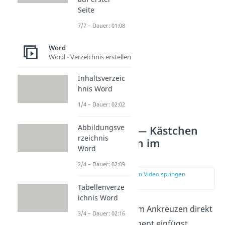
Stift ankreuzen.
Seite
7/7 – Dauer: 01:08
Word
Word - Verzeichnis erstellen
Inhaltsverzeic
hnis Word
1/4 – Dauer: 02:02
Abbildungsve
Möglichkeit 1 — Kästchen
rzeichnis
zum Ankreuzen im
Word
Dokument
2/4 – Dauer: 02:09
zur Stelle im Video springen
(00:35)
Tabellenverze
ichnis Word
Wie du Kästchen zum Ankreuzen direkt
3/4 – Dauer: 02:16
in dein Word Dokument einfügst,