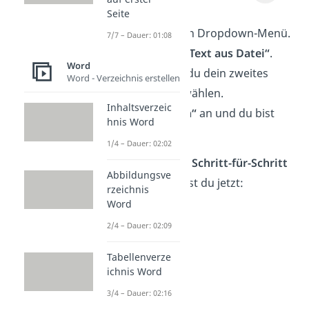
aus.
Seite
Es öffnet sich ein Dropdown-Menü.
7/7 – Dauer: 01:08
Klicke jetzt auf
„Text aus Datei“
.
Word
Danach kannst du dein zweites
Word - Verzeichnis erstellen
Dokument auswählen.
Inhaltsverzeic
Klicke
„Einfügen“
an und du bist
hnis Word
fertig.
1/4 – Dauer: 02:02
Eine
ausführlichere Schritt-für-Schritt
Abbildungsve
Erklärung
bekommst du jetzt:
rzeichnis
Word
2/4 – Dauer: 02:09
Tabellenverze
ichnis Word
3/4 – Dauer: 02:16