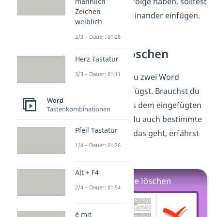
bestimmten Reihenfolge haben, solltest
männlich
Zeichen
du sie einzeln nacheinander einfügen.
weiblich
2/3 – Dauer: 01:28
Word Seite löschen
Herz Tastatur
3/3 – Dauer: 01:11
Jetzt weißt du, wie du zwei Word
Dateien zusammenfügst. Brauchst du
Word
nicht alle Inhalte aus dem eingefügten
Tastenkombinationen
Dokument, kannst du auch bestimmte
Pfeil Tastatur
Seiten löschen. Wie das geht, erfährst
1/4 – Dauer: 01:26
du
hier!
Alt + F4
2/4 – Dauer: 01:54
é mit