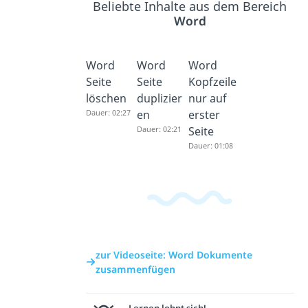
Beliebte Inhalte aus dem Bereich
Word
Word
Word
Word
Seite
Seite
Kopfzeile
löschen
duplizier
nur auf
Dauer: 02:27
en
erster
Dauer: 02:21
Seite
Dauer: 01:08
zur Videoseite: Word Dokumente
zusammenfügen
Lernen lohnt sich!