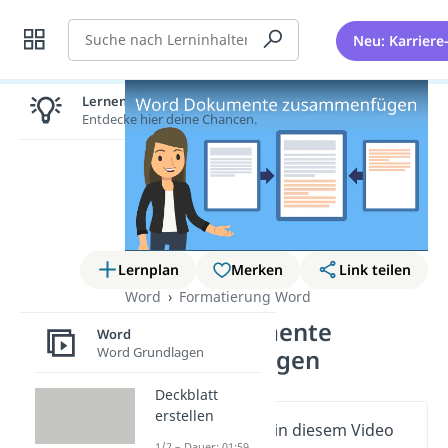
Suche
Neu: Karriere
Lernen lohnt sich!
Entdecke hier deine Chancen.
Lernplan
Merken
Link teilen
Word
Formatierung Word
Word Dokumente
Word
Word Grundlagen
zusammenfügen
Deckblatt
erstellen
Wichtige Inhalte in diesem Video
1/2 – Dauer: 01:59