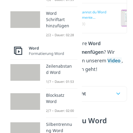
Wie kannst du Word
Word
Dokumente
Schriftart
zusammenfügen?
(00:13)
hinzufügen
2/2 – Dauer: 02:28
Du möchtest mehrere
Word
Word
Dokumente zusammenfügen
? Wir
Formatierung Word
zeigen dir hier und in unserem
Video
,
Zeilenabstan
wie das ganz einfach geht!
d Word
1/7 – Dauer: 01:53
Inhaltsübersicht
Blocksatz
Word
2/7 – Dauer: 02:00
Wie kannst du Word
Silbentrennu
Dokumente
ng Word