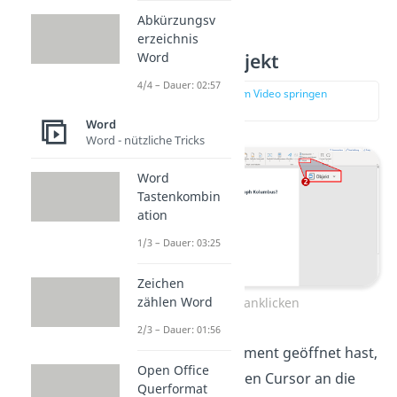
Abkürzungsv
erzeichnis
Schritt 1 — Objekt
Word
4/4 – Dauer: 02:57
zur Stelle im Video springen
(00:19)
Word
Word - nützliche Tricks
Word
Tastenkombin
ation
1/3 – Dauer: 03:25
Zeichen
zählen Word
„Objekt“ anklicken
2/3 – Dauer: 01:56
Wenn du dein Dokument geöffnet hast,
Open Office
setzt du als Erstes den Cursor an die
Querformat