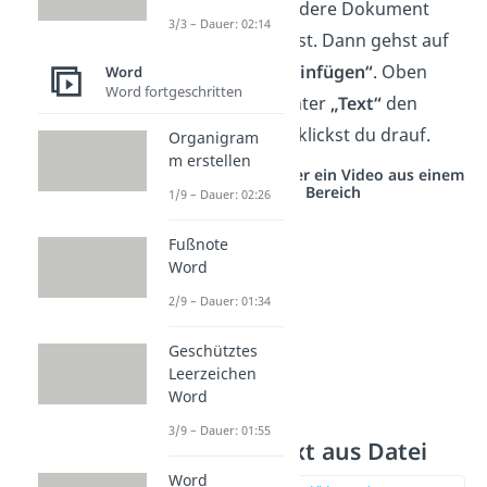
Stelle, wo du das andere Dokument
3/3 – Dauer: 02:14
hinzufügen möchtest. Dann gehst auf
die Registerkarte
„
Einfügen“
. Oben
Word
Word fortgeschritten
rechts findest du unter
„Text“
den
Punkt
„Objekt“
. Da klickst du drauf.
Organigram
m erstellen
Studyflix vernetzt: Hier ein Video aus einem
anderen Bereich
1/9 – Dauer: 02:26
Fußnote
Word
2/9 – Dauer: 01:34
Geschütztes
Leerzeichen
Word
3/9 – Dauer: 01:55
Schritt 2 — Text aus Datei
Word