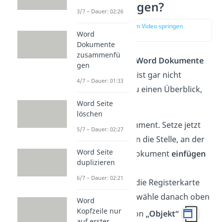
zusammenfügen?
3/7 – Dauer: 02:26
zur Stelle im Video springen
Word
(00:13)
Dokumente
zusammenfü
Zwei oder mehrere
Word Dokumente
gen
zusammenzufügen
ist gar nicht
4/7 – Dauer: 01:33
schwer. Hier hast du einen Überblick,
wie das geht:
Word Seite
löschen
Öffne dein Dokument. Setze jetzt
5/7 – Dauer: 02:27
deinen
Cursor
an die Stelle, an der
Word Seite
du das zweite Dokument
einfügen
duplizieren
möchtest.
6/7 – Dauer: 02:21
Klicke oben auf die Registerkarte
„Einfügen“
und wähle danach oben
Word
Kopfzeile nur
rechts den Button
„Objekt“
auf erster