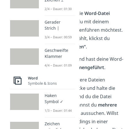
2/4 – Dauer: 01:30
Nun kannst du dir die
Word-Datei
heraussuchen, die du mit deinem
Gerader
Strich |
Dokument zusammenführen möchtest.
3/4 – Dauer: 00:59
Hast du sie ausgewählt, klickst du
danach auf
„Einfügen“
.
Geschweifte
Klammer
Jetzt bist du fertig und hast deine Word-
4/4 – Dauer: 01:09
Dokument
e
zusammengeführt
.
Word
Tipp:
Willst du mehrere Dateien
Symbole & Icons
einfügen, dann drücke und halte die
Haken
[
Strg
]-
Taste
, während du die Datei
Symbol ✓
auswählst. Damit kannst du
mehrere
1/3 – Dauer: 01:44
Dateien
gleichzeitig aussuchen. Willst
du die Dateien allerdings in einer
Zeichen