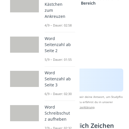
anderen Bereich
Kästchen
zum
Ankreuzen
4/9 – Dauer: 02:58
Word
Seitenzahl ab
Seite 2
5/9 – Dauer: 01:55
Word
Seitenzahl ab
Seite 3
6/9 – Dauer: 02:30
Nach Beantwortung speichern wir deine Antwort, um Studyflix
zu verbessern. Mehr dazu erfährst du in unserer
Word
Datenschutzerklärung
.
Schreibschut
z aufheben
Zeichen männlich Zeichen
7/9 – Dauer: 02:32