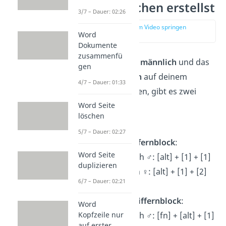
Weiblich-Zeichen erstellst
3/7 – Dauer: 02:26
zur Stelle im Video springen
Word
(00:14)
Dokumente
zusammenfü
Um das
Zeichen für männlich
und das
gen
Zeichen für weiblich
auf deinem
4/7 – Dauer: 01:33
Computer einzufügen, gibt es zwei
Wege:
Word Seite
löschen
Windows
:
5/7 – Dauer: 02:27
Tastatur mit Ziffernblock
:
Word Seite
Zeichen männlich ♂︎: [alt] + [1] + [1]
duplizieren
Zeichen weiblich ♀︎: [alt] + [1] + [2]
6/7 – Dauer: 02:21
Tastatur ohne Ziffernblock
:
Word
Zeichen männlich ♂︎: [fn] + [alt] + [1]
Kopfzeile nur
auf erster