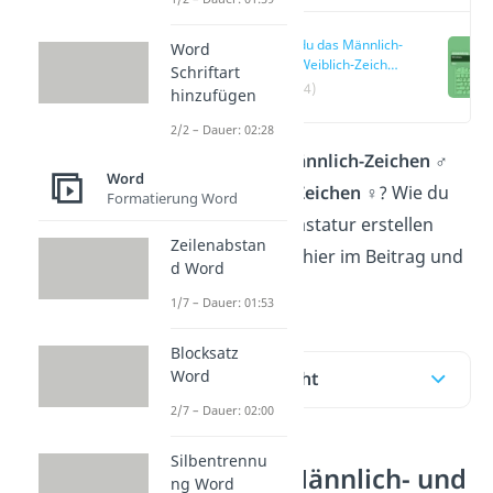
Wie du das Männlich-
Word
und Weiblich-Zeichen
Schriftart
erstellst
(00:14)
hinzufügen
2/2 – Dauer: 02:28
Du brauchst das
Männlich-Zeichen ♂︎
Word
oder das
Weiblich-Zeichen ♀︎
? Wie du
Formatierung Word
beides auf deiner Tastatur erstellen
Zeilenabstan
kannst, erfährst du hier im Beitrag und
d Word
in unserem
Video
!
1/7 – Dauer: 01:53
Blocksatz
Word
Inhaltsübersicht
2/7 – Dauer: 02:00
Silbentrennu
Wie du das Männlich- und
ng Word