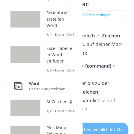
weiblich für Mac
Serienbrief
zur Stelle im Video springen
erstellen
(00:53)
Word
8/9 – Dauer: 03:45
Für ein
Zeichen männlich ♂︎
,
Zeichen
weiblich ♀︎
kannst du auf deiner Mac-
Excel Tabelle
Tastatur so vorgehen:
in Word
einfügen
Klicke
[control] + [command] +
9/9 – Dauer: 02:49
[Leerzeichen]
Scrolle im Fenster bis zu der
Word
Basis-Sonderzeichen
Kategorie „
Bildzeichen
“
Suche Zeichen männlich
♂︎
und
At Zeichen @
Zeichen weiblich
♀︎
1/4 – Dauer: 03:24
Plus Minus
Zeichen ±