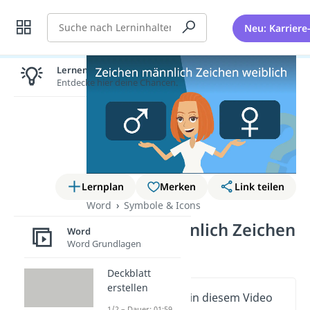
Suche
Neu: Karriere
Lernen lohnt sich!
Entdecke hier deine Chancen.
Lernplan
Merken
Link teilen
Word
Symbole & Icons
Zeichen männlich Zeichen
Word
Word Grundlagen
weiblich
Deckblatt
erstellen
Wichtige Inhalte in diesem Video
1/2 – Dauer: 01:59