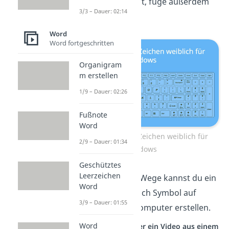
Nummernblock
hast, füge außerdem
3/3 – Dauer: 02:14
die
Taste [fn]
hinzu.
Word
Word fortgeschritten
Organigram
m erstellen
1/9 – Dauer: 02:26
Fußnote
Word
Zeichen männlich Zeichen weiblich für
2/9 – Dauer: 01:34
Windows
Geschütztes
Leerzeichen
Mithilfe der beiden Wege kannst du ein
Word
männlich und weiblich Symbol auf
3/9 – Dauer: 01:55
deinem Windows-Computer erstellen.
Word
Studyflix vernetzt: Hier ein Video aus einem