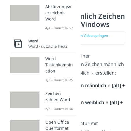
Abkürzungsv
erzeichnis
Zeichen männlich Zeichen
Word
weiblich für Windows
4/4 – Dauer: 02:57
zur Stelle im Video springen
(00:25)
Word
Word - nützliche Tricks
Du kannst mithilfe einer
Word
Windowstastatur
ein Zeichen männlich
Tastenkombin
ation
♂︎ oder Zeichen weiblich ♀︎ erstellen:
1/3 – Dauer: 03:25
Klicke für Zeichen
männlich ♂︎ [alt] +
Zeichen
[1] + [1]
zählen Word
Klicke für Zeichen
weiblich ♀︎ [alt] +
2/3 – Dauer: 01:56
[1] + [2]
Open Office
Wenn du
keine
Tastatur mit
Querformat