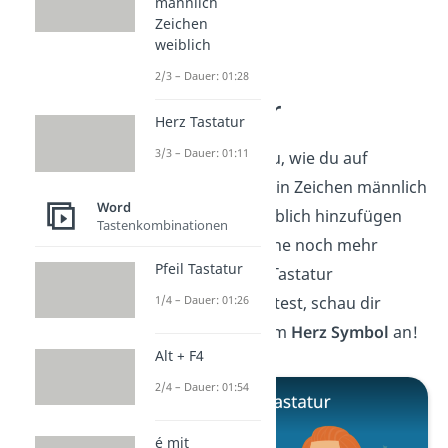
männlich
Zeichen
weiblich
2/3 – Dauer: 01:28
Herz Tastatur
Herz Tastatur
3/3 – Dauer: 01:11
Super, jetzt weißt du, wie du auf
deinem Computer ein Zeichen männlich
Word
und ein Zeichen weiblich hinzufügen
Tastenkombinationen
kannst. Falls du gerne noch mehr
Pfeil Tastatur
Zeichen auf deiner Tastatur
1/4 – Dauer: 01:26
herausfinden möchtest, schau dir
unseren
Beitrag
zum
Herz Symbol
an!
Alt + F4
2/4 – Dauer: 01:54
é mit