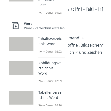
+ [1]
Seite
Zeichen weiblich ♀︎: [fn] + [alt] + [1]
7/7 – Dauer: 01:08
+ [2]
Word
Word - Verzeichnis erstellen
Mac
:
[control] + [command] +
Inhaltsverzeic
hnis Word
[Leerzeichen] > öffne „Bildzeichen“
> Zeichen männlich ♂︎ und Zeichen
1/4 – Dauer: 02:02
weiblich ♀︎
Abbildungsve
rzeichnis
Word
2/4 – Dauer: 02:09
Tabellenverze
ichnis Word
3/4 – Dauer: 02:16