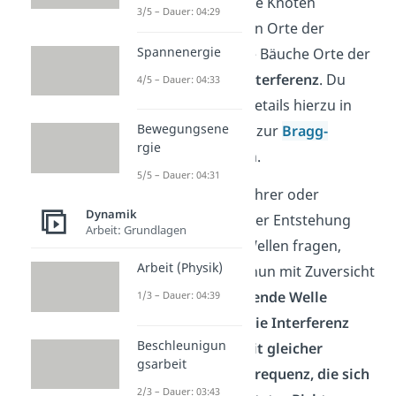
Muster bilden. Die Knoten
3/5 – Dauer: 04:29
entsprechen dann Orte der
Spannenergie
destruktiven
, die Bäuche Orte der
konstruktiven Interferenz
. Du
4/5 – Dauer: 04:33
kannst weitere Details hierzu in
Bewegungsene
unserem Beitrag zur
Bragg-
rgie
Gleichung
finden.
5/5 – Dauer: 04:31
Sollte dich der Lehrer oder
Dynamik
Professor nach der Entstehung
Arbeit: Grundlagen
von stehenden Wellen fragen,
Arbeit (Physik)
dann kannst du nun mit Zuversicht
sagen:
Eine stehende Welle
1/3 – Dauer: 04:39
entsteht durch die Interferenz
Beschleunigun
zweier Wellen mit gleicher
gsarbeit
Amplitude und Frequenz, die sich
2/3 – Dauer: 03:43