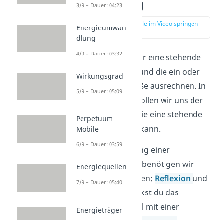
Entstehung
3/9 – Dauer: 04:23
zur Stelle im Video springen
Energieumwan
(03:32)
dlung
4/9 – Dauer: 03:32
Nun kannst du Dir eine stehende
Welle vorstellen und die ein oder
Wirkungsgrad
andere Kenngröße ausrechnen. In
5/9 – Dauer: 05:09
diesem Absatz wollen wir uns der
Frage widmen, wie eine stehende
Perpetuum
Welle entstehen kann.
Mobile
6/9 – Dauer: 03:59
Für die Entstehung einer
stehenden Welle benötigen wir
Energiequellen
zwei Komponenten:
Reflexion
und
7/9 – Dauer: 05:40
Interferenz
. Lenkst du das
eingespannte Seil mit einer
Energieträger