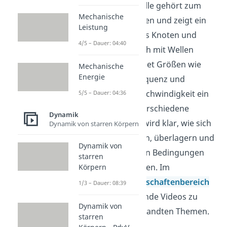
Die stehende Welle gehört zum
Mechanische
Themenfeld Wellen und zeigt ein
Leistung
festes Muster aus Knoten und
4/5 – Dauer: 04:40
Bäuchen. Wer sich mit Wellen
beschäftigt, ordnet Größen wie
Mechanische
Energie
Wellenlänge, Frequenz und
Ausbreitungsgeschwindigkeit ein
5/5 – Dauer: 04:36
und vergleicht verschiedene
Dynamik
Wellenarten. So wird klar, wie sich
Dynamik von starren Körpern
Wellen ausbreiten, überlagern und
Dynamik von
unter bestimmten Bedingungen
starren
feste Muster bilden. Im
Körpern
Ingenieurwissenschaftenbereich
1/3 – Dauer: 08:39
findest du passende Videos zu
Dynamik von
diesem und verwandten Themen.
starren