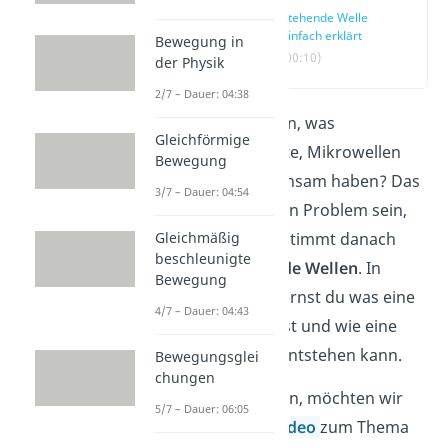
Stehende Welle
einfach erklärt
Bewegung in
(00:10)
der Physik
2/7 – Dauer: 04:38
Kannst du erraten, was
Gleichförmige
Musikinstrumente, Mikrowellen
Bewegung
und Laser gemeinsam haben? Das
3/7 – Dauer: 04:54
sollte für dich kein Problem sein,
Gleichmäßig
denn du hast bestimmt danach
beschleunigte
gesucht:
stehende Wellen
. In
Bewegung
diesem Beitrag lernst du was eine
4/7 – Dauer: 04:43
stehende Welle ist und wie eine
stehende Welle entstehen kann.
Bewegungsglei
chungen
Bevor wir loslegen, möchten wir
5/7 – Dauer: 06:05
dich auf unser
Video
zum Thema