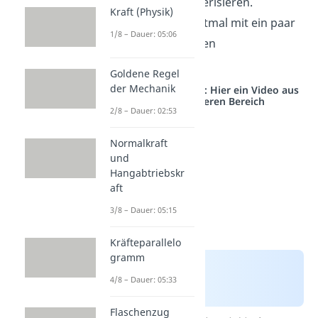
genauer charakterisieren.
Kraft (Physik)
Beginnen wir erstmal mit ein paar
1/8 – Dauer: 05:06
weiteren wichtigen
Bezeichnungen.
Goldene Regel
der Mechanik
Studyflix vernetzt: Hier ein Video aus
einem anderen Bereich
2/8 – Dauer: 02:53
Normalkraft
und
Hangabtriebskr
aft
3/8 – Dauer: 05:15
Kräfteparallelo
gramm
4/8 – Dauer: 05:33
Flaschenzug