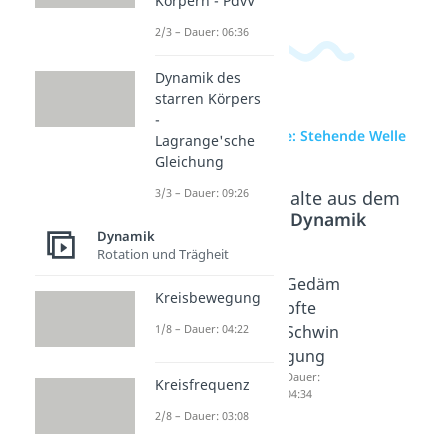
Körpern - PdvV
2/3 – Dauer: 06:36
Dynamik des
starren Körpers
-
zur Videoseite: Stehende Welle
Lagrange'sche
Gleichung
3/3 – Dauer: 09:26
Beliebte Inhalte aus dem
Bereich
Dynamik
Dynamik
Rotation und Trägheit
Resona
Harmon
Gedäm
Kreisbewegung
nz
ische
pfte
1/8 – Dauer: 04:22
Dauer:
Schwin
Schwin
04:22
gung
gung
Dauer:
Dauer:
Kreisfrequenz
05:43
04:34
2/8 – Dauer: 03:08