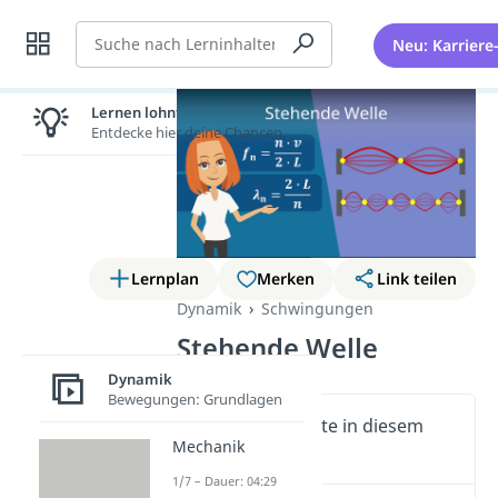
Suche
Neu: Karriere
Lernen lohnt sich!
Entdecke hier deine Chancen.
Lernplan
Merken
Link teilen
Dynamik
Schwingungen
Stehende Welle
Dynamik
Bewegungen: Grundlagen
Wichtige Inhalte in diesem
Mechanik
Video
1/7 – Dauer: 04:29