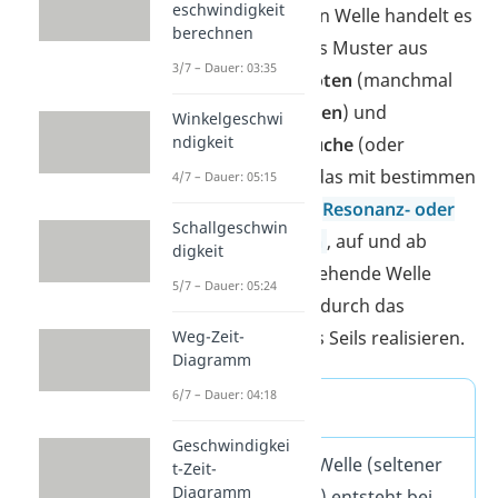
eschwindigkeit
Bei der stehenden Welle handelt es
berechnen
sich um ein festes Muster aus
3/7 – Dauer: 03:35
Schwingungsknoten
(manchmal
auch
Wellenknoten
) und
Winkelgeschwi
ndigkeit
Schwingungsbäuche
(oder
Wellenbäuche
), das mit bestimmen
4/7 – Dauer: 05:15
Frequenzen, den
Resonanz- oder
Schallgeschwin
Eigenfrequenzen
, auf und ab
digkeit
schwingt. Eine stehende Welle
5/7 – Dauer: 05:24
kannst du bspw. durch das
Einspannen eines Seils realisieren.
Weg-Zeit-
Diagramm
6/7 – Dauer: 04:18
Merke
Geschwindigkei
Eine stehende Welle (seltener
t-Zeit-
Diagramm
auch Stehwelle) entsteht bei