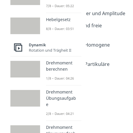
Schwingungen
7/8 – Dauer: 05:22
Dauer: 08:58
Schwingungsdauer und Amplitude
Hebelgesetz
Dauer: 05:27
Eigenfrequenz und freie
8/8 – Dauer: 03:51
Schwingung
Dauer: 04:56
Schwingungen - Homogene
Dynamik
Rotation und Trägheit II
Lösung
Dauer: 07:06
Drehmoment
Schwingungen - Partikuläre
berechnen
Lösung
Dauer: 08:07
1/8 – Dauer: 04:26
Oszillator
Dauer: 04:38
Drehmoment
Stehende Welle
Übungsaufgab
Dauer: 04:40
e
Resonanz
2/8 – Dauer: 04:21
Dauer: 04:22
Drehmoment