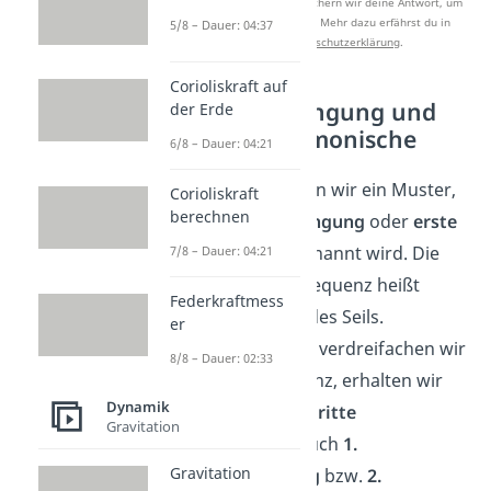
Nach Beantwortung speichern wir deine Antwort, um
Studyflix zu verbessern. Mehr dazu erfährst du in
5/8 – Dauer: 04:37
unserer
Datenschutzerklärung
.
Corioliskraft auf
Grundschwingung und
der Erde
weitere Harmonische
6/8 – Dauer: 04:21
Für
erhalten wir ein Muster,
Corioliskraft
berechnen
das
Grundschwingung
oder
erste
Harmonische
genannt wird. Die
7/8 – Dauer: 04:21
dazugehörige Frequenz heißt
Federkraftmess
Grundfrequenz
des Seils.
er
Verdoppeln bzw. verdreifachen wir
8/8 – Dauer: 02:33
die Grundfrequenz, erhalten wir
Dynamik
die
zweite
bzw.
dritte
Gravitation
Harmonische
(auch
1.
Gravitation
Oberschwingung
bzw.
2.