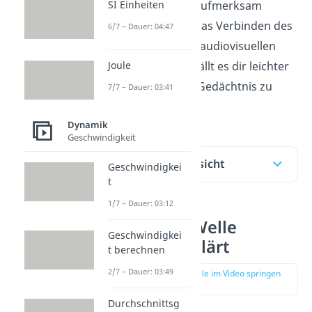
SI Einheiten
stehende Welle aufmerksam
machen. Durch das Verbinden des
6/7 – Dauer: 04:47
Lesens mit einer audiovisuellen
Unterstützung, fällt es dir leichter
Joule
das Gelernte im Gedächtnis zu
7/7 – Dauer: 03:41
behalten.
Dynamik
Geschwindigkeit
Inhaltsübersicht
Geschwindigkei
t
1/7 – Dauer: 03:12
Stehende Welle
Geschwindigkei
einfach erklärt
t berechnen
2/7 – Dauer: 03:49
zur Stelle im Video springen
(00:10)
Durchschnittsg