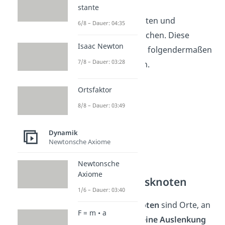
feste Anzahl an
stante
Schwingungsknoten und
6/8 – Dauer: 04:35
Schwingungsbäuchen. Diese
Isaac Newton
Anzahl kannst du folgendermaßen
7/8 – Dauer: 03:28
leicht ausrechnen.
Ortsfaktor
8/8 – Dauer: 03:49
Dynamik
Newtonsche Axiome
Newtonsche
Axiome
Schwingungsknoten
1/6 – Dauer: 03:40
Schwingungsknoten
sind Orte, an
F = m • a
denen das Seil
keine Auslenkung