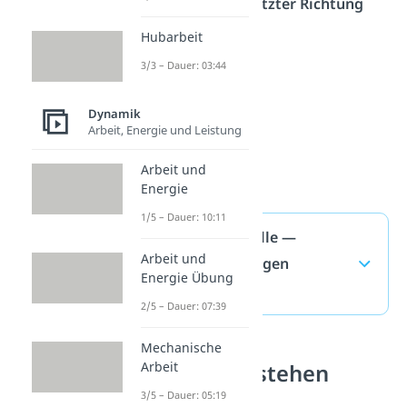
in entgegengesetzter Richtung
bewegen
.
Hubarbeit
3/3 – Dauer: 03:44
Dynamik
Arbeit, Energie und Leistung
Arbeit und
Energie
1/5 – Dauer: 10:11
Stehende Welle —
Arbeit und
häufigste Fragen
Energie Übung
(ausklappen)
2/5 – Dauer: 07:39
Mechanische
Arbeit
Wellen verstehen
3/5 – Dauer: 05:19