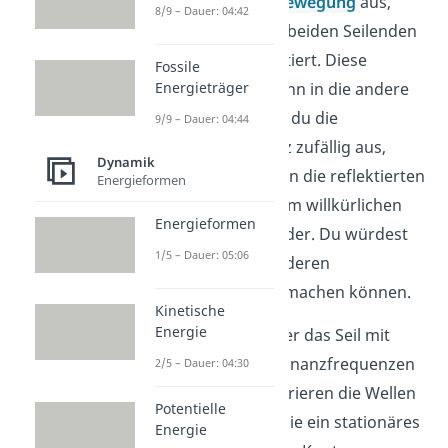
harmonischen Bewegung
aus,
8/9 – Dauer: 04:42
dann werden an beiden Seilenden
die Wellen reflektiert. Diese
Fossile
bewegen sich dann in die andere
Energieträger
Richtung. Wählst du die
9/9 – Dauer: 04:44
Schwingfrequenz zufällig aus,
Dynamik
dann interferieren die reflektierten
Energieformen
Wellen nach einem willkürlichen
Energieformen
Muster miteinander. Du würdest
1/5 – Dauer: 05:06
hier keine besonderen
Beobachtungen machen können.
Kinetische
Energie
Schwingst du aber das Seil mit
einer seiner Resonanzfrequenzen
2/5 – Dauer: 04:30
aus, dann interferieren die Wellen
Potentielle
gerade so, dass sie ein stationäres
Energie