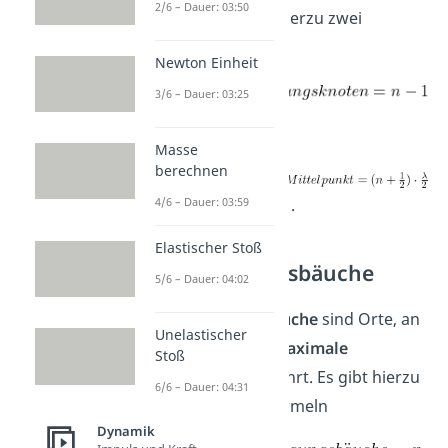
2/6 – Dauer: 03:50
erfährt. Es gibt hierzu zwei
wichtige Formeln
Newton Einheit
3/6 – Dauer: 03:25
und
Masse
berechnen
.
4/6 – Dauer: 03:59
Elastischer Stoß
Schwingungsbäuche
5/6 – Dauer: 04:02
Schwingungsbäuche
sind Orte, an
Unelastischer
denen das Seil
maximale
Stoß
Auslenkung
erfährt. Es gibt hierzu
6/6 – Dauer: 04:31
zwei wichtige Formeln
Dynamik