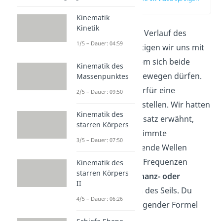
(01:12)
Kinematik
Kinetik
Für den weiteren Verlauf des
1/5 – Dauer: 04:59
Beitrags beschäftigen wir uns mit
einem Seil, bei dem sich beide
Kinematik des
Seilenden nicht bewegen dürfen.
Massenpunktes
Du kannst dir hierfür eine
2/5 – Dauer: 09:50
Gitarrensaite vorstellen. Wir hatten
Kinematik des
im vorherigen Absatz erwähnt,
starren Körpers
dass nur für bestimmte
3/5 – Dauer: 07:50
Frequenzen stehende Wellen
entstehen. Diese Frequenzen
Kinematik des
starren Körpers
nennt man
Resonanz- oder
II
Eigenfrequenzen
des Seils. Du
4/5 – Dauer: 06:26
kannst sie mit folgender Formel
berechnen