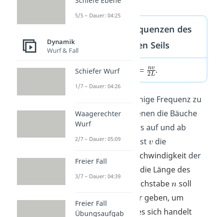
Schiefe Ebene
5/5 – Dauer: 04:25
Resonanzfrequenzen des
Dynamik
eingespannten Seils
Wurf & Fall
.
Schiefer Wurf
1/7 – Dauer: 04:26
Unter
ist diejenige Frequenz zu
verstehen, mit denen die Bäuche
Waagerechter
Wurf
des
-ten Musters auf und ab
2/7 – Dauer: 05:09
schwingen. Hier ist
die
Ausbreitungsgeschwindigkeit
der
Freier Fall
Welle in
und
die Länge des
3/7 – Dauer: 04:39
Seils in
. Der Buchstabe
soll
Auskunft darüber geben, um
Freier Fall
welches Muster es sich handelt
Übungsaufgab