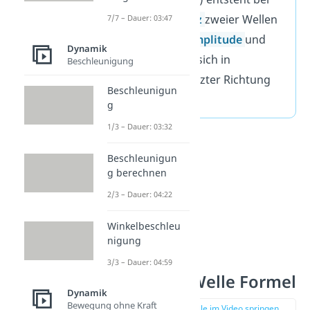
der
Interferenz
zweier Wellen
7/7 – Dauer: 03:47
mit gleicher
Amplitude
und
Dynamik
Frequenz
, die sich in
Beschleunigung
entgegengesetzter Richtung
Beschleunigun
bewegen.
g
1/3 – Dauer: 03:32
Beschleunigun
g berechnen
2/3 – Dauer: 04:22
Winkelbeschleu
nigung
3/3 – Dauer: 04:59
Stehende Welle Formel
Dynamik
Bewegung ohne Kraft
zur Stelle im Video springen