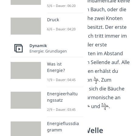
dass bspw. die Fundamentale keine
5/6 – Dauer: 06:20
Knoten und einen Bauch, oder die
dritte Harmonische zwei Knoten
Druck
und drei Bäuche besitzt. Der erste
6/6 – Dauer: 04:20
Schwingungsbauch tritt immer im
Abstand von
, der erste
Dynamik
Energie: Grundlagen
Schwingungsknoten im Abstand
von
zum linken Seilende auf. Alle
Was ist
Energie?
anderen Positionen erhälst du
durch Addition von
. Zum
1/9 – Dauer: 04:45
Beispiel befinden sich die Bäuche
Energieerhaltu
bei der dritten Harmonische an
ngssatz
den Stellen
,
und
.
2/9 – Dauer: 03:45
Energieflussdia
Stehende Welle
gramm