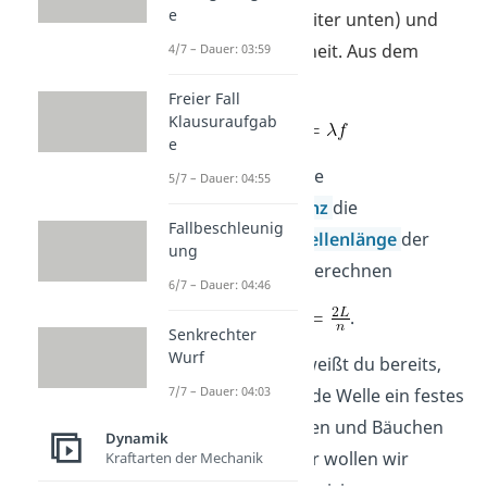
e
(mehr Details weiter unten) und
besitzt keine Einheit. Aus dem
4/7 – Dauer: 03:59
Zusammenhang
Freier Fall
Klausuraufgab
e
kannst du für jede
5/7 – Dauer: 04:55
Resonanzfrequenz
die
Fallbeschleunig
dazugehörige
Wellenlänge
der
ung
stehende Welle berechnen
6/7 – Dauer: 04:46
.
Senkrechter
Wurf
An dieser Stelle weißt du bereits,
7/7 – Dauer: 04:03
dass eine stehende Welle ein festes
Muster aus Knoten und Bäuchen
Dynamik
ist. Dieses Muster wollen wir
Kraftarten der Mechanik