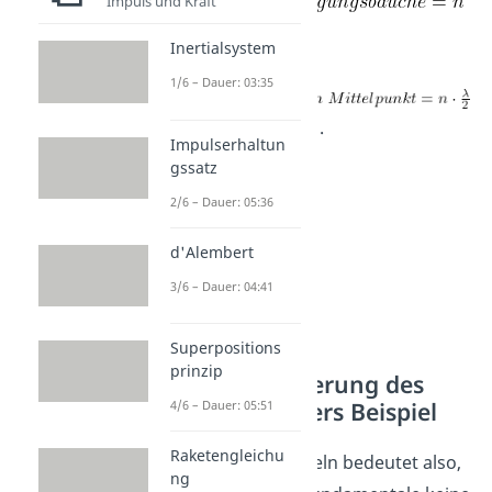
Impuls und Kraft
und
Inertialsystem
1/6 – Dauer: 03:35
.
Impulserhaltun
gssatz
2/6 – Dauer: 05:36
d'Alembert
3/6 – Dauer: 04:41
Superpositions
prinzip
Charakterisierung des
Wellenmusters Beispiel
4/6 – Dauer: 05:51
Raketengleichu
Die obigen Formeln bedeutet also,
ng