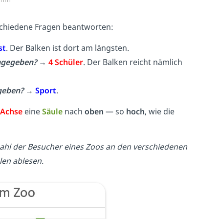
rschiedene Fragen beantworten:
st
. Der Balken ist dort am längsten.
angegeben?
→
4 Schüler
. Der Balken reicht nämlich
eben?
→
Sport
.
-Achse
eine
Säule
nach
oben
— so
hoch
, wie die
nzahl der Besucher eines Zoos an den verschiedenen
len ablesen.