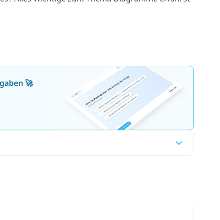
fgaben 🚀