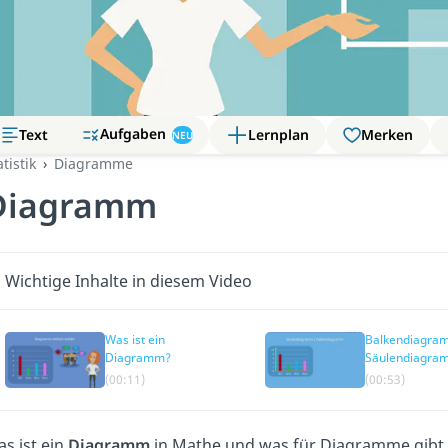
Aufgaben
Text
Lernplan
Merken
NEU
atistik
Diagramme
Diagramm
Wichtige Inhalte in diesem Video
Was ist ein
Balkendiagra
Diagramm?
Säulendiagra
(00:11)
(00:53)
s ist ein
Diagramm
in Mathe und was für Diagramme gibt 