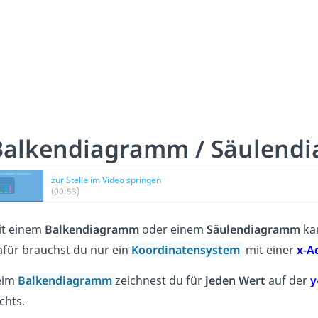
Balkendiagramm / Säulend
zur Stelle im Video springen
(00:53)
it einem
Balkendiagramm
oder einem
Säulendiagramm
ka
für brauchst du nur ein
Koordinatensystem
mit einer
x-A
eim
Balkendiagramm
zeichnest du für
jeden Wert
auf der
y
chts.