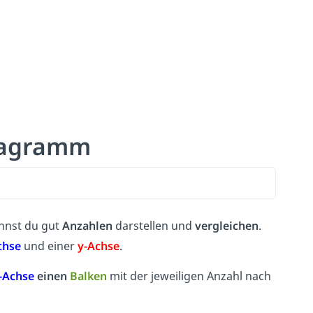
iagramm
nnst du gut
Anzahlen
darstellen und
vergleichen
.
chse
und einer
y-Achs
e
.
-Achse
einen
Balken
mit der jeweiligen Anzahl nach