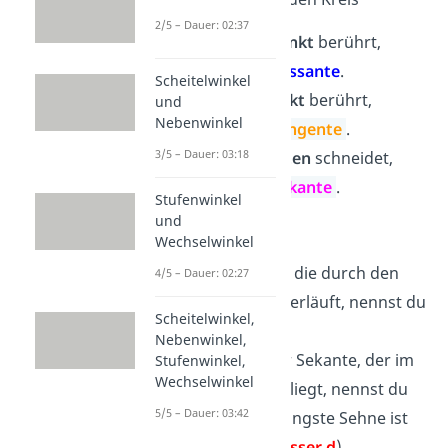
2/5 – Dauer: 02:37
in
keinem Punkt
berührt,
nennst du
Passante
.
Scheitelwinkel
in
einem Punkt
berührt,
und
Nebenwinkel
nennst du
Tangente
.
3/5 – Dauer: 03:18
in
zwei Punkten
schneidet,
nennst du
Sekante
.
Stufenwinkel
und
Übrigens:
Wechselwinkel
Eine Sekante, die durch den
4/5 – Dauer: 02:27
Mittelpunkt verläuft, nennst du
Scheitelwinkel,
Zentrale
.
Nebenwinkel,
Den Teil einer Sekante, der im
Stufenwinkel,
Wechselwinkel
Kreisinneren liegt, nennst du
5/5 – Dauer: 03:42
Sehne
. (Die längste Sehne ist
der
Durchmesser d
)