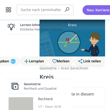
Suche
Neu: Karriere
Lernen lohnt sich!
Entdecke hier deine Chancen.
gaben
Lernplan
Merken
Link teilen
NEU
Geometrie
Kreis berechnen
Kreis
Geometrie
Rechteck und Quadrat
Wichtige Inhalte in diesem
Rechteck
Video
1/7 – Dauer: 02:50