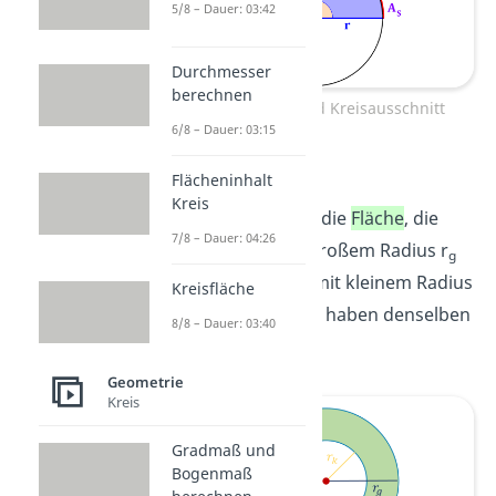
5/8 – Dauer: 03:42
Durchmesser
berechnen
Kreisbogen und Kreisausschnitt
6/8 – Dauer: 03:15
Kreisring
Flächeninhalt
Kreis
Der
Kreisring
ist die
Fläche
, die
7/8 – Dauer: 04:26
einen Kreis mit großem Radius r
g
und einen Kreis mit kleinem Radius
Kreisfläche
r
einschließt. Sie haben denselben
k
8/8 – Dauer: 03:40
Mittelpunkt M.
Geometrie
Kreis
Gradmaß und
Bogenmaß