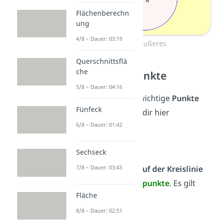
Flächenberechn
ung
4/8 – Dauer: 03:19
Kreisäußeres
Querschnittsflä
che
Kreis und Punkte
5/8 – Dauer: 04:16
Es gibt ein paar wichtige
Punkte
Fünfeck
am Kreis, die wir dir hier
6/8 – Dauer: 01:42
vorstellen:
Randpunkt
Sechseck
Alle Punkte, die
auf der Kreislinie
7/8 – Dauer: 03:43
liegen, sind
Randpunkte
. Es gilt
Fläche
= r
8/8 – Dauer: 02:51