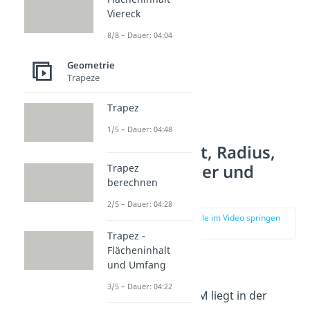
Viereck
8/8 – Dauer: 04:04
Geometrie
Trapeze
Trapez
1/5 – Dauer: 04:48
Mittelpunkt, Radius,
Durchmesser und
Trapez
berechnen
Kreislinie
2/5 – Dauer: 04:28
zur Stelle im Video springen
(00:32)
Trapez -
Flächeninhalt
und Umfang
Mittelpunkt
3/5 – Dauer: 04:22
Der Mittelpunkt M liegt in der