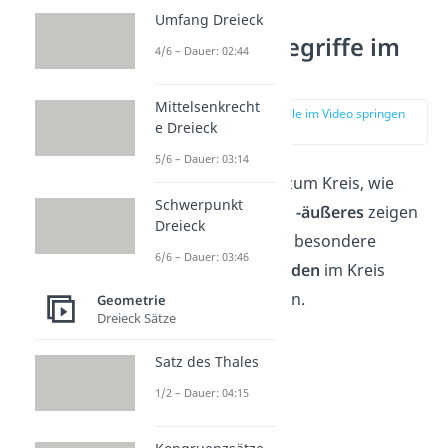
Umfang Dreieck
Wichtige Begriffe im
4/6 – Dauer: 02:44
Kreis
Mittelsenkrecht
zur Stelle im Video springen
e Dreieck
(01:06)
5/6 – Dauer: 03:14
Andere Begriffe zum Kreis, wie
Schwerpunkt
Kreisinneres und -äußeres
zeigen
Dreieck
wir dir hier. Auch besondere
6/6 – Dauer: 03:46
Punkte
und
Geraden
im Kreis
solltest du kennen.
Geometrie
Dreieck Sätze
Satz des Thales
1/2 – Dauer: 04:15