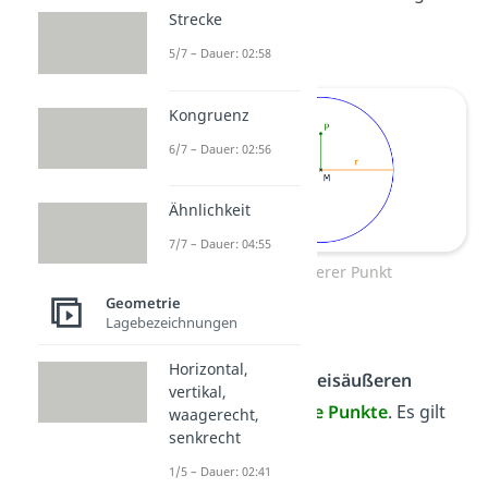
Strecke
< r
5/7 – Dauer: 02:58
Kongruenz
6/7 – Dauer: 02:56
Ähnlichkeit
7/7 – Dauer: 04:55
Kreis Innerer Punkt
Geometrie
Lagebezeichnungen
Äußerer Punkt
Horizontal,
Alle Punkte
im Kreisäußeren
vertikal,
nennst du
äußere Punkte
. Es gilt
waagerecht,
senkrecht
> r
1/5 – Dauer: 02:41