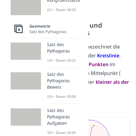
Kongruenzsätze
2/2 – Dauer: 04:20
Kreisinneres und
Geometrie
Kreisäußeres
Satz des Pythagoras
Satz des
Das
Kreisinnere
bezeichnet die
Pythagoras
Fläche
innerhalb
der
Kreislinie
.
1/4 – Dauer: 03:22
Der Abstand von
Punkten
im
Kreisinneren zum Mittelpunkt (
Satz des
Pythagoras
) ist also immer
kleiner als der
Beweis
Radius r
.
2/4 – Dauer: 03:08
< r
Satz des
Pythagoras
Aufgaben
3/4 – Dauer: 03:43