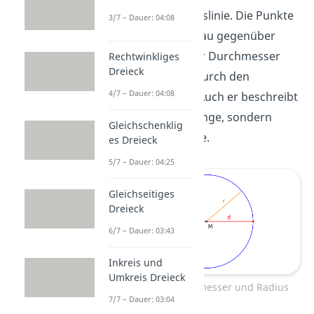
Punkten der Kreislinie. Die Punkte
3/7 – Dauer: 04:08
liegen dabei genau gegenüber
voneinander. Der Durchmesser
Rechtwinkliges
Dreieck
verläuft immer durch den
4/7 – Dauer: 04:08
Mittelpunkt M
. Auch er beschreibt
nicht nur eine Länge, sondern
Gleichschenklig
auch eine Strecke.
es Dreieck
5/7 – Dauer: 04:25
Gleichseitiges
Dreieck
6/7 – Dauer: 03:43
Inkreis und
Umkreis Dreieck
Kreis mit Durchmesser und Radius
7/7 – Dauer: 03:04