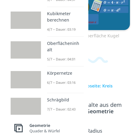
Kubikmeter
berechnen
4/7 – Dauer: 03:19
Zum Video: Oberfläche Kugel
Oberflächeninh
alt
5/7 – Dauer: 04:01
Körpernetze
6/7 – Dauer: 03:16
zur Videoseite: Kreis
Schrägbild
Beliebte Inhalte aus dem
7/7 – Dauer: 02:43
Bereich
Geometrie
Geometrie
Kreis
Kreisbe
Radius
Quader & Würfel