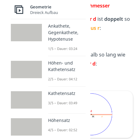
Radius
und
Durchmesser
Geometrie
Dreieck Aufbau
Der
Durchmesser
d
ist
doppelt
so
Ankathete,
lang wie der
Radius r
:
Gegenkathete,
Hypotenuse
d
= 2 ·
r
1/5 – Dauer: 03:24
Der
Radius r
ist halb so lang wie
Höhen- und
der
Durchmesser d
:
Kathetensatz
r
= ½ ·
d
2/5 – Dauer: 04:12
Kathetensatz
3/5 – Dauer: 03:49
Höhensatz
4/5 – Dauer: 02:52