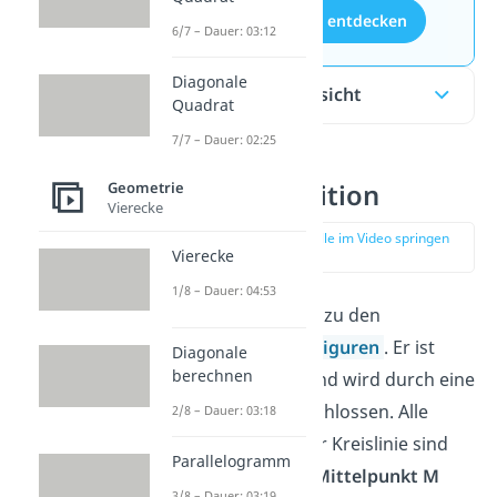
Aufgaben entdecken
6/7 – Dauer: 03:12
Diagonale
Inhaltsübersicht
Quadrat
7/7 – Dauer: 02:25
Kreis Definition
Geometrie
Vierecke
zur Stelle im Video springen
Vierecke
(00:12)
1/8 – Dauer: 04:53
Der
Kreis
gehört zu den
geometrischen Figuren
. Er ist
Diagonale
berechnen
komplett rund und wird durch eine
Kreislinie
abgeschlossen. Alle
2/8 – Dauer: 03:18
Punkte auf dieser Kreislinie sind
Parallelogramm
gleich weit vom
Mittelpunkt M
3/8 – Dauer: 03:19