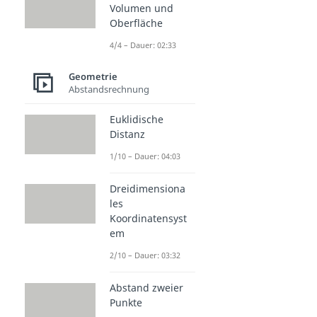
Volumen und
Oberfläche
4/4 – Dauer: 02:33
Geometrie
Abstandsrechnung
Euklidische
Distanz
1/10 – Dauer: 04:03
Dreidimensiona
les
Koordinatensyst
em
2/10 – Dauer: 03:32
Abstand zweier
Punkte