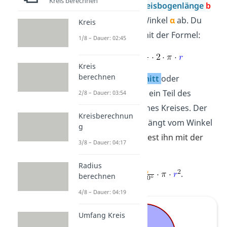
Kreis berechnen
Kreislinie
. Die
Kreisbogenlänge
b
hängt von dem Winkel
α
ab. Du
Kreis
berechnest ihn mit der Formel:
1/8 – Dauer: 02:45
Kreis
berechnen
Der
Kreisausschnitt
oder
Kreissektor A
ist ein Teil des
2/8 – Dauer: 03:54
s
Flächeninhalts eines Kreises. Der
Kreisberechnun
Kreisausschnitt hängt vom Winkel
g
α
ab.
Du berechnest ihn mit der
3/8 – Dauer: 04:17
Formel
Radius
.
berechnen
4/8 – Dauer: 04:19
Umfang Kreis