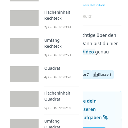
Kreis Definition
Flächeninhalt
(00:12)
Rechteck
2/7 – Dauer: 03:41
Du willst alles Wichtige über den
Umfang
Kreis erfahren? Dann bist du hier
Rechteck
und in unserem
Video
genau
3/7 – Dauer: 02:21
richtig!
Quadrat
Klasse 6
Klasse 7
Klasse 8
4/7 – Dauer: 03:20
Flächeninhalt
Quadrat
Jetzt neu: Teste dein
5/7 – Dauer: 02:59
Wissen mit unseren
kostenlosen Aufgaben 🚀
Umfang
Quadrat