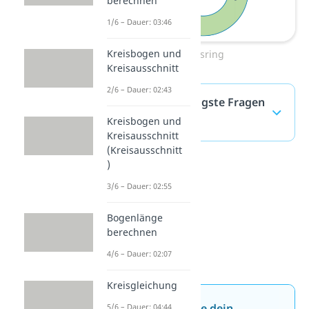
berechnen
1/6 – Dauer: 03:46
Kreisbogen und
Kreisring
Kreisausschnitt
2/6 – Dauer: 02:43
Kreis — häufigste Fragen
Kreisbogen und
(ausklappen)
Kreisausschnitt
(Kreisausschnitt
)
3/6 – Dauer: 02:55
Bogenlänge
berechnen
4/6 – Dauer: 02:07
Kreisgleichung
Jetzt neu: Teste dein
5/6 – Dauer: 04:44