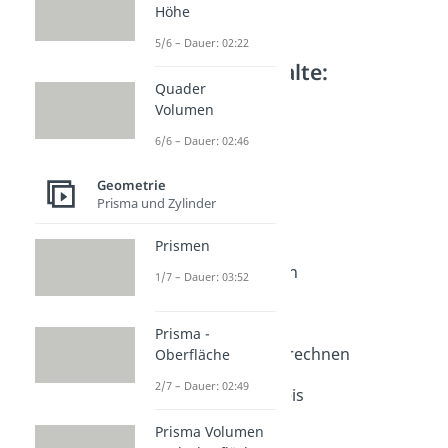
Höhe
5/6 – Dauer: 02:22
Weitere Inhalte:
Quader
Geometrie
Volumen
Kreis berechnen
6/6 – Dauer: 02:46
Kreis
Dauer: 02:45
Geometrie
Kreis berechnen
Prisma und Zylinder
Dauer: 03:54
Kreisberechnung
Prismen
Dauer: 04:17
Radius berechnen
1/7 – Dauer: 03:52
Dauer: 04:19
Umfang Kreis
Prisma -
Dauer: 03:42
Durchmesser berechnen
Oberfläche
Dauer: 03:15
2/7 – Dauer: 02:49
Flächeninhalt Kreis
Dauer: 04:26
Prisma Volumen
Kreisfläche