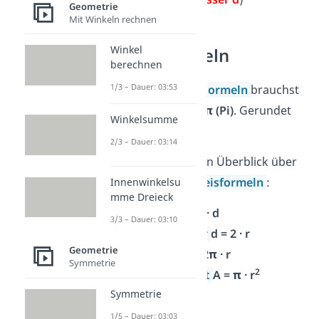
Geometrie
Mit Winkeln rechnen
Winkel
Kreis Formeln
berechnen
1/3 – Dauer: 03:53
Für einige
Kreis Formeln
brauchst
du die
Kreiszahl π (Pi)
. Gerundet
Winkelsumme
ist π ≈ 3,14.
2/3 – Dauer: 03:14
Hier hast du einen Überblick über
alle wichtigen
Kreisformeln
:
Innenwinkelsu
mme Dreieck
Radius
r = ½ · d
3/3 – Dauer: 03:10
Durchmesser
d = 2 · r
Geometrie
Umfang
U = 2π · r
Symmetrie
2
Flächeninhalt
A = π · r
Symmetrie
1/5 – Dauer: 03:03