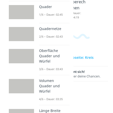
berech
rechnu
berech
Quader
nen
ng
nen
Dauer:
Dauer:
Dauer:
1/6 – Dauer: 02:45
03:54
04:17
04:19
Quadernetze
2/6 – Dauer: 02:43
Oberfläche
Quader und
zur Videoseite: Kreis
Würfel
3/6 – Dauer: 03:43
Lernen lohnt sich!
Entdecke hier deine Chancen.
Volumen
Quader und
Würfel
4/6 – Dauer: 03:35
Länge Breite