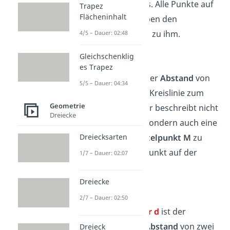
Mitte
des Kreises. Alle Punkte auf
Trapez
Flächeninhalt
der Kreislinie haben den
gleichen Abstand zu ihm.
4/5 – Dauer: 02:48
Radius
Gleichschenklig
es Trapez
Der
Radius r
ist der
Abstand
von
5/5 – Dauer: 04:34
einem Punkt der Kreislinie zum
Geometrie
Mittelpunkt M
. Er beschreibt nicht
Dreiecke
nur eine Länge, sondern auch eine
Dreiecksarten
Strecke vom
Mittelpunkt
M
zu
einem anderen Punkt auf der
1/7 – Dauer: 02:07
Kreislinie
.
Dreiecke
Durchmesser
2/7 – Dauer: 02:50
Der
Durchmesser d
ist der
größtmögliche Abstand
von zwei
Dreieck