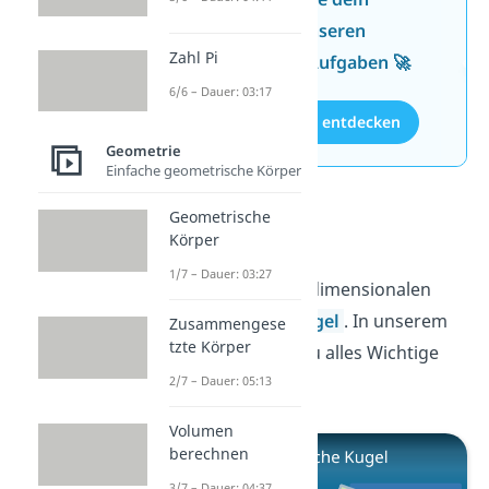
Wissen mit unseren
Zahl Pi
kostenlosen Aufgaben 🚀
6/6 – Dauer: 03:17
Aufgaben entdecken
Geometrie
Einfache geometrische Körper
Geometrische
Kugel
Körper
1/7 – Dauer: 03:27
Ein Kreis im dreidimensionalen
Raum ist eine
Kugel
. In unserem
Zusammengese
tzte Körper
Video erfährst du alles Wichtige
dazu!
2/7 – Dauer: 05:13
Volumen
berechnen
3/7 – Dauer: 04:37