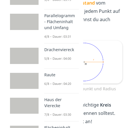
entfernt. Den
Abstand
vom
Mittelpunkt M zu jedem Punkt auf
Parallelogramm
der
Kreislinie
nennst du auch
- Flächeninhalt
Radius r
.
und Umfang
4/8 – Dauer: 03:31
Drachenviereck
5/8 – Dauer: 04:00
Raute
6/8 – Dauer: 04:20
Kreis mit Mittelpunkt und Radius
Haus der
Es gibt ein paar wichtige
Kreis
Vierecke
Begriffe
, die du kennen solltest.
7/8 – Dauer: 03:30
Schau sie dir jetzt an!
Flächeninhalt