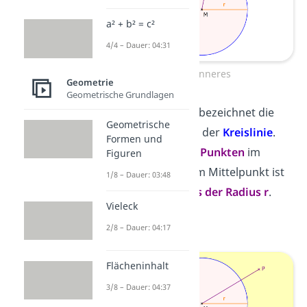
a² + b² = c²
4/4 – Dauer: 04:31
Kreisinneres
Geometrie
Geometrische Grundlagen
Das
Kreisäußere
bezeichnet die
Geometrische
Fläche
außerhalb
der
Kreislinie
.
Formen und
Der Abstand von
Punkten
im
Figuren
Kreisäußeren zum Mittelpunkt ist
1/8 – Dauer: 03:48
immer
größer als der Radius r
.
Vieleck
> r
2/8 – Dauer: 04:17
Flächeninhalt
3/8 – Dauer: 04:37