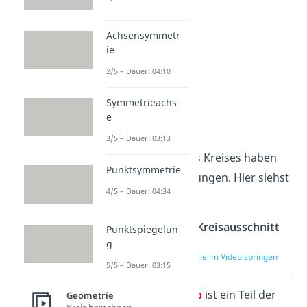
Achsensymmetr
ie
2/5 – Dauer: 04:10
Symmetrieachs
e
Kreisteile
3/5 – Dauer: 03:13
Einzelne Teile des Kreises haben
Punktsymmetrie
eigene Bezeichnungen. Hier siehst
4/5 – Dauer: 04:34
du sie:
Kreisbogen und Kreisausschnitt
Punktspiegelun
g
zur Stelle im Video springen
5/5 – Dauer: 03:15
(02:11)
Der
Kreisbogen b
ist ein Teil der
Geometrie