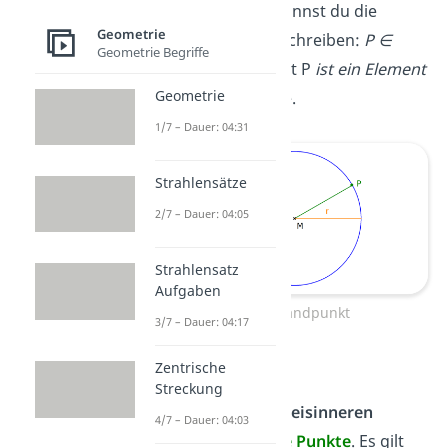
Mathematisch kannst du die
Geometrie
Randpunkte so schreiben:
P ∈
Geometrie Begriffe
k(M;r)
, also Punkt P
ist ein Element
Geometrie
von
der Kreislinie.
1/7 – Dauer: 04:31
Strahlensätze
2/7 – Dauer: 04:05
Strahlensatz
Aufgaben
Kreis Randpunkt
3/7 – Dauer: 04:17
Innerer Punkt
Zentrische
Streckung
Alle Punkte
im Kreisinneren
4/7 – Dauer: 04:03
nennst du
innere Punkte
. Es gilt