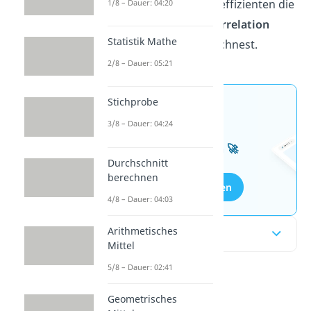
du mit verschiedenen Koeffizienten die
1/8 – Dauer: 04:20
Zusammenhänge
und
Korrelation
Statistik Mathe
mehrerer Variablen berechnest.
2/8 – Dauer: 05:21
Stichprobe
Jetzt neu: Teste dein
3/8 – Dauer: 04:24
Wissen mit unseren
kostenlosen Aufgaben 🚀
Durchschnitt
berechnen
Aufgaben entdecken
4/8 – Dauer: 04:03
Arithmetisches
Inhaltsübersicht
Mittel
5/8 – Dauer: 02:41
Korrelation
Geometrisches