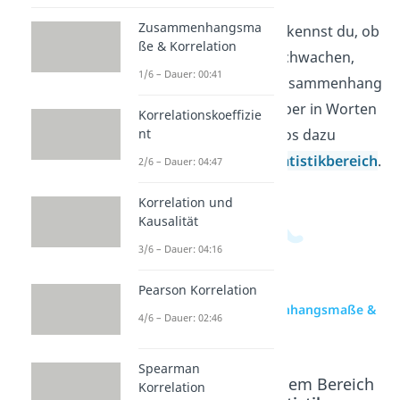
und prüft, wie stark ein
Zusammenhangsma
Zusammenhang ist. So erkennst du, ob
ße & Korrelation
ein Wert eher für einen schwachen,
1/6 – Dauer: 00:41
mittleren oder starken Zusammenhang
steht und wie du das sauber in Worten
Korrelationskoeffizie
ausdrückst. Weitere Videos dazu
nt
findest du in unserem
Statistikbereich
.
2/6 – Dauer: 04:47
Korrelation und
Kausalität
3/6 – Dauer: 04:16
Pearson Korrelation
zur Videoseite: Zusammenhangsmaße &
4/6 – Dauer: 02:46
Korrelation
Spearman
Beliebte Inhalte aus dem Bereich
Korrelation