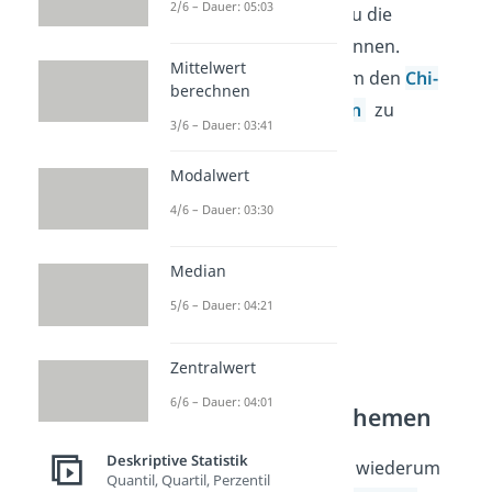
2/6 – Dauer: 05:03
Anschließend lernst du die
Kontingenztabelle
kennen.
Mittelwert
Diese benötigst du, um den
Chi-
berechnen
Quadrat-Koeffizienten
zu
3/6 – Dauer: 03:41
berechnen.
Modalwert
4/6 – Dauer: 03:30
Median
5/6 – Dauer: 04:21
Zentralwert
6/6 – Dauer: 04:01
Weitere wichtige Themen
Deskriptive Statistik
Mit diesem kannst du wiederum
Quantil, Quartil, Perzentil