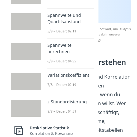
Spannweite und
Quartilsabstand
Nach Beantwortung speichern wir deine Antwort, um Studyflix
5/8 – Dauer: 02:11
zu verbessern. Mehr dazu erfährst du in unserer
Datenschutzerklärung
.
Spannweite
berechnen
Korrelationen verstehen
6/8 – Dauer: 04:35
Variationskoeffizient
Zusammenhangsmaße und Korrelation
7/8 – Dauer: 02:19
gehören zu den wichtigsten
Werkzeugen der Statistik, wenn du
z Standardisierung
zwei Variablen vergleichen willst. Wer
sich mit Korrelationen beschäftigt,
8/8 – Dauer: 04:51
schaut auf Streudiagramme,
Deskriptive Statistik
Rangfolgen und Häufigkeitstabellen
Korrelation & Kovarianz