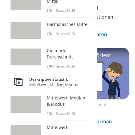
Mittel
Wir beginnen mit zwei
6/8 – Dauer: 01:29
verschiedenen Korrelationen:
Harmonisches Mittel
Erstens dem
Pearson-
Korrelationskoeffizienten
7/8 – Dauer: 02:25
Gleitender
Durchschnitt
8/8 – Dauer: 02:36
Deskriptive Statistik
Mittelwert, Median, Modus
Mittelwert, Median
& Modus
Korrelationskoeffizient
1/6 – Dauer: 04:43
Und zweitens der
Spearman
Mittelwert
Korrelation
.