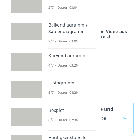
berechnen.
2/7 – Dauer: 03:04
Also pass‘ gut auf!
Balkendiagramm /
Säulendiagramm
Studyflix vernetzt: Hier ein Video aus
einem anderen Bereich
3/7 – Dauer: 03:05
Kurvendiagramm
4/7 – Dauer: 03:20
Histogramm
5/7 – Dauer: 04:29
Zusammenhangsmaße und
Boxplot
Korrelation — häufigste
6/7 – Dauer: 02:36
Fragen
(ausklappen)
Häufigkeitstabelle