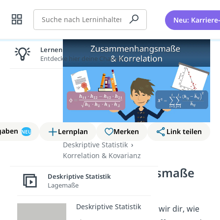
Suche
Neu: Karriere
Lernen lohnt sich!
Entdecke hier deine Chancen.
gaben
Lernplan
Merken
Link teilen
NEU
Deskriptive Statistik
Korrelation & Kovarianz
Zusammenhangsmaße
Deskriptive Statistik
und Korrelation
Lagemaße
Deskriptive Statistik
In dieser Playlist erklären wir dir, wie