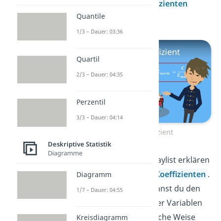
den
Kontingenzkoeffizienten
Quantile
bestimmen.
1/3 – Dauer: 03:36
Quartil
2/3 – Dauer: 04:35
Perzentil
3/3 – Dauer: 04:14
Kontingenzkoeffizient
Deskriptive Statistik
Diagramme
Zum Abschluss der Playlist erklären
wir dir noch den
Phi-Koeffizienten
.
Diagramm
Nach jedem Video kannst du den
1/7 – Dauer: 04:55
Zusammenhang zweier Variablen
auf eine unterschiedliche Weise
Kreisdiagramm