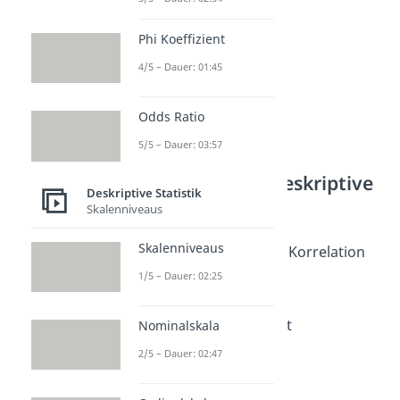
Phi Koeffizient
4/5 – Dauer: 01:45
Odds Ratio
5/5 – Dauer: 03:57
Weitere Inhalte: Deskriptive
Deskriptive Statistik
Statistik
Skalenniveaus
Korrelation & Kovarianz
Skalenniveaus
Zusammenhangsmaße & Korrelation
Dauer: 00:41
1/5 – Dauer: 02:25
Korrelationskoeffizient
Dauer: 04:47
Korrelation und Kausalität
Nominalskala
Dauer: 04:16
2/5 – Dauer: 02:47
Pearson Korrelation
Dauer: 02:46
Spearman Korrelation