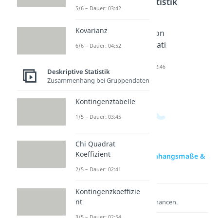
Deskriptive Statistik
5/6 – Dauer: 03:42
Kovarianz
Korrelati
Korrelati
Pearson
onskoeffi
on und
Korrelati
6/6 – Dauer: 04:52
zient
Kausalitä
on
Dauer: 04:47
t
Dauer: 02:46
Deskriptive Statistik
Dauer: 04:16
Zusammenhang bei Gruppendaten
Kontingenztabelle
1/5 – Dauer: 03:45
Chi Quadrat
Koeffizient
zur Videoseite: Zusammenhangsmaße &
Korrelation
2/5 – Dauer: 02:41
Kontingenzkoeffizie
Lernen lohnt sich!
nt
Entdecke hier deine Chancen.
3/5 – Dauer: 02:54