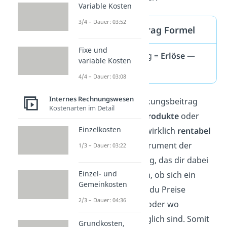
Variable Kosten
3/4 – Dauer: 03:52
Deckungsbeitrag Formel
Fixe und
Deckungsbeitrag =
Erlöse
—
variable Kosten
variable Kosten
4/4 – Dauer: 03:08
Internes Rechnungswesen
So macht der Deckungsbeitrag
Kostenarten im Detail
sichtbar, welche
Produkte
oder
Einzelkosten
Dienstleistungen wirklich
rentabel
sind. Er ist ein Instrument der
1/3 – Dauer: 03:22
Teilkostenrechnung, das dir dabei
Einzel- und
hilft einzuschätzen, ob sich ein
Gemeinkosten
Angebot lohnt, ob du Preise
2/3 – Dauer: 04:36
anpassen solltest oder wo
Einsparungen möglich sind. Somit
Grundkosten,