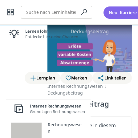
Suche
Neu: Karriere
Lernen lohnt sich!
Entdecke hier deine Chancen.
Lernplan
Merken
Link teilen
Internes Rechnungswesen
Deckungsbeitrag
Deckungsbeitrag
Internes Rechnungswesen
Grundlagen Rechnungswesen
Rechnungswese
Wichtige Inhalte in diesem
n
Video