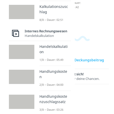
berechn
ung
Dauer:
Kalkulationszusc
04:42
en
Dauer:
hlag
05:38
Dauer:
02:19
8/8 – Dauer: 02:51
Internes Rechnungswesen
Handelskalkulation
Handelskalkulati
on
zur Videoseite: Deckungsbeitrag
1/8 – Dauer: 05:49
Handlungskoste
Lernen lohnt sich!
n
Entdecke hier deine Chancen.
2/8 – Dauer: 04:00
Handlungskoste
nzuschlagssatz
3/8 – Dauer: 03:26