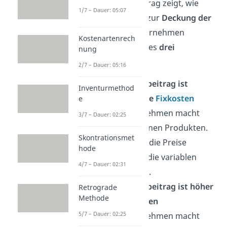
Der Deckungsbeitrag zeigt, wie
1/7 – Dauer: 05:07
stark ein Produkt zur
Deckung der
Fixkosten
im Unternehmen
Kostenartenrech
beiträgt. Hier gibt es
drei
nung
Möglichkeiten:
2/7 – Dauer: 05:16
Der Deckungsbeitrag ist
Inventurmethod
geringer als die
Fixkosten
e
→
Das Unternehmen macht
3/7 – Dauer: 02:25
Verlust
mit seinen Produkten.
Skontrationsmet
Du musst also die Preise
hode
erhöhen oder die variablen
4/7 – Dauer: 02:31
Kosten senken.
Der Deckungsbeitrag ist höher
Retrograde
Methode
als die Fixkosten
5/7 – Dauer: 02:25
→
Das Unternehmen macht