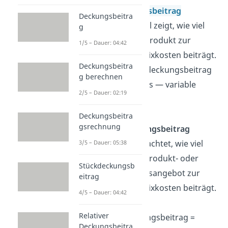
Stückdeckungsbeitrag
Deckungsbeitra
Diese Kennzahl zeigt, wie viel
g
ein einzelnes Produkt zur
1/5 – Dauer: 04:42
Deckung der Fixkosten beiträgt.
Deckungsbeitra
Formel:
Stückdeckungsbeitrag
g berechnen
= Verkaufspreis — variable
2/5 – Dauer: 02:19
Stückkosten
Deckungsbeitra
gsrechnung
Gesamtdeckungsbeitrag
Hier wird betrachtet, wie viel
3/5 – Dauer: 05:38
das gesamte Produkt- oder
Stückdeckungsb
Dienstleistungsangebot zur
eitrag
Deckung der Fixkosten beiträgt.
4/5 – Dauer: 04:42
Formel:
Relativer
Gesamtdeckungsbeitrag =
Deckungsbeitra