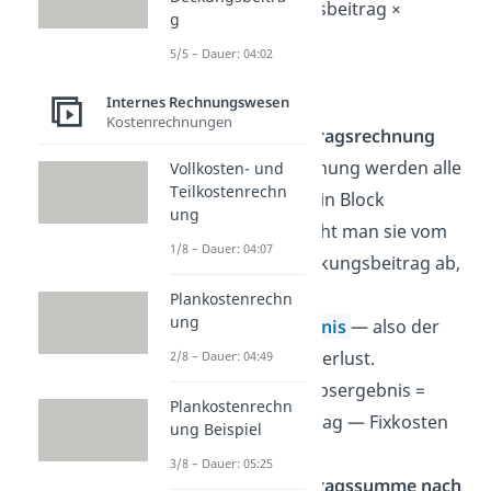
Stückdeckungsbeitrag ×
g
Absatzmenge
5/5 – Dauer: 04:02
Einstufige
Internes Rechnungswesen
Kostenrechnungen
Deckungsbeitragsrechnung
In dieser Rechnung werden alle
Vollkosten- und
Teilkostenrechn
Fixkosten als ein Block
ung
betrachtet. Zieht man sie vom
1/8 – Dauer: 04:07
gesamten Deckungsbeitrag ab,
ergibt sich das
Plankostenrechn
ung
Betriebsergebnis
— also der
Gewinn oder Verlust.
2/8 – Dauer: 04:49
Formel:
Betriebsergebnis =
Plankostenrechn
Deckungsbeitrag — Fixkosten
ung Beispiel
3/8 – Dauer: 05:25
Deckungsbeitragssumme nach