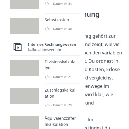
3/4 – Dauer: 03:43
Kostenrechnung
Selbstkosten
verstehen
4/4 – Dauer: 03:40
Der Deckungsbeitrag gehört zur
Kostenrechnung und zeigt, wie viel
Internes Rechnungswesen
Kalkulationsverfahren
von den Erlösen nach den variablen
Kosten übrig bleibt. Du ordnest in
Divisionskalkulat
ion
diesem Themenfeld Kosten, Erlöse
und Ergebnisse und vergleichst
1/8 – Dauer: 06:21
verschiedene Rechenwege im
Zuschlagskalkul
Unternehmen. So wird klar, wie
ation
Fixkosten, Gewinn und
2/8 – Dauer: 05:29
Wirtschaftlichkeit
Äquivalenzziffer
zusammenhängen. Im
nkalkulation
Wirtschaftsbereich
findest du