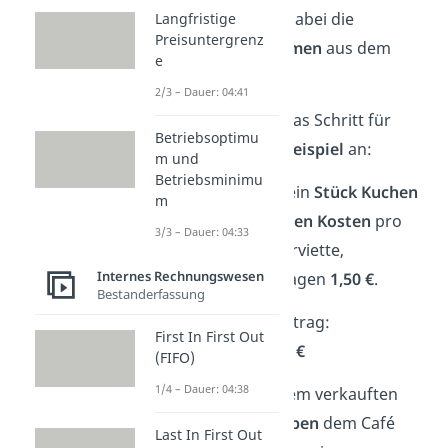
Der
Umsatz
sind dabei die
Langfristige
Preisuntergrenz
gesamten Einnahmen
aus dem
e
Verkauf.
2/3 – Dauer: 04:41
Schauen wir uns das Schritt für
Betriebsoptimu
Schritt an einem
Beispiel
an:
m und
Betriebsminimu
Ein Café verkauft ein
Stück Kuchen
m
für
4 €
. Die
variablen Kosten
pro
3/3 – Dauer: 04:33
Stück (Zutaten, Serviette,
Internes Rechnungswesen
Verpackung) betragen
1,50 €
.
Bestanderfassung
Stückdeckungsbeitrag:
First In First Out
4 € — 1,50 € =
2,50 €
(FIFO)
1/4 – Dauer: 04:38
Das heißt: Mit jedem verkauften
Stück Kuchen
bleiben
dem Café
Last In First Out