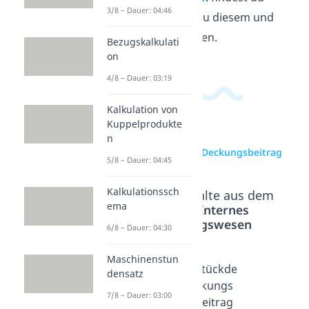
3/8 – Dauer: 04:46
passende Videos zu diesem und
verwandten Themen.
Bezugskalkulati
on
4/8 – Dauer: 03:19
Kalkulation von
Kuppelprodukte
n
zur Videoseite: Deckungsbeitrag
5/8 – Dauer: 04:45
Kalkulationssch
Beliebte Inhalte aus dem
ema
Bereich
Internes
Rechnungswesen
6/8 – Dauer: 04:30
Maschinenstun
Deckun
Deckun
Stückde
densatz
gsbeitra
gsbeitra
ckungs
7/8 – Dauer: 03:00
g
gsrechn
beitrag