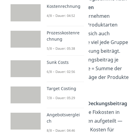
Kostenrechnung
Produktgruppen
Wenn ein Unternehmen
4/8 – Dauer: 04:52
verschiedene Produktarten
Prozesskostenre
verkauft, lässt sich auch
chnung
berechnen, wie viel jede Gruppe
5/8 – Dauer: 05:38
zur Kostendeckung beiträgt.
Formel:
Deckungsbeitrag je
Sunk Costs
Produktgruppe = Summe der
6/8 – Dauer: 02:56
Deckungsbeiträge der Produkte
einer Gruppe
Target Costing
7/8 – Dauer: 05:29
Mehrstufiger Deckungsbeitrag
Hier werden die Fixkosten in
Angebotsverglei
mehrere Ebenen aufgeteilt —
ch
zum Beispiel in Kosten für
8/8 – Dauer: 04:46