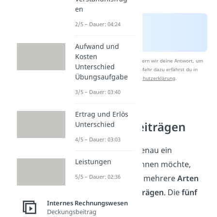
en
2/5 – Dauer: 04:24
Aufwand und
Kosten
Nach Beantwortung speichern wir deine Antwort, um
Unterschied
Studyflix zu verbessern. Mehr dazu erfährst du in
Übungsaufgabe
unserer
Datenschutzerklärung
.
3/5 – Dauer: 03:40
Arten von
Ertrag und Erlös
Deckungsbeiträgen
Unterschied
4/5 – Dauer: 03:03
Je nachdem, wie genau ein
Leistungen
Unternehmen rechnen möchte,
unterscheidest du mehrere
Arten
5/5 – Dauer: 02:36
von
Deckungsbeiträgen
. Die
fünf
Internes Rechnungswesen
wichtigsten sind:
Deckungsbeitrag