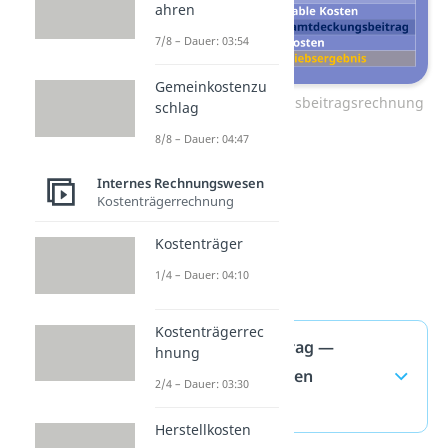
ahren
7/8 – Dauer: 03:54
Gemeinkostenzu
Zum Video: Deckungsbeitragsrechnung
schlag
8/8 – Dauer: 04:47
Internes Rechnungswesen
Kostenträgerrechnung
Kostenträger
1/4 – Dauer: 04:10
Kostenträgerrec
Deckungsbeitrag —
hnung
häufigste Fragen
2/4 – Dauer: 03:30
(ausklappen)
Herstellkosten