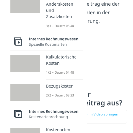
ist der Deckungsbeitrag eine der
Anderskosten
und
zentralen Kennzahlen
in der
Zusatzkosten
Unternehmensführung.
3/3 – Dauer: 05:40
Internes Rechnungswesen
Spezielle Kostenarten
Kalkulatorische
Kosten
1/2 – Dauer: 04:48
Bezugskosten
Was sagt der
2/2 – Dauer: 03:33
Deckungsbeitrag aus?
Internes Rechnungswesen
zur Stelle im Video springen
Kostenartenrechnung
(01:10)
Kostenarten