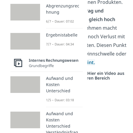
Gewinn
mit seinen Produkten.
Abgrenzungsrec
Deckungsbeitrag und
hnung
Fixkosten sind gleich hoch
6/7 – Dauer: 07:02
→
Das Unternehmen macht
Ergebnistabelle
weder Gewinn noch Verlust mit
7/7 – Dauer: 04:34
seinen Produkten. Diesen Punkt
nennst du Gewinnschwelle oder
Internes Rechnungswesen
Break-Even-Point.
Grundbegriffe
Studyflix vernetzt: Hier ein Video aus
einem anderen Bereich
Aufwand und
Kosten
Unterschied
1/5 – Dauer: 03:18
Aufwand und
Kosten
Unterschied
Verständnisfrag