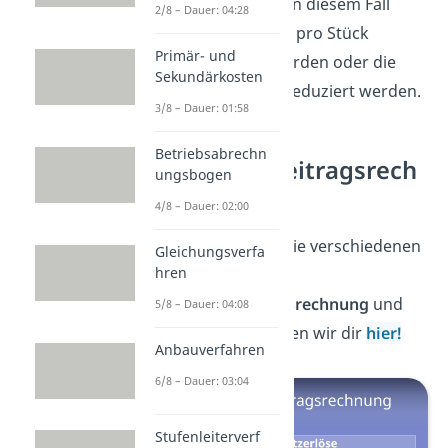
das Café
Verlust
. In diesem Fall
2/8 – Dauer: 04:28
müssen die Preise pro Stück
Primär- und
Kuchen erhöht werden oder die
Sekundärkosten
variablen Kosten reduziert werden.
3/8 – Dauer: 01:58
Betriebsabrechn
Deckungsbeitragsrech
ungsbogen
nung
4/8 – Dauer: 02:00
Noch mehr über die verschiedenen
Gleichungsverfa
hren
Arten der
Deckungsbeitragsrechnung
und
5/8 – Dauer: 04:08
ihren
Nutzen
zeigen wir dir
hier!
Anbauverfahren
6/8 – Dauer: 03:04
Stufenleiterverf