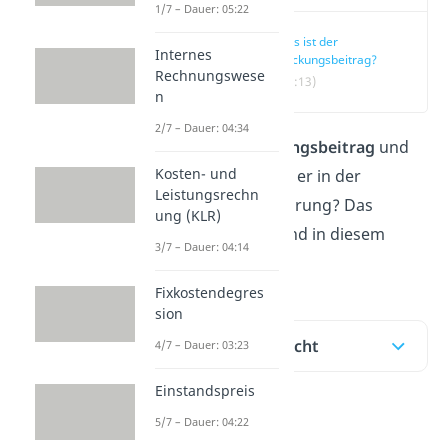
1/7 – Dauer: 05:22
Was ist der
Internes
Deckungsbeitrag?
Rechnungswese
(00:13)
n
2/7 – Dauer: 04:34
Was ist der
Deckungsbeitrag
und
Kosten- und
welche Rolle spielt er in der
Leistungsrechn
Unternehmensführung? Das
ung (KLR)
erfährst du hier und in diesem
3/7 – Dauer: 04:14
Video!
Fixkostendegres
sion
Inhaltsübersicht
4/7 – Dauer: 03:23
Einstandspreis
5/7 – Dauer: 04:22
Was ist der