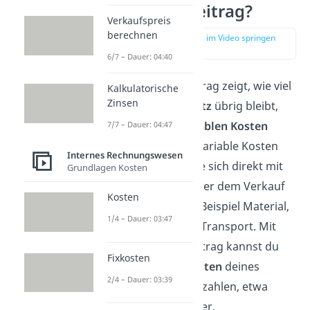
Deckungsbeitrag?
Verkaufspreis
berechnen
zur Stelle im Video springen
(00:13)
6/7 – Dauer: 04:40
Der Deckungsbeitrag zeigt, wie viel
Kalkulatorische
Zinsen
von deinem
Umsatz
übrig bleibt,
nachdem die
variablen Kosten
7/7 – Dauer: 04:47
abgezogen sind. Variable Kosten
Internes Rechnungswesen
sind
Ausgaben, die sich direkt mit
Grundlagen Kosten
der Produktion oder dem Verkauf
Kosten
ändern, also zum Beispiel Material,
1/4 – Dauer: 03:47
Verpackung oder Transport.
Mit
dem Deckungsbeitrag kannst du
Fixkosten
dann die
fixen Kosten
deines
2/4 – Dauer: 03:39
Unternehmens bezahlen, etwa
Miete oder Gehälter.