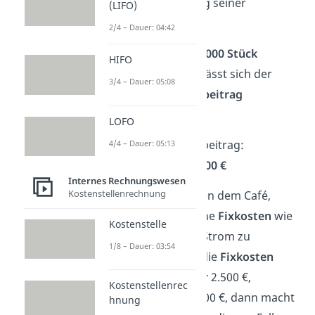
2,50 €
zur Deckung seiner
(LIFO)
Fixkosten.
2/4 – Dauer: 04:42
Wenn im Monat
1.000 Stück
HIFO
verkauft werden, lässt sich der
3/4 – Dauer: 05:08
Gesamtdeckungsbeitrag
berechnen:
LOFO
Gesamtdeckungsbeitrag:
4/4 – Dauer: 05:13
2,50 € • 1.000 =
2.500 €
Internes Rechnungswesen
Kostenstellenrechnung
Diese
2.500 €
helfen dem Café,
typische monatliche
Fixkosten
wie
Kostenstelle
Ladenmiete oder Strom zu
1/8 – Dauer: 03:54
bezahlen
. Liegen die
Fixkosten
allerdings bei
über
2.500 €,
Kostenstellenrec
beispielsweise 3.000 €, dann macht
hnung