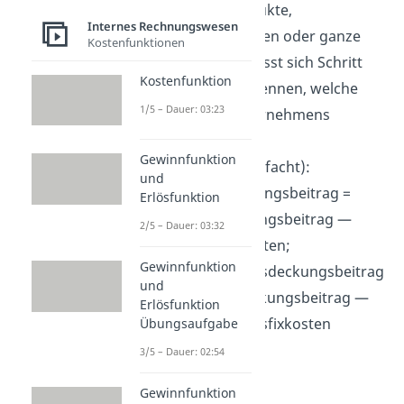
einzelne Produkte,
Internes Rechnungswesen
Produktgruppen oder ganze
Kostenfunktionen
Bereiche. So lässt sich Schritt
Kostenfunktion
für Schritt erkennen, welche
1/5 – Dauer: 03:23
Teile des Unternehmens
rentabel sind.
Gewinnfunktion
Formel
(vereinfacht):
und
Bereichsdeckungsbeitrag =
Erlösfunktion
Gesamtdeckungsbeitrag —
2/5 – Dauer: 03:32
Bereichsfixkosten;
Gewinnfunktion
Unternehmensdeckungsbeitrag
und
= Bereichsdeckungsbeitrag —
Erlösfunktion
Unternehmensfixkosten
Übungsaufgabe
3/5 – Dauer: 02:54
Gewinnfunktion