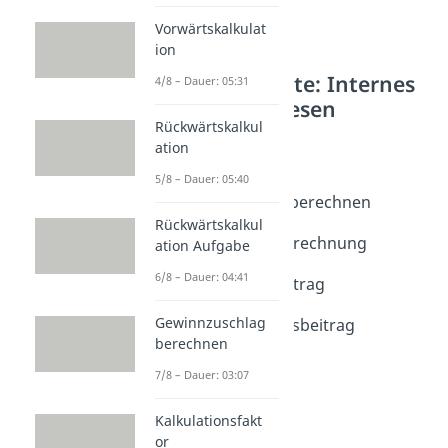
Vorwärtskalkulat
ion
Weitere Inhalte: Internes
4/8 – Dauer: 05:31
Rechnungswesen
Rückwärtskalkul
Deckungsbeitrag
ation
Deckungsbeitrag
5/8 – Dauer: 05:40
Dauer: 04:42
Deckungsbeitrag berechnen
Dauer: 02:19
Rückwärtskalkul
Deckungsbeitragsrechnung
ation Aufgabe
Dauer: 05:38
6/8 – Dauer: 04:41
Stückdeckungsbeitrag
Dauer: 04:42
Gewinnzuschlag
Relativer Deckungsbeitrag
berechnen
Dauer: 04:02
7/8 – Dauer: 03:07
Kalkulationsfakt
or