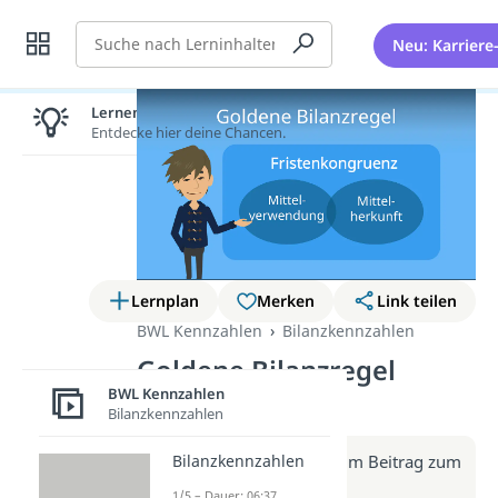
Suche
Neu: Karriere
Lernen lohnt sich!
Entdecke hier deine Chancen.
Lernplan
Merken
Link teilen
BWL Kennzahlen
Bilanzkennzahlen
Goldene Bilanzregel
(Video)
BWL Kennzahlen
Bilanzkennzahlen
Weitere Infos erhältst du im Beitrag zum
Bilanzkennzahlen
Video
1/5 – Dauer: 06:37