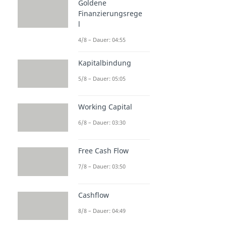
Kennzahlen
Goldene
Finanzierungsrege
Bilanzkennzahlen
l
Bilanzkennzahlen
Dauer: 06:37
4/8 – Dauer: 04:55
Goldene Bilanzregel
Dauer: 03:40
Kapitalbindung
Gezeichnetes Kapital
5/8 – Dauer: 05:05
Dauer: 05:21
Anlagenintensität
Dauer: 04:29
Working Capital
Betriebsergebnis
Dauer: 04:26
6/8 – Dauer: 03:30
Free Cash Flow
7/8 – Dauer: 03:50
Cashflow
8/8 – Dauer: 04:49