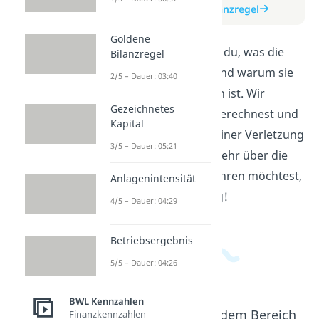
zum Beitrag: Goldene Bilanzregel
Goldene
In diesem Video erfährst du, was die
Bilanzregel
goldene Bilanzregel ist und warum sie
2/5 – Dauer: 03:40
wichtig für Unternehmen ist. Wir
Gezeichnetes
erklären dir, wie du sie berechnest und
Kapital
was die Konsequenzen einer Verletzung
3/5 – Dauer: 05:21
sein können. Wenn du mehr über die
goldene Bilanzregel erfahren möchtest,
Anlagenintensität
bist du hier genau richtig!
4/5 – Dauer: 04:29
Betriebsergebnis
5/5 – Dauer: 04:26
BWL Kennzahlen
Beliebte Inhalte aus dem Bereich
Finanzkennzahlen