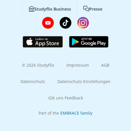
Studyflix Business
Presse
© 2026 Studyflix
Impressum
AGB
Datenschutz
Datenschutz-Einstellungen
Gib uns Feedback
Part of the
EMBRACE family