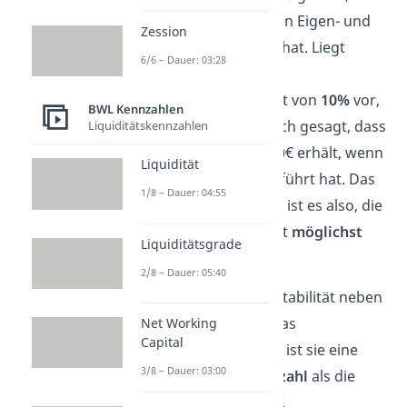
effizient ein Unternehmen Eigen- und
Zession
Fremdkapital eingesetzt hat. Liegt
6/6 – Dauer: 03:28
beispielsweise eine
Gesamtkapitalrentabilität von
10%
vor,
BWL Kennzahlen
dann bedeutet das einfach gesagt, dass
Liquiditätskennzahlen
das Unternehmen 10.000€ erhält, wenn
Liquidität
es 100.000€ Kapital zugeführt hat. Das
1/8 – Dauer: 04:55
Ziel eines Unternehmens ist es also, die
Gesamtkapitalrentabilität
möglichst
Liquiditätsgrade
hoch
zu halten.
2/8 – Dauer: 05:40
Da die Gesamtkapitalrentabilität neben
dem Eigenkapital auch das
Net Working
Capital
Fremdkapital betrachtet, ist sie eine
3/8 – Dauer: 03:00
aussagekräftigere Kennzahl
als die
Eigenkapitalrentabilität.