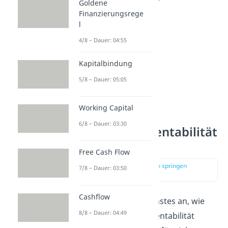
Goldene
Finanzierungsrege
l
4/8 – Dauer: 04:55
Kapitalbindung
5/8 – Dauer: 05:05
Working Capital
6/8 – Dauer: 03:30
Gesamtkapitalrentabilität
Formel
Free Cash Flow
zur Stelle im Video springen
7/8 – Dauer: 03:50
(01:11)
Cashflow
Schauen wir uns als nächstes an, wie
8/8 – Dauer: 04:49
man die Gesamtkapitalrentabilität