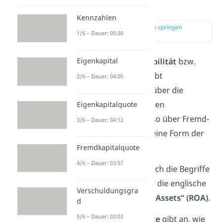
Definition
Kennzahlen
zur Stelle im Video springen
1/6 – Dauer: 05:30
(00:13)
Die
Gesamtkapitalrentabilität
bzw.
Eigenkapital
Gesamtkapitalrendite
gibt
2/6 – Dauer: 04:05
Unternehmen Auskunft über die
Verzinsung
ihres gesamten
Eigenkapitalquote
eingesetzten Kapitals, also über Fremd-
3/6 – Dauer: 04:13
und Eigenkapital. Sie ist eine Form der
Kapitalrentabilität.
Fremdkapitalquote
4/6 – Dauer: 03:57
Verwenden kannst du auch die Begriffe
Gesamtrentabilität
oder die englische
Verschuldungsgra
Bezeichnung
„Return on Assets“ (ROA)
.
d
5/6 – Dauer: 03:03
Die
Gesamtkapitalrendite
gibt an, wie