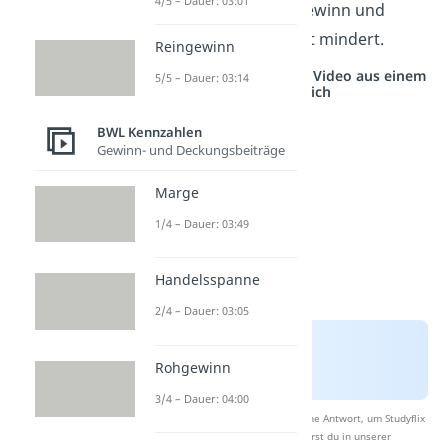
4/5 – Dauer: 03:01
Aufwand
dar, der den Gewinn und
somit auch die Steuerlast mindert.
Reingewinn
Studyflix vernetzt: Hier ein Video aus einem
5/5 – Dauer: 03:14
anderen Bereich
BWL Kennzahlen
Gewinn- und Deckungsbeiträge
Marge
1/4 – Dauer: 03:49
Handelsspanne
2/4 – Dauer: 03:05
Rohgewinn
3/4 – Dauer: 04:00
Nach Beantwortung speichern wir deine Antwort, um Studyflix
zu verbessern. Mehr dazu erfährst du in unserer