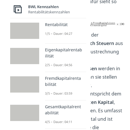
berechnet. Die
Formel
dafür sieht so
BWL Kennzahlen
aus:
Rentabilitätskennzahlen
Rentabilität
1/5 – Dauer: 04:27
Der
Gewinn
ist dabei der
Jahresüberschuss nach Steuern
aus
Eigenkapitalrentab
der Gewinn- und Verlustrechnung
ilität
(GuV).
2/5 – Dauer: 04:56
Die
Fremdkapitalzinsen
werden in
Euro angegeben, denn sie stellen
Fremdkapitalrenta
bilität
den
Zinsaufwand
dar.
Das
Gesamtkapital
entspricht dem
3/5 – Dauer: 03:59
gesamten eingesetzten Kapital
,
Gesamtkapitalrent
also auch den Schulden. Es umfasst
abilität
Fremd-und Eigenkapital und ist
4/5 – Dauer: 04:11
damit das gleiche wie die