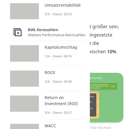
Umsatzrentabilität
Bilanzsumme.
5/5 – Dauer: 03:53
In der Regel sollte die
Gesamtkapitalrentabilität größer sein,
BWL Kennzahlen
als der Zinssatz für das eingesetzte
Weitere Performance-Kennzahlen
Fremdkapital. Oft beträgt die
Kapitalumschlag
Gesamtkapitalrendite
zwischen
10%
1/4 – Dauer: 04:16
und
15%.
ROCE
2/4 – Dauer: 03:44
Return on
Investment (ROI)
3/4 – Dauer: 05:27
WACC
Gesamtkapitalrentabilität Formel