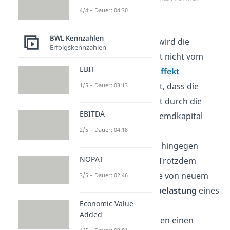
4/4 – Dauer: 04:30
Im Gegensatz zur
BWL Kennzahlen
Eigenkapitalrentabilität, wird die
Erfolgskennzahlen
Gesamtkapitalrentabilität nicht vom
EBIT
sogenannten
Leverage-Effekt
beeinflusst. Das bedeutet, dass die
1/5 – Dauer: 03:13
Gesamtkapitalrentabilität durch die
EBITDA
Aufnahme von neuem Fremdkapital
unverändert bleibt. Die
2/5 – Dauer: 04:18
Eigenkapitalrentabilität
hingegen
NOPAT
würde dadurch steigen. Trotzdem
beeinflusst die Aufnahme von neuem
3/5 – Dauer: 02:46
Fremdkapital die
Steuerbelastung
eines
Economic Value
Unternehmens, denn die
Added
Fremdkapitalzinsen
stellen einen