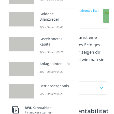
Gesamtkapitalrentabilität
Goldene
Definition
Bilanzregel
(00:13)
2/5 – Dauer: 03:40
Die
Gesamtkapitalrendite
ist eine
Gezeichnetes
Kapital
Kennzahl zur Messung des Erfolges
eines Unternehmens. Wir zeigen dir,
3/5 – Dauer: 05:21
was genau sie angibt und wie man sie
Anlagenintensität
berechnet.
4/5 – Dauer: 04:29
Betriebsergebnis
Inhaltsübersicht
5/5 – Dauer: 04:26
BWL Kennzahlen
Gesamtkapitalrentabilität
Finanzkennzahlen