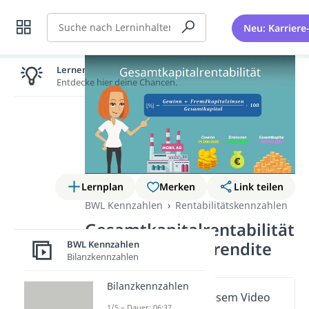
Suche
Neu: Karriere
Lernen lohnt sich!
Entdecke hier deine Chancen.
Lernplan
Merken
Link teilen
BWL Kennzahlen
Rentabilitätskennzahlen
Gesamtkapitalrentabilität
/ Gesamtkapitalrendite
BWL Kennzahlen
Bilanzkennzahlen
Bilanzkennzahlen
Wichtige Inhalte in diesem Video
1/5 – Dauer: 06:37