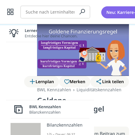
Suche
Neu: Karriere
Lernen lohnt sich!
Entdecke hier deine Chancen.
Lernplan
Merken
Link teilen
BWL Kennzahlen
Liquiditätskennzahlen
Goldene
Finanzierungsregel
BWL Kennzahlen
Bilanzkennzahlen
(Video)
Bilanzkennzahlen
Weitere Infos erhältst du im Beitrag zum
1/5 – Dauer: 06:37