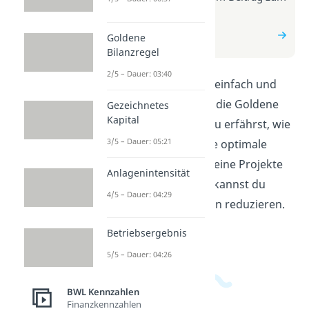
Video
zum Beitrag: Goldene
Goldene
Finanzierungsregel
Bilanzregel
2/5 – Dauer: 03:40
In diesem Video wird dir einfach und
verständlich erklärt, was die Goldene
Gezeichnetes
Kapital
Finanzierungsregel ist. Du erfährst, wie
3/5 – Dauer: 05:21
du sie anwendest, um die optimale
Finanzierungshöhe für deine Projekte
Anlagenintensität
zu bestimmen. Dadurch kannst du
4/5 – Dauer: 04:29
besser planen und Risiken reduzieren.
Schau es dir jetzt an!
Betriebsergebnis
5/5 – Dauer: 04:26
BWL Kennzahlen
Finanzkennzahlen