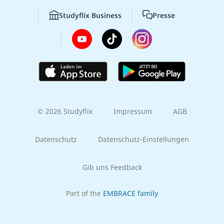
Studyflix Business
Presse
© 2026 Studyflix
Impressum
AGB
Datenschutz
Datenschutz-Einstellungen
Gib uns Feedback
Part of the
EMBRACE family