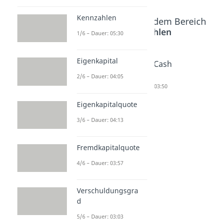
Kennzahlen
Beliebte Inhalte aus dem Bereich
BWL Kennzahlen
1/6 – Dauer: 05:30
Eigenkapital
Kapitalbi
Working
Free Cash
ndung
Capital
Flow
2/6 – Dauer: 04:05
Dauer: 05:05
Dauer: 03:30
Dauer: 03:50
Eigenkapitalquote
3/6 – Dauer: 04:13
Fremdkapitalquote
4/6 – Dauer: 03:57
Verschuldungsgra
d
5/6 – Dauer: 03:03