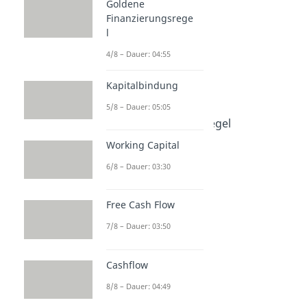
Kennzahlen
Goldene
Finanzierungsrege
Liquiditätskennzahlen
l
Liquidität
Dauer: 04:55
4/8 – Dauer: 04:55
Liquiditätsgrade
Dauer: 05:40
Kapitalbindung
Net Working Capital
5/8 – Dauer: 05:05
Dauer: 03:00
Goldene Finanzierungsregel
Dauer: 04:55
Working Capital
Kapitalbindung
Dauer: 05:05
6/8 – Dauer: 03:30
Working Capital
Dauer: 03:30
Free Cash Flow
Free Cash Flow
Dauer: 03:50
7/8 – Dauer: 03:50
Cashflow
Dauer: 04:49
Cashflow
8/8 – Dauer: 04:49