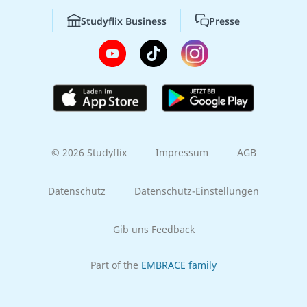
Studyflix Business
Presse
© 2026 Studyflix
Impressum
AGB
Datenschutz
Datenschutz-Einstellungen
Gib uns Feedback
Part of the
EMBRACE family