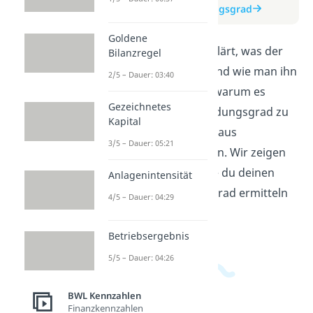
zum Beitrag: Verschuldungsgrad
Goldene
In diesem Video wird erklärt, was der
Bilanzregel
Verschuldungsgrad ist und wie man ihn
2/5 – Dauer: 03:40
berechnet. Du erfährst, warum es
Gezeichnetes
wichtig ist, den Verschuldungsgrad zu
Kapital
kennen und wie man daraus
3/5 – Dauer: 05:21
Rückschlüsse ziehen kann. Wir zeigen
dir Schritt für Schritt, wie du deinen
Anlagenintensität
eigenen Verschuldungsgrad ermitteln
4/5 – Dauer: 04:29
kannst.
Betriebsergebnis
5/5 – Dauer: 04:26
BWL Kennzahlen
Finanzkennzahlen