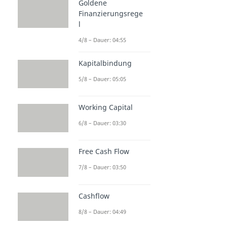
Kennzahlen
Goldene
Finanzierungsrege
Finanzkennzahlen
l
Kennzahlen
Dauer: 05:30
4/8 – Dauer: 04:55
Eigenkapital
Dauer: 04:05
Kapitalbindung
Eigenkapitalquote
5/8 – Dauer: 05:05
Dauer: 04:13
Fremdkapitalquote
Dauer: 03:57
Working Capital
Verschuldungsgrad
Dauer: 03:03
6/8 – Dauer: 03:30
Zession
Dauer: 03:28
Free Cash Flow
7/8 – Dauer: 03:50
Cashflow
8/8 – Dauer: 04:49