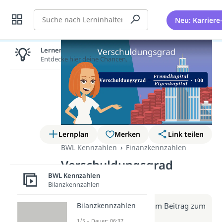
Suche
Neu: Karriere
Lernen lohnt sich!
Entdecke hier deine Chancen.
Lernplan
Merken
Link teilen
BWL Kennzahlen
Finanzkennzahlen
Verschuldungsgrad
(Video)
BWL Kennzahlen
Bilanzkennzahlen
Weitere Infos erhältst du im Beitrag zum
Bilanzkennzahlen
Video
1/5 – Dauer: 06:37