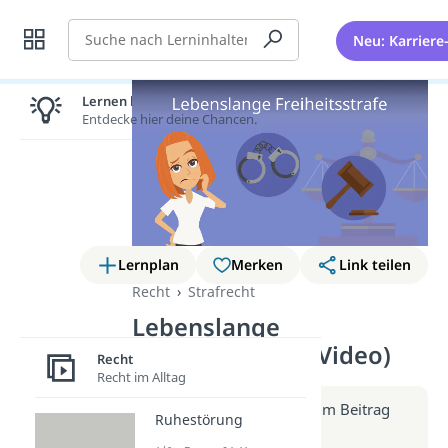
Suche
Neu: Karriere
Lernen lohnt sich!
Entdecke hier deine Chancen.
Lernplan
Merken
Link teilen
Recht
Strafrecht
Lebenslange
Freiheitsstrafe (Video)
Recht
Recht im Alltag
Weitere Infos erhältst du im Beitrag
Ruhestörung
zum Video