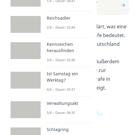
1/6 – Dauer: 04:41
zum Beitrag: Lebenslange
Freiheitsstrafe
Reichsadler
In diesem Video wird erklärt, was eine
2/6 – Dauer: 02:49
lebenslange Freiheitsstrafe bedeutet.
Du erfährst, wie sie in Deutschland
Kennzeichen
herausfinden
geregelt ist und welche
3/6 – Dauer: 02:40
Besonderheiten es gibt. Außerdem
werden die Unterschiede zur
Ist Samstag ein
lebenslangen Freiheitsstrafe in
Werktag?
anderen Ländern aufgezeigt.
4/6 – Dauer: 03:37
Verwaltungsakt
5/6 – Dauer: 04:35
Schlagring