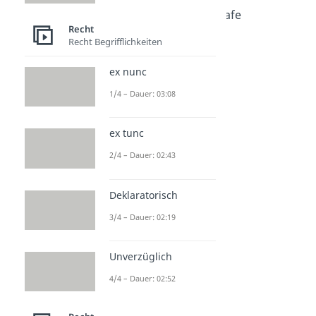
Lebenslange Freiheitsstrafe
Recht
Dauer: 04:09
Recht Begrifflichkeiten
Straftheorien
Dauer: 04:54
Deliktsfähigkeit
ex nunc
Dauer: 03:05
1/4 – Dauer: 03:08
Auf Bewährung
Dauer: 02:24
Betrug Schema
ex tunc
Dauer: 06:30
2/4 – Dauer: 02:43
Deklaratorisch
3/4 – Dauer: 02:19
Unverzüglich
4/4 – Dauer: 02:52