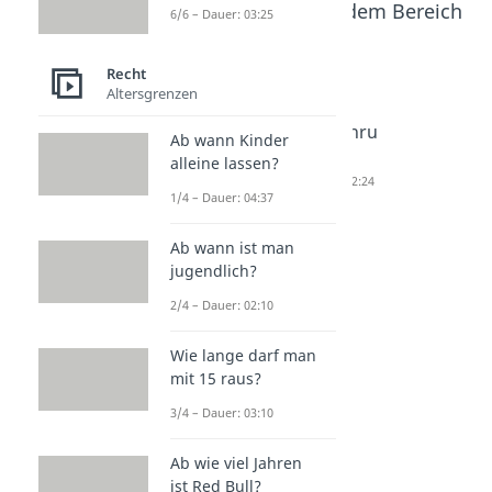
Beliebte Inhalte aus dem Bereich
6/6 – Dauer: 03:25
Recht
Recht
Altersgrenzen
Strafthe
Deliktsfä
Auf
orien
higkeit
Bewähru
Ab wann Kinder
Dauer: 04:54
Dauer: 03:05
ng
alleine lassen?
Dauer: 02:24
1/4 – Dauer: 04:37
Ab wann ist man
jugendlich?
2/4 – Dauer: 02:10
Wie lange darf man
mit 15 raus?
3/4 – Dauer: 03:10
Ab wie viel Jahren
ist Red Bull?