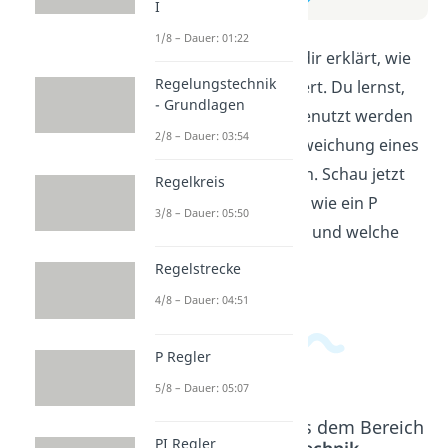
I
1/8 – Dauer: 01:22
In diesem Video wird dir erklärt, wie
Regelungstechnik
ein P Regler funktioniert. Du lernst,
- Grundlagen
wie der Regler dazu genutzt werden
2/8 – Dauer: 03:54
kann, um die Regelabweichung eines
Systems zu minimieren. Schau jetzt
Regelkreis
rein, um zu verstehen, wie ein P
3/8 – Dauer: 05:50
Regler eingesetzt wird und welche
Vorteile er bietet.
Regelstrecke
4/8 – Dauer: 04:51
P Regler
5/8 – Dauer: 05:07
Beliebte Inhalte aus dem Bereich
PI Regler