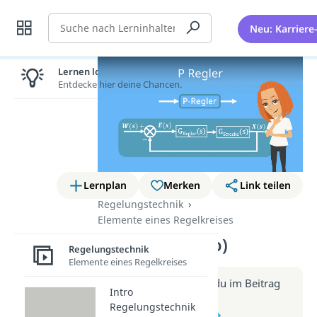
Suche
Neu: Karriere
Lernen lohnt sich!
Entdecke hier deine Chancen.
Lernplan
Merken
Link teilen
Regelungstechnik
Elemente eines Regelkreises
P Regler (Video)
Regelungstechnik
Elemente eines Regelkreises
Weitere Infos erhältst du im Beitrag
Intro
zum Video
Regelungstechnik
zum Beitrag: P Regler