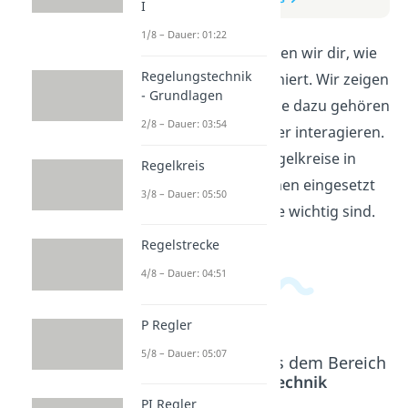
I
1/8 – Dauer: 01:22
In diesem Video erklären wir dir, wie
Regelungstechnik
ein Regelkreis funktioniert. Wir zeigen
- Grundlagen
dir, welche Bestandteile dazu gehören
2/8 – Dauer: 03:54
und wie sie miteinander interagieren.
So erfährst du, wie Regelkreise in
Regelkreis
verschiedenen Bereichen eingesetzt
3/8 – Dauer: 05:50
werden und warum sie wichtig sind.
Regelstrecke
4/8 – Dauer: 04:51
P Regler
5/8 – Dauer: 05:07
Beliebte Inhalte aus dem Bereich
Regelungstechnik
PI Regler