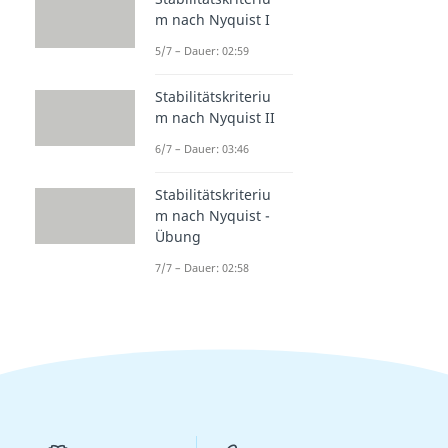
m nach Nyquist I
5/7 – Dauer: 02:59
Stabilitätskriteriu
m nach Nyquist II
6/7 – Dauer: 03:46
Stabilitätskriteriu
m nach Nyquist -
Übung
7/7 – Dauer: 02:58