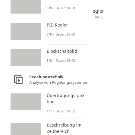
6/8 – Dauer: 04:50
Regelstr
P Regler
PI Regler
ecke
Dauer: 05:07
Dauer: 04:50
PID Regler
Dauer: 04:51
7/8 – Dauer: 05:00
Blockschaltbild
8/8 – Dauer: 05:00
Regelungstechnik
Analyse von Regelungssystemen
Übertragungsfunk
tion
1/7 – Dauer: 04:52
Beschreibung im
Zeitbereich