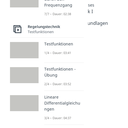
Elemente eines Regelkreises
Frequenzgang
Intro Regelungstechnik I
7/7 – Dauer: 02:38
Dauer: 01:22
Regelungstechnik - Grundlagen
Regelungstechnik
Dauer: 03:54
Testfunktionen
Regelkreis
Dauer: 05:50
Testfunktionen
Regelstrecke
Dauer: 04:51
1/4 – Dauer: 03:41
P Regler
Dauer: 05:07
Testfunktionen -
PI Regler
Übung
Dauer: 04:50
PID Regler
2/4 – Dauer: 03:52
Dauer: 05:00
Blockschaltbild
Lineare
Dauer: 05:00
Differentialgleichu
ngen
3/4 – Dauer: 04:37