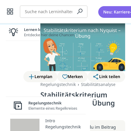
Suche
Neu: Karriere
Lernen lohnt sich!
Entdecke hier deine Chancen.
Lernplan
Merken
Link teilen
Regelungstechnik
Stabilitätsanalyse
Stabilitätskriterium
nach Nyquist – Übung
Regelungstechnik
Elemente eines Regelkreises
(Video)
Intro
Regelungstechnik
Weitere Infos erhältst du im Beitrag