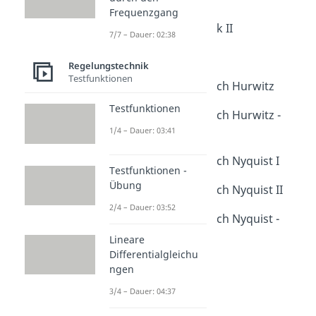
Stabilitätsanalyse
Frequenzgang
Intro Regelungstechnik II
7/7 – Dauer: 02:38
Dauer: 01:13
Pol-Nullstellen-Plan
Regelungstechnik
Dauer: 04:15
Testfunktionen
Stabilitätskriterium nach Hurwitz
Dauer: 03:54
Testfunktionen
Stabilitätskriterium nach Hurwitz -
Übung
1/4 – Dauer: 03:41
Dauer: 04:28
Stabilitätskriterium nach Nyquist I
Testfunktionen -
Dauer: 02:59
Übung
Stabilitätskriterium nach Nyquist II
Dauer: 03:46
2/4 – Dauer: 03:52
Stabilitätskriterium nach Nyquist -
Übung
Lineare
Dauer: 02:58
Differentialgleichu
ngen
3/4 – Dauer: 04:37