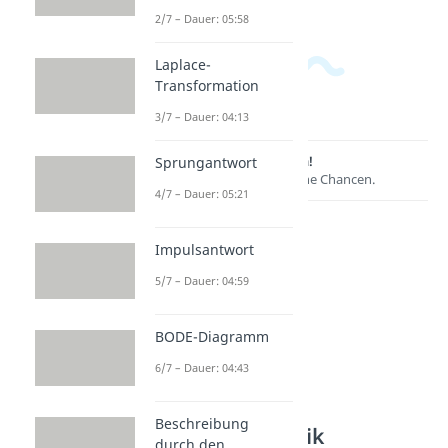
2/7 – Dauer: 05:58
Laplace-
Transformation
3/7 – Dauer: 04:13
Lernen lohnt sich!
Sprungantwort
Entdecke hier deine Chancen.
4/7 – Dauer: 05:21
Impulsantwort
5/7 – Dauer: 04:59
BODE-Diagramm
6/7 – Dauer: 04:43
Weitere Inhalte:
Beschreibung
Regelungstechnik
durch den