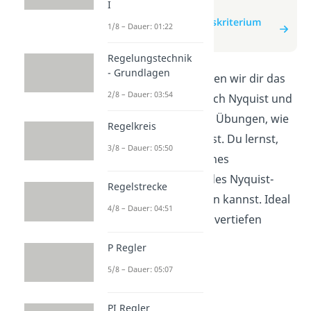
I
zum Video
zum Beitrag: Stabilitätskriterium
1/8 – Dauer: 01:22
nach Nyquist - Übung
Regelungstechnik
- Grundlagen
In diesem Video erklären wir dir das
2/8 – Dauer: 03:54
Stabilitätskriterium nach Nyquist und
zeigen dir anhand von Übungen, wie
Regelkreis
du es anwenden kannst. Du lernst,
3/8 – Dauer: 05:50
wie du die Stabilität eines
Regelkreises anhand des Nyquist-
Regelstrecke
Diagramms bestimmen kannst. Ideal
4/8 – Dauer: 04:51
für alle, die ihr Wissen vertiefen
möchten!
P Regler
5/8 – Dauer: 05:07
PI Regler