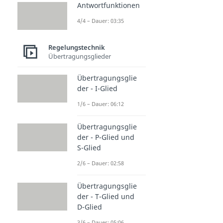
Antwortfunktionen
4/4 – Dauer: 03:35
Regelungstechnik
Übertragungsglieder
Übertragungsglie
der - I-Glied
1/6 – Dauer: 06:12
Übertragungsglie
der - P-Glied und
S-Glied
2/6 – Dauer: 02:58
Übertragungsglie
der - T-Glied und
D-Glied
3/6 – Dauer: 05:06