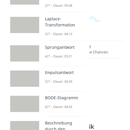
2/7 – Dauer: 05:58
Laplace-
Transformation
3/7 – Dauer: 04:13
Lernen lohnt sich!
Sprungantwort
Entdecke hier deine Chancen.
4/7 – Dauer: 05:21
Impulsantwort
5/7 – Dauer: 04:59
BODE-Diagramm
6/7 – Dauer: 04:43
Weitere Inhalte:
Beschreibung
Regelungstechnik
durch den