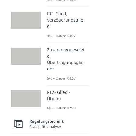
PT1 Glied,
Verzögerungsglie
d
4/6 – Dauer: 04:37
Zusammengesetzt
e
Übertragungsglie
der
5/6 – Dauer: 04:57
PT2- Glied -
Übung
6/6 – Dauer: 02:29
Regelungstechnik
Stabilitätsanalyse