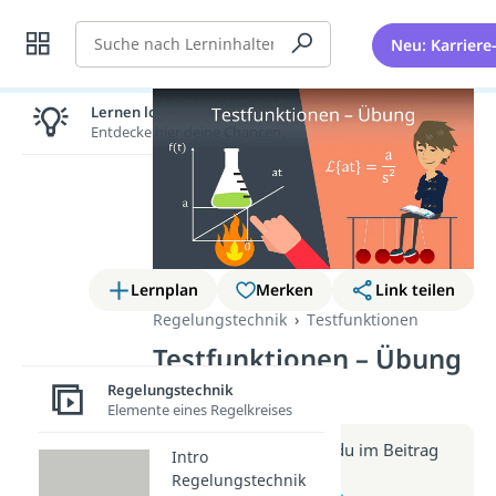
Suche
Neu: Karriere
Lernen lohnt sich!
Entdecke hier deine Chancen.
Lernplan
Merken
Link teilen
Regelungstechnik
Testfunktionen
Testfunktionen – Übung
(Video)
Regelungstechnik
Elemente eines Regelkreises
Weitere Infos erhältst du im Beitrag
Intro
zum Video
Regelungstechnik