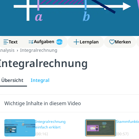
Aufgaben
Text
Lernplan
Merken
NEU
nalysis
Integralrechnung
Integralrechnung
Übersicht
Integral
Wichtige Inhalte in diesem Video
Integralrechnung
Stammfunkti
einfach erklärt
(00:16)
(00:57)