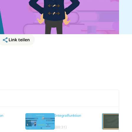
Link teilen
on
Integralfunktion
(00:31)