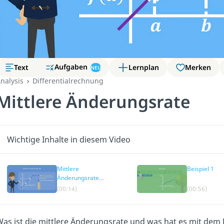
Aufgaben
Text
Lernplan
Merken
NEU
nalysis
Differentialrechnung
Mittlere Änderungsrate
Wichtige Inhalte in diesem Video
Mittlere
Beispiel 1
Änderungsrate
einfach erklärt
(00:14)
(00:56)
as ist die mittlere Änderungsrate und was hat es mit dem 