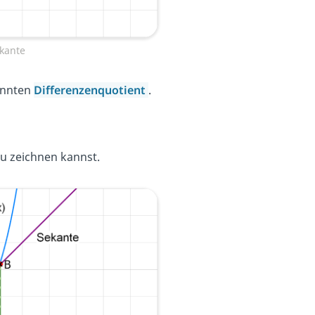
kante
annten
Differenzenquotient
.
du zeichnen kannst.