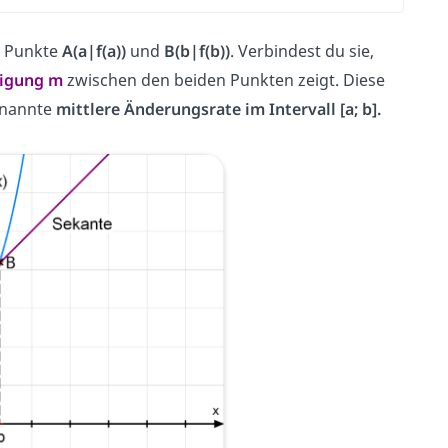
e Punkte
A(a|f(a))
und
B(b|f(b))
. Verbindest du sie,
eigung
m
zwischen den beiden Punkten zeigt. Diese
enannte
mittlere Änderungsrate im Intervall [a; b].