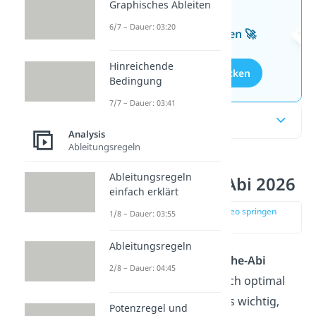
Graphisches Ableiten
Wissen mit unseren
6/7 – Dauer: 03:20
kostenlosen Aufgaben 🚀
Hinreichende
Aufgaben entdecken
Bedingung
7/7 – Dauer: 03:41
Inhaltsübersicht
Analysis
Ableitungsregeln
Ableitungsregeln
Fit fürs Mathe-Abi 2026
einfach erklärt
zur Stelle im Video springen
1/8 – Dauer: 03:55
(01:31)
Ableitungsregeln
Langsam rückt das
Mathe-Abi
2/8 – Dauer: 04:45
2026
näher. Du willst dich optimal
vorbereiten? Dann ist es wichtig,
Potenzregel und