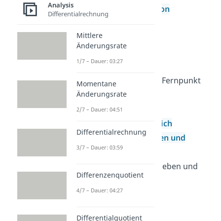
Analysis
Schnittwinkel von
Differentialrechnung
Funktionen
Mittlere
Tangenten
Änderungsrate
Tangente
1/7 – Dauer: 03:27
Normale
Tangente durch Fernpunkt
Momentane
Änderungsrate
Kurvendiskussion
Übersicht
2/7 – Dauer: 04:51
Definitionsbereich
Differentialrechnung
Graphen strecken und
3/7 – Dauer: 03:59
stauchen
Graphen verschieben und
Differenzenquotient
spiegeln
4/7 – Dauer: 04:27
Symmetrie
Monotonie
Differentialquotient