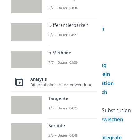
Extrempunkte
5/7 – Dauer: 03:36
Krümmung
Wendepunkte
Differenzierbarkeit
Umkehrfunktion
6/7 – Dauer: 04:27
Grenzwert
Integralrechnung
h Methode
Grundlagen der
7/7 – Dauer: 03:39
Integralrechnung
Integrationsregeln
Analysis
Partielle Integration
Differentialrechnung Anwendung
Integration durch
Tangente
Substitution
1/5 – Dauer: 04:23
Logarithmische Substitution
Flächeninhalte zwischen
Sekante
zwei Graphen
2/5 – Dauer: 04:48
Uneigentliche Integrale