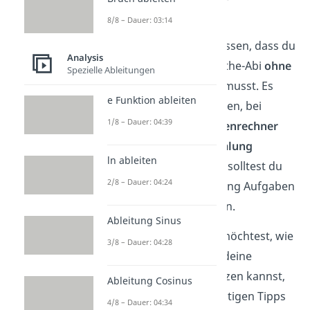
sein!
8/8 – Dauer: 03:14
Zudem ist wichtig zu wissen, dass du
Analysis
den ersten Teil vom Mathe-Abi
ohne
Spezielle Ableitungen
Hilfsmittel
bearbeiten musst. Es
e Funktion ableiten
wird also Aufgaben geben, bei
1/8 – Dauer: 04:39
denen du
keinen Taschenrechner
und
keine Formelsammlung
ln ableiten
benutzen darfst. Daher solltest du
2/8 – Dauer: 04:24
auch bei der Vorbereitung Aufgaben
ohne Hilfsmittel rechnen.
Ableitung Sinus
Tipp:
Wenn du wissen möchtest, wie
3/8 – Dauer: 04:28
du Studyflix gezielt für deine
Abiturvorbereitung nutzen kannst,
Ableitung Cosinus
findest du
hier
alle wichtigen Tipps
4/8 – Dauer: 04:34