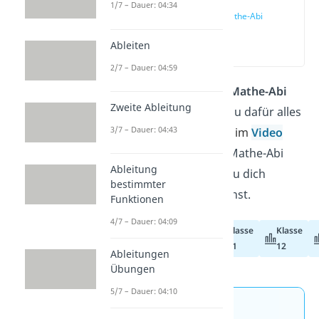
1/7 – Dauer: 04:34
Fit fürs Mathe-Abi
2026
Ableiten
(01:31)
2/7 – Dauer: 04:59
Du schreibst bald dein
Mathe-Abi
Zweite Ableitung
und willst wissen, was du dafür alles
3/7 – Dauer: 04:43
lernen musst? Hier
und im
Video
zeigen wir dir, wie das Mathe-Abi
Ableitung
aufgebaut ist und wie du dich
bestimmter
darauf vorbereiten kannst.
Funktionen
4/7 – Dauer: 04:09
Klasse
Klasse
Abiturvorbereitung
11
12
Ableitungen
Übungen
5/7 – Dauer: 04:10
Jetzt neu: Teste dein