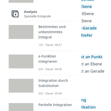
Abstand Punkt-Ebene
Analysis
Abstand Gerade-Ebene
Spezielle Integrale
Abstand Ebene-Ebene
Bestimmtes und
Abstand Gerade-Gerade
unbestimmtes
Abstand windschiefer
Integral
Geraden
1/8 – Dauer: 04:37
Konstruktion
e-Funktion
Spiegelung Punkt an Punkt
integrieren
Spiegelung Punkt an Ebene
2/8 – Dauer: 04:30
Spiegelung Punkt an Gerade
Schattenpunkte
Integration durch
Matrizenrechnung
Substitution
Grundlagen der
3/8 – Dauer: 03:44
Matrizenrechnung
Partielle Integration
Matrizenmultiplikation