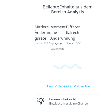
Beliebte Inhalte aus dem
Bereich
Analysis
Mittlere
Moment
Differen
Änderun
ane
tialrech
gsrate
Änderun
nung
Dauer: 03:27
gsrate
Dauer: 03:59
Dauer: 04:51
zur Videoseite: Mathe Abi
Lernen lohnt sich!
Entdecke hier deine Chancen.