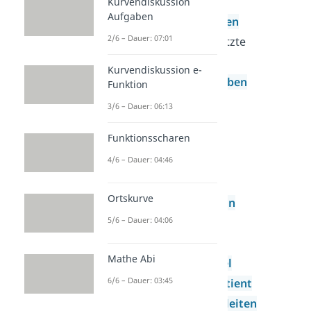
Funktionen
Kurvendiskussion
Aufgaben
Wurzelfunktionen
2/6 – Dauer: 07:01
Zusammengesetzte
Funktionen
Kurvendiskussion e-
Steckbriefaufgaben
Funktion
Stetigkeit
3/6 – Dauer: 06:13
Ableitung
Funktionsscharen
Ableitung
4/6 – Dauer: 04:46
Ableitung der
Potenzfunktion
Ortskurve
Ableitungsregeln
5/6 – Dauer: 04:06
Produktregel
Kettenregel
Mathe Abi
Quotientenregel
6/6 – Dauer: 03:45
Differenzenquotient
Graphisches Ableiten