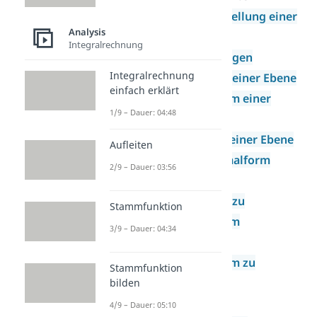
Parameterdarstellung einer
Analysis
Geraden
Integralrechnung
Ebenengleichungen
Integralrechnung
Parameterform einer Ebene
einfach erklärt
Koordinatenform einer
1/9 – Dauer: 04:48
Ebene
Normalenform einer Ebene
Aufleiten
Hessische Normalform
2/9 – Dauer: 03:56
Umwandlung
Parameterform zu
Stammfunktion
Koordinatenform
3/9 – Dauer: 04:34
Umwandlung
Koordinatenform zu
Stammfunktion
Parameterform
bilden
Zeichnen im
4/9 – Dauer: 05:10