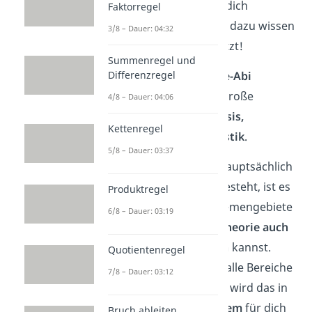
dass du weißt, was auf dich
Faktorregel
zukommt. Alles, was du dazu wissen
3/8 – Dauer: 04:32
musst, zeigen wir dir jetzt!
Summenregel und
Differenzregel
Die
Aufgaben im Mathe-Abi
kommen aus den drei große
4/8 – Dauer: 04:06
Themengebieten
Analysis,
Kettenregel
Geometrie und Stochastik
.
5/8 – Dauer: 03:37
Da die Abiturprüfung hauptsächlich
aus
Rechenaufgaben
besteht, ist es
Produktregel
wichtig, dass du die Themengebiete
6/8 – Dauer: 03:19
alle verstehst und die
Theorie auch
in der Praxis anwenden
kannst.
Quotientenregel
Wenn du dich aber auf alle Bereiche
7/8 – Dauer: 03:12
sorgfältig
vorbereitest, wird das in
der Prüfung
kein Problem
für dich
Bruch ableiten