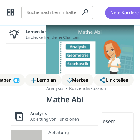
Suche
Neu: Karriere
Lernen lohnt sich!
Entdecke hier deine Chancen.
gaben
Lernplan
Merken
Link teilen
NEU
Analysis
Kurvendiskussion
Mathe Abi
Analysis
Ableitung von Funktionen
Wichtige Inhalte in diesem
Video
Ableitung