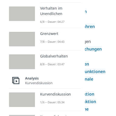
Gleichungen
Verhalten im
Polynomdivision
Unendlichen
Newtonsches
6/8 – Dauer: 04:27
Näherungsverfahren
Grenzwert
Gleichungen
Wurzelgleichungen
7/8 – Dauer: 04:43
Exponentialgleichungen
Globalverhalten
Funktionen
Potenzfunktionen
8/8 – Dauer: 03:47
Ganzrationale Funktionen
Analysis
Gebrochenrationale
Kurvendiskussion
Funktionen
Exponentialfunktion
Kurvendiskussion
Logarithmusfunktion
1/6 – Dauer: 05:34
Trigonometrische