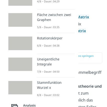
4/8 – Dauer: 04:29
Matrixpotenzen
Inverse Matrix
Fläche zwischen zwei
Transportierte Matrix
Graphen
Abbildungsmatrix
5/8 – Dauer: 03:35
Orthogonale Matrix
Rotationskörper
Stochastik
6/8 – Dauer: 04:38
zur Stelle im Video springen
Uneigentliche
(01:10)
Integrale
7/8 – Dauer: 04:50
Die
Stochastik
ist ein Sammelbegriff
für die Gebiete
Stammfunktion
der
Wahrscheinlichkeitstheorie und
Wurzel x
Statistik
. Du berechnest zum
8/8 – Dauer: 03:02
Beispiel, wie wahrscheinlich das
Analysis
Eintreten eines bestimmten Falles