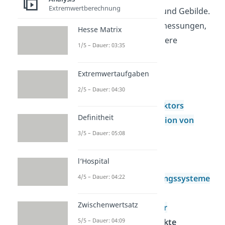
Extremwertberechnung
Gegenstände
, Formen und Gebilde.
Du berechnest ihre Abmessungen,
Hesse Matrix
Abstände und viele weitere
1/5 – Dauer: 03:35
Eigenschaften.
Extremwertaufgaben
Vektorrechnung
2/5 – Dauer: 04:30
Grundlagen
Betrag eines Vektors
Definitheit
Linearkombination von
Vektoren
3/5 – Dauer: 05:08
Skalarprodukt
l‘Hospital
Kreuzprodukt
Lineare Gleichungssysteme
4/5 – Dauer: 04:22
Strahlensatz
Zwischenwertsatz
Normalenvektor
Geometrische Objekte
5/5 – Dauer: 04:09