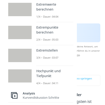
Extremwerte
berechnen
1/4 – Dauer: 04:04
Extrempunkte
berechnen
2/4 – Dauer: 05:03
Nach Beantwortung speichern wir deine Antwort, um
Extremstellen
Studyflix zu verbessern. Mehr dazu erfährst du in unserer
Datenschutzerklärung
.
3/4 – Dauer: 03:07
Analysis
Hochpunkt und
Tiefpunkt
zur Stelle im Video springen
(00:36)
4/4 – Dauer: 04:11
Analysis
Analysis
ist die
„Lehre der
Kurvendiskussion Schritte
Funktionen“
. Am wichtigsten ist