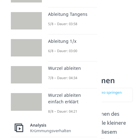
zusammengefasst!
Ableitung Tangens
5/8 – Dauer: 03:58
Ableitung 1/x
6/8 – Dauer: 03:00
Wurzel ableiten
7/8 – Dauer: 04:34
Mathe-Abi Themen
zur Stelle im Video springen
Wurzel ableiten
(00:14)
einfach erklärt
8/8 – Dauer: 04:21
Unter die drei Überthemen des
Mathe-Abiturs fallen viele kleinere
Analysis
Krümmungsverhalten
Mathe-Abi Themen
. In diesem