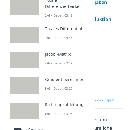
Totale
Extremwertaufgaben
Differenzierbarkeit
Ökonomie
2/6 – Dauer: 03:43
Vollständige Induktion
Totales Differential
3/6 – Dauer: 04:35
Jacobi-Matrix
4/6 – Dauer: 02:42
Gradient berechnen
Geometrie
5/6 – Dauer: 03:20
zur Stelle im Video springen
(00:54)
Richtungsableitung
6/6 – Dauer: 03:06
In der
Geometrie
geht es um
räumliche und nicht räumliche
Analysis