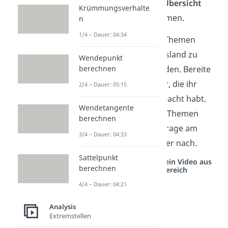
Absatz findest du eine
Übersicht
Krümmungsverhalte
über alle wichtigen Themen.
n
1/4 – Dauer: 04:34
Wichtig:
Die einzelnen Themen
können sich von Bundesland zu
Wendepunkt
Bundesland unterscheiden. Bereite
berechnen
dich auf die Themen vor, die ihr
2/4 – Dauer: 05:15
auch im Unterricht gemacht habt.
Wendetangente
Wenn du bei einem der Themen
berechnen
nicht sicher bist, dann frage am
3/4 – Dauer: 04:33
besten bei deinem Lehrer nach.
Sattelpunkt
Studyflix vernetzt: Hier ein Video aus
berechnen
einem anderen Bereich
4/4 – Dauer: 04:21
Analysis
Extremstellen