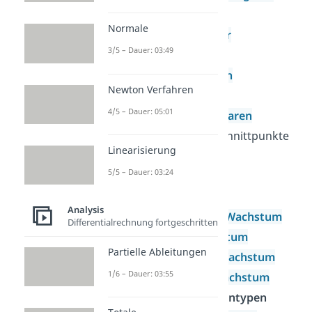
Mittelwert
Normale
Rotationskörper
3/5 – Dauer: 03:49
Bogenlänge
Integralfunktion
Newton Verfahren
Scharen
4/5 – Dauer: 05:01
Grundlagen Scharen
Gemeinsame Schnittpunkte
Linearisierung
Ortskurve
5/5 – Dauer: 03:24
Wachstum
Wachstum
Analysis
Exponentielles Wachstum
Differentialrechnung fortgeschritten
Lineares Wachstum
Partielle Ableitungen
Beschränktes Wachstum
1/6 – Dauer: 03:55
Logistisches Wachstum
Besondere Aufgabentypen