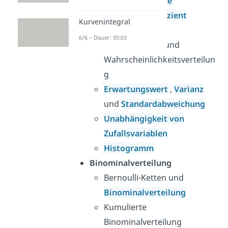
Baumdiagramme
Binominalkoeffizient
Kurvenintegral
Zufallsvariable
6/6 – Dauer: 05:03
Zufallsvariable
und
Wahrscheinlichkeitsverteilun
g
Erwartungswert
,
Varianz
und
Standardabweichung
Unabhängigkeit von
Zufallsvariablen
Histogramm
Binominalverteilung
Bernoulli-Ketten und
Binominalverteilung
Kumulierte
Binominalverteilung