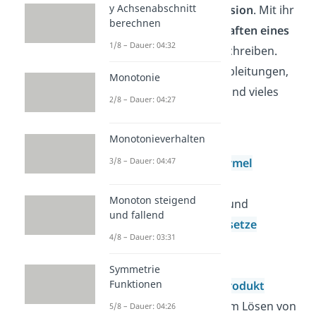
y Achsenabschnitt
dabei die
Kurvendiskussion
. Mit ihr
berechnen
kannst du die
Eigenschaften eines
1/8 – Dauer: 04:32
Funktionsgraphen
beschreiben.
Dafür verwendest du Ableitungen,
Monotonie
Grenzwerte, Integrale und vieles
2/8 – Dauer: 04:27
mehr.
Monotonieverhalten
Grundlagen
3/8 – Dauer: 04:47
Mitternachtsformel
pq-Formel
Monoton steigend
Potenzgesetze
und
und fallend
Logarithmusgesetze
4/8 – Dauer: 03:31
Wurzelgesetze
Nullstellen
Symmetrie
Funktionen
Satz vom Nullprodukt
Substitution
zum Lösen von
5/8 – Dauer: 04:26