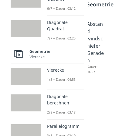
Bereich
Geometrie
6/7 – Dauer: 03:12
Diagonale
Abstan
Lotfußp
Abstan
Quadrat
d
unktver
d
Gerade
fahren
windsc
7/7 – Dauer: 02:25
Ebene
Dauer:
hiefer
05:21
Geometrie
Dauer:
Gerade
Vierecke
04:20
n
Dauer:
Vierecke
04:57
1/8 – Dauer: 04:53
Diagonale
berechnen
2/8 – Dauer: 03:18
Parallelogramm
3/8 – Dauer: 03:19