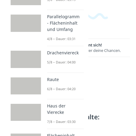
Parallelogramm
- Flächeninhalt
und Umfang
4/8 – Dauer: 03:31
Lernen lohnt sich!
Entdecke hier deine Chancen.
Drachenviereck
5/8 – Dauer: 04:00
Raute
6/8 – Dauer: 04:20
Haus der
Vierecke
Weitere Inhalte:
7/8 – Dauer: 03:30
Geometrie
Abstandsrechnung
Flächeninhalt