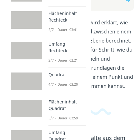
Ebene
Flächeninhalt
Rechteck
In diesem Video wird erklärt, wie
2/7 – Dauer: 03:41
man den Abstand zwischen einem
Punkt und einer Ebene berechnet.
Umfang
Du lernst Schritt für Schritt, wie du
Rechteck
mithilfe von Formeln und
3/7 – Dauer: 02:21
geometrischen Grundlagen die
Quadrat
Distanz zwischen einem Punkt und
4/7 – Dauer: 03:20
einer Ebene bestimmen kannst.
Flächeninhalt
Quadrat
5/7 – Dauer: 02:59
Umfang
Beliebte Inhalte aus dem
Quadrat