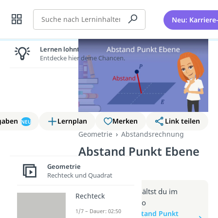
Suche
Neu: Karriere
Lernen lohnt sich!
Entdecke hier deine Chancen.
gaben
Lernplan
Merken
Link teilen
NEU
Geometrie
Abstandsrechnung
Abstand Punkt Ebene
(Video)
Geometrie
Rechteck und Quadrat
Weitere Infos erhältst du im
Rechteck
Beitrag zum Video
1/7 – Dauer: 02:50
zum Beitrag: Abstand Punkt