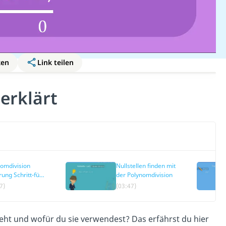
ken
Link teilen
erklärt
omdivision
Nullstellen finden mit
rung Schritt-für-
der Polynomdivision
tt
7)
(03:47)
 geht und wofür du sie verwendest? Das erfährst du hier