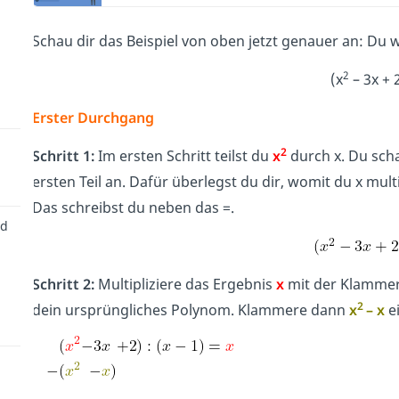
Schau dir das Beispiel von oben jetzt genauer an: Du wi
2
(x
– 3x + 2
Erster Durchgang
2
Schritt 1:
Im ersten Schritt teilst du
x
durch x. Du sch
ersten Teil an. Dafür überlegst du dir, womit du x mul
Das schreibst du neben das =.
nd
Schritt 2:
Multipliziere das Ergebnis
x
mit der Klammer 
2
dein ursprüngliches Polynom. Klammere dann
x
– x
e