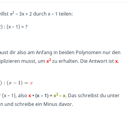
2
llst x
– 3x + 2 durch x – 1 teilen:
) : (x – 1) = ?
aust dir also am Anfang in beiden Polynomen nur den
2
tiplizieren musst, um
x
zu erhalten. Die Antwort ist
x
.
2
(x – 1), also
x
• (x – 1) =
x
– x
. Das schreibst du unter
in und sch
reibe ein Minus davor.