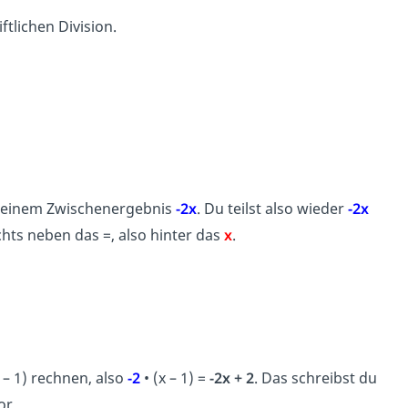
tlichen Division.
t deinem Zwischenergebnis
-2x
. Du teilst also wieder
-2x
chts neben das =, also hinter das
x
.
– 1) rechnen, also
-2
• (x – 1) =
-2x + 2
. Das schreibst du
or.