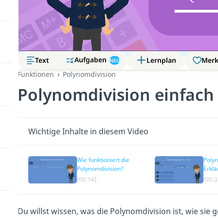
Aufgaben
Text
Lernplan
Mer
NEU
Funktionen
Polynomdivision
Polynomdivision einfach 
Wichtige Inhalte in diesem Video
Wie funktioniert die
Polyn
Polynomdivision?
Erklä
Schri
(00:14)
(00:3
Du willst wissen, was die Polynomdivision ist, wie sie