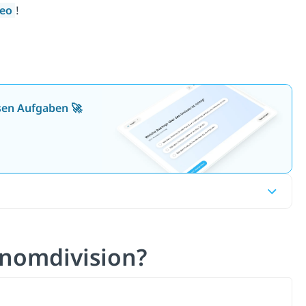
deo
!
osen Aufgaben 🚀
ynomdivision?