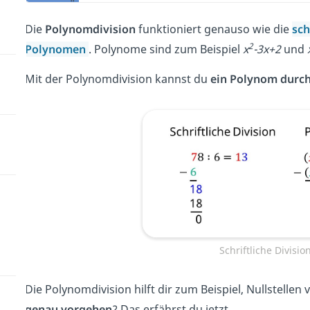
Die
Polynomdivision
funktioniert genauso wie die
sch
2
Polynomen
. Polynome sind zum Beispiel
x
-3x+2
und
Mit der Polynomdivision kannst du
ein Polynom durch
Schriftliche Divisi
Die Polynomdivision hilft dir zum Beispiel, Nullstell
genau vorgehen
? Das erfährst du jetzt.