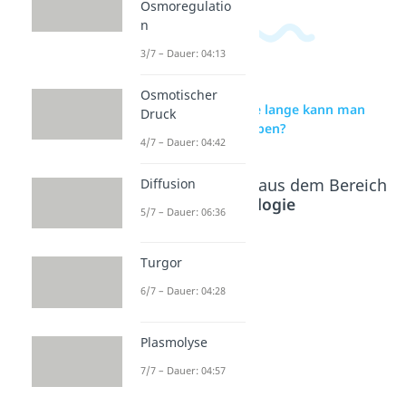
Osmoregulatio
n
3/7 – Dauer: 04:13
Osmotischer
zur Videoseite: Wie lange kann man
Druck
ohne Essen überleben?
4/7 – Dauer: 04:42
Beliebte Inhalte aus dem Bereich
Diffusion
Cytologie
5/7 – Dauer: 06:36
Wie
Sterbepr
Turgor
lange
ozess
6/7 – Dauer: 04:28
kann
Dauer: 05:31
man
Plasmolyse
ohne
Trinken
7/7 – Dauer: 04:57
überlebe