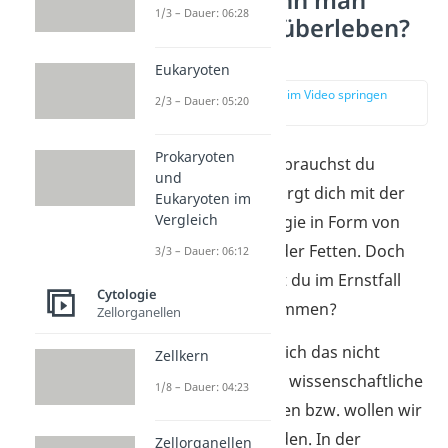
Wie lang kann man
1/3 – Dauer: 06:28
ohne Essen überleben?
— Überblick
Eukaryoten
zur Stelle im Video springen
2/3 – Dauer: 05:20
(00:13)
Prokaryoten
Um zu
überleben,
brauchst du
und
Nahrung. Sie versorgt dich mit der
Eukaryoten im
Vergleich
notwendigen Energie in Form von
Kohlenhydraten oder Fetten. Doch
3/3 – Dauer: 06:12
wie lange könntest du im Ernstfall
Cytologie
ohne Essen auskommen?
Zellorganellen
Ganz genau lässt sich das nicht
Zellkern
sagen, denn durch wissenschaftliche
1/8 – Dauer: 04:23
Experimente können bzw. wollen wir
es nicht herausfinden. In der
Zellorganellen