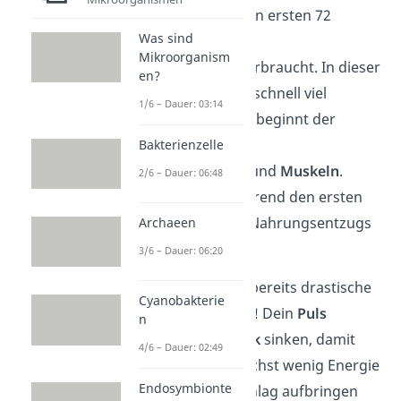
werden dann in den ersten 72
Was sind
Stunden deine
Mikroorganism
Zuckerreserven
verbraucht. In dieser
en?
Phase verlierst du schnell viel
1/6 – Dauer: 03:14
Gewicht. Hiernach beginnt der
Abbau
Bakterienzelle
von
Fettreserven
und
Muskeln
.
2/6 – Dauer: 06:48
Diese werden während den ersten
zwei Wochen des Nahrungsentzugs
Archaeen
verwendet.
3/6 – Dauer: 06:20
Jetzt machen sich bereits drastische
Cyanobakterie
Folgen bemerkbar! Dein
Puls
n
und dein
Blutdruck
sinken, damit
4/6 – Dauer: 02:49
dein Körper möglichst wenig Energie
Endosymbionte
für deinen Herzschlag aufbringen