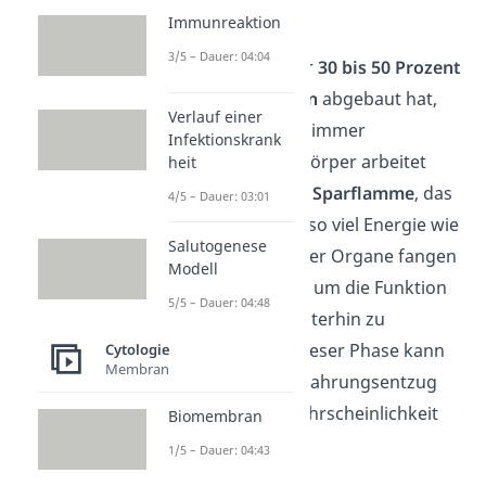
Folgen
.
Immunreaktion
3/5 – Dauer: 04:04
Sobald dein Körper
30 bis 50 Prozent
der
Eiweißreserven
abgebaut hat,
Verlauf einer
werden die Folgen immer
Infektionskrank
drastischer. Dein Körper arbeitet
heit
dann nur noch auf
Sparflamme
, das
4/5 – Dauer: 03:01
bedeutet, er spart so viel Energie wie
Salutogenese
möglich. Viele deiner Organe fangen
Modell
an zu
schrumpfen
, um die Funktion
5/5 – Dauer: 04:48
deines Gehirns weiterhin zu
ermöglichen. Ab dieser Phase kann
Cytologie
Membran
dich ein weiterer Nahrungsentzug
mit sehr hoher Wahrscheinlichkeit
Biomembran
das
Leben
kosten.
1/5 – Dauer: 04:43