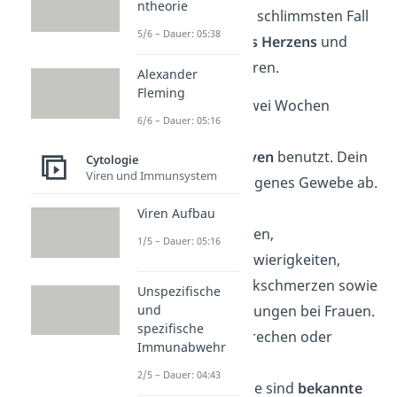
ntheorie
muss. Das kann im schlimmsten Fall
5/6 – Dauer: 05:38
zum
Aussetzen des Herzens
und
somit zum
Tod
führen.
Alexander
Fleming
Nach den ersten zwei Wochen
6/6 – Dauer: 05:16
werden
deine
Eiweißreserven
benutzt. Dein
Cytologie
Viren und Immunsystem
Körper baut sein eigenes Gewebe ab.
Mögliche Folgen
Viren Aufbau
sind Schlafstörungen,
1/5 – Dauer: 05:16
Konzentrationsschwierigkeiten,
Muskel- und Gelenkschmerzen sowie
Unspezifische
und
Menstruationsstörungen bei Frauen.
spezifische
Auch Übelkeit, Erbrechen oder
Immunabwehr
Entzündungen der
2/5 – Dauer: 04:43
Bauchspeicheldrüse sind
bekannte