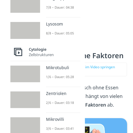
7/8 – Dauer: 04:38
Lysosom
8/8 – Dauer: 05:05
Cytologie
Einflussreiche Faktoren
Zellstrukturen
zur Stelle im Video springen
Mikrotubuli
(01:00)
1/6 – Dauer: 05:28
Wie lange ein Mensch ohne Essen
Zentriolen
auskommen kann, hängt von vielen
2/6 – Dauer: 03:18
unterschiedlichen Faktoren
ab.
Mikrovilli
3/6 – Dauer: 03:41