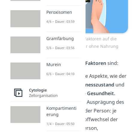
Peroxisomen
4/6 – Dauer: 03:59
Gramfärbung
Einflussreiche Faktoren auf die
Überlebensdauer ohne Nahrung
5/6 – Dauer: 03:56
Beispiele für diese
Faktoren
sind:
Murein
6/6 – Dauer: 04:10
Gesundheitliche Aspekte, wie der
körperliche Fitnesszustand
und
Cytologie
die
körperliche Gesundheit.
Zellorganisation
Die individuelle Ausprägung des
Kompartimenti
Stoffwechsels
der Person: je
erung
flexibler der Stoffwechsel der
1/4 – Dauer: 05:50
hungernden Person,