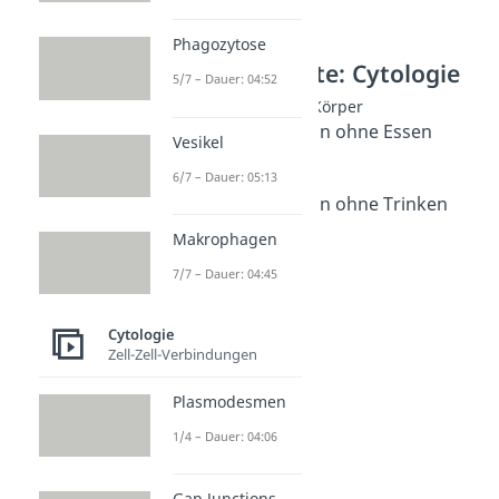
Phagozytose
Weitere Inhalte: Cytologie
5/7 – Dauer: 04:52
Wissenswertes zum Körper
Wie lange kann man ohne Essen
Vesikel
überleben?
6/7 – Dauer: 05:13
Dauer: 04:27
Wie lange kann man ohne Trinken
überleben?
Makrophagen
Dauer: 01:56
Sterbeprozess
7/7 – Dauer: 04:45
Dauer: 05:31
Cytologie
Zell-Zell-Verbindungen
Plasmodesmen
1/4 – Dauer: 04:06
Gap Junctions