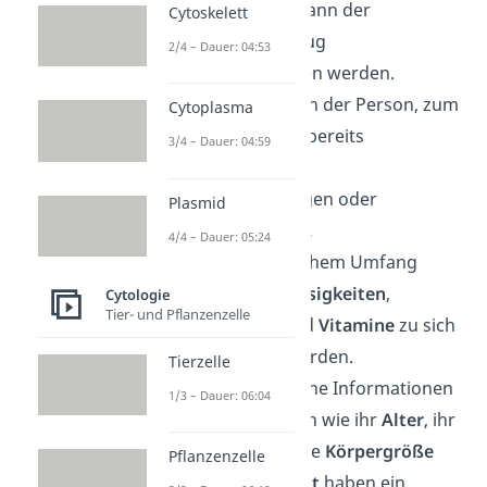
desto besser kann der
Cytoskelett
Nahrungsentzug
2/4 – Dauer: 04:53
durchgestanden werden.
Vorbelastungen der Person, zum
Cytoplasma
Beispiel durch bereits
3/4 – Dauer: 04:59
existierende
Vorerkrankungen
oder
Plasmid
Fehlbildungen.
4/4 – Dauer: 05:24
Ob und in welchem Umfang
Stoffe wie
Flüssigkeiten
,
Cytologie
Tier- und Pflanzenzelle
Mineralien
und
Vitamine
zu sich
genommen werden.
Tierzelle
Auch persönliche Informationen
1/3 – Dauer: 06:04
über die Person wie ihr
Alter
, ihr
Geschlecht
, ihre
Körpergröße
Pflanzenzelle
und ihr
Gewicht
haben ein