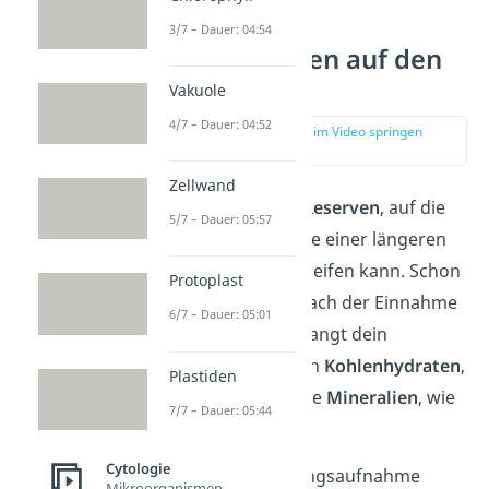
3/7 – Dauer: 04:54
Auswirkungen auf den
Körper
Vakuole
4/7 – Dauer: 04:52
zur Stelle im Video springen
(02:24)
Zellwand
Du verfügst über
Reserven
, auf die
5/7 – Dauer: 05:57
dein Körper im Falle einer längeren
Esspause zurückgreifen kann. Schon
Protoplast
wenige Stunden
nach
der Einnahme
6/7 – Dauer: 05:01
einer Mahlzeit verlangt dein
Körper wieder nach
Kohlenhydraten
,
Plastiden
Flüssigkeiten
sowie
Mineralien
, wie
7/7 – Dauer: 05:44
zum Beispiel Salz.
Cytologie
Ohne neue Nahrungsaufnahme
Mikroorganismen