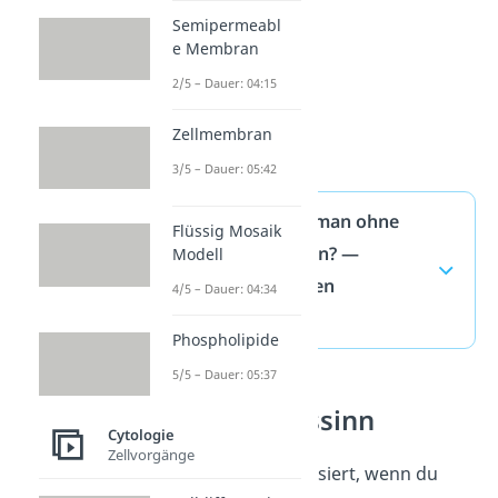
Semipermeabl
e Membran
2/5 – Dauer: 04:15
Zellmembran
3/5 – Dauer: 05:42
Wie lang kann man ohne
Flüssig Mosaik
Essen überleben? —
Modell
häufigste Fragen
4/5 – Dauer: 04:34
(ausklappen)
Phospholipide
5/5 – Dauer: 05:37
Geschmackssinn
Cytologie
Zellvorgänge
Was im Körper passiert, wenn du