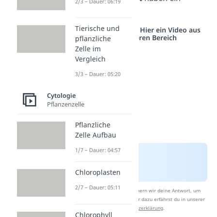
2/3 – Dauer: 06:19
Einfluss.
Tierische und
Studyflix vernetzt: Hier ein Video aus
einem anderen Bereich
pflanzliche
Zelle im
Vergleich
3/3 – Dauer: 05:20
Cytologie
Pflanzenzelle
Pflanzliche
Zelle Aufbau
1/7 – Dauer: 04:57
Chloroplasten
2/7 – Dauer: 05:11
Nach Beantwortung speichern wir deine Antwort, um
Studyflix zu verbessern. Mehr dazu erfährst du in unserer
Datenschutzerklärung
.
Chlorophyll