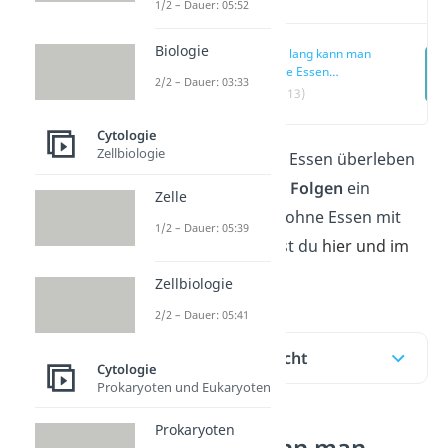
1/2 – Dauer: 05:52
Biologie
Wie lang kann man
ohne Essen
2/2 – Dauer: 03:33
überleben? —
(00:13)
Überblick
Cytologie
Zellbiologie
Wie
lange
du ohne Essen überleben
kannst und welche
Folgen
ein
Zelle
längerer Zeitraum ohne Essen mit
1/2 – Dauer: 05:39
sich bringt, erfährst du
hier und im
Video
!
Zellbiologie
2/2 – Dauer: 05:41
Inhaltsübersicht
Cytologie
Prokaryoten und Eukaryoten
Prokaryoten