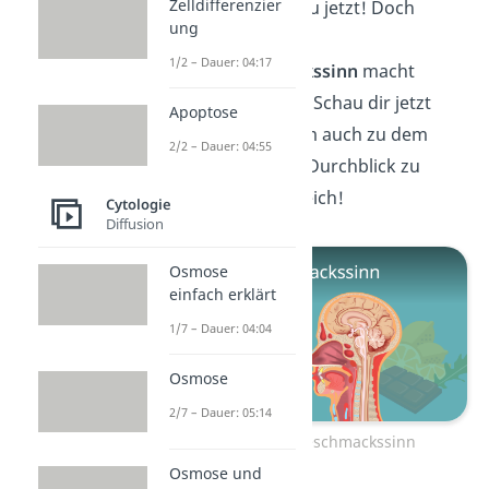
Zelldifferenzier
nichts isst, weißt du jetzt! Doch
ung
durch
1/2 – Dauer: 04:17
deinen
Geschmackssinn
macht
Essen sogar Spaß! Schau dir jetzt
Apoptose
unser
Video
an, um auch zu dem
2/2 – Dauer: 04:55
Thema den vollen Durchblick zu
bekommen. Bis gleich!
Cytologie
Diffusion
Osmose
einfach erklärt
1/7 – Dauer: 04:04
Osmose
2/7 – Dauer: 05:14
Zum Video: Geschmackssinn
Osmose und