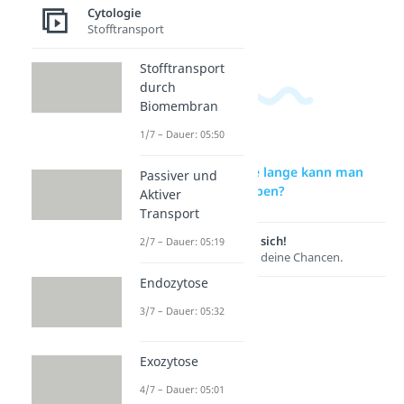
n?
Cytologie
Stofftransport
Dauer: 01:56
Stofftransport
durch
Biomembran
1/7 – Dauer: 05:50
zur Videoseite: Wie lange kann man
Passiver und
ohne Essen überleben?
Aktiver
Transport
Lernen lohnt sich!
2/7 – Dauer: 05:19
Entdecke hier deine Chancen.
Endozytose
3/7 – Dauer: 05:32
Exozytose
4/7 – Dauer: 05:01