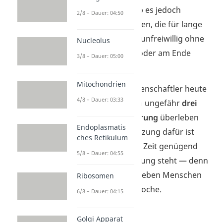
Vergangenheit gab es jedoch
2/8 – Dauer: 04:50
zahlreiche Menschen, die für lange
Zeit freiwillig oder unfreiwillig ohne
Nucleolus
Essen überlebten oder am Ende
3/8 – Dauer: 05:00
verhungerten.
Mitochondrien
Daraus leiten Wissenschaftler heute
4/8 – Dauer: 03:33
ab, dass Menschen ungefähr
drei
Monate ohne Nahrung
überleben
Endoplasmatis
können. Voraussetzung dafür ist
ches Retikulum
jedoch, dass in der Zeit genügend
5/8 – Dauer: 04:55
Wasser zur Verfügung steht — denn
ohne Wasser überleben Menschen
Ribosomen
weniger als eine Woche.
6/8 – Dauer: 04:15
Golgi Apparat