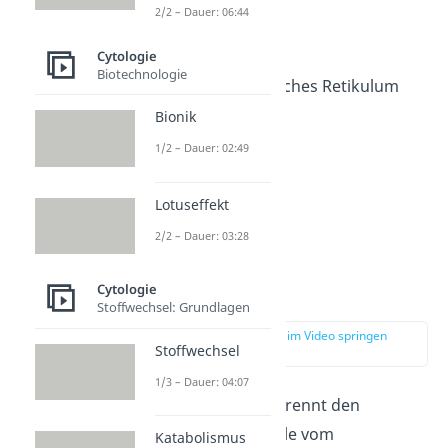
2/2 – Dauer: 06:44
Zellkern
Nucleolus
Cytologie
Biotechnologie
Endoplasmatisches Retikulum
Ribosomen
Bionik
Golgi-Apparat
1/2 – Dauer: 02:49
Mitochondrien
Vesikel
Lotuseffekt
Peroxisomen
2/2 – Dauer: 03:28
Cytologie
Zellmembran
Stoffwechsel: Grundlagen
zur Stelle im Video springen
Stoffwechsel
(02:48)
1/3 – Dauer: 04:07
Die
Zellmembran
trennt den
Innenraum der Zelle vom
Katabolismus