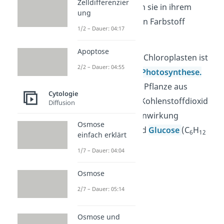
Zelldifferenzier
Außerdem besitzen sie in ihrem
ung
Inneren den grünen Farbstoff
1/2 – Dauer: 04:17
Chlorophyll.
Apoptose
Die Funktion eines Chloroplasten ist
2/2 – Dauer: 04:55
das Betreiben der
Photosynthese.
Durch sie kann die Pflanze aus
Cytologie
Wasser (H
0) und Kohlenstoffdioxid
Diffusion
2
(CO
) unter Lichteinwirkung
2
Osmose
Sauerstoff (O
) und
Glucose
(C
H
2
6
12
einfach erklärt
O
) herstellen.
6
1/7 – Dauer: 04:04
Osmose
2/7 – Dauer: 05:14
Osmose und