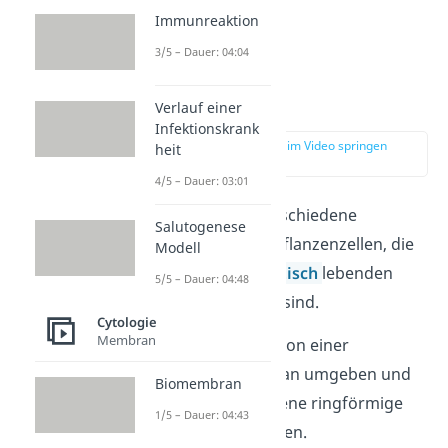
Immunreaktion
3/5 – Dauer: 04:04
Plastiden
Verlauf einer
Infektionskrank
zur Stelle im Video springen
heit
(01:52)
4/5 – Dauer: 03:01
Plastiden
sind verschiedene
Salutogenese
Zellorganellen in Pflanzenzellen, die
Modell
aus
endosymbiontisch
lebenden
5/5 – Dauer: 04:48
Zellen entstanden sind.
Cytologie
Membran
Sie sind meistens von einer
doppelten Membran umgeben und
Biomembran
enthalten eine eigene ringförmige
1/5 – Dauer: 04:43
DNA
und Ribosomen.