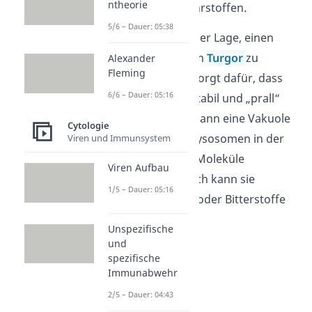
ntheorie
darin gelösten Nährstoffen.
5/6 – Dauer: 05:38
Die Vakuole ist in der Lage, einen
Zellinnendruck, den
Turgor
zu
Alexander
Fleming
erzeugen. Dieser sorgt dafür, dass
6/6 – Dauer: 05:16
die Pflanzenzelle stabil und „prall“
bleibt. Außerdem kann eine Vakuole
Cytologie
— analog zu den Lysosomen in der
Viren und Immunsystem
tierischen Zelle — Moleküle
Viren Aufbau
verdauen. Zusätzlich kann sie
1/5 – Dauer: 05:16
Proteine und Gift- oder Bitterstoffe
lagern.
Unspezifische
und
spezifische
Immunabwehr
2/5 – Dauer: 04:43