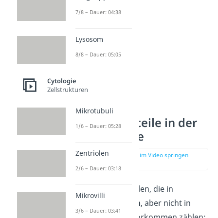
7/8 – Dauer: 04:38
Lysosom
8/8 – Dauer: 05:05
Cytologie
Zellstrukturen
Spezifische
Mikrotubuli
Zellbestandteile in der
1/6 – Dauer: 05:28
Pflanzenzelle
Zentriolen
zur Stelle im Video springen
(00:19)
2/6 – Dauer: 03:18
Zu den Zellorganellen, die in
Mikrovilli
pflanzlichen Zellen
, aber nicht in
3/6 – Dauer: 03:41
tierischen Zellen vorkommen zählen: