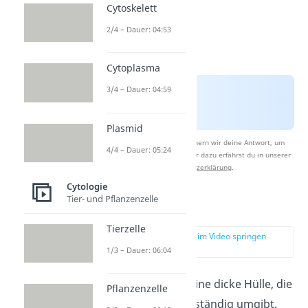
Cytoskelett
2/4 – Dauer: 04:53
Cytoplasma
3/4 – Dauer: 04:59
Plasmid
Nach Beantwortung speichern wir deine Antwort, um
4/4 – Dauer: 05:24
Studyflix zu verbessern. Mehr dazu erfährst du in unserer
Datenschutzerklärung
.
Cytologie
Tier- und Pflanzenzelle
Zellwand
Tierzelle
zur Stelle im Video springen
(00:30)
1/3 – Dauer: 06:04
Eine
Zellwand
ist eine dicke Hülle, die
Pflanzenzelle
Pflanzenzellen vollständig umgibt.