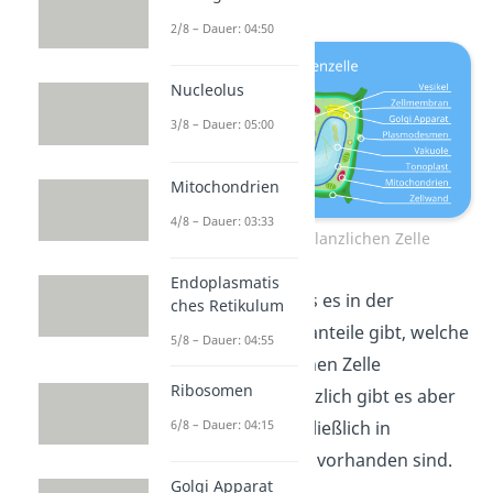
2/8 – Dauer: 04:50
Nucleolus
3/8 – Dauer: 05:00
Mitochondrien
4/8 – Dauer: 03:33
Aufbau einer pflanzlichen Zelle
Endoplasmatis
Besonders ist, dass es in der
ches Retikulum
Pflanzenzelle Bestanteile gibt, welche
5/8 – Dauer: 04:55
auch in der tierischen Zelle
Ribosomen
vorkommen. Zusätzlich gibt es aber
6/8 – Dauer: 04:15
welche, die ausschließlich in
pflanzlichen Zellen vorhanden sind.
Golgi Apparat