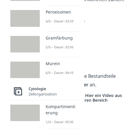
Zellwand
Peroxisomen
Plasmodesmen
4/6 – Dauer: 03:59
Vakuole
Plastiden
Gramfärbung
Chloroplasten
5/6 – Dauer: 03:56
Chlorophyll
Protoplast
Murein
6/6 – Dauer: 04:10
Schauen wir uns die Bestandteile
nocheinmal
genauer
an.
Cytologie
Zellorganisation
Studyflix vernetzt: Hier ein Video aus
einem anderen Bereich
Kompartimenti
erung
1/4 – Dauer: 05:50