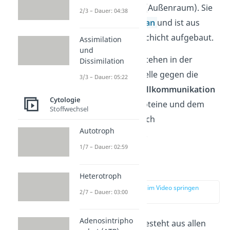
Extrazellulärraum (Außenraum). Sie
2/3 – Dauer: 04:38
ist eine
Biomembran
und ist aus
einer Lipiddoppelschicht aufgebaut.
Assimilation
und
Ihre Aufgaben bestehen in der
Dissimilation
Abgrenzung
der Zelle gegen die
3/3 – Dauer: 05:22
Umgebung, der
Zellkommunikation
Cytologie
durch Rezeptorproteine und dem
Stoffwechsel
Stofftransport durch
Autotroph
Membranproteine.
1/7 – Dauer: 02:59
Cytoplasma
Heterotroph
zur Stelle im Video springen
2/7 – Dauer: 03:00
(03:00)
Adenosintripho
Das
Cytoplasma
besteht aus allen