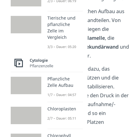
2/3 – Dauer: 06:19
Sie hat einen typischen Aufbau aus
Tierische und
vier wichtigen Bestandteilen. Von
pflanzliche
außen nach innen liegen die
Zelle im
Vergleich
sogenannte
Mittellamelle
, die
Primärwand
, die
Sekundärwand
und
3/3 – Dauer: 05:20
die
Tertiärwand
vor.
Cytologie
Pflanzenzelle
Die Zellwand dient dazu, das
Cytoplasma zu schützen und die
Pflanzliche
Zelle Aufbau
Form der Zelle zu stabilisieren.
Außerdem kann sie den Druck in der
1/7 – Dauer: 04:57
Zelle durch Wasseraufnahme/-
Chloroplasten
abgabe steuern und so ein
2/7 – Dauer: 05:11
Austrocknen oder Platzen
verhindern.
Chlorophyll