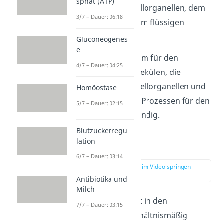
sphat (ATP)
darin liegenden Zellorganellen, dem
3/7 – Dauer: 06:18
Cytoskelett und dem flüssigen
Cytosol.
Gluconeogenes
e
Es ist unter anderem für den
4/7 – Dauer: 04:25
Transport
von Molekülen, die
Auftrennung der Zellorganellen und
Homöostase
die Steuerung von Prozessen für den
5/7 – Dauer: 02:15
Stoffwechsel zuständig.
Blutzuckerregu
lation
Cytoskelett
6/7 – Dauer: 03:14
zur Stelle im Video springen
(03:19)
Antibiotika und
Milch
Das
Cytoskelett
ist in den
7/7 – Dauer: 03:15
Pflanzenzellen verhältnismäßig