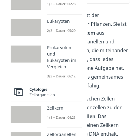
1/3 – Dauer: 06:28
Die
Pflanzenzelle
ist der
Eukaryoten
Grundbaustein aller Pflanzen. Sie ist
2/3 – Dauer: 05:20
ein komplexes
System
aus
verschiedenen Organellen und
Prokaryoten
chemischen Stoffen, die miteinander
und
arbeiten. Das heißt, dass jedes
Eukaryoten im
Vergleich
Organell seine eigene Aufgabe hat.
Sie sind aber nur als gemeinsames
3/3 – Dauer: 06:12
System überlebensfähig.
Cytologie
Zellorganellen
Genau wie die tierischen Zellen
gehören die Pflanzenzellen zu den
Zellkern
eukaryotischen
Zellen
. Das
1/8 – Dauer: 04:23
bedeutet, dass sie einen Zellkern
besitzt, welcher die DNA enthält.
Zellorganellen