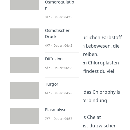
Osmoregulatio
n
3/7 – Dauer: 04:13
Chlorophyll
Osmotischer
Druck
Du findest den natürlichen Farbstoff
Chlorophyll
in allen Lebewesen, die
4/7 – Dauer: 04:42
Photosynthese betreiben.
Diffusion
Insbesondere in den Chloroplasten
5/7 – Dauer: 06:36
der Pflanzenzellen findest du viel
davon.
Turgor
Die Grundstruktur des Chlorophylls
6/7 – Dauer: 04:28
ist eine komplexe Verbindung
namens Chelat.
Plasmolyse
Je nachdem, wie das Chelat
7/7 – Dauer: 04:57
aufgebaut ist, kannst du zwischen