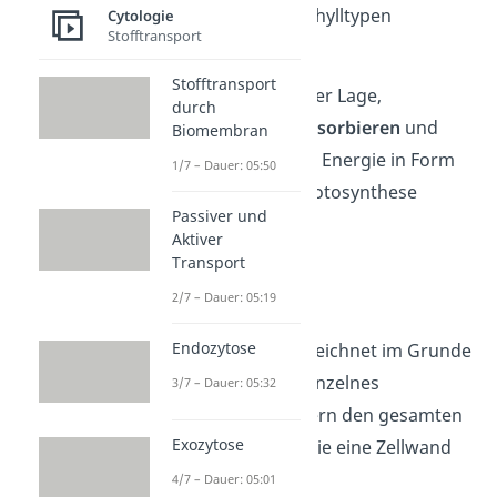
mehreren Chlorophylltypen
Cytologie
Stofftransport
unterscheiden.
Stofftransport
Chlorophyll ist in der Lage,
durch
Lichtenergie
zu
absorbieren
und
Biomembran
diese in chemische Energie in Form
1/7 – Dauer: 05:50
von
ATP
für die Photosynthese
Passiver und
umzuwandeln.
Aktiver
Transport
Protoplast
2/7 – Dauer: 05:19
Endozytose
Ein
Protoplast
bezeichnet im Grunde
genommen kein einzelnes
3/7 – Dauer: 05:32
Zellorganell, sondern den gesamten
Exozytose
Inhalt von Zellen, die eine Zellwand
besitzen.
4/7 – Dauer: 05:01