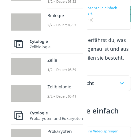
1/2 – Dauer: 05:52
Pflanzenzelle einfach
erklärt
Biologie
(00:10)
2/2 – Dauer: 03:33
Hier und im
Video
erfährst du, was
Cytologie
Zellbiologie
eine
Pflanzenzelle
genau ist und aus
welchen Bestandteilen sie besteht.
Zelle
1/2 – Dauer: 05:39
Inhaltsübersicht
Zellbiologie
2/2 – Dauer: 05:41
Pflanzenzelle einfach
Cytologie
erklärt
Prokaryoten und Eukaryoten
zur Stelle im Video springen
Prokaryoten
(00:10)