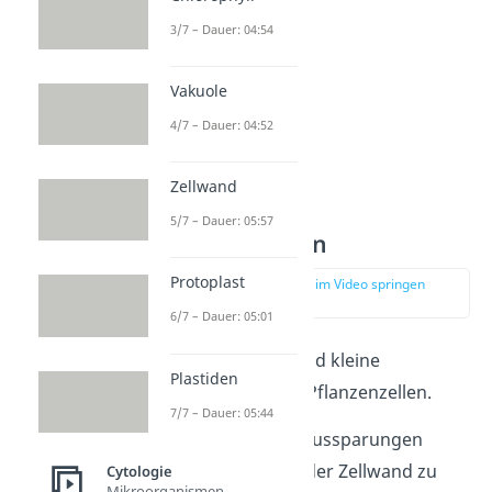
3/7 – Dauer: 04:54
Vakuole
4/7 – Dauer: 04:52
Zellwand
5/7 – Dauer: 05:57
Plasmodesmen
Protoplast
zur Stelle im Video springen
(01:02)
6/7 – Dauer: 05:01
Plasmodesmen
sind kleine
Plastiden
Plasmastränge in Pflanzenzellen.
7/7 – Dauer: 05:44
Sie führen durch Aussparungen
namens Tüpfel in der Zellwand zu
Cytologie
Mikroorganismen