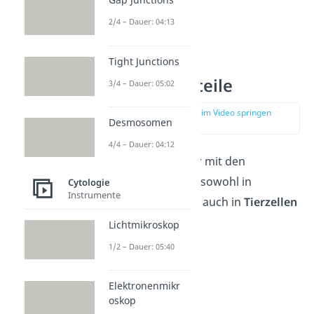
2/4 – Dauer: 04:13
Allgemeine
Tight Junctions
Zellbestandteile
3/4 – Dauer: 05:02
zur Stelle im Video springen
Desmosomen
(02:40)
4/4 – Dauer: 04:12
Jetzt geht es weiter mit den
Zellorganellen, die sowohl in
Cytologie
Instrumente
Pflanzenzellen
, als auch in
Tierzellen
vorkommen:
Lichtmikroskop
1/2 – Dauer: 05:40
Zellmembran
Cytoplasma
Elektronenmikr
Cytoskelett
oskop
Mikrotubuli