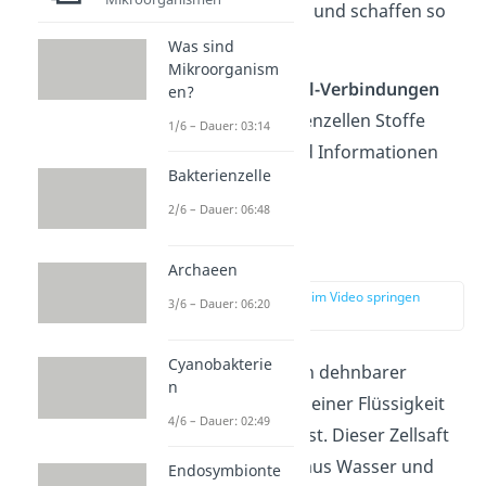
einer Nachbarzelle und schaffen so
eine Verbindung.
Was sind
Mikroorganism
Über diese
Zell-Zell-Verbindungen
en?
können die Pflanzenzellen Stoffe
1/6 – Dauer: 03:14
transportieren und Informationen
Bakterienzelle
austauschen.
2/6 – Dauer: 06:48
Vakuole
Archaeen
zur Stelle im Video springen
3/6 – Dauer: 06:20
(01:20)
Cyanobakterie
Eine
Vakuole
ist ein dehnbarer
n
Hohlraum, der mit einer Flüssigkeit
4/6 – Dauer: 02:49
(= Zellsaft) gefüllt ist. Dieser Zellsaft
besteht vor allem aus Wasser und
Endosymbionte