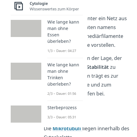
Cytologie
schwach.
Wissenswertes zum Körper
Du kannst dir darunter ein Netz aus
Wie lange kann
den Proteinfilamenten namens
man ohne
Essen
Mikrotubuli, Intermediärfilamente
überleben?
und Mikrofilamente vorstellen.
1/3 – Dauer: 04:27
Ein Cytoskelett ist in der Lage, der
Wie lange kann
Zelle eine gewisse
Stabilität
zu
man ohne
verleihen. Weiterhin trägt es zur
Trinken
überleben?
Bewegung der Zelle und zum
Transport von Stoffen bei.
2/3 – Dauer: 01:56
Sterbeprozess
Mikrotubuli
3/3 – Dauer: 05:31
Die
Mikrotubuli
liegen innerhalb des