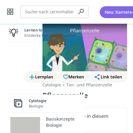
Suche
Neu: Karriere
Lernen lohnt sich!
Entdecke hier deine Chancen.
Lernplan
Merken
Link teilen
Cytologie
Tier- und Pflanzenzelle
Pflanzenzelle
Cytologie
Biologie
Wichtige Inhalte in diesem
Basiskonzepte
Video
Biologie