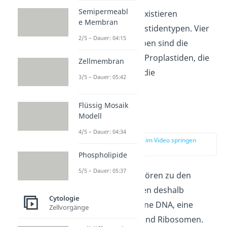
Semipermeabl
In Pflanzenzellen existieren
e Membran
verschiedenste Plastidentypen. Vier
2/5 – Dauer: 04:15
wichtige dieser Typen sind die
Chloroplasten, die Proplastiden, die
Zellmembran
Leukoplasten und die
3/5 – Dauer: 05:42
Chromoplasten.
Flüssig Mosaik
Modell
Chloroplasten
4/5 – Dauer: 04:34
zur Stelle im Video springen
(02:20)
Phospholipide
5/5 – Dauer: 05:37
Chloroplasten
gehören zu den
Plastiden und haben deshalb
Cytologie
ebenfalls eine eigene DNA, eine
Zellvorgänge
Doppelmembran und Ribosomen.