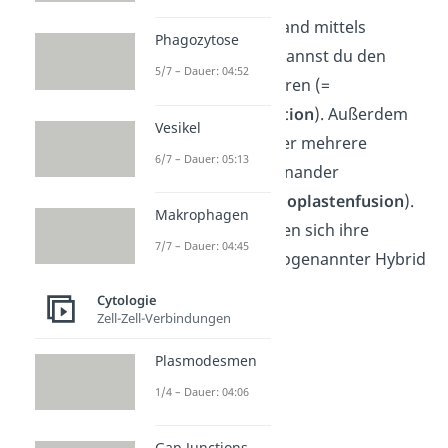
Wenn du die Zellwand mittels
Phagozytose
Enzymen auflöst, kannst du den
5/7 – Dauer: 04:52
Protoplasten isolieren (=
Protoplastenisolation
). Außerdem
Vesikel
kannst du zwei oder mehrere
6/7 – Dauer: 05:13
Protoplasten miteinander
fusionieren (=
Protoplastenfusion
).
Makrophagen
Dadurch vermischen sich ihre
7/7 – Dauer: 04:45
Genome
und ein sogenannter Hybrid
entsteht.
Cytologie
Zell-Zell-Verbindungen
Plasmodesmen
1/4 – Dauer: 04:06
Gap Junctions