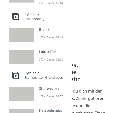
2/2 – Dauer: 06:44
Cytologie
Biotechnologie
Bionik
1/2 – Dauer: 02:49
Lotuseffekt
2/2 – Dauer: 03:28
Spezifische vs.
Unspezifische
Cytologie
Immunabwehr
Stoffwechsel: Grundlagen
Stoffwechsel
Super, jetzt kennst du dich mit der
1/3 – Dauer: 04:07
Immunreaktion aus. Zu ihr gehören
auch die
spezifische
und die
Katabolismus