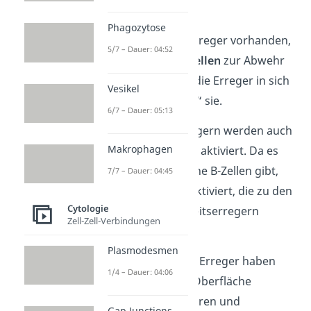
ein.
Phagozytose
Sind nur wenige Erreger vorhanden,
5/7 – Dauer: 04:52
reichen die
Fresszellen
zur Abwehr
aus. Sie schließen die Erreger in sich
Vesikel
ein und „verdauen“ sie.
6/7 – Dauer: 05:13
Bei mehreren Erregern werden auch
Makrophagen
die
B-Lymphzellen
aktiviert. Da es
jedoch verschiedene B-Zellen gibt,
7/7 – Dauer: 04:45
werden
nur jene
aktiviert, die zu den
Cytologie
jeweiligen Krankheitserregern
Zell-Zell-Verbindungen
passen
.
Plasmodesmen
Die verschiedenen Erreger haben
1/4 – Dauer: 04:06
nämlich auf ihrer Oberfläche
besondere Strukturen und
Gap Junctions