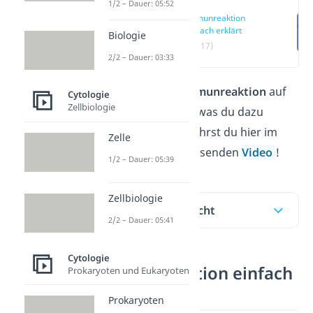
1/2 – Dauer: 05:52
Immunreaktion
einfach erklärt
Biologie
(00:17)
2/2 – Dauer: 03:33
Was es mit der
Immunreaktion
auf
Cytologie
Zellbiologie
sich hat und alles, was du dazu
wissen musst, erfährst du hier im
Zelle
Beitrag und im passenden
Video
!
1/2 – Dauer: 05:39
Zellbiologie
Inhaltsübersicht
2/2 – Dauer: 05:41
Cytologie
Immunreaktion einfach
Prokaryoten und Eukaryoten
erklärt
Prokaryoten