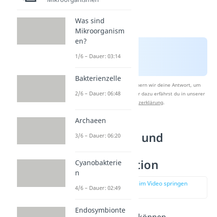
Was sind
Mikroorganism
en?
1/6 – Dauer: 03:14
Bakterienzelle
Nach Beantwortung speichern wir deine Antwort, um
2/6 – Dauer: 06:48
Studyflix zu verbessern. Mehr dazu erfährst du in unserer
Datenschutzerklärung
.
Archaeen
Angeborene und
3/6 – Dauer: 06:20
adaptive
Immunreaktion
Cyanobakterie
n
zur Stelle im Video springen
4/6 – Dauer: 02:49
(00:44)
Endosymbionte
Immunreaktionen können