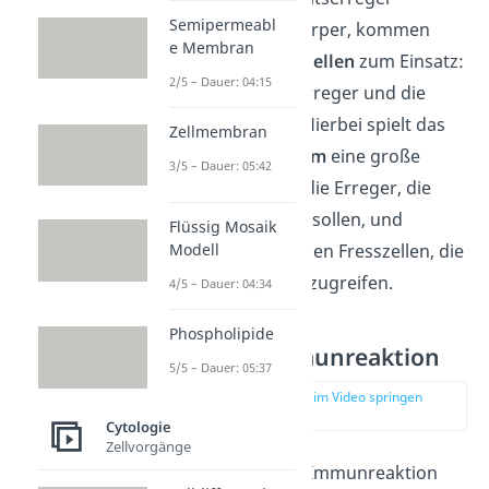
Semipermeabl
dennoch in den Körper, kommen
e Membran
sogenannte
Fresszellen
zum Einsatz:
2/5 – Dauer: 04:15
sie „fressen“ die Erreger und die
infizierten Zellen. Hierbei spielt das
Zellmembran
Komplementsystem
eine große
3/5 – Dauer: 05:42
Rolle. Es markiert die Erreger, die
vernichtet werden sollen, und
Flüssig Mosaik
ermöglicht somit den Fresszellen, die
Modell
richtigen Zellen anzugreifen.
4/5 – Dauer: 04:34
Phospholipide
Adaptive Immunreaktion
5/5 – Dauer: 05:37
zur Stelle im Video springen
(01:45)
Cytologie
Zellvorgänge
Bei der
adaptiven
Immunreaktion