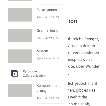
Peroxisomen
4/6 – Dauer: 03:59
Immunreaktion
Hintergrund
Gramfärbung
5/6 – Dauer: 03:56
Täglich gelangen zahlreiche
Erreger
,
wie Bakterien und Viren, in deinen
Murein
Körper. Das kann auf verschiedenen
6/6 – Dauer: 04:10
Wegen passieren, beispielsweise
über die Schleimhäute, über Wunden
Cytologie
oder über die Haut.
Zellorganisation
Damit die Erreger dich jedoch nicht
Kompartimenti
ständig krank machen, gibt es das
erung
Immunsystem
. Das wehrt die
1/4 – Dauer: 05:50
Eindringlinge nämlich meist ab,