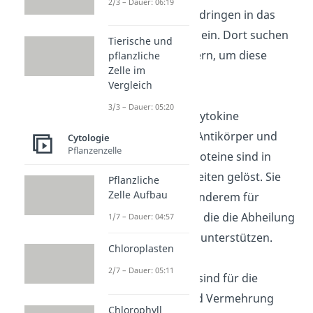
2/3 – Dauer: 06:19
Blutstrom und dringen in das
Körpergewebe ein. Dort suchen
Tierische und
sie nach Erregern, um diese
pflanzliche
Zelle im
anzugreifen.
Vergleich
3/3 – Dauer: 05:20
Moleküle
wie Zytokine
(Botenstoffe), Antikörper und
Cytologie
Pflanzenzelle
Komplementproteine sind in
Körperflüssigkeiten gelöst. Sie
Pflanzliche
Zelle Aufbau
sorgen unter anderem für
Entzündungen, die die Abheilung
1/7 – Dauer: 04:57
einer Infektion unterstützen.
Chloroplasten
2/7 – Dauer: 05:11
Lymphorgane
sind für die
Produktion und Vermehrung
Chlorophyll