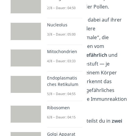
Bakterien, Viren oder Pollen.
2/8 – Dauer: 04:50
Die Erreger tragen dabei auf ihrer
Nucleolus
Oberfläche besondere
3/8 – Dauer: 05:00
„Erkennungsmerkmale“, die
Antigene
. Sie werden vom
Mitochondrien
Immunsystem in
gefährlich
und
4/8 – Dauer: 03:33
ungefährlich
eingestuft — je
nachdem, ob sie deinem Körper
Endoplasmatis
schaden können. Erkennt das
ches Retikulum
Immunsystem ein gefährliches
5/8 – Dauer: 04:55
Antigen, löst es eine Immunreaktion
aus.
Ribosomen
6/8 – Dauer: 04:15
Immunreaktionen teilst du in
zwei
Arten
ein:
Golgi Apparat