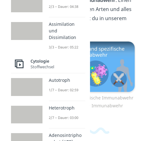
unspezifische Immunabwehr
. Einen
2/3 – Dauer: 04:38
Vergleich der beiden Arten und alles
Weitere bekommst du in unserem
Assimilation
Video
dazu!
und
Dissimilation
3/3 – Dauer: 05:22
Cytologie
Stoffwechsel
Autotroph
1/7 – Dauer: 02:59
Zum Video: Unspezifische Immunabwehr
und spezifische Immunabwehr
Heterotroph
2/7 – Dauer: 03:00
Adenosintripho