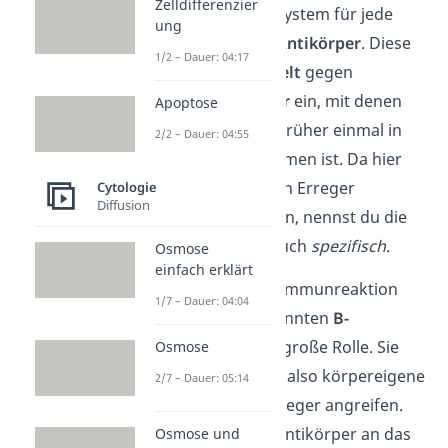
Zelldifferenzier
bildet das Immunsystem für jede
ung
Krankheit eigene
Antikörper
. Diese
1/2 – Dauer: 04:17
setzt es dann
gezielt
gegen
bestimmte Erreger
ein, mit denen
Apoptose
der Körper schon früher einmal in
2/2 – Dauer: 04:55
Berührung gekommen ist. Da hier
nur diese speziellen Erreger
Cytologie
Diffusion
angegriffen werden, nennst du die
Abwehrreaktion auch
spezifisch
.
Osmose
einfach erklärt
Bei der adaptiven Immunreaktion
1/7 – Dauer: 04:04
spielen die sogenannten
B-
Lymphzellen
eine große Rolle. Sie
Osmose
bilden
Antikörper
, also körpereigene
2/7 – Dauer: 05:14
Eiweiße, die die Erreger angreifen.
Dazu werden die Antikörper an das
Osmose und