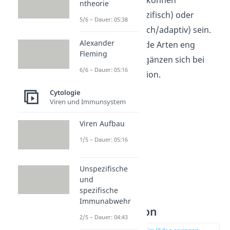
ntheorie
angeboren
(unspezifisch) oder
5/6 – Dauer: 05:38
erworben
(spezifisch/adaptiv) sein.
Alexander
Dabei arbeiten beide Arten eng
Fleming
zusammen und ergänzen sich bei
6/6 – Dauer: 05:16
jeder Abwehrreaktion.
Cytologie
Viren und Immunsystem
Viren Aufbau
1/5 – Dauer: 05:16
Unspezifische
und
spezifische
Angeborene
Immunabwehr
Immunreaktion
2/5 – Dauer: 04:43