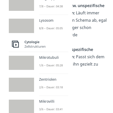
Angeborene bzw. unspezifische
7/8 – Dauer: 04:38
Immunreaktion:
Läuft immer
nach demselben Schema ab, egal
Lysosom
wie oft ein Erreger schon
8/8 – Dauer: 05:05
abgewehrt wurde
Cytologie
Zellstrukturen
Adaptive bzw. spezifische
Immunreaktion:
P
asst sich dem
Mikrotubuli
Erreger an, um ihn gezielt zu
1/6 – Dauer: 05:28
bekämpfen
Zentriolen
2/6 – Dauer: 03:18
Mikrovilli
3/6 – Dauer: 03:41