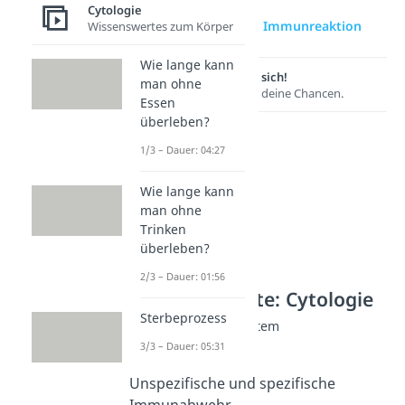
Cytologie
zur Videoseite: Immunreaktion
Wissenswertes zum Körper
Wie lange kann
Lernen lohnt sich!
man ohne
Entdecke hier deine Chancen.
Essen
überleben?
1/3 – Dauer: 04:27
Wie lange kann
man ohne
Trinken
überleben?
2/3 – Dauer: 01:56
Weitere Inhalte: Cytologie
Sterbeprozess
Viren und Immunsystem
Viren Aufbau
3/3 – Dauer: 05:31
Dauer: 05:16
Unspezifische und spezifische