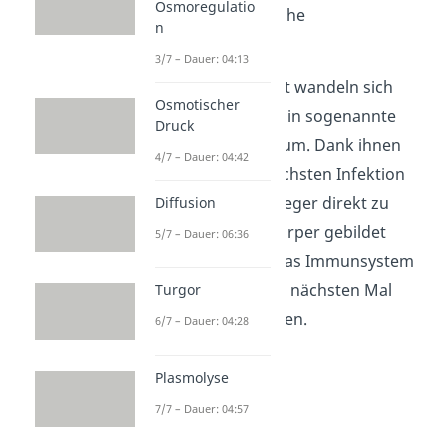
Osmoregulatio
Blut
und die Lymphe
n
weitergegeben.
3/7 – Dauer: 04:13
Nach der Krankheit wandeln sich
Osmotischer
einige der B-Zellen in sogenannte
Druck
Gedächtniszellen
um. Dank ihnen
4/7 – Dauer: 04:42
können bei der nächsten Infektion
mit demselben Erreger direkt zu
Diffusion
Beginn viele Antikörper gebildet
5/7 – Dauer: 06:36
werden.
So kann das Immunsystem
die Krankheit beim nächsten Mal
Turgor
schneller bekämpfen.
6/7 – Dauer: 04:28
Plasmolyse
7/7 – Dauer: 04:57