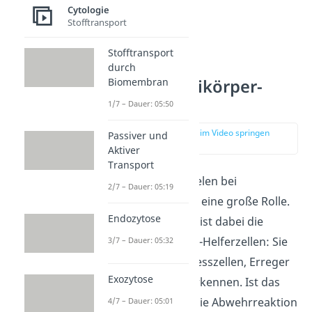
Cytologie
Stofftransport
Stofftransport
durch
Biomembran
Antigen-Antikörper-
Reaktion
1/7 – Dauer: 05:50
zur Stelle im Video springen
Passiver und
(02:40)
Aktiver
Transport
T-Lymphzellen
spielen bei
2/7 – Dauer: 05:19
Abwehrreaktionen eine große Rolle.
Endozytose
Besonders wichtig ist dabei die
Untergruppe der T-Helferzellen: Sie
3/7 – Dauer: 05:32
können, wie die Fresszellen, Erreger
Exozytose
als
körperfremd
erkennen. Ist das
der Fall, leiten sie die Abwehrreaktion
4/7 – Dauer: 05:01