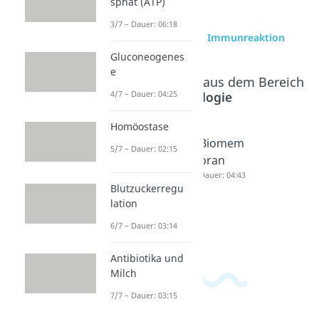
sphat (ATP)
3/7 – Dauer: 06:18
zur Videoseite: Immunreaktion
Gluconeogenes
e
Beliebte Inhalte aus dem Bereich
Cytologie
4/7 – Dauer: 04:25
Homöostase
Verlauf
Salutoge
Biomem
5/7 – Dauer: 02:15
einer
nese
bran
Infektio
Modell
Dauer: 04:43
Blutzuckerregu
nskrank
Dauer: 04:48
lation
heit
6/7 – Dauer: 03:14
Dauer: 03:01
Antibiotika und
Milch
7/7 – Dauer: 03:15