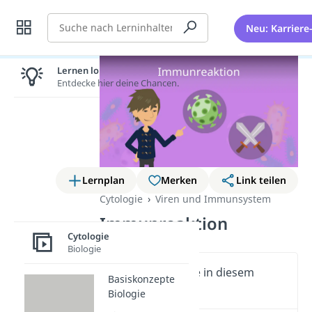
Suche
Neu: Karriere
Lernen lohnt sich!
Entdecke hier deine Chancen.
Lernplan
Merken
Link teilen
Cytologie
Viren und Immunsystem
Immunreaktion
Cytologie
Biologie
Wichtige Inhalte in diesem
Basiskonzepte
Video
Biologie