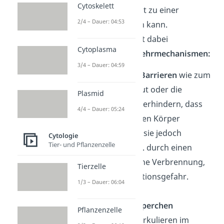
Cytoskelett
bevor es überhaupt zu einer
2/4 – Dauer: 04:53
Krankheit kommen kann.
Dein Körper besitzt dabei
Cytoplasma
verschiedene
Abwehrmechanismen:
3/4 – Dauer: 04:59
Physikalische Barrieren
wie zum
Beispiel die Haut oder die
Plasmid
Schleimhäute verhindern, dass
4/4 – Dauer: 05:24
Erreger in deinen Körper
gelangen. Sind sie jedoch
Cytologie
Tier- und Pflanzenzelle
beschädigt, z.B. durch einen
Schnitt oder eine Verbrennung,
Tierzelle
steigt die Infektionsgefahr.
1/3 – Dauer: 06:04
Weiße Blutkörperchen
Pflanzenzelle
(Leukozyten) zirkulieren im