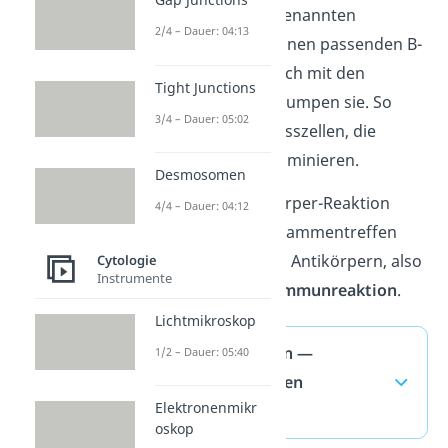
Merkmale, die sogenannten
2/4 – Dauer: 04:13
Antigene
. Die zu ihnen passenden B-
Zellen verbinden sich mit den
Tight Junctions
Erregern und verklumpen sie. So
3/4 – Dauer: 05:02
schaffen es die
Fresszellen, die
Eindringlinge zu eliminieren.
Desmosomen
Die Antigen-Antikörper-Reaktion
4/4 – Dauer: 04:12
beschreibt das Zusammentreffen
von Antigenen und Antikörpern, also
Cytologie
Instrumente
den
Ablauf einer Immunreaktion
.
Lichtmikroskop
Immunreaktion —
1/2 – Dauer: 05:40
häufigste Fragen
Elektronenmikr
(ausklappen)
oskop