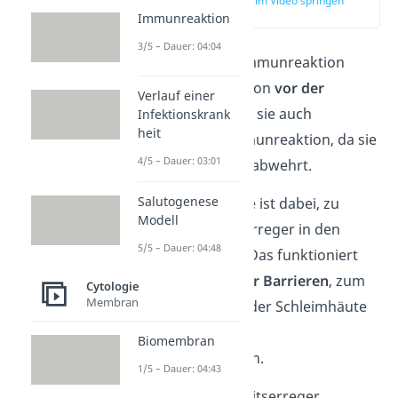
zur Stelle im Video springen
(00:50)
Immunreaktion
3/5 – Dauer: 04:04
Die angeborene Immunreaktion
entwickelt sich schon
vor der
Verlauf einer
Geburt
. Du nennst sie auch
Infektionskrank
heit
unspezifische
Immunreaktion, da sie
4/5 – Dauer: 03:01
Erreger allgemein abwehrt.
Salutogenese
Ihre Hauptaufgabe ist dabei, zu
Modell
verhindern, dass Erreger in den
5/5 – Dauer: 04:48
Körper gelangen. Das funktioniert
mithilfe
natürlicher Barrieren
, zum
Cytologie
Membran
Beispiel der Haut, der Schleimhäute
oder bestimmter
Biomembran
Körperflüssigkeiten.
1/5 – Dauer: 04:43
Gelangen Krankheitserreger