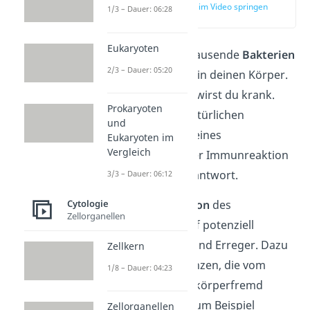
zur Stelle im Video springen
1/3 – Dauer: 06:28
(00:17)
Eukaryoten
Täglich gelangen tausende
Bakterien
2/3 – Dauer: 05:20
und Viren
auf und in deinen Körper.
Doch nicht immer wirst du krank.
Prokaryoten
Das liegt an der natürlichen
und
Abwehrreaktion deines
Eukaryoten im
Vergleich
Immunsystems, der Immunreaktion
oder auch Immunantwort.
3/3 – Dauer: 06:12
Das ist eine
Reaktion
des
Cytologie
Zellorganellen
Immunsystems auf potenziell
schädliche Stoffe und Erreger. Dazu
Zellkern
zählen alle Substanzen, die vom
1/8 – Dauer: 04:23
Immunsystem als körperfremd
erkannt werden, zum Beispiel
Zellorganellen