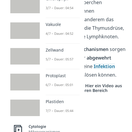
weißer Blutkörperchen
3/7 – Dauer: 04:54
zuständig. Zu ihnen
gehören unter anderem das
Vakuole
Knochenmark, die Thymusdrüse,
4/7 – Dauer: 04:52
die Milz und die Lymphknoten.
Merke:
Abwehrmechanismen
sorgen
Zellwand
dafür, dass Erreger
abgewehrt
5/7 – Dauer: 05:57
werden, bevor sie eine
Infektion
oder Krankheit auslösen können.
Protoplast
6/7 – Dauer: 05:01
Studyflix vernetzt: Hier ein Video aus
einem anderen Bereich
Plastiden
7/7 – Dauer: 05:44
Cytologie
Mikroorganismen