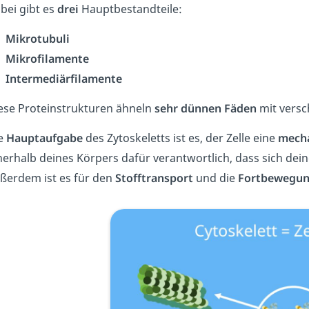
bei gibt es
drei
Hauptbestandteile:
Mikrotubuli
Mikrofilamente
Intermediärfilamente
ese Proteinstrukturen ähneln
sehr dünnen Fäden
mit vers
e
Hauptaufgabe
des Zytoskeletts ist es, der Zelle eine
mecha
nerhalb deines Körpers dafür verantwortlich, dass sich dein
ßerdem ist es für den
Stofftransport
und die
Fortbewegu