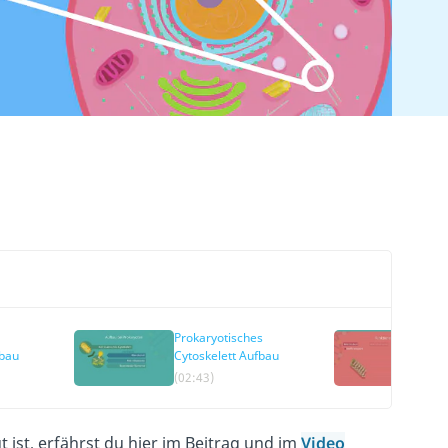
Prokaryotisches
Cy
fbau
Cytoskelett Aufbau
(02:43)
(0
 ist, erfährst du hier im Beitrag und im
Video