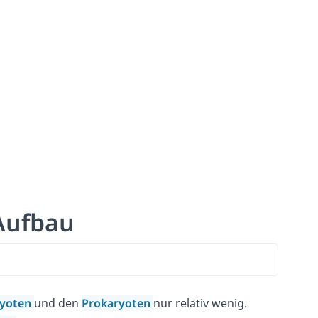
 Aufbau
ryoten
und den
Prokaryoten
nur relativ wenig.