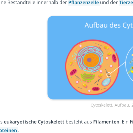
ine Bestandteile innerhalb der
Pflanzenzelle
und der
Tierze
Cytoskelett, Aufbau, 
as
eukaryotische Cytoskelett
besteht aus
Filamenten
. Ein 
oteinen
.