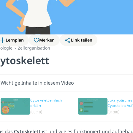
Lernplan
Merken
Link teilen
tologie
Zellorganisation
ytoskelett
Wichtige Inhalte in diesem Video
Cytoskelett einfach
Eukaryotisches
erklärt
Cytoskelett Au
(00:10)
(01:00)
s das
Cytoskelett
ist und wie es funktioniert und aufgebaut