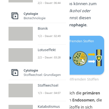
und Zellgifte ab. Das können zum
2/2 – Dauer: 06:44
Beispiel
Teile von Alkohol oder
Cytologie
Nikotin
sein. Du nennst diesen
Biotechnologie
Prozess auch
Heterophagie
.
Bionik
1/2 – Dauer: 02:49
Lotuseffekt
2/2 – Dauer: 03:28
Cytologie
Stoffwechsel: Grundlagen
Verdauung von zellfremden Stoffen
Stoffwechsel
Hierzu verbinden sich die
primären
1/3 – Dauer: 04:07
Lysosomen
mit den
Endosomen
, die
Katabolismus
diese zellfremden Stoffe in sich