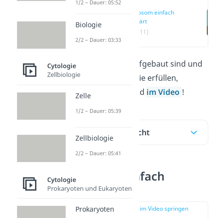
1/2 – Dauer: 05:52
Lysosom einfach
erklärt
Biologie
(00:11)
2/2 – Dauer: 03:33
Wie
Lysosomen
aufgebaut sind und
Cytologie
Zellbiologie
welche Aufgaben sie erfüllen,
erfährst du hier und
im Video
!
Zelle
1/2 – Dauer: 05:39
Inhaltsübersicht
Zellbiologie
2/2 – Dauer: 05:41
Lysosom einfach
Cytologie
erklärt
Prokaryoten und Eukaryoten
zur Stelle im Video springen
Prokaryoten
(00:11)