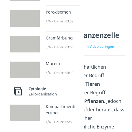
Peroxisomen
4/6 – Dauer: 03:59
Lysosom Pflanzenzelle
Gramfärbung
zur Stelle im Video springen
5/6 – Dauer: 03:56
(00:51)
Murein
Nach der wissenschaftlichen
6/6 – Dauer: 04:10
Konvention wird der Begriff
„Lysosom” nur bei Tieren
Cytologie
angewendet und der Begriff
Zellorganisation
„
Vakuole
” nur bei Pflanzen
. Jedoch
Kompartimenti
fanden Wissenschaftler heraus, dass
erung
die Vakuolen mancher
1/4 – Dauer: 05:50
Pflanzenzellen
ähnliche Enzyme