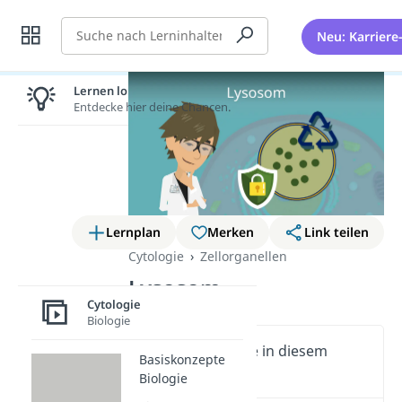
Suche
Neu: Karriere
Lernen lohnt sich!
Entdecke hier deine Chancen.
Lernplan
Merken
Link teilen
Cytologie
Zellorganellen
Lysosom
Cytologie
Biologie
Wichtige Inhalte in diesem
Basiskonzepte
Video
Biologie