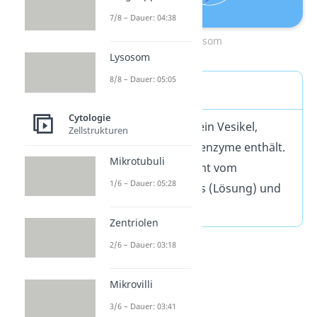
7/8 – Dauer: 04:38
Lysosom
Lysosom
8/8 – Dauer: 05:05
Definition
Cytologie
Ein
Lysosom
ist ein Vesikel,
Zellstrukturen
das Verdauungsenzyme enthält.
Mikrotubuli
Sein Name kommt vom
1/6 – Dauer: 05:28
griechischen lysis (Lösung) und
sṓma (Körper).
Zentriolen
2/6 – Dauer: 03:18
Mikrovilli
3/6 – Dauer: 03:41