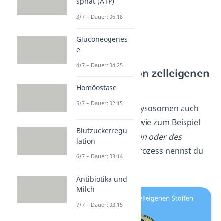
sphat (ATP)
3/7 – Dauer: 06:18
Gluconeogenes
e
4/7 – Dauer: 04:25
Verdauung von zelleigenen
Stoffen
Homöostase
5/7 – Dauer: 02:15
Zudem verdauen Lysosomen auch
zelleigene Stoffe
, wie zum Beispiel
Blutzuckerregu
Teile von Organellen oder des
lation
Cytosols
. Diesen Prozess nennst du
6/7 – Dauer: 03:14
Autophagie
.
Antibiotika und
Milch
7/7 – Dauer: 03:15