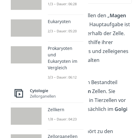
1/3 – Dauer: 06:28
Die Lysosomen stellen den „
Magen
Eukaryoten
der Zelle”
dar. Ihre Hauptaufgabe ist
2/3 – Dauer: 05:20
die Verdauung innerhalb der Zelle.
Dabei bauen sie mithilfe ihrer
Prokaryoten
Enzyme zellfremdes und zelleigenes
und
Material ab und spalten
Eukaryoten im
Vergleich
Makromoleküle.
3/3 – Dauer: 06:12
Lysosomen sind ein Bestandteil
von
eukaryotischen
Zellen. Sie
Cytologie
Zellorganellen
kommen vor allem in Tierzellen vor
und werden hauptsächlich im
Golgi
Zellkern
Apparat
gebildet.
1/8 – Dauer: 04:23
Ein Lysosomen gehört zu den
Zellorganellen