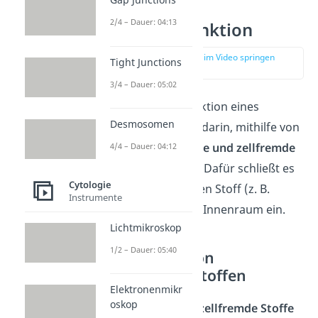
2/4 – Dauer: 04:13
Lysosom Funktion
zur Stelle im Video springen
Tight Junctions
(04:03)
3/4 – Dauer: 05:02
Die wichtigste Funktion eines
Desmosomen
Lysosoms besteht darin, mithilfe von
Enzymen
zelleigene und zellfremde
4/4 – Dauer: 04:12
Stoffe abzubauen
. Dafür schließt es
Cytologie
den zu verdauenden Stoff (z. B.
Instrumente
Protein
) in seinem Innenraum ein.
Lichtmikroskop
1/2 – Dauer: 05:40
Verdauung von
zellfremden Stoffen
Elektronenmikr
oskop
Ein Lysosom baut
zellfremde Stoffe