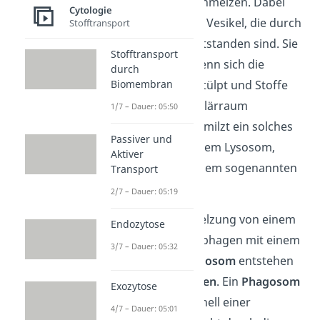
Endosomen
verschmelzen. Dabei
Cytologie
handelt es sich um Vesikel, die durch
Stofftransport
die
Endozytose
entstanden sind. Sie
Stofftransport
bilden sich also, wenn sich die
durch
Biomembran
Zellmembran ein stülpt und Stoffe
aus dem Extrazellulärraum
1/7 – Dauer: 05:50
einschließt. Verschmilzt ein solches
Passiver und
Vesikel nun mit einem Lysosom,
Aktiver
sprichst du von einem sogenannten
Transport
Endolysosom
.
2/7 – Dauer: 05:19
Bei einer Verschmelzung von einem
Endozytose
Lysosom in Makrophagen mit einem
3/7 – Dauer: 05:32
sogenannten
Phagosom
entstehen
die
Phagolysosomen
. Ein
Phagosom
Exozytose
ist dabei das Organell einer
4/7 – Dauer: 05:01