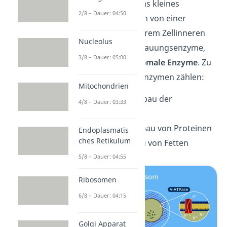
Vesikeln und ist eins kleines
2/8 – Dauer: 04:50
Bläschen, umgeben von einer
Biomembran
. In ihrem Zellinneren
Nucleolus
befinden sich Verdauungsenzyme,
3/8 – Dauer: 05:00
sogenannte
lysosomale Enzyme
. Zu
den lysosomalen Enzymen zählen:
Mitochondrien
Nukleasen:
Abbau der
4/8 – Dauer: 03:33
Nukleinsäuren
Proteasen:
Abbau von Proteinen
Endoplasmatis
ches Retikulum
Lipasen:
Abbau von Fetten
5/8 – Dauer: 04:55
Ribosomen
6/8 – Dauer: 04:15
Golgi Apparat