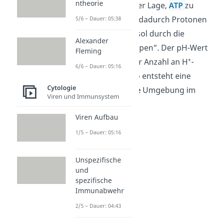
ntheorie
Typ-ATPase ist in der Lage,
ATP
zu
hydrolysieren und dadurch Protonen
5/6 – Dauer: 05:38
+
(H
) aus dem Cytosol durch die
Alexander
Membran zu „pumpen”. Der pH-Wert
Fleming
+
wird mit steigender Anzahl an H
-
6/6 – Dauer: 05:16
Ionen niedriger. So entsteht eine
Cytologie
durchgängig saure
Umgebung im
Viren und Immunsystem
Lysosom.
Viren Aufbau
1/5 – Dauer: 05:16
Unspezifische
und
spezifische
Immunabwehr
2/5 – Dauer: 04:43