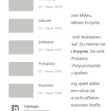
Wert von ca. 7,2.
3/7 – Dauer: 04:54
Im Lumen, dem sauren Milieu,
Vakuole
weisen die verschiedenen Enzyme,
4/7 – Dauer: 04:52
wie zum Beispiel
Lipasen
, Proteasen und
Nukleasen
,
Zellwand
eine hohe Aktivität auf. Du nennst sie
5/7 – Dauer: 05:57
auch
hydrolytische Enzyme
. Sie sind
in der Lage, Lipide, Proteine,
Protoplast
Nukleinsäuren und Polysaccharide
6/7 – Dauer: 05:01
durch
Hydrolyse
zu spalten.
Ihre saure Umgebung spielt dabei
Plastiden
eine große Rolle. Denn ohne sie
7/7 – Dauer: 05:44
könnten die Enzyme nicht effektiv
arbeiten und die genannten Stoffe
Cytologie
Mikroorganismen