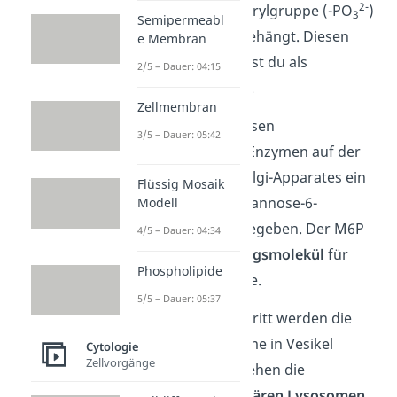
2-
wird eine Phosphorylgruppe (-PO
)
3
Semipermeabl
an das Enzym angehängt. Diesen
e Membran
Prozess bezeichnest du als
2/5 – Dauer: 04:15
Phosphorylierung
.
Zellmembran
2.
Danach wird diesen
3/5 – Dauer: 05:42
phosphorylierten Enzymen auf der
Trans-Seite des Golgi-Apparates ein
Flüssig Mosaik
Marker namens Mannose-6-
Modell
Phosphat (M6P) gegeben. Der M6P
4/5 – Dauer: 04:34
dient als
Erkennungsmolekül
für
Phospholipide
lysosomale Enzyme.
5/5 – Dauer: 05:37
3.
Im nächsten Schritt werden die
lysosomalen Enzyme in Vesikel
Cytologie
Zellvorgänge
verpackt. So entstehen die
sogenannten
primären Lysosomen
.