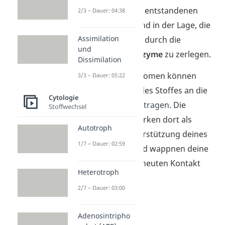
tragen. Die daraus entstandenen
2/3 – Dauer: 04:38
Endolysosomen sind in der Lage, die
Assimilation
zellfremden Stoffe durch die
und
hydrolytischen Enzyme
zu zerlegen.
Dissimilation
Manche Endolysosomen können
3/3 – Dauer: 05:22
sogar kleine Teile des Stoffes an die
Cytologie
Zellmembran
übertragen
. Die
Stoffwechsel
kleinen Teilchen wirken dort als
Autotroph
Antigene
zur Unterstützung deines
1/7 – Dauer: 02:59
Immunsystems und wappnen deine
Zellen für einen erneuten Kontakt
Heterotroph
mit diesem Stoff.
2/7 – Dauer: 03:00
Adenosintripho