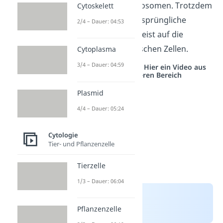
beinhalten wie Lysosomen. Trotzdem
Cytoskelett
bezieht sich der ursprüngliche
2/4 – Dauer: 04:53
Begriff Lysosom meist auf die
Organellen in tierischen Zellen.
Cytoplasma
3/4 – Dauer: 04:59
Studyflix vernetzt: Hier ein Video aus
einem anderen Bereich
Plasmid
4/4 – Dauer: 05:24
Cytologie
Tier- und Pflanzenzelle
Tierzelle
1/3 – Dauer: 06:04
Pflanzenzelle