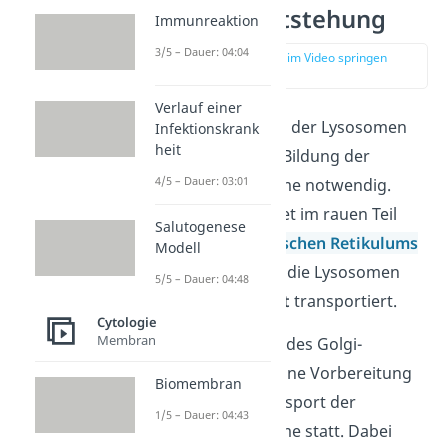
Lysosom Entstehung
Immunreaktion
3/5 – Dauer: 04:04
zur Stelle im Video springen
(02:22)
Verlauf einer
Für die Entstehung der Lysosomen
Infektionskrank
heit
ist im Voraus eine Bildung der
4/5 – Dauer: 03:01
lysosomalen Enzyme notwendig.
Diese Bildung findet im rauen Teil
Salutogenese
des
endoplasmatischen Retikulums
Modell
statt. Dort werden die Lysosomen
5/5 – Dauer: 04:48
zum
Golgi-Apparat
transportiert.
Cytologie
Membran
1.
Auf der cis-Seite des Golgi-
Apparates findet eine Vorbereitung
Biomembran
für den Weitertransport der
1/5 – Dauer: 04:43
lysosomalen Enzyme statt. Dabei