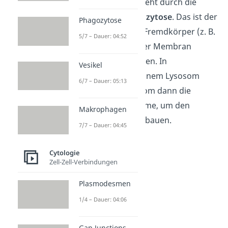
Fresszelle. Es entsteht durch die
sogenannte
Phagozytose
. Das ist der
Phagozytose
Vorgang, bei dem Fremdkörper (z. B.
5/7 – Dauer: 04:52
Bakterien) von einer Membran
umschlossen werden. In
Vesikel
Kombination mit einem Lysosom
6/7 – Dauer: 05:13
erhält das Phagosom dann die
notwendigen Enzyme, um den
Makrophagen
Fremdkörper abzubauen.
7/7 – Dauer: 04:45
Cytologie
Zell-Zell-Verbindungen
Plasmodesmen
1/4 – Dauer: 04:06
Gap Junctions