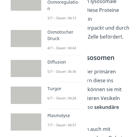
sich dabei
nicht
um lysosomale
Osmoregulatio
n
Proteine handelt. Diese Proteine
3/7 – Dauer: 04:13
werden deswegen in
Transportvesikel verpackt und durch
Osmotischer
Exocytose
aus der Zelle befördert.
Druck
4/7 – Dauer: 04:42
Sekundäre Lysosomen
Diffusion
Nach der Bildung der primären
5/7 – Dauer: 06:36
Lysosomen wandern diese ins
Turgor
Cytoplasma
. Dort können sie mit
verschiedenen weiteren Vesikeln
6/7 – Dauer: 04:28
verschmelzen und so
sekundäre
Plasmolyse
Lysosomen
bilden.
7/7 – Dauer: 04:57
Lysosomen können auch mit