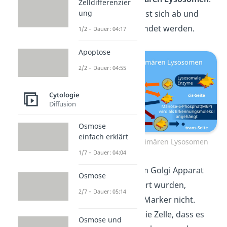
Zelldifferenzier
ung
Der M6P Marker löst sich ab und
kann wiederverwendet werden.
1/2 – Dauer: 04:17
Apoptose
2/2 – Dauer: 04:55
Cytologie
Diffusion
Osmose
einfach erklärt
Entstehung von primären Lysosomen
1/7 – Dauer: 04:04
Alle Proteine, die im Golgi Apparat
Osmose
nicht
phosphoryliert wurden,
2/7 – Dauer: 05:14
erhalten den M6P-Marker nicht.
Dadurch erkennt die Zelle, dass es
Osmose und