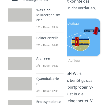
nicht spalten. Somit könnte das
Lysosom die Stoffe nicht verdauen.
Was sind
Mikroorganism
en?
1/6 – Dauer: 03:14
Bakterienzelle
2/6 – Dauer: 06:48
Archaeen
Lysosom Aufbau
3/6 – Dauer: 06:20
Um den niedrigen pH-Wert
Cyanobakterie
aufrechtzuerhalten, benötigt das
n
Lysosom das Transportprotein
V-
4/6 – Dauer: 02:49
Typ-ATPase
. Dieses ist in die
Lysosommembran eingebettet. V-
Endosymbionte