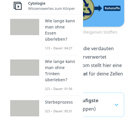
Cytologie
Wissenswertes zum Körper
Wie lange kann
man ohne
Verdauung von zelleigenen Stoffen
Essen
überleben?
Bei Bedarf können die verdauten
1/3 – Dauer: 04:27
Stoffe sogar wiederverwertet
Wie lange kann
werden. Das Lysosom stellt hier eine
man ohne
Art
Reparaturvesikel
für deine Zellen
Trinken
überleben?
dar.
2/3 – Dauer: 01:56
Lysosom — häufigste
Sterbeprozess
Fragen
(ausklappen)
3/3 – Dauer: 05:31