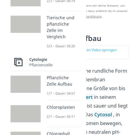
2/3 – Dauer: 06:19
Nach Beantwortung speichern wir deine Antwort, um
Studyflix zu verbessern. Mehr dazu erfährst du in unserer
Datenschutzerklärung
.
Tierische und
pflanzliche
Zelle im
Lysosom Aufbau
Vergleich
3/3 – Dauer: 05:20
zur Stelle im Video springen
(01:11)
Cytologie
Pflanzenzelle
Ein Lysosom hat eine rundliche Form
Pflanzliche
und ist von einer Membran
Zelle Aufbau
umgeben. Es hat eine Größe von bis
1/7 – Dauer: 04:57
zu 1 μm. Der
pH-Wert
in seinem
Inneren (= Lumen) ist sauer und liegt
Chloroplasten
etwa bei 4,5 bis 5. Das
Cytosol
, in
2/7 – Dauer: 05:11
dem sich die Lysosomen bewegen,
hat hingegen einen neutralen pH-
Chlorophyll