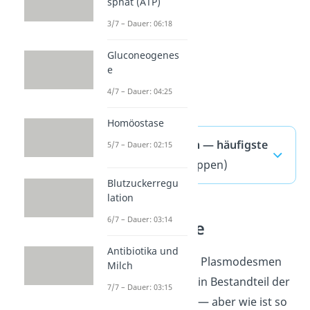
sphat (ATP)
3/7 – Dauer: 06:18
Gluconeogenes
e
4/7 – Dauer: 04:25
Homöostase
Plasmodesmen — häufigste
5/7 – Dauer: 02:15
Fragen
(ausklappen)
Blutzuckerregu
lation
6/7 – Dauer: 03:14
Pflanzenzelle
Antibiotika und
Du weißt jetzt, was Plasmodesmen
Milch
sind und dass sie ein Bestandteil der
7/7 – Dauer: 03:15
Pflanzenzelle
sind — aber wie ist so