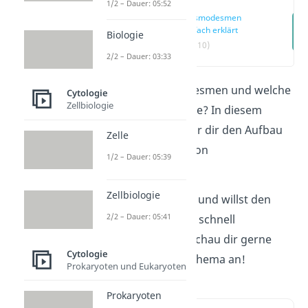
1/2 – Dauer: 05:52
Plasmodesmen
einfach erklärt
Biologie
(00:10)
2/2 – Dauer: 03:33
Was sind Plasmodesmen und welche
Cytologie
Zellbiologie
Aufgabe erfüllen sie? In diesem
Beitrag erklären wir dir den Aufbau
Zelle
und die Funktion von
1/2 – Dauer: 05:39
Plasmodesmen.
Zellbiologie
Du hast wenig Zeit und willst den
2/2 – Dauer: 05:41
Inhalt des Beitrags schnell
verstehen? Dann schau dir gerne
Cytologie
unser
Video
zum Thema an!
Prokaryoten und Eukaryoten
Prokaryoten