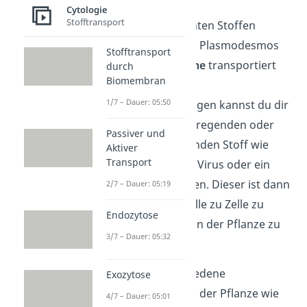
Cytologie
Stofftransport
Neben den genannten Stoffen
können über einen Plasmodesmos
Stofftransport
ebenfalls
Pathogene
transportiert
durch
Biomembran
werden.
1/7 – Dauer: 05:50
Unter einem Pathogen kannst du dir
einen krankheitserregenden oder
Passiver und
krankheitsauslösenden Stoff wie
Aktiver
Transport
zum Beispiel einen Virus oder ein
Bakterium vorstellen. Dieser ist dann
2/7 – Dauer: 05:19
in der Lage, von Zelle zu Zelle zu
Endozytose
wandern und sich in der Pflanze zu
3/7 – Dauer: 05:32
verbreiten.
So können verschiedene
Exozytose
Krankheitsbilder in der Pflanze wie
4/7 – Dauer: 05:01