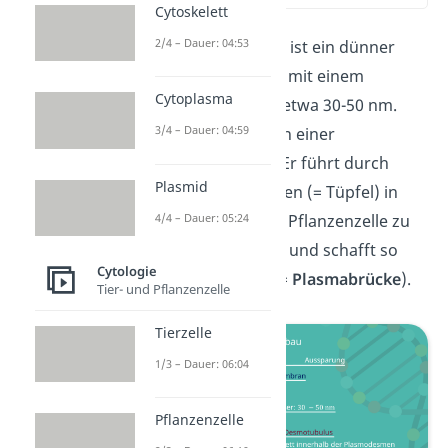
Cytoskelett
2/4 – Dauer: 04:53
Ein Plasmodesmos ist ein dünner
Strang aus Plasma mit einem
Cytoplasma
Durchmesser von etwa 30-50 nm.
3/4 – Dauer: 04:59
Umgeben ist er von einer
Plasmamembran. Er führt durch
Plasmid
kleine Aussparungen (= Tüpfel) in
der Zellwand einer Pflanzenzelle zu
4/4 – Dauer: 05:24
einer Nachbarzelle und schafft so
Cytologie
eine Verbindung (=
Plasmabrücke
).
Tier- und Pflanzenzelle
Tierzelle
1/3 – Dauer: 06:04
Pflanzenzelle