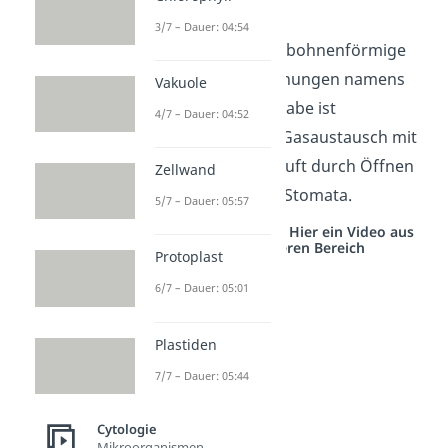
Plasmodesmen.
3/7 – Dauer: 04:54
Schließzellen
sind bohnenförmige
Zellen mit Spaltöffnungen namens
Vakuole
Stomata. Ihre Aufgabe ist
4/7 – Dauer: 04:52
insbesondere der Gasaustausch mit
der umliegenden Luft durch Öffnen
Zellwand
und Schließen der Stomata.
5/7 – Dauer: 05:57
Studyflix vernetzt: Hier ein Video aus
einem anderen Bereich
Protoplast
6/7 – Dauer: 05:01
Plastiden
7/7 – Dauer: 05:44
Cytologie
Mikroorganismen