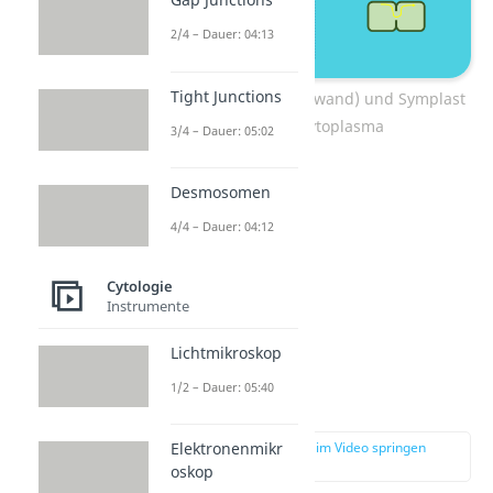
2/4 – Dauer: 04:13
Tight Junctions
Apoplast (durch Zellwand) und Symplast
(durch Cytoplasma
3/4 – Dauer: 05:02
Desmosomen
4/4 – Dauer: 04:12
Cytologie
Instrumente
Lichtmikroskop
1/2 – Dauer: 05:40
Apoplast
zur Stelle im Video springen
Elektronenmikr
(03:08)
oskop