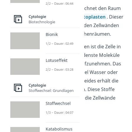
2/2 – Dauer: 06:44
Der Apoplast bezeichnet den Raum
außerhalb des
Protoplasten
. Dieser
Cytologie
Biotechnologie
Raum besteht aus den Zellwänden
und allen Zellzwischenräumen.
Bionik
1/2 – Dauer: 02:49
Über den Apoplasten ist die Zelle in
der Lage, verschiedenste Moleküle
Lotuseffekt
oder Mineralien aufzunehmen. Das
2/2 – Dauer: 03:28
können zum Beispiel Wasser oder
Magnesium sein. Beides erhält die
Cytologie
Pflanze vom Boden. Diese Stoffe
Stoffwechsel: Grundlagen
werden dann über die Zellwände
Stoffwechsel
verbreitet.
1/3 – Dauer: 04:07
Symplast
Katabolismus