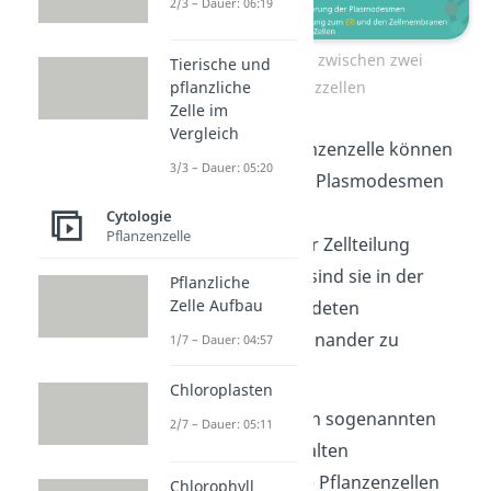
2/3 – Dauer: 06:19
Plasmodesmos zwischen zwei
Tierische und
Pflanzezzellen
pflanzliche
Zelle im
Vergleich
Innerhalb der Pflanzenzelle können
3/3 – Dauer: 05:20
sich auch mehrere Plasmodesmen
befinden.
Cytologie
Pflanzenzelle
Da sie während der Zellteilung
bestehen bleiben, sind sie in der
Pflanzliche
Zelle Aufbau
Lage, die neu gebildeten
Tochterzellen miteinander zu
1/7 – Dauer: 04:57
verbinden.
Chloroplasten
Abgesehen von den sogenannten
2/7 – Dauer: 05:11
Schließzellen enthalten
wahrscheinlich alle Pflanzenzellen
Chlorophyll