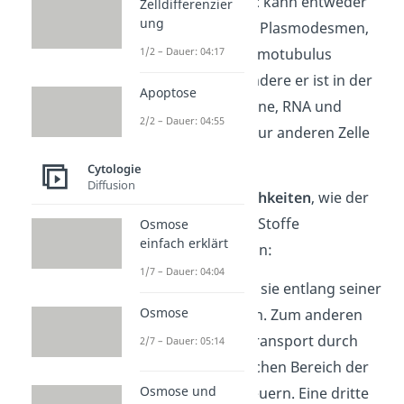
Der
Stofftransport
kann entweder
Zelldifferenzier
ung
allgemein über die Plasmodesmen,
1/2 – Dauer: 04:17
oder über den Desmotubulus
ablaufen. Insbesondere er ist in der
Apoptose
Lage, Lipide, Proteine, RNA und
2/2 – Dauer: 04:55
weitere Moleküle zur anderen Zelle
zu transportieren.
Cytologie
Diffusion
Es gibt
drei Möglichkeiten
, wie der
Desmotubulus die Stoffe
Osmose
einfach erklärt
transportieren kann:
1/7 – Dauer: 04:04
Zum einen kann er sie entlang seiner
Osmose
Membran bewegen. Zum anderen
kann er den Stofftransport durch
2/7 – Dauer: 05:14
den zytoplasmatischen Bereich der
Osmose und
Plasmodesmen steuern. Eine dritte