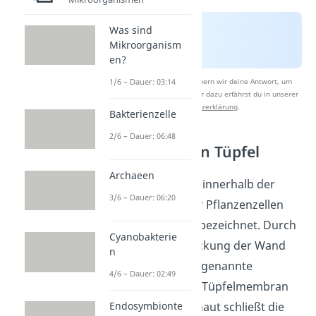
Was sind
Mikroorganism
en?
1/6 – Dauer: 03:14
Nach Beantwortung speichern wir deine Antwort, um
Studyflix zu verbessern. Mehr dazu erfährst du in unserer
Datenschutzerklärung
.
Bakterienzelle
2/6 – Dauer: 06:48
Plasmodesmen Tüpfel
Archaeen
Die Aussparungen innerhalb der
3/6 – Dauer: 06:20
Sekundärwand
der Pflanzenzellen
werden als Tüpfel bezeichnet. Durch
Cyanobakterie
eine weitere Verdickung der Wand
n
entstehen dann sogenannte
4/6 – Dauer: 02:49
Tüpfelkanäle
. Eine Tüpfelmembran
oder auch Schließhaut schließt die
Endosymbionte