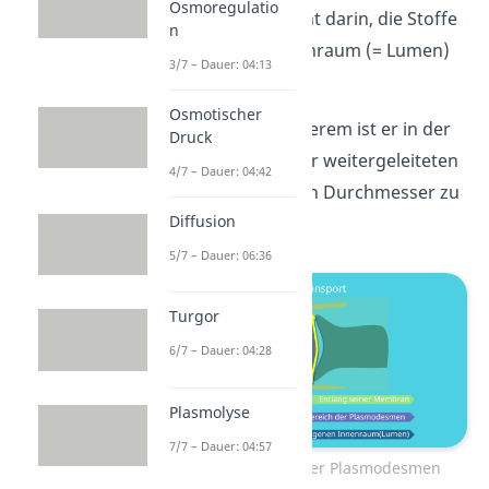
Osmoregulatio
Möglichkeit besteht darin, die Stoffe
n
durch seinen Innenraum (= Lumen)
3/7 – Dauer: 04:13
zu transportieren.
Osmotischer
Vor allem bei Letzterem ist er in der
Druck
Lage, die Größe der weitergeleiteten
4/7 – Dauer: 04:42
Stoffe durch seinen Durchmesser zu
Diffusion
begrenzen.
5/7 – Dauer: 06:36
Turgor
6/7 – Dauer: 04:28
Plasmolyse
7/7 – Dauer: 04:57
Stofftransport über Plasmodesmen