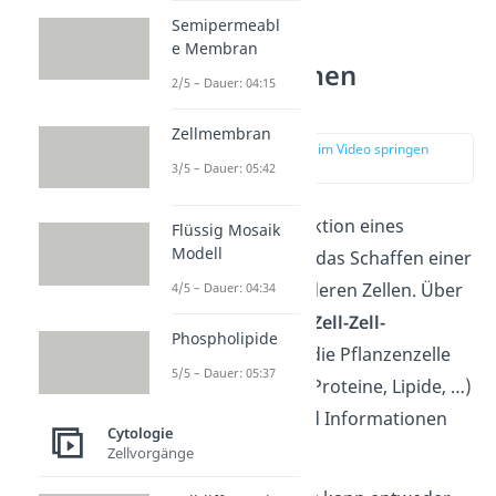
Semipermeabl
e Membran
Plasmodesmen
2/5 – Dauer: 04:15
Funktion
Zellmembran
zur Stelle im Video springen
(01:48)
3/5 – Dauer: 05:42
Die wichtigste Funktion eines
Flüssig Mosaik
Modell
Plasmodesmos ist das Schaffen einer
Verbindung zu anderen Zellen. Über
4/5 – Dauer: 04:34
diese sogenannte
Zell-Zell-
Phospholipide
Verbindung
kann die Pflanzenzelle
5/5 – Dauer: 05:37
zahlreiche Stoffe (Proteine, Lipide, …)
transportieren und Informationen
Cytologie
austauschen.
Zellvorgänge