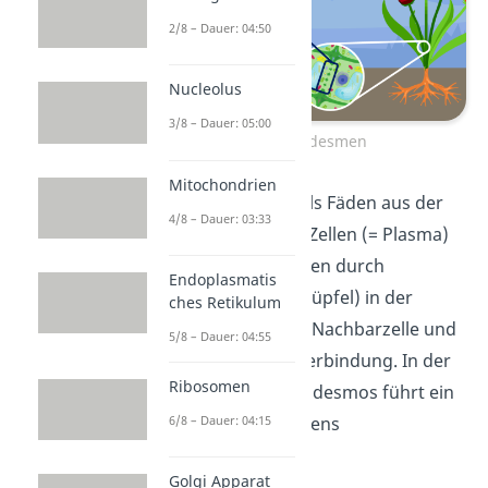
2/8 – Dauer: 04:50
Nucleolus
3/8 – Dauer: 05:00
Plasmodesmen
Mitochondrien
Du kannst sie dir als Fäden aus der
4/8 – Dauer: 03:33
Grundsubstanz in Zellen (= Plasma)
vorstellen. Sie führen durch
Endoplasmatis
Aussparungen (= Tüpfel) in der
ches Retikulum
Zellwand
zu einer Nachbarzelle und
5/8 – Dauer: 04:55
schaffen so eine Verbindung. In der
Ribosomen
Mitte eines Plasmodesmos führt ein
6/8 – Dauer: 04:15
Zentralstrang namens
Desmotubulus.
Golgi Apparat