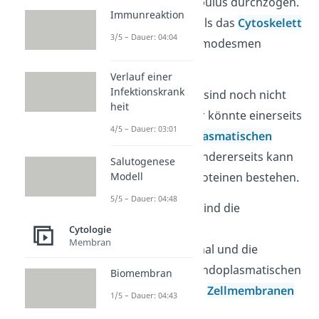
namens Desmotubulus durchzogen.
Immunreaktion
Du kannst ihn dir als das
Cytoskelett
3/5 – Dauer: 04:04
innerhalb der Plasmodesmen
vorstellen.
Verlauf einer
Infektionskrank
Seine Bestandteile sind noch nicht
heit
gänzlich geklärt. Er könnte einerseits
4/5 – Dauer: 03:01
ein Teil des
Endoplasmatischen
Retikulums
sein, andererseits kann
Salutogenese
Modell
er auch nur aus Proteinen bestehen.
5/5 – Dauer: 04:48
Seine Funktionen sind die
Stabilisierung des
Cytologie
Membran
Plasmodesmenkanal und die
Verbindung zum Endoplasmatischen
Biomembran
Retikulum und den
Zellmembranen
1/5 – Dauer: 04:43
anderer Zellen.