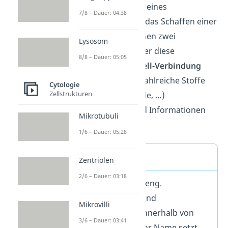
Die Hauptfunktion eines
7/8 – Dauer: 04:38
Plasmodesmos ist das Schaffen einer
Verbindung zwischen zwei
Lysosom
Pflanzenzellen. Über diese
8/8 – Dauer: 05:05
sogenannte
Zell-Zell-Verbindung
können Pflanzen zahlreiche Stoffe
Cytologie
Zellstrukturen
(z.B. Proteine, Lipide, …)
transportieren und Informationen
Mikrotubuli
austauschen.
1/6 – Dauer: 05:28
Definition
Zentriolen
2/6 – Dauer: 03:18
Plasmodesmen (eng.
plasmodesma) sind
Mikrovilli
Plasmastränge innerhalb von
3/6 – Dauer: 03:41
Pflanzenzellen. Ihr Name setzt