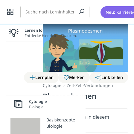
Suche
Neu: Karriere
Lernen lohnt sich!
Entdecke hier deine Chancen.
Lernplan
Merken
Link teilen
Cytologie
Zell-Zell-Verbindungen
Plasmodesmen
Cytologie
Biologie
Wichtige Inhalte in diesem
Basiskonzepte
Video
Biologie