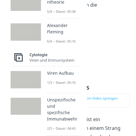
ntheorie
Tüpfelkanäle gegen die
5/6 – Dauer: 05:38
Nachbarzellen ab.
Alexander
Fleming
6/6 – Dauer: 05:16
Cytologie
Viren und Immunsystem
Viren Aufbau
1/5 – Dauer: 05:16
Desmotubulus
zur Stelle im Video springen
Unspezifische
(01:28)
und
spezifische
Immunabwehr
In seinem Inneren ist ein
Plasmodesmos von einem Strang
2/5 – Dauer: 04:43