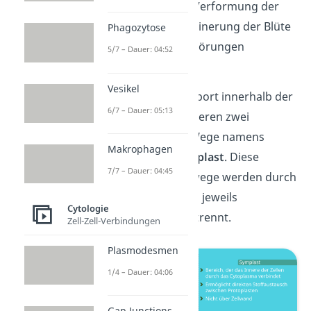
zum Beispiel eine Verformung der
Blätter, eine Verkleinerung der Blüte
Phagozytose
oder Wachstumsstörungen
5/7 – Dauer: 04:52
auftreten.
Vesikel
Für den Stofftransport innerhalb der
6/7 – Dauer: 05:13
Pflanzenzelle existieren zwei
unterschiedliche Wege namens
Makrophagen
Apoplast
und
Symplast
. Diese
7/7 – Dauer: 04:45
beiden Transportwege werden durch
die Plasmodesmen jeweils
Cytologie
voneinander abgetrennt.
Zell-Zell-Verbindungen
Plasmodesmen
1/4 – Dauer: 04:06
Gap Junctions