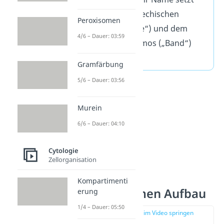
sich aus dem griechischen
Peroxisomen
plasmo („Gebilde“) und dem
4/6 – Dauer: 03:59
lateinischen desmos („Band“)
zusammen.
Gramfärbung
5/6 – Dauer: 03:56
Murein
6/6 – Dauer: 04:10
Cytologie
Zellorganisation
Kompartimenti
Plasmodesmen Aufbau
erung
1/4 – Dauer: 05:50
zur Stelle im Video springen
(00:45)