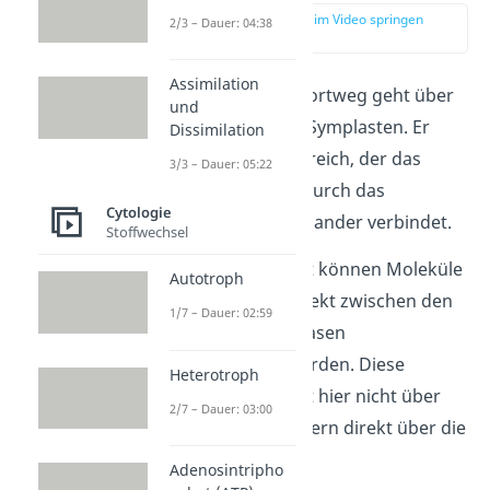
zur Stelle im Video springen
2/3 – Dauer: 04:38
(03:35)
Assimilation
Der zweite Transportweg geht über
und
den sogenannten Symplasten. Er
Dissimilation
bezeichnet den Bereich, der das
3/3 – Dauer: 05:22
Innere der Zellen durch das
Cytologie
Cytoplasma
miteinander verbindet.
Stoffwechsel
Über den Symplast können Moleküle
Autotroph
und Mineralien direkt zwischen den
1/7 – Dauer: 02:59
jeweiligen Protoplasen
weitergegeben werden. Diese
Heterotroph
Weitergabe erfolgt hier nicht über
2/7 – Dauer: 03:00
die Zellwand, sondern direkt über die
Plasmodesmen.
Adenosintripho