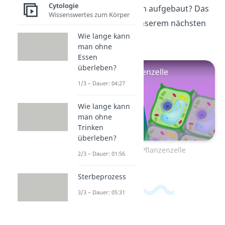
Cytologie
eine Zelle eigentlich aufgebaut? Das
Wissenswertes zum Körper
zeigen wir dir in unserem nächsten
Wie lange kann
Beitrag.
man ohne
Essen
überleben?
1/3 – Dauer: 04:27
Wie lange kann
man ohne
Trinken
überleben?
Zum Video: Pflanzenzelle
2/3 – Dauer: 01:56
Sterbeprozess
3/3 – Dauer: 05:31