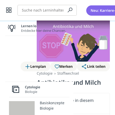
Suche
Neu: Karriere
Lernen lohnt sich!
Entdecke hier deine Chancen.
Lernplan
Merken
Link teilen
Cytologie
Stoffwechsel
Antibiotika und Milch
Cytologie
Biologie
Wichtige Inhalte in diesem
Basiskonzepte
Video
Biologie