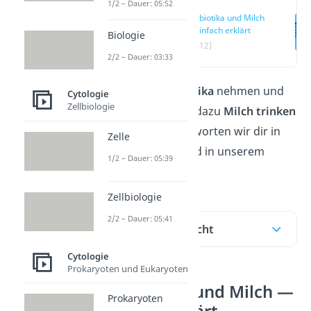
1/2 – Dauer: 05:52
Antibiotika und Milch
— einfach erklärt
Biologie
(00:12)
2/2 – Dauer: 03:33
Du musst
Antibiotika
nehmen und
Cytologie
Zellbiologie
fragst dich, ob du dazu
Milch trinken
darfst? Das beantworten wir dir in
Zelle
diesem Beitrag und in unserem
1/2 – Dauer: 05:39
Video
!
Zellbiologie
2/2 – Dauer: 05:41
Inhaltsübersicht
Cytologie
Prokaryoten und Eukaryoten
Antibiotika und Milch —
Prokaryoten