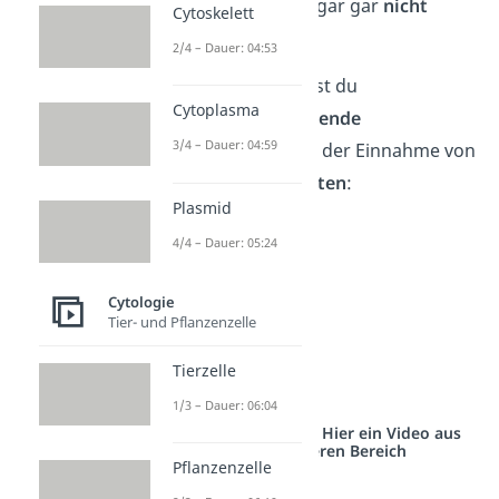
schlechter oder sogar gar
nicht
Cytoskelett
bekämpft
.
2/4 – Dauer: 04:53
Neben Milch solltest du
Cytoplasma
außerdem auf
folgende
3/4 – Dauer: 04:59
Milchprodukte
bei der Einnahme von
Antibiotika
verzichten
:
Plasmid
Joghurt
4/4 – Dauer: 05:24
Butter
Buttermilch
Cytologie
Tier- und Pflanzenzelle
Käse
Quark
Tierzelle
Sahne
1/3 – Dauer: 06:04
Studyflix vernetzt: Hier ein Video aus
einem anderen Bereich
Pflanzenzelle