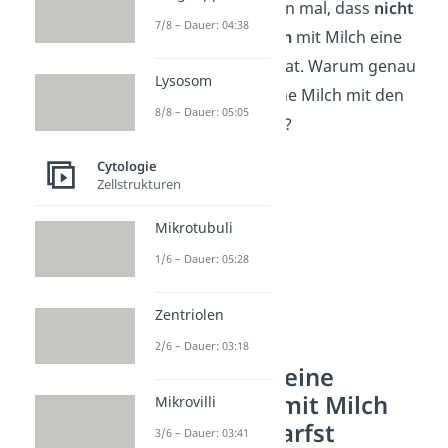
Nun weißt du schon mal, dass
nicht
7/8 – Dauer: 04:38
jedes Antibiotikum
mit Milch eine
Wechselwirkung
hat. Warum genau
Lysosom
darfst du aber keine Milch mit den
8/8 – Dauer: 05:05
Antibiotika trinken?
Cytologie
Zellstrukturen
Mikrotubuli
1/6 – Dauer: 05:28
Zentriolen
2/6 – Dauer: 03:18
Warum du keine
Antibiotika mit Milch
Mikrovilli
schlucken darfst
3/6 – Dauer: 03:41