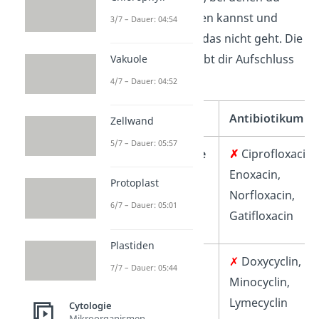
Milch
zu dir nehmen kannst und
3/7 – Dauer: 04:54
andere, bei denen das nicht geht. Die
folgende Tabelle gibt dir Aufschluss
Vakuole
darüber.
4/7 – Dauer: 04:52
Gruppe
Antibiotikum
Zellwand
5/7 – Dauer: 05:57
✗
Fluorchinolone
✗
Ciprofloxacin,
Enoxacin,
Protoplast
Norfloxacin,
6/7 – Dauer: 05:01
Gatifloxacin
Plastiden
✗
Tetracycline
✗
Doxycyclin,
7/7 – Dauer: 05:44
Minocyclin,
Lymecyclin
Cytologie
Mikroorganismen