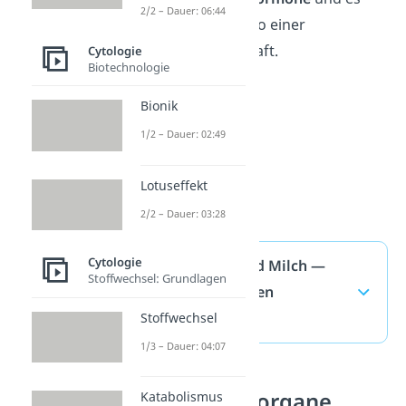
2/2 – Dauer: 06:44
steigt das Risiko einer
Schwangerschaft.
Cytologie
Biotechnologie
Bionik
1/2 – Dauer: 02:49
Lotuseffekt
2/2 – Dauer: 03:28
Cytologie
Antibiotika und Milch —
Stoffwechsel: Grundlagen
häufigste Fragen
(ausklappen)
Stoffwechsel
1/3 – Dauer: 04:07
Verdauungsorgane
Katabolismus