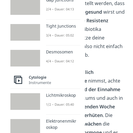
kann sichergestellt werden, dass
2/4 – Dauer: 04:13
du
vollständig gesund
wirst und
vor allem
keine Resistenz
Tight Junctions
gegenüber Antibiotika
3/4 – Dauer: 05:02
entwickelst. Setze deine
Medikamente also nicht einfach
Desmosomen
selbstständig ab.
4/4 – Dauer: 04:12
Verhüte zusätzlich
Cytologie
Falls du die
Pille
nimmst, achte
Instrumente
darauf
während der Einnahme
Lichtmikroskop
eines Antibiotikums und auch in
1/2 – Dauer: 05:40
der
darauffolgenden Woche
zusätzlich
zu
verhüten
. Die
Elektronenmikr
Antibiotika
schwächen
die
oskop
Wirkung der
Hormone
und es