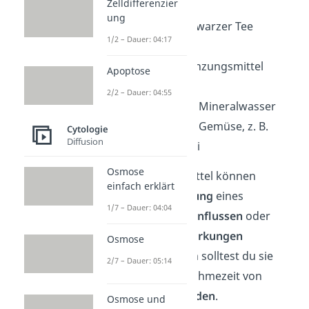
Zelldifferenzier
Fruchtsaft
ung
Kaffee und schwarzer Tee
1/2 – Dauer: 04:17
Alkohol
Nahrungsergänzungsmittel
Apoptose
Grapefruits
2/2 – Dauer: 04:55
calciumreiches Mineralwasser
calciumreiches Gemüse, z. B.
Cytologie
Diffusion
Spinat, Brokkoli
Osmose
Diese Nahrungsmittel können
einfach erklärt
ebenfalls die
Wirkung
eines
1/7 – Dauer: 04:04
Antibiotikums
beeinflussen
oder
sogar die
Nebenwirkungen
Osmose
verstärken
. Darum solltest du sie
2/7 – Dauer: 05:14
während der Einnahmezeit von
Antibiotika
vermeiden
.
Osmose und