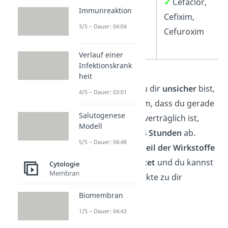
✓
✓
Cefaclor,
Immunreaktion
Cephalosporine
Cefixim,
3/5 – Dauer: 04:04
Cefuroxim
Verlauf einer
Infektionskrank
heit
Übrigens:
Wenn du dir
unsicher
bist,
4/5 – Dauer: 03:01
ob das Antibiotikum, dass du gerade
Salutogenese
nimmst, mit Milch verträglich ist,
Modell
warte
einfach für
4 Stunden
ab.
5/5 – Dauer: 04:48
Dann ist der
Großteil der Wirkstoffe
schon
ausgeschüttet
und du kannst
Cytologie
Membran
wieder Milchprodukte zu dir
nehmen.
Biomembran
1/5 – Dauer: 04:43