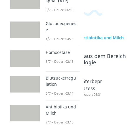
sphat (ATP)
3/7 – Dauer: 06:18
Gluconeogenes
e
zur Videoseite: Antibiotika und Milch
4/7 – Dauer: 04:25
Homöostase
Beliebte Inhalte aus dem Bereich
Cytologie
5/7 – Dauer: 02:15
Blutzuckerregu
Wie
Wie
Sterbepr
lation
lange
lange
ozess
6/7 – Dauer: 03:14
kann
kann
Dauer: 05:31
man
man
Antibiotika und
ohne
ohne
Milch
Essen
Trinken
7/7 – Dauer: 03:15
überlebe
überlebe
n?
n?