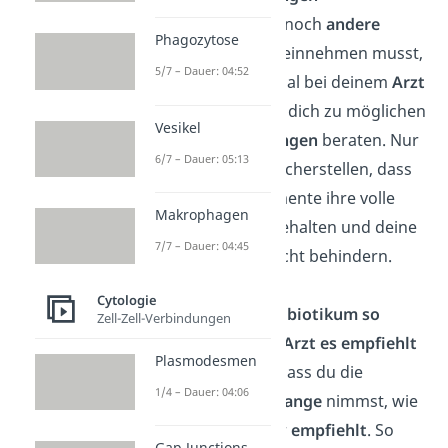
Wenn du auch noch
andere
Phagozytose
Medikamente
einnehmen musst,
5/7 – Dauer: 04:52
frag
noch einmal bei deinem
Arzt
nach und lasse dich zu möglichen
Vesikel
Wechselwirkungen
beraten. Nur
6/7 – Dauer: 05:13
so kannst du sicherstellen, dass
beide Medikamente ihre volle
Makrophagen
Wirksamkeit behalten und deine
7/7 – Dauer: 04:45
Behandlung nicht behindern.
Cytologie
Nimm das Antibiotikum so
Zell-Zell-Verbindungen
lange, wie der Arzt es empfiehlt
Plasmodesmen
Achte darauf, dass du die
1/4 – Dauer: 04:06
Antibiotika
so lange
nimmst, wie
dein
Arzt
es dir
empfiehlt
. So
Gap Junctions