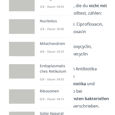
Zu den
Antibiotika
, die du
nicht mit
2/8 – Dauer: 04:50
Milch
einnehmen solltest, zählen:
Nucleolus
Fluorchinolone
: Ciprofloxacin,
3/8 – Dauer: 05:00
Enoxacin, Norfloxacin
Mitochondrien
Tetracycline
: Doxycyclin,
4/8 – Dauer: 03:33
Minocyclin, Lymecyclin
Endoplasmatis
Beide Arten von Antibiotika
ches Retikulum
gehören zu den
5/8 – Dauer: 04:55
Breitbandantibiotika
und
werden deshalb bei
Ribosomen
unterschiedlichsten bakteriellen
6/8 – Dauer: 04:15
Erkrankungen
verschrieben.
Golgi Apparat