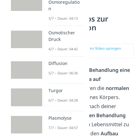
Osmoregulatio
n
Weitere Tipps zur
3/7 – Dauer: 04:13
Einnahme von
Osmotischer
Antibiotika
Druck
zur Stelle im Video springen
4/7 – Dauer: 04:42
(02:12)
Diffusion
Baue nach der Behandlung eine
5/7 – Dauer: 06:36
neue Darmflora auf
Antibiotika stören die
normalen
Turgor
Funktionen
deines Körpers.
6/7 – Dauer: 04:28
Achte deshalb nach deiner
abgeschlossenen Behandlung
Plasmolyse
darauf, dass du Lebensmittel zu
7/7 – Dauer: 04:57
dir nimmst, die den
Aufbau