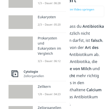
einfach erklärt
1/3 – Dauer: 06:28
zur Stelle im Video springen
(00:12)
Eukaryoten
2/3 – Dauer: 05:20
Die
Behauptung
, dass du
Antibiotika
und Milch
grundsätzlich nicht
Prokaryoten
zusammen nehmen darfst, ist
falsch
.
und
Das hängt erstmal von der
Art des
Eukaryoten im
Vergleich
Wirkstoffs
in dem Antibiotikum ab.
Es gibt
bestimmte
Antibiotika, die
3/3 – Dauer: 06:12
durch die
Einnahme von Milch
und
Cytologie
Milchprodukten
nicht
mehr richtig
Zellorganellen
wirken
können. Das in den
Zellkern
Milchprodukten enthaltene
Calcium
1/8 – Dauer: 04:23
verhindert
, dass das Antibiotikum
richtig funktioniert.
Zellorganellen