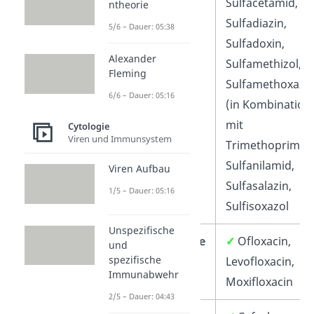
Sulfacetamid,
ntheorie
Sulfadiazin,
5/6 – Dauer: 05:38
Sulfadoxin,
Alexander
Sulfamethizol,
Fleming
Sulfamethoxazo
6/6 – Dauer: 05:16
(in Kombination
mit
Cytologie
Viren und Immunsystem
Trimethoprim),
Sulfanilamid,
Viren Aufbau
Sulfasalazin,
1/5 – Dauer: 05:16
Sulfisoxazol
Unspezifische
✓
Fluorchinolone
✓
Ofloxacin,
und
spezifische
Levofloxacin,
Immunabwehr
Moxifloxacin
2/5 – Dauer: 04:43