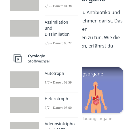
2/3 – Dauer: 04:38
Nun weißt du, ob du Antibiotika und
Milch zusammen nehmen darfst. Das
Assimilation
und
hat vor allem mit den
Dissimilation
Verdauungsorganen
zu tun. Wie die
3/3 – Dauer: 05:22
genau funktionieren, erfährst du
hier!
Cytologie
Stoffwechsel
Autotroph
1/7 – Dauer: 02:59
Heterotroph
2/7 – Dauer: 03:00
Zum Video: Verdauungsorgane
Adenosintripho