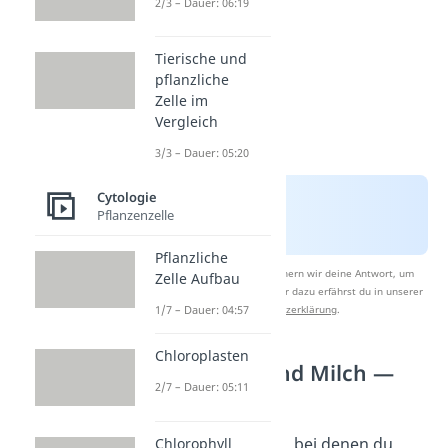
2/3 – Dauer: 06:19
Tierische und
pflanzliche
Zelle im
Vergleich
3/3 – Dauer: 05:20
Cytologie
Pflanzenzelle
Pflanzliche
Nach Beantwortung speichern wir deine Antwort, um
Zelle Aufbau
Studyflix zu verbessern. Mehr dazu erfährst du in unserer
Datenschutzerklärung
.
1/7 – Dauer: 04:57
Chloroplasten
Antibiotika und Milch —
2/7 – Dauer: 05:11
Übersicht
Es gibt
Antibiotika
, bei denen du
Chlorophyll