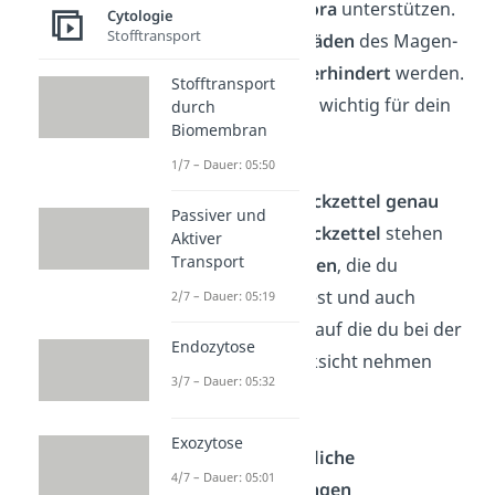
deiner Darmflora
unterstützen.
Cytologie
Stofftransport
So können
Schäden
des Magen-
Darm-Trakts
verhindert
werden.
Stofftransport
Der ist nämlich wichtig für dein
durch
Biomembran
Immunsystem.
1/7 – Dauer: 05:50
Lies den Beipackzettel genau
Passiver und
Auf dem
Beipackzettel
stehen
Aktiver
Transport
Nebenwirkungen
, die du
beachten solltest und auch
2/7 – Dauer: 05:19
weitere Dinge, auf die du bei der
Endozytose
Einnahme Rücksicht nehmen
3/7 – Dauer: 05:32
sollst.
Exozytose
Achte auf mögliche
4/7 – Dauer: 05:01
Wechselwirkungen