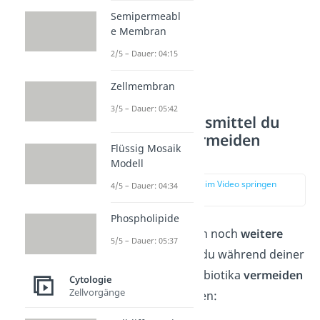
Semipermeabl
e Membran
2/5 – Dauer: 04:15
Zellmembran
3/5 – Dauer: 05:42
Welche Lebensmittel du
außerdem vermeiden
Flüssig Mosaik
solltest
Modell
zur Stelle im Video springen
4/5 – Dauer: 04:34
(01:18)
Phospholipide
Es gibt neben Milch noch
weitere
5/5 – Dauer: 05:37
Lebensmittel
, die du während deiner
Einnahme von Antibiotika
vermeiden
Cytologie
Zellvorgänge
solltest. Dazu zählen: