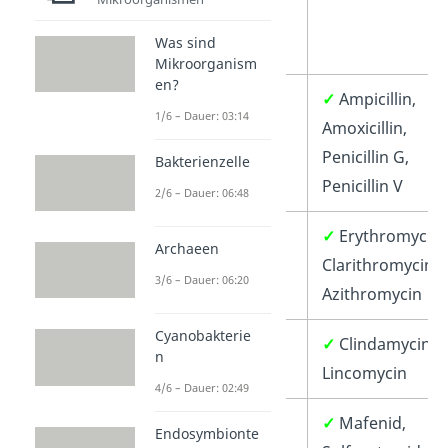
Was sind
Mikroorganism
en?
✓
Penicilline
✓
Ampicillin,
1/6 – Dauer: 03:14
Amoxicillin,
Penicillin G,
Bakterienzelle
Penicillin V
2/6 – Dauer: 06:48
✓
Makrolide
✓
Erythromycin,
Archaeen
Clarithromycin,
3/6 – Dauer: 06:20
Azithromycin
Cyanobakterie
✓
Lincosamide
✓
Clindamycin,
n
Lincomycin
4/6 – Dauer: 02:49
✓
Sulfonamide
✓
Mafenid,
Endosymbionte