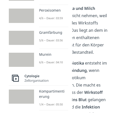
Manche
Antibiotika und Milch
Peroxisomen
solltest du besser nicht nehmen, weil
4/6 – Dauer: 03:59
sie die
Aufnahme
des Wirkstoffs
hemmen
können. Das liegt an dem in
Gramfärbung
den Milchprodukten enthaltenen
5/6 – Dauer: 03:56
Calcium
. Calcium ist für den Körper
ein sehr wichtiger Bestandteil.
Murein
6/6 – Dauer: 04:10
Bei manchen
Antibiotika
entsteht im
Darm
eine Art
Verbindung
, wenn
Cytologie
Calcium und Antibiotikum
Zellorganisation
aufeinander treffen. Die macht es
Kompartimenti
dann
schwerer
, dass der
Wirkstoff
erung
des Antibiotikums
ins Blut
gelangen
1/4 – Dauer: 05:50
kann. Dadurch wird die
Infektion