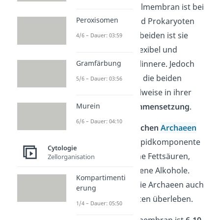
Der
Aufbau
der Zellmembran ist bei
Peroxisomen
den Eukaryoten und Prokaryoten
relativ ähnlich. Bei beiden ist sie
4/6 – Dauer: 03:59
nämlich ziemlich flexibel und
umschließt das Zellinnere. Jedoch
Gramfärbung
unterscheiden sich die beiden
5/6 – Dauer: 03:56
Membrantypen teilweise in ihrer
chemischen Zusammensetzung
.
Murein
6/6 – Dauer: 04:10
In den
prokaryotischen
Archaeen
befinden sich als Lipidkomponente
Cytologie
beispielsweise keine Fettsäuren,
Zellorganisation
sondern verschiedene Alkohole.
Kompartimenti
Dadurch können die Archaeen auch
erung
in extremen Gebieten überleben.
1/4 – Dauer: 05:50
Übrigens:
Die Zellmembran ist
6-10