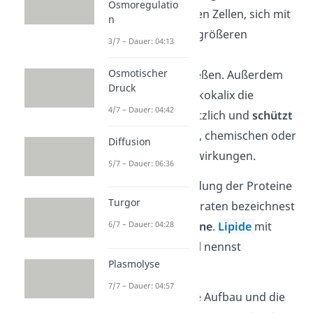
Osmoregulatio
ermöglicht er es den Zellen, sich mit
n
anderen Zellen zu größeren
3/7 – Dauer: 04:13
Zellverbänden
Osmotischer
zusammenzuschließen. Außerdem
Druck
stabilisiert
die Glykokalix die
4/7 – Dauer: 04:42
Zellmembran zusätzlich und
schützt
sie so vor fremden, chemischen oder
Diffusion
mechanischen Einwirkungen.
5/7 – Dauer: 06:36
Merke:
Die Verbindung der Proteine
Turgor
mit den Kohlenhydraten bezeichnest
6/7 – Dauer: 04:28
du als
Glykoproteine
.
Lipide
mit
Kohlenhydratanteil nennst
Plasmolyse
du
Glykolipide
.
7/7 – Dauer: 04:57
Der grundsätzliche Aufbau und die