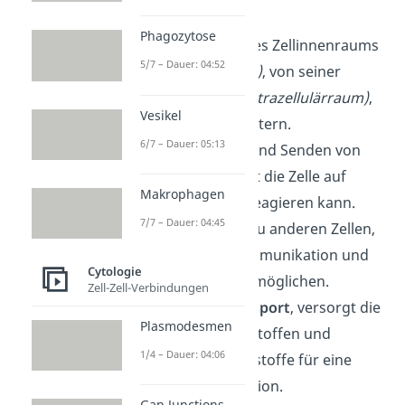
sind:
Phagozytose
Abgrenzung
des Zellinnenraums
5/7 – Dauer: 04:52
(inneres Milieu)
, von seiner
Umgebung
(Extrazellulärraum)
,
Vesikel
um Stoffe zu filtern.
6/7 – Dauer: 05:13
Übertragung
und Senden von
Signalen, damit die Zelle auf
Makrophagen
äußere Reize reagieren kann.
7/7 – Dauer: 04:45
Verknüpfung
zu anderen Zellen,
um die Zellkommunikation und
Cytologie
Stabilität zu ermöglichen.
Zell-Zell-Verbindungen
Membrantransport
, versorgt die
Plasmodesmen
Zelle mit Nährstoffen und
1/4 – Dauer: 04:06
entfernt Abfallstoffe für eine
optimale Funktion.
Gap Junctions