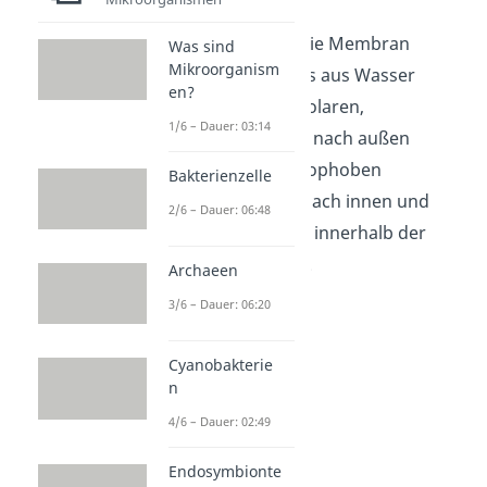
Da der Raum um die Membran
Was sind
Mikroorganism
herum größtenteils aus Wasser
en?
besteht, sind die polaren,
1/6 – Dauer: 03:14
hydrophilen Köpfe nach außen
gewandt. Die hydrophoben
Bakterienzelle
Schwänze zeigen nach innen und
2/6 – Dauer: 06:48
machen den Raum innerhalb der
Doppelschicht aus.
Archaeen
3/6 – Dauer: 06:20
Cyanobakterie
n
4/6 – Dauer: 02:49
Endosymbionte