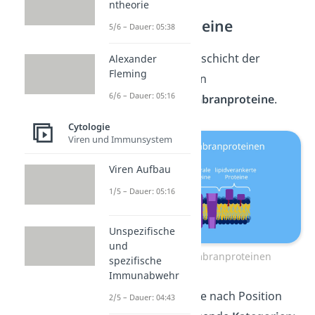
ntheorie
Membranproteine
5/6 – Dauer: 05:38
An der Lipiddoppelschicht der
Alexander
Fleming
Zellmembran liegen
6/6 – Dauer: 05:16
verschiedene
Membranproteine
.
Cytologie
Viren und Immunsystem
Viren Aufbau
1/5 – Dauer: 05:16
Unspezifische
und
Arten von Membranproteinen
spezifische
Immunabwehr
Du unterteilst sie, je nach Position
2/5 – Dauer: 04:43