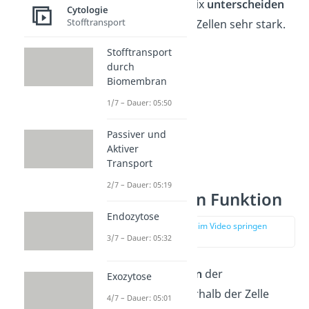
Dicke der Glykokalix
unterscheiden
Cytologie
Stofftransport
sich zwischen den Zellen sehr stark.
Stofftransport
durch
Biomembran
1/7 – Dauer: 05:50
Passiver und
Aktiver
Transport
2/7 – Dauer: 05:19
Zellmembran Funktion
Endozytose
zur Stelle im Video springen
(02:46)
3/7 – Dauer: 05:32
Die
Hauptaufgaben
der
Exozytose
Zellmembran innerhalb der Zelle
4/7 – Dauer: 05:01