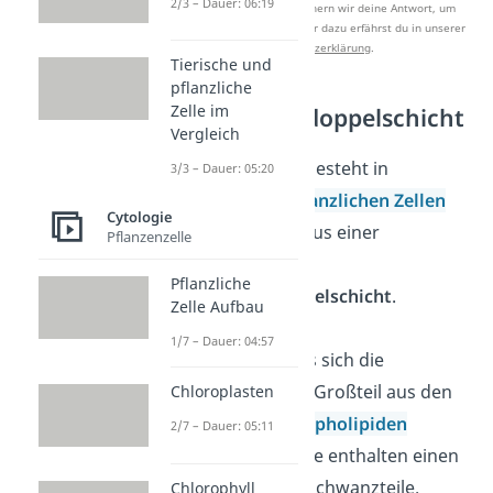
2/3 – Dauer: 06:19
Nach Beantwortung speichern wir deine Antwort, um
Studyflix zu verbessern. Mehr dazu erfährst du in unserer
Datenschutzerklärung
.
Tierische und
pflanzliche
Zelle im
Phospholipiddoppelschicht
Vergleich
Die Zellmembran besteht in
3/3 – Dauer: 05:20
tierischen
und
pflanzlichen
Zellen
Cytologie
und in
Bakterien
aus einer
Pflanzenzelle
sogenannten
Pflanzliche
Phospholipiddoppelschicht
.
Zelle Aufbau
1/7 – Dauer: 04:57
Das bedeutet, dass sich die
Zellmembran zum Großteil aus den
Chloroplasten
sogenannten
Phospholipiden
2/7 – Dauer: 05:11
zusammensetzt. Sie enthalten einen
Kopfteil und zwei Schwanzteile.
Chlorophyll