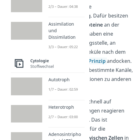
Zellmembran ist die
2/3 – Dauer: 04:38
Signalübertragung
. Dafür besitzen
Assimilation
Zellen
Rezeptorproteine
an der
und
Zellmembran. Sie haben eine
Dissimilation
spezifische Bindungsstelle, an
3/3 – Dauer: 05:22
welcher Signalmoleküle nach dem
Schlüssel-Schloss-Prinzip
andocken.
Cytologie
Stoffwechsel
Das Binden öffnet bestimmte Kanäle,
durch die Informationen zu anderen
Autotroph
Zellen gelangen.
1/7 – Dauer: 02:59
So kann die Zelle schnell auf
Heterotroph
Umweltveränderungen reagieren
2/7 – Dauer: 03:00
und sich anpassen.
Das ist
besonders wichtig für die
Adenosintripho
Kommunikation zwischen Zellen
in