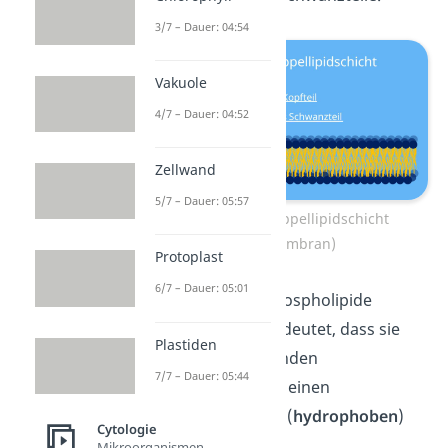
3/7 – Dauer: 04:54
Vakuole
4/7 – Dauer: 04:52
Zellwand
5/7 – Dauer: 05:57
Aufbau der Doppellipidschicht
(Zellmembran)
Protoplast
6/7 – Dauer: 05:01
Insgesamt sind Phospholipide
amphiphil
. Das bedeutet, dass sie
Plastiden
einen wasserliebenden
7/7 – Dauer: 05:44
(
hydrophilen
) und einen
wassermeidenden (
hydrophoben
)
Cytologie
Teil besitzen.
Mikroorganismen