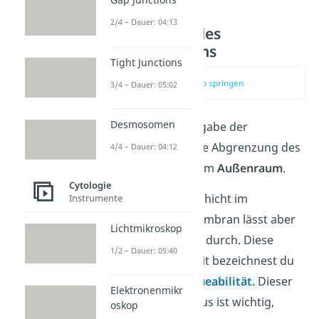
2/4 – Dauer: 04:13
Abgrenzung des
Zellinnenraums
Tight Junctions
zum Video springen
3/4 – Dauer: 05:02
Desmosomen
Die wichtigste Aufgabe der
Zellmembran ist die Abgrenzung des
4/4 – Dauer: 04:12
Zellinnenraums
vom
Außenraum
.
Cytologie
Die hydrophobe Schicht im
Instrumente
Innenraum der Membran lässt aber
Lichtmikroskop
nicht alle Moleküle durch. Diese
1/2 – Dauer: 05:40
Halbdurchlässigkeit bezeichnest du
auch als
Semipermeabilität.
Dieser
Elektronenmikr
Schutzmechanismus ist wichtig,
oskop