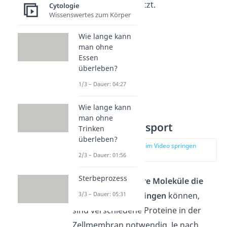
Gewebes unterstützt.
Cytologie
Wissenswertes zum Körper
Wie lange kann
man ohne
Essen
überleben?
1/3 – Dauer: 04:27
Wie lange kann
man ohne
Membrantransport
Trinken
überleben?
zur Stelle im Video springen
(03:18)
2/3 – Dauer: 01:56
Sterbeprozess
Damit auch
größere Moleküle die
Membran durchdringen
können,
3/3 – Dauer: 05:31
sind verschiedene Proteine in der
Zellmembran notwendig. Je nach