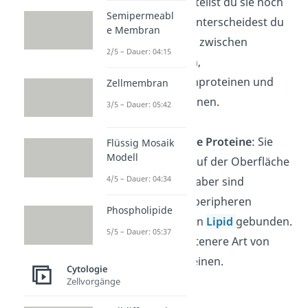
Funktion unterteilst du sie noch
Semipermeabl
weiter. Dabei unterscheidest du
e Membran
unter anderem zwischen
2/5 – Dauer: 04:15
Kanalproteinen,
Transmembranproteinen und
Zellmembran
Rezeptorproteinen.
3/5 – Dauer: 05:42
Lipidverankerte Proteine
: Sie
Flüssig Mosaik
Modell
befinden sich auf der Oberfläche
4/5 – Dauer: 04:34
der Membran, aber sind
entgegen den peripheren
Phospholipide
Proteinen an ein
Lipid
gebunden.
5/5 – Dauer: 05:37
Das ist eine seltenere Art von
Membranproteinen.
Cytologie
Zellvorgänge
Glykokalix