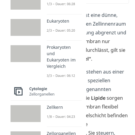
1/3 – Dauer: 06:28
Die
Zellmembran
ist eine dünne,
Eukaryoten
flexible Hülle, die den Zellinnenraum
2/3 – Dauer: 05:20
von seiner Umgebung abgrenzt und
schützt.
Da die Membran nur
Prokaryoten
bestimmte Stoffe durchlässt, gilt sie
und
als „
semipermeabel“
.
Eukaryoten im
Vergleich
Zellmembranen bestehen aus einer
3/3 – Dauer: 06:12
Doppelschicht
von speziellen
Fettsäuren. Den sogenannten
Cytologie
Zellorganellen
Phospholipiden
.
Die
Lipide
sorgen
dafür, dass die Membran flexibel
Zellkern
bleibt. In der Doppelschicht befinden
1/8 – Dauer: 04:23
sich kleine Tore, die
Membranproteine
. Sie
st
euern,
Zellorganellen