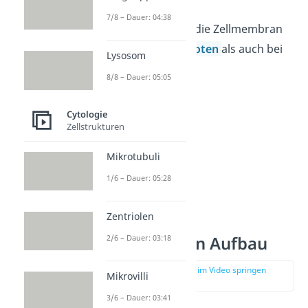
7/8 – Dauer: 04:38
Merke:
Du findest die Zellmembran
sowohl bei
Eukaryoten
als auch bei
Lysosom
Prokaryoten.
8/8 – Dauer: 05:05
Cytologie
Zellstrukturen
Mikrotubuli
1/6 – Dauer: 05:28
Zentriolen
Zellmembran Aufbau
2/6 – Dauer: 03:18
zur Stelle im Video springen
Mikrovilli
(00:50)
3/6 – Dauer: 03:41