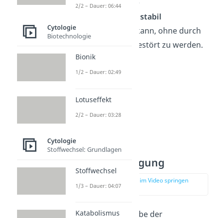
damit die Zelle ihre
2/2 – Dauer: 06:44
Lebensfunktionen stabil
Cytologie
aufrechterhalten
kann, ohne durch
Biotechnologie
äußere Einflüsse gestört zu werden.
Bionik
1/2 – Dauer: 02:49
Lotuseffekt
2/2 – Dauer: 03:28
Cytologie
Stoffwechsel: Grundlagen
Signalübertragung
Stoffwechsel
zur Stelle im Video springen
1/3 – Dauer: 04:07
(04:37)
Katabolismus
Eine weitere Aufgabe der