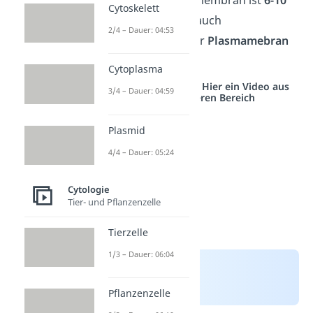
Cytoskelett
nm dick
und wird auch
2/4 – Dauer: 04:53
Zytomembran
oder
Plasmamebran
genannt.
Cytoplasma
Studyflix vernetzt: Hier ein Video aus
3/4 – Dauer: 04:59
einem anderen Bereich
Plasmid
4/4 – Dauer: 05:24
Cytologie
Tier- und Pflanzenzelle
Tierzelle
1/3 – Dauer: 06:04
Pflanzenzelle