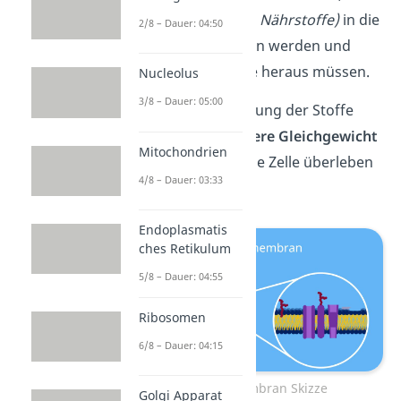
welche Stoffe
(z. B. Nährstoffe)
in die
2/8 – Dauer: 04:50
Zelle hineingelassen werden und
welche Abfallstoffe heraus müssen.
Nucleolus
3/8 – Dauer: 05:00
Die gezielte Steuerung der Stoffe
stabilisiert das
innere Gleichgewicht
Mitochondrien
der Zelle, sodass die Zelle überleben
4/8 – Dauer: 03:33
kann.
Endoplasmatis
ches Retikulum
5/8 – Dauer: 04:55
Ribosomen
6/8 – Dauer: 04:15
Die Zellmembran Skizze
Golgi Apparat