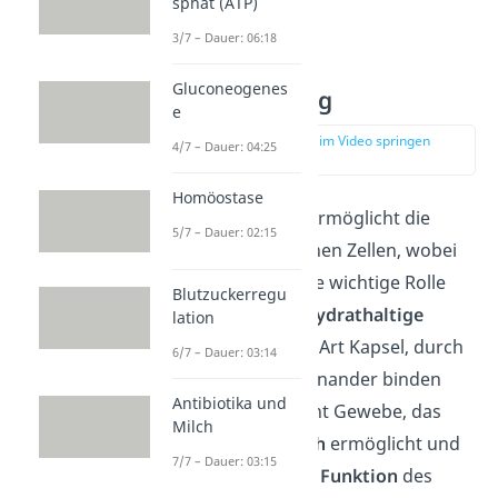
sphat (ATP)
einem Gewebe.
3/7 – Dauer: 06:18
Gluconeogenes
Zellverbindung
e
zur Stelle im Video springen
4/7 – Dauer: 04:25
(05:10)
Homöostase
Die Zellmembran ermöglicht die
5/7 – Dauer: 02:15
Verbindung
zwischen Zellen, wobei
die
Glykokalyx
eine wichtige Rolle
Blutzuckerregu
spielt. Die
kohlenhydrathaltige
lation
Schicht
bildet eine Art Kapsel, durch
6/7 – Dauer: 03:14
die sich Zellen aneinander binden
Antibiotika und
können. So entsteht Gewebe, das
Milch
den
Stoffaustausch
ermöglicht und
7/7 – Dauer: 03:15
die
Struktur
sowie
Funktion
des