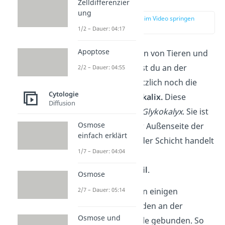
Zelldifferenzier
ung
zur Stelle im Video springen
(02:10)
1/2 – Dauer: 04:17
Apoptose
Innerhalb der Zellen von Tieren und
Prokaryoten findest du an der
2/2 – Dauer: 04:55
Zellmembran zusätzlich noch die
Cytologie
sogenannte
Glykokalix.
Diese
Diffusion
schreibst du auch
Glykokalyx
. Sie ist
Osmose
eine Schicht an der Außenseite der
einfach erklärt
Zellmembran. Bei der Schicht handelt
1/7 – Dauer: 04:04
es sich um einen
Kohlenhydratanteil
.
Osmose
2/7 – Dauer: 05:14
Die Glykokalix ist an einigen
Proteinen und Lipiden an der
Osmose und
Außenseite der Zelle gebunden. So