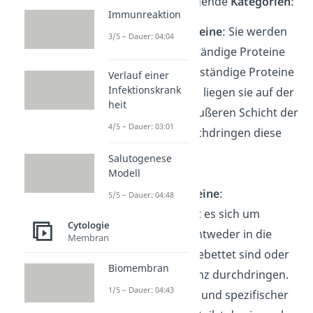
und Aufbau, in folgende
Kategorien
:
Immunreaktion
Periphere Proteine
: Sie werden
3/5 – Dauer: 04:04
auch wechselständige Proteine
oder membranständige Proteine
Verlauf einer
Infektionskrank
genannt. Dabei liegen sie auf der
heit
inneren oder äußeren Schicht der
4/5 – Dauer: 03:01
Membran, durchdringen diese
jedoch nicht.
Salutogenese
Modell
Integrale Proteine
:
5/5 – Dauer: 04:48
Hierbei handelt es sich um
Cytologie
Proteine, die entweder in die
Membran
Membran eingebettet sind oder
Biomembran
diese sogar ganz durchdringen.
1/5 – Dauer: 04:43
Je nach Aufbau und spezifischer