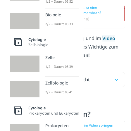
1/2 – Dauer: 05:52
Was ist eine
Zellmembran?
Biologie
(00:10)
2/2 – Dauer: 03:33
In unserem Beitrag und im
Video
Cytologie
Zellbiologie
erklären wir dir alles Wichtige zum
Thema
Zellmembran!
Zelle
1/2 – Dauer: 05:39
Inhaltsübersicht
Zellbiologie
2/2 – Dauer: 05:41
Was ist eine
Cytologie
Zellmembran?
Prokaryoten und Eukaryoten
zur Stelle im Video springen
Prokaryoten
(00:10)