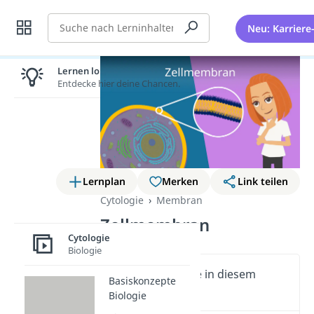
Suche
Neu: Karriere
Lernen lohnt sich!
Entdecke hier deine Chancen.
Lernplan
Merken
Link teilen
Cytologie
Membran
Zellmembran
Cytologie
Biologie
Wichtige Inhalte in diesem
Basiskonzepte
Video
Biologie