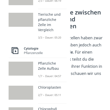
2/3 – Dauer: 06:19
Unterschiede zwischen
Tierische und
Tierzellen und
pflanzliche
Pflanzenzellen
Zelle im
Vergleich
Tier- und Pflanzenzellen haben zwar
3/3 – Dauer: 05:20
viel gemeinsam, haben jedoch auch
Cytologie
einige
Unterschiede
. Für einen
Pflanzenzelle
besseren Überblick teilst du die
Pflanzliche
Unterschiede nach ihrer Funktion in
Zelle Aufbau
Kategorien ein. Sie schauen wir uns
1/7 – Dauer: 04:57
jetzt genauer an.
Chloroplasten
2/7 – Dauer: 05:11
Chlorophyll