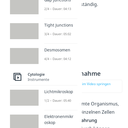
Photosynthese
zuständig.
2/4 – Dauer: 04:13
Tight Junctions
3/4 – Dauer: 05:02
Desmosomen
4/4 – Dauer: 04:12
Nahrungsaufnahme
Cytologie
Instrumente
zur Stelle im Video springen
(02:56)
Lichtmikroskop
1/2 – Dauer: 05:40
Nicht nur der gesamte Organismus,
sondern auch die einzelnen Zellen
Elektronenmikr
sind in der Lage,
Nahrung
oskop