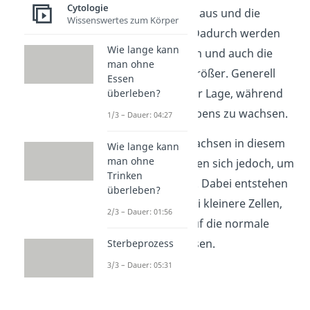
Cytologie
Zellen dehnen sich aus und die
Wissenswertes zum Körper
Zellwand wächst. Dadurch werden
Wie lange kann
die einzelnen Zellen und auch die
man ohne
gesamte Pflanze größer. Generell
Essen
sind Pflanzen in der Lage, während
überleben?
ihres gesamten Lebens zu wachsen.
1/3 – Dauer: 04:27
Tierische Zellen
wachsen in diesem
Wie lange kann
man ohne
Sinne nicht. Sie teilen sich jedoch, um
Trinken
sich zu vermehren. Dabei entstehen
überleben?
aus einer Zelle zwei kleinere Zellen,
2/3 – Dauer: 01:56
die dann wieder auf die normale
Größe heranwachsen.
Sterbeprozess
3/3 – Dauer: 05:31