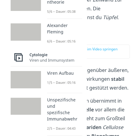
ntheorie
Nachbarzelle führen. Die
5/6 – Dauer: 05:38
Aussparungen nennst du
Tüpfel
.
Alexander
Fleming
Stützfunktion
6/6 – Dauer: 05:16
zur Stelle im Video springen
(01:04)
Cytologie
Viren und Immunsystem
Damit eine Zelle gegenüber äußeren,
Viren Aufbau
mechanischen Einwirkungen
stabil
1/5 – Dauer: 05:16
bleibt, muss sie gut gestützt werden.
Unspezifische
Diese Stützfunktion übernimmt in
und
der
pflanzlichen Zelle
vor allem die
spezifische
Zellwand
. Sie besteht zum Großteil
Immunabwehr
aus den
Polysacchariden
Cellulose
2/5 – Dauer: 04:43