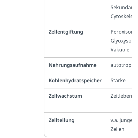
Sekundär:
Cytoskelett
Zellentgiftung
Peroxisome
Glyoxysome
Vakuole
Nahrungsaufnahme
autotroph
Kohlenhydratspeicher
Stärke
Zellwachstum
Zeitlebens
Zellteilung
v.a. junge
Zellen