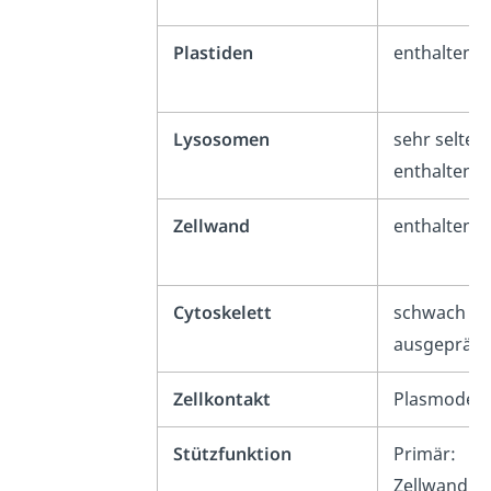
Plastiden
enthalten
Lysosomen
sehr selten
enthalten
Zellwand
enthalten
Cytoskelett
schwach
ausgeprägt
Zellkontakt
Plasmodes
Stützfunktion
Primär:
Zellwand