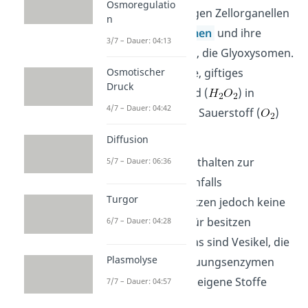
Osmoregulatio
Die zweiten wichtigen Zellorganellen
n
sind die
Peroxisomen
und ihre
3/7 – Dauer: 04:13
spezialisierte Form, die Glyoxysomen.
Sie sind in der Lage, giftiges
Osmotischer
Druck
Wasserstoffperoxid (
) in
4/7 – Dauer: 04:42
Wasser (
) und Sauerstoff (
)
zu spalten.
Diffusion
Tierische Zellen
enthalten zur
5/7 – Dauer: 06:36
Zellentgiftung ebenfalls
Turgor
Peroxisomen, besitzen jedoch keine
Glyoxysomen. Dafür besitzen
6/7 – Dauer: 04:28
sie
Lysosomen
. Das sind Vesikel, die
Plasmolyse
mithilfe von Verdauungsenzymen
zellfremde und zelleigene Stoffe
7/7 – Dauer: 04:57
abbauen können.