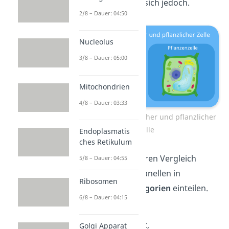
unterscheiden sie sich jedoch.
2/8 – Dauer: 04:50
Nucleolus
3/8 – Dauer: 05:00
Mitochondrien
4/8 – Dauer: 03:33
Vergleich von tierischer und pflanzlicher
Zelle
Endoplasmatis
ches Retikulum
Für einen einfacheren Vergleich
5/8 – Dauer: 04:55
kannst du die Organellen in
Ribosomen
verschiedene
Kategorien
einteilen.
6/8 – Dauer: 04:15
Dazu gehören:
Der Zellkontakt,
Golgi Apparat