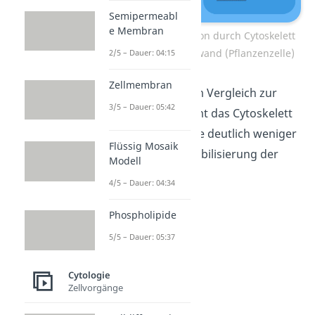
Semipermeabl
e Membran
Primäre Stützfunktion durch Cytoskelett
(Tierzelle) und Zellwand (Pflanzenzelle)
2/5 – Dauer: 04:15
Zellmembran
Schon gewusst?
Im Vergleich zur
3/5 – Dauer: 05:42
Tierzelle übernimmt das Cytoskelett
in der Pflanzenzelle deutlich weniger
Flüssig Mosaik
Funktionen zur Stabilisierung der
Modell
Zelle.
4/5 – Dauer: 04:34
Phospholipide
5/5 – Dauer: 05:37
Cytologie
Zellvorgänge