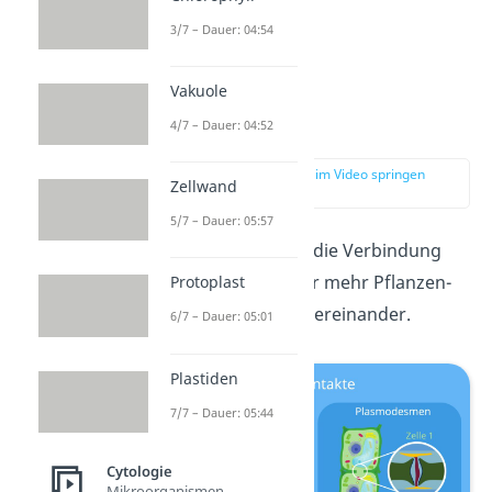
3/7 – Dauer: 04:54
Vakuole
4/7 – Dauer: 04:52
Zellkontakte
zur Stelle im Video springen
Zellwand
(00:40)
5/7 – Dauer: 05:57
Ein
Zellkontakt
ist die Verbindung
zwischen zwei oder mehr Pflanzen-
Protoplast
oder Tierzellen untereinander.
6/7 – Dauer: 05:01
Plastiden
7/7 – Dauer: 05:44
Cytologie
Mikroorganismen