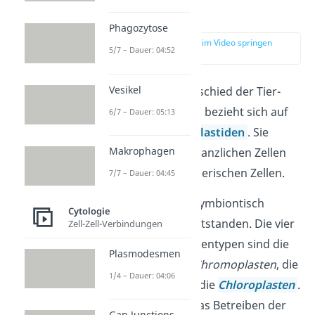
Plastiden
Phagozytose
zur Stelle im Video springen
5/7 – Dauer: 04:52
(02:34)
Vesikel
Ein weiterer Unterschied der Tier-
und Pflanzenzellen bezieht sich auf
6/7 – Dauer: 05:13
die sogenannten
Plastiden
. Sie
Makrophagen
kommen in den pflanzlichen Zellen
vor, aber
nicht
in tierischen Zellen.
7/7 – Dauer: 04:45
Sie sind aus endosymbiontisch
Cytologie
lebenden Zellen entstanden. Die vier
Zell-Zell-Verbindungen
wichtigsten Plastidentypen sind die
Plasmodesmen
Proplastiden
, die
Chromoplasten
, die
1/4 – Dauer: 04:06
Leukoplasten
und die
Chloroplasten
.
Letztere sind für das Betreiben der
Gap Junctions