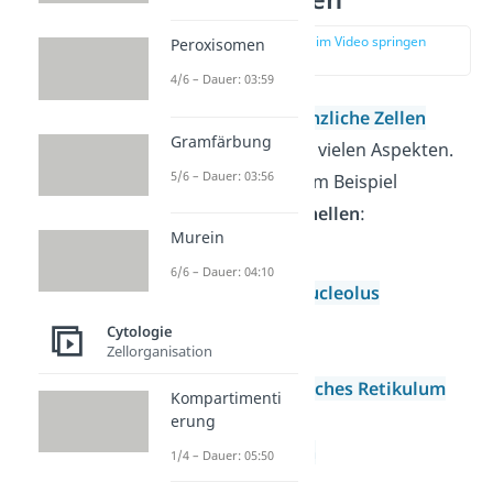
zur Stelle im Video springen
Peroxisomen
(00:19)
4/6 – Dauer: 03:59
Tierische
und
pflanzliche Zellen
Gramfärbung
ähneln sich in sehr vielen Aspekten.
5/6 – Dauer: 03:56
Beide enthalten zum Beispiel
folgende
Zellorganellen
:
Murein
Zellmembran
6/6 – Dauer: 04:10
Zellkern
mit
Nucleolus
Golgi Apparat
Cytologie
Zellorganisation
Ribosomen
Endoplasmatisches Retikulum
Kompartimenti
Cytoplasma
erung
Mitochondrien
1/4 – Dauer: 05:50
Cytoskelett