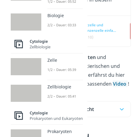
1/2 – Dauer: 05:52
Video
Biologie
Tierzelle und
2/2 – Dauer: 03:33
Pflanzenzelle einfach
erklärt
(00:10)
Cytologie
Zellbiologie
Die
Gemeinsamkeiten
und
Zelle
Unterschiede
von tierischen und
1/2 – Dauer: 05:39
pflanzlichen Zellen erfährst du hier
im Beitrag und im passenden
Video
!
Zellbiologie
2/2 – Dauer: 05:41
Inhaltsübersicht
Cytologie
Prokaryoten und Eukaryoten
Prokaryoten
Tierzelle und