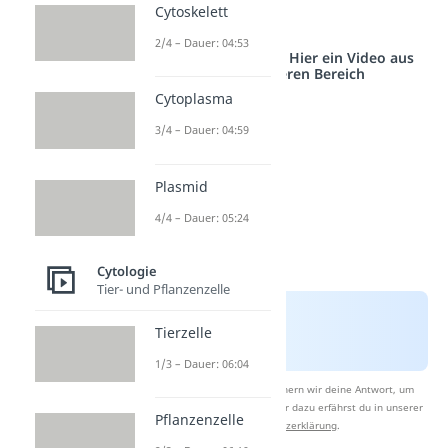
Cytoskelett
Vesikel
2/4 – Dauer: 04:53
Studyflix vernetzt: Hier ein Video aus
einem anderen Bereich
Cytoplasma
3/4 – Dauer: 04:59
Plasmid
4/4 – Dauer: 05:24
Cytologie
Tier- und Pflanzenzelle
Tierzelle
1/3 – Dauer: 06:04
Nach Beantwortung speichern wir deine Antwort, um
Studyflix zu verbessern. Mehr dazu erfährst du in unserer
Pflanzenzelle
Datenschutzerklärung
.