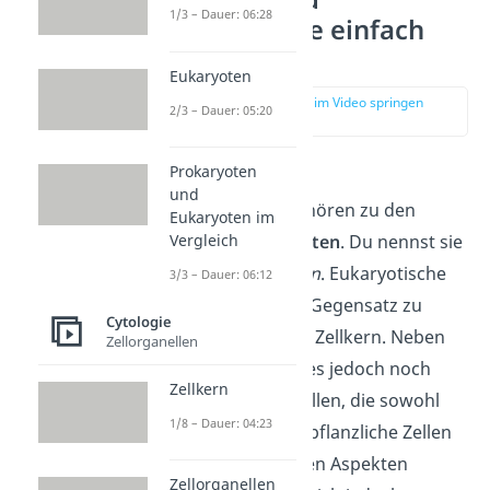
1/3 – Dauer: 06:28
Pflanzenzelle einfach
erklärt
Eukaryoten
zur Stelle im Video springen
2/3 – Dauer: 05:20
(00:10)
Prokaryoten
Tierzellen
und
und
Pflanzenzellen
gehören zu den
Eukaryoten im
Vergleich
Zellen der
Eukaryoten
. Du nennst sie
daher auch
Eucyten
. Eukaryotische
3/3 – Dauer: 06:12
Zellen besitzen im Gegensatz zu
Cytologie
Prokayroten einen Zellkern. Neben
Zellorganellen
dem Zellkern gibt es jedoch noch
Zellkern
weitere Zellorganellen, die sowohl
1/8 – Dauer: 04:23
tierische, als auch pflanzliche Zellen
besitzen. In anderen Aspekten
Zellorganellen