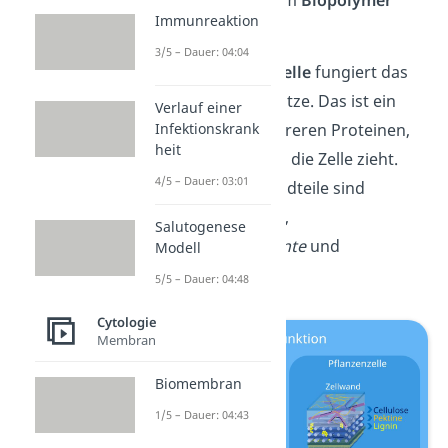
und
Pektin
und dem
Biopolymer
Immunreaktion
Lignin
.
3/5 – Dauer: 04:04
In der
tierischen Zelle
fungiert das
Cytoskelett
als Stütze. Das ist ein
Verlauf einer
Infektionskrank
Netzwerk aus mehreren Proteinen,
heit
welches sich durch die Zelle zieht.
4/5 – Dauer: 03:01
Seine Hauptbestandteile sind
dabei
Mikrotubuli
,
Salutogenese
Intermediärfilamente
und
Modell
Mikrofilamente
.
5/5 – Dauer: 04:48
Cytologie
Membran
Biomembran
1/5 – Dauer: 04:43