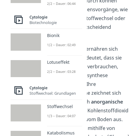
aufzunehmen
. Dadurch können
2/2 – Dauer: 06:44
Zellen wichtige Lebensvorgänge, wie
Cytologie
zum Beispiel den Stoffwechsel oder
Biotechnologie
das Wachstum, entscheidend
steuern.
Bionik
1/2 – Dauer: 02:49
Pflanzliche Zellen
ernähren sich
autotroph
. Das bedeutet, dass sie
Lotuseffekt
die Energie, die sie verbrauchen,
2/2 – Dauer: 03:28
selbst durch Photosynthese
erzeugen können. Ihre
Cytologie
Nahrungsaufnahme zeichnet sich
Stoffwechsel: Grundlagen
insbesondere durch
anorganische
Stoffwechsel
Stoffe
wie Wasser, Kohlenstoffdioxid
1/3 – Dauer: 04:07
oder Mineralsalze vom Boden aus.
Daraus können sie mithilfe von
Katabolismus