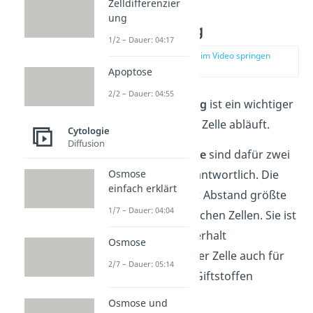
Zelldifferenzier
ung
Zellentgiftung
1/2 – Dauer: 04:17
zur Stelle im Video springen
(01:46)
Apoptose
2/2 – Dauer: 04:55
Auch die
Entgiftung
ist ein wichtiger
Prozess, der in der Zelle abläuft.
Cytologie
Diffusion
In der
Pflanzenzelle
sind dafür zwei
Zellorganellen verantwortlich. Die
Osmose
einfach erklärt
Vakuole
ist das mit Abstand größte
1/7 – Dauer: 04:04
Organell in pflanzlichen Zellen. Sie ist
neben dem Druckerhalt
Osmose
(
Turgordruck
) in der Zelle auch für
2/7 – Dauer: 05:14
die Lagerung von Giftstoffen
zuständig.
Osmose und