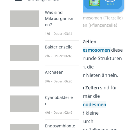
Was sind
Zellkontakt über Desmosomen (Tierzelle)
Mikroorganism
en?
und Plasmodesmen (Pflanzenzelle)
1/6 – Dauer: 03:14
Bei den
tierischen Zellen
Bakterienzelle
übernehmen die
Desmosomen
diese
2/6 – Dauer: 06:48
Funktion. Das sind runde Strukturen
in der Zellmembran, die
Archaeen
Druckknöpfen oder Nieten ähneln.
3/6 – Dauer: 06:20
In den
pflanzlichen Zellen
sind für
den Zellkontakt primär die
Cyanobakterie
n
sogenannten
Plasmodesmen
zuständig. Das sind kleine
4/6 – Dauer: 02:49
Plasmafäden, die durch
Endosymbionte
Aussparungen in der Zellwand zur