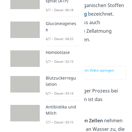
sphat (ATP)
energiereichen, organischen Stoffen
3/7 – Dauer: 06:18
wird als
Zellatmung
bezeichnet.
Wichtig ist hier, dass auch
Gluconeogenes
e
Pflanzenzellen eine Zellatmung
durchführen können.
4/7 – Dauer: 04:25
Homöostase
Zellwachstum
5/7 – Dauer: 02:15
zur Stelle im Video springen
(04:06)
Blutzuckerregu
lation
Ein weiterer wichtiger Prozess bei
6/7 – Dauer: 03:14
Tieren und Pflanzen ist das
Antibiotika und
Zellwachstum
.
Milch
Bei den
pflanzlichen Zellen
nehmen
7/7 – Dauer: 03:15
dafür die Vakuolen an Wasser zu, die