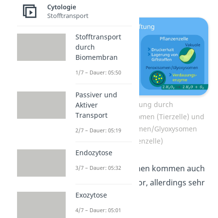
Cytologie
Stofftransport
Stofftransport
durch
Biomembran
1/7 – Dauer: 05:50
Passiver und
Zellentgiftung durch
Aktiver
Transport
Peroxisomen/Lysosomen (Tierzelle) und
Vakuole/Peroxisomen/Glyoxysomen
2/7 – Dauer: 05:19
(Pflanzenzelle)
Endozytose
Übrigens:
Lysosomen kommen auch
3/7 – Dauer: 05:32
in Pflanzenzellen vor, allerdings sehr
Exozytose
selten.
4/7 – Dauer: 05:01