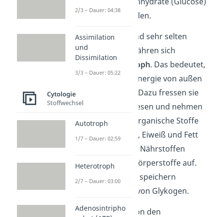
Sonnenlicht Kohlenhydrate (Glucose)
2/3 – Dauer: 04:38
und Sauerstoff bilden.
Tierische Zellen
und sehr selten
Assimilation
und
Pflanzenzellen ernähren sich
Dissimilation
dagegen
heterotroph
. Das bedeutet,
3/3 – Dauer: 05:22
dass sie sich ihre Energie von außen
zuführen müssen. Dazu fressen sie
Cytologie
Stoffwechsel
organische Lebewesen und nehmen
so hauptsächlich organische Stoffe
Autotroph
wie Kohlenhydrate, Eiweiß und Fett
1/7 – Dauer: 02:59
zu sich. Aus diesen Nährstoffen
bauen sie eigene Körperstoffe auf.
Heterotroph
Die Kohlenhydrate speichern
2/7 – Dauer: 03:00
Tierzellen in Form von Glykogen.
Adenosintripho
Diese Zerlegung von den