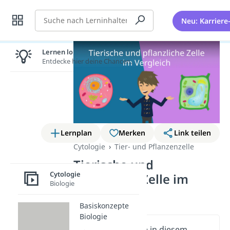
Suche
Neu: Karriere
Lernen lohnt sich!
Entdecke hier deine Chancen.
Lernplan
Merken
Link teilen
Cytologie
Tier- und Pflanzenzelle
Tierische und
Cytologie
pflanzliche Zelle im
Biologie
Vergleich
Basiskonzepte
Biologie
Wichtige Inhalte in diesem