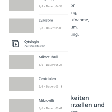
die Stützfunktion,
7/8 – Dauer: 04:38
die Zellentgiftung,
die Nahrungsaufnahme,
Lysosom
das Zellwachstum,
8/8 – Dauer: 05:05
und die Zellteilung.
Cytologie
Zellstrukturen
Mikrotubuli
1/6 – Dauer: 05:28
Zentriolen
2/6 – Dauer: 03:18
Gemeinsamkeiten
Mikrovilli
zwischen Tierzellen und
3/6 – Dauer: 03:41
Pflanzenzellen