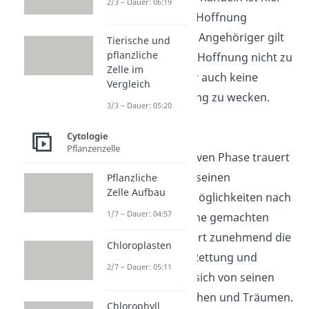
2/3 – Dauer: 06:19
auch mit einer Hoffnung
verbunden. Als Angehöriger gilt
Tierische und
pflanzliche
es dabei, diese Hoffnung nicht zu
Zelle im
zerstören, aber auch keine
Vergleich
falsche Hoffnung zu wecken.
3/3 – Dauer: 05:20
Cytologie
Depression
Pflanzenzelle
In der depressiven Phase trauert
der Sterbende seinen
Pflanzliche
Zelle Aufbau
ungenutzten Möglichkeiten nach
1/7 – Dauer: 04:57
und bereut seine gemachten
Fehler. Er verliert zunehmend die
Chloroplasten
Hoffnung auf Rettung und
2/7 – Dauer: 05:11
verabschiedet sich von seinen
liebsten Menschen und Träumen.
Chlorophyll