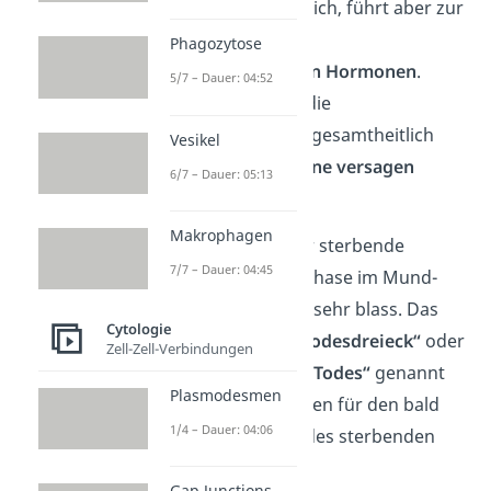
Das klingt schrecklich, führt aber zur
Ausschüttung von
Phagozytose
schmerzlindernden Hormonen
.
5/7 – Dauer: 04:52
Insgesamt lassen die
Körperfunktionen gesamtheitlich
Vesikel
nach und die
Organe versagen
6/7 – Dauer: 05:13
schlussendlich.
Makrophagen
Zusätzlich wird der sterbende
7/7 – Dauer: 04:45
Mensch in dieser Phase im Mund-
und Nasenbereich sehr blass. Das
Cytologie
Phänomen wird
„Todesdreieck“
oder
Zell-Zell-Verbindungen
auch
„Dreieck des Todes“
genannt
Plasmodesmen
und ist ein Anzeichen für den bald
1/4 – Dauer: 04:06
eintretenden Tod des sterbenden
Menschen.
Gap Junctions