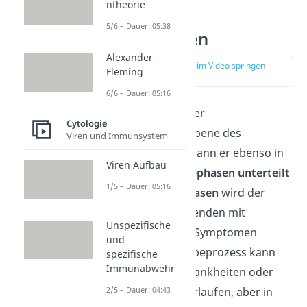
ntheorie
Körperliche
5/6 – Dauer: 05:38
Sterbephasen
Alexander
zur Stelle im Video springen
Fleming
(02:50)
6/6 – Dauer: 05:16
Unabhängig von der
Cytologie
psychologischen Ebene des
Viren und Immunsystem
Sterbeprozesses, kann er ebenso in
Viren Aufbau
körperliche Sterbephasen unterteilt
1/5 – Dauer: 05:16
werden. In
drei Phasen
wird der
Zustand des Sterbenden mit
Unspezifische
unterschiedlichen Symptomen
und
begleitet. Der Sterbeprozess kann
spezifische
Immunabwehr
bei bestimmten Krankheiten oder
Unfällen kürzer verlaufen, aber in
2/5 – Dauer: 04:43