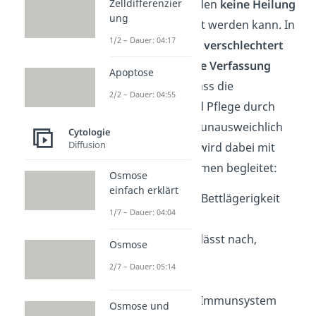
Zelldifferenzier
dem dem Sterbenden
keine Heilung
ung
mehr vorhergesagt werden kann. In
1/2 – Dauer: 04:17
der Terminalphase
verschlechtert
sich die
körperliche Verfassung
Apoptose
nämlich so weit, dass die
2/2 – Dauer: 04:55
Unterstützung und Pflege durch
andere Menschen unausweichlich
Cytologie
Diffusion
wird. Diese Phase wird dabei mit
folgenden Symptomen begleitet:
Osmose
einfach erklärt
Schwäche und Bettlägerigkeit
1/7 – Dauer: 04:04
Atemnot
Konzentration lässt nach,
Osmose
Desinteresse
2/7 – Dauer: 05:14
Angstzustände
geschwächtes Immunsystem
Osmose und