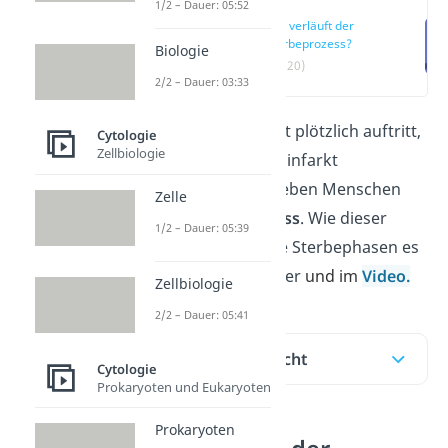
1/2 – Dauer: 05:52
Wie verläuft der
Sterbeprozess?
Biologie
(00:20)
2/2 – Dauer: 03:33
Wenn der Tod nicht plötzlich auftritt,
Cytologie
Zellbiologie
wie bei einem Herzinfarkt
beispielsweise, erleben Menschen
Zelle
einen
Sterbeprozess
. Wie dieser
1/2 – Dauer: 05:39
abläuft und welche Sterbephasen es
gibt, erfährst du hier
und im
Video.
Zellbiologie
2/2 – Dauer: 05:41
Inhaltsübersicht
Cytologie
Prokaryoten und Eukaryoten
Prokaryoten