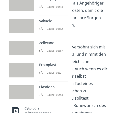
Hier solltest du als Angehöriger
3/7 – Dauer: 04:54
zuhören und trösten, damit die
sterbende Person ihre Sorgen
Vakuole
loswerden kann.
4/7 – Dauer: 04:52
Akzeptanz
Zellwand
Der Sterbende versöhnt sich mit
5/7 – Dauer: 05:57
seinem Schicksal und nimmt den
Tod als unausweichliche
Protoplast
Konsequenz an. Auch wenn es dir
6/7 – Dauer: 05:01
als Angehöriger selbst
schwerfällt, den Tod eines
Plastiden
geliebten Menschen zu
7/7 – Dauer: 05:44
akzeptieren: Du solltest
versuchen, den Ruhewunsch des
Cytologie
Sterbenden anzunehmen.
Mikroorganismen