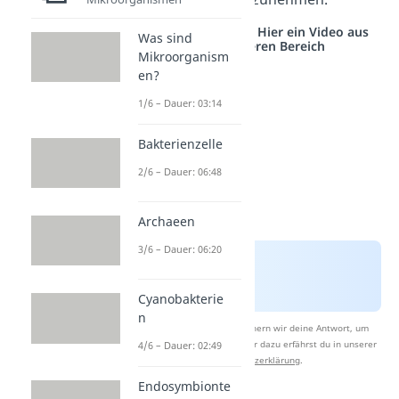
Studyflix vernetzt: Hier ein Video aus
Was sind
einem anderen Bereich
Mikroorganism
en?
1/6 – Dauer: 03:14
Bakterienzelle
2/6 – Dauer: 06:48
Archaeen
3/6 – Dauer: 06:20
Cyanobakterie
n
Nach Beantwortung speichern wir deine Antwort, um
Studyflix zu verbessern. Mehr dazu erfährst du in unserer
4/6 – Dauer: 02:49
Datenschutzerklärung
.
Endosymbionte