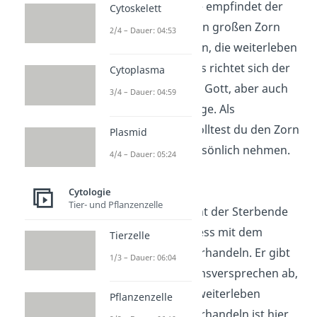
In dieser Phase empfindet der
Cytoskelett
Sterbende einen großen Zorn
2/4 – Dauer: 04:53
gegenüber allen, die weiterleben
dürfen. Oftmals richtet sich der
Cytoplasma
Ärger an Ärzte, Gott, aber auch
3/4 – Dauer: 04:59
enge Angehörige. Als
Angehöriger solltest du den Zorn
Plasmid
dabei nicht persönlich nehmen.
4/4 – Dauer: 05:24
Verhandeln
Cytologie
Tier- und Pflanzenzelle
Zudem versucht der Sterbende
im Sterbeprozess mit dem
Tierzelle
Schicksal zu verhandeln. Er gibt
1/3 – Dauer: 06:04
dabei Verhaltensversprechen ab,
sollte er noch weiterleben
Pflanzenzelle
dürfen. Das Verhandeln ist hier