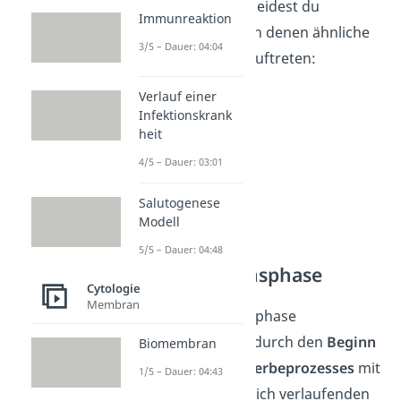
der Regel unterscheidest du
Immunreaktion
folgende Phasen, in denen ähnliche
3/5 – Dauer: 04:04
Sterbeanzeichen
auftreten:
Verlauf einer
Infektionskrank
heit
4/5 – Dauer: 03:01
Salutogenese
Modell
5/5 – Dauer: 04:48
Rehabilitationsphase
Cytologie
Membran
Die Rehabilitationsphase
kennzeichnet sich durch den
Beginn
Biomembran
des natürlichen Sterbeprozesses
mit
1/5 – Dauer: 04:43
einer am Ende tödlich verlaufenden