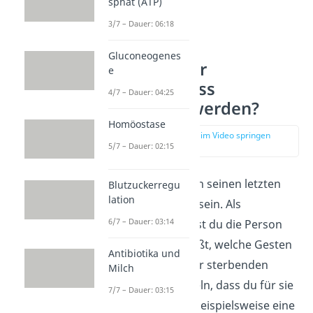
sphat (ATP)
3/7 – Dauer: 06:18
Gluconeogenes
Wie kann der
e
Sterbeprozess
4/7 – Dauer: 04:25
erleichtert werden?
Homöostase
zur Stelle im Video springen
5/7 – Dauer: 02:15
(04:52)
Niemand möchte in seinen letzten
Blutzuckerregu
lation
Momenten alleine sein. Als
6/7 – Dauer: 03:14
Angehöriger kennst du die Person
am besten. Du weißt, welche Gesten
Antibiotika und
es benötigt, um der sterbenden
Milch
Person zu vermitteln, dass du für sie
7/7 – Dauer: 03:15
da bist. Das kann beispielsweise eine