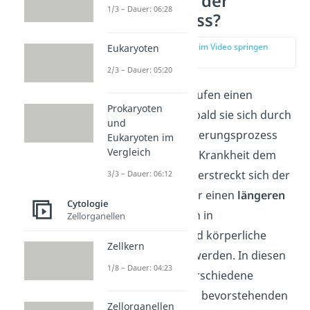
Wie verläuft der
1/3 – Dauer: 06:28
Sterbeprozess?
zur Stelle im Video springen
Eukaryoten
(00:20)
2/3 – Dauer: 05:20
Menschen durchlaufen einen
Prokaryoten
Sterbeprozess
, sobald sie sich durch
und
den natürlichen Alterungsprozess
Eukaryoten im
Vergleich
oder eine schwere Krankheit dem
Tod nähern. Dabei erstreckt sich der
3/3 – Dauer: 06:12
Sterbeprozess über einen
längeren
Cytologie
Zeitraum
und kann in
Zellorganellen
psychologische und körperliche
Zellkern
Phasen
eingeteilt werden. In diesen
1/8 – Dauer: 04:23
Phasen können verschiedene
Anzeichen
, die den bevorstehenden
Zellorganellen