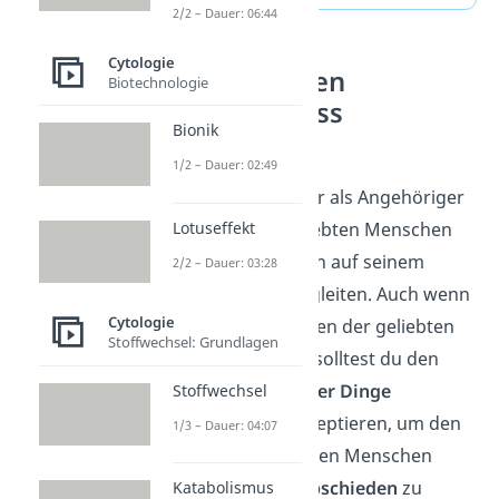
2/2 – Dauer: 06:44
Cytologie
Kann man den
Biotechnologie
Sterbeprozess
Bionik
aufhalten?
1/2 – Dauer: 02:49
Natürlich fällt es dir als Angehöriger
Lotuseffekt
schwer, einen geliebten Menschen
loszulassen und ihn auf seinem
2/2 – Dauer: 03:28
letzten Weg zu begleiten. Auch wenn
Cytologie
du dir das Überleben der geliebten
Stoffwechsel: Grundlagen
Person wünschst, solltest du den
natürlichen Lauf der Dinge
Stoffwechsel
schlussendlich akzeptieren, um den
1/3 – Dauer: 04:07
im Sterben liegenden Menschen
bestmöglich verabschieden
zu
Katabolismus