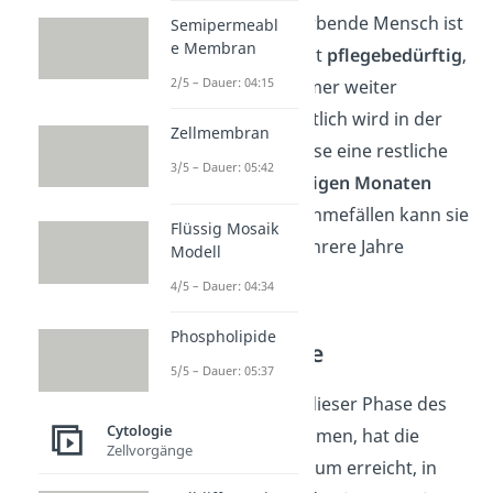
Krankheit. Der sterbende Mensch ist
Semipermeabl
e Membran
durch die Krankheit
pflegebedürftig
,
2/5 – Dauer: 04:15
während diese immer weiter
voranschreitet. Zeitlich wird in der
Zellmembran
Rehabilitationsphase eine restliche
3/5 – Dauer: 05:42
Lebenszeit von
einigen Monaten
erwartet. In Ausnahmefällen kann sie
Flüssig Mosaik
sich auch über mehrere Jahre
Modell
strecken.
4/5 – Dauer: 04:34
Phospholipide
Terminalphase
5/5 – Dauer: 05:37
Ist der Mensch in dieser Phase des
Cytologie
Sterbens angekommen, hat die
Zellvorgänge
Krankheit ein Stadium erreicht, in