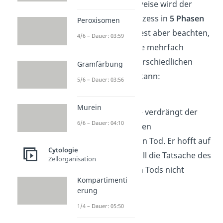
umgeht. Üblicherweise wird der
mentale Sterbeprozess in
5 Phasen
Peroxisomen
unterteilt. Du solltest aber beachten,
4/6 – Dauer: 03:59
dass der Sterbende mehrfach
zwischen
den unterschiedlichen
Gramfärbung
Phasen wechseln
kann:
5/6 – Dauer: 03:56
Leugnen
Murein
In dieser Phase verdrängt der
6/6 – Dauer: 04:10
Sterbende seinen
bevorstehenden Tod. Er hofft auf
Cytologie
Rettung und will die Tatsache des
Zellorganisation
unweigerlichen Tods nicht
Kompartimenti
akzeptieren.
erung
1/4 – Dauer: 05:50
Zorn