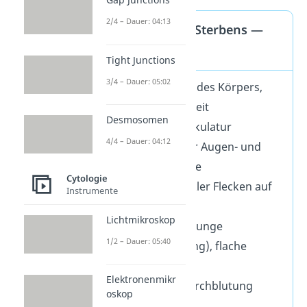
2/4 – Dauer: 04:13
Die Phase des Sterbens —
Symptome
Tight Junctions
3/4 – Dauer: 05:02
Austrocknen des Körpers,
Appetitlosigkeit
Desmosomen
schlaffe Muskulatur
4/4 – Dauer: 04:12
Einsinken der Augen- und
Wangenpartie
Cytologie
Bildung dunkler Flecken auf
Instrumente
der Haut
Lichtmikroskop
Rasseln der Lunge
1/2 – Dauer: 05:40
(Rasselatmung), flache
Atmung
Elektronenmikr
schlechte Durchblutung
oskop