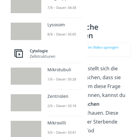
7/8 – Dauer: 04:38
Lysosom
Psychologische
Sterbephasen
8/8 – Dauer: 05:05
zur Stelle im Video springen
Cytologie
(00:42)
Zellstrukturen
In der Psychologie stellt sich die
Mikrotubuli
Frage: Ahnen Menschen, dass sie
1/6 – Dauer: 05:28
sterben werden? Um diese Frage
beantworten zu können, kannst du
Zentriolen
dir die
psychologischen
2/6 – Dauer: 03:18
Sterbephasen
anschauen. Diese
beschreiben, wie der Sterbende
Mikrovilli
selbst mit seinem Tod
3/6 – Dauer: 03:41