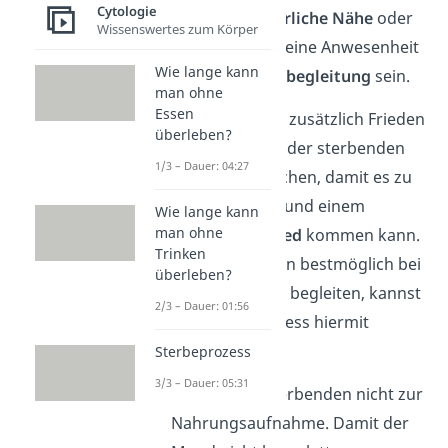
Cytologie
Umarmung, körperliche Nähe
oder
Wissenswertes zum Körper
auch einfach nur deine Anwesenheit
Wie lange kann
in Form der
Sterbebegleitung
sein.
man ohne
Essen
Es kann Menschen zusätzlich Frieden
überleben?
schenken, sich mit der sterbenden
1/3 – Dauer: 04:27
Person auszusprechen, damit es zu
einer
Versöhnung
und einem
Wie lange kann
man ohne
friedlichen Abschied
kommen kann.
Trinken
Um den Sterbenden bestmöglich bei
überleben?
seinem Ableben zu begleiten, kannst
2/3 – Dauer: 01:56
du den Sterbeprozess hiermit
erleichtern:
Sterbeprozess
3/3 – Dauer: 05:31
Zwinge den Sterbenden nicht zur
Nahrungsaufnahme. Damit der