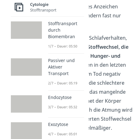
Cytologie
Menschen als erstes Anzeichen
Stofftransport
weniger reden, sondern fast nur
Stofftransport
noch schlafen.
durch
Biomembran
Aber nicht nur das Schlafverhalten,
sondern auch der
Stoffwechsel, die
1/7 – Dauer: 05:50
Durchblutung, das Hunger- und
Passiver und
Durstgefühl
werden in den letzten
Aktiver
Transport
24 Stunden vor dem Tod negativ
beeinflusst. Durch die schlechtere
2/7 – Dauer: 05:19
Durchblutung und das mangelnde
Endozytose
Durstgefühl trocknet der Körper
3/7 – Dauer: 05:32
allmählich aus. Auch die Atmung wird
durch den verringerten Stoffwechsel
Exozytose
flacher und unregelmäßiger.
4/7 – Dauer: 05:01