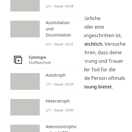
können.
2/3 – Dauer: 04:38
Denn wenn der natürliche
Assimilation
Alterungsprozess oder eine
und
Krankheit weit vorangeschritten ist,
Dissimilation
ist der
Tod unausweichlich
. Versuche
3/3 – Dauer: 05:22
dir vor Augen zu führen, dass deine
Cytologie
schmerzhafte Erfahrung und Trauer
Stoffwechsel
gerechtfertigt ist, der Tod für die
Autotroph
kranke oder leidende Person oftmals
1/7 – Dauer: 02:59
aber auch
eine Erlösung bietet
.
Heterotroph
2/7 – Dauer: 03:00
Adenosintripho