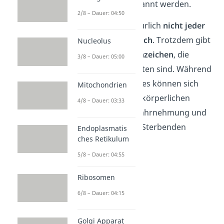
Tod andeuten, erkannt werden.
2/8 – Dauer: 04:50
Dabei verläuft natürlich
nicht jeder
Sterbeprozess gleich
. Trotzdem gibt
Nucleolus
es
gemeinsame Anzeichen
, die
3/8 – Dauer: 05:00
häufig zu beobachten sind. Während
des Sterbeprozesses können sich
Mitochondrien
beispielsweise die körperlichen
4/8 – Dauer: 03:33
Funktionen, die Wahrnehmung und
das Aussehen des Sterbenden
Endoplasmatis
ches Retikulum
verändern.
5/8 – Dauer: 04:55
Ribosomen
6/8 – Dauer: 04:15
Golgi Apparat