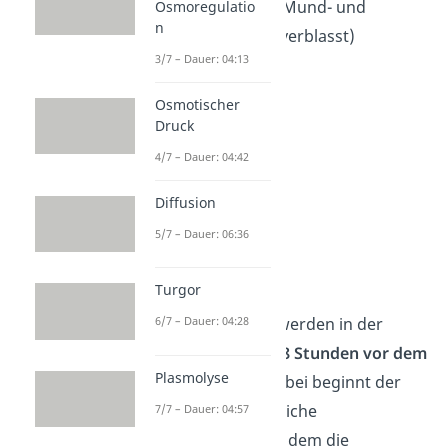
Todesdreieck (Mund- und
Osmoregulatio
n
Nasenbereich verblasst)
3/7 – Dauer: 04:13
Osmotischer
Druck
4/7 – Dauer: 04:42
Diffusion
5/7 – Dauer: 06:36
Finalphase
Turgor
In der Finalphase werden in der
6/7 – Dauer: 04:28
Regel die letzten
48 Stunden vor dem
Plasmolyse
Tod
abgebildet. Dabei beginnt der
eigentliche körperliche
7/7 – Dauer: 04:57
Sterbeprozess, bei dem die