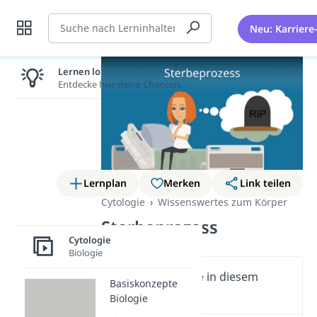
Suche
Neu: Karriere
Lernen lohnt sich!
Entdecke hier deine Chancen.
Lernplan
Merken
Link teilen
Cytologie
Wissenswertes zum Körper
Sterbeprozess
Cytologie
Biologie
Wichtige Inhalte in diesem
Basiskonzepte
Video
Biologie