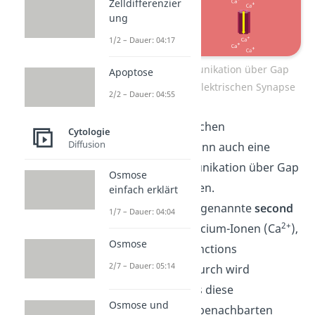
Zelldifferenzier
ung
1/2 – Dauer: 04:17
Elektrische Kommunikation über Gap
Apoptose
Junctions an einer elektrischen Synapse
2/2 – Dauer: 04:55
Neben der elektrischen
Cytologie
Diffusion
Kommunikation kann auch eine
chemische Kommunikation über Gap
Osmose
Junctions stattfinden.
einfach erklärt
Signalmoleküle, sogenannte
second
1/7 – Dauer: 04:04
2+
messenger
wie Calcium-Ionen (Ca
),
Osmose
können die Gap Junctions
2/7 – Dauer: 05:14
durchqueren. Dadurch wird
sichergestellt, dass diese
Osmose und
Signalmoleküle in benachbarten