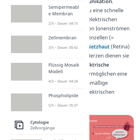
elektrische Kommunikation
.
Semipermeabl
Darunter kannst du eine schnelle
e Membran
Weiterleitung von elektrischen
2/5 – Dauer: 04:15
Signalen in Form von Ionenströmen
verstehen. In Nervenzellen (=
Zellmembran
Neuronen) in der
Netzhaut
(Retina)
3/5 – Dauer: 05:42
am Auge oder im Herzen dienen sie
als sogenannte
elektrische
Flüssig Mosaik
Modell
Synapsen
. Diese ermöglichen eine
4/5 – Dauer: 04:34
schnelle und gleichmäßige
Ausbreitung von elektrischen
Phospholipide
Potentialen.
5/5 – Dauer: 05:37
Cytologie
Zellvorgänge