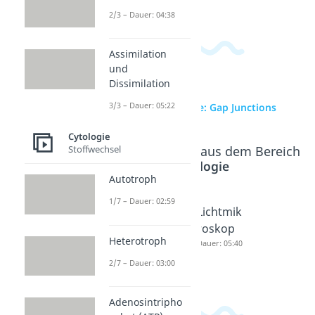
2/3 – Dauer: 04:38
Assimilation
und
Dissimilation
3/3 – Dauer: 05:22
zur Videoseite: Gap Junctions
Cytologie
Stoffwechsel
Beliebte Inhalte aus dem Bereich
Cytologie
Autotroph
1/7 – Dauer: 02:59
Tight
Desmos
Lichtmik
Junction
omen
roskop
Heterotroph
s
Dauer: 04:12
Dauer: 05:40
Dauer: 05:02
2/7 – Dauer: 03:00
Adenosintripho