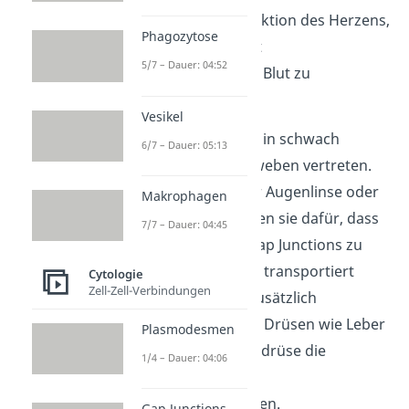
einheitliche Kontraktion des Herzens,
Phagozytose
um den Körper mit
5/7 – Dauer: 04:52
sauerstoffreichem Blut zu
versorgen.
Vesikel
Außerdem sind sie in schwach
6/7 – Dauer: 05:13
durchbluteten Geweben vertreten.
Zum Beispiel in der Augenlinse oder
Makrophagen
den Knochen sorgen sie dafür, dass
7/7 – Dauer: 04:45
Nährstoffe über Gap Junctions zu
den Nachbarzellen transportiert
Cytologie
Zell-Zell-Verbindungen
werden können. Zusätzlich
unterstützen sie in Drüsen wie Leber
Plasmodesmen
und Bauchspeicheldrüse die
1/4 – Dauer: 04:06
Ausscheidung von
Verdauungssekreten.
Gap Junctions