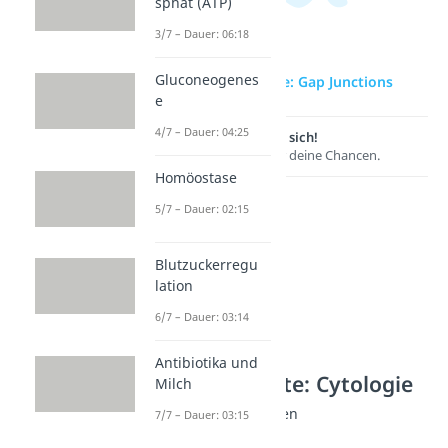
sphat (ATP)
3/7 – Dauer: 06:18
Gluconeogenes
zur Videoseite: Gap Junctions
e
4/7 – Dauer: 04:25
Lernen lohnt sich!
Entdecke hier deine Chancen.
Homöostase
5/7 – Dauer: 02:15
Blutzuckerregu
lation
6/7 – Dauer: 03:14
Antibiotika und
Weitere Inhalte: Cytologie
Milch
Zell-Zell-Verbindungen
7/7 – Dauer: 03:15
Plasmodesmen