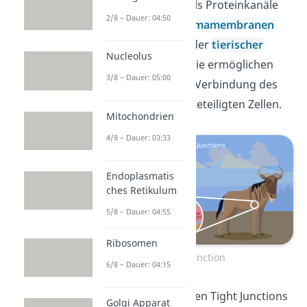
Du kannst sie dir als Proteinkanäle
2/8 – Dauer: 04:50
zwischen den
Plasmamembranen
zweier angrenzender
tierischer
Nucleolus
Zellen
vorstellen. Sie ermöglichen
3/8 – Dauer: 05:00
somit eine direkte Verbindung des
Cytoplasmas
der beteiligten Zellen.
Mitochondrien
4/8 – Dauer: 03:33
Endoplasmatis
ches Retikulum
5/8 – Dauer: 04:55
Ribosomen
Gap Junction
6/8 – Dauer: 04:15
Im Gegensatz zu den Tight Junctions
Golgi Apparat