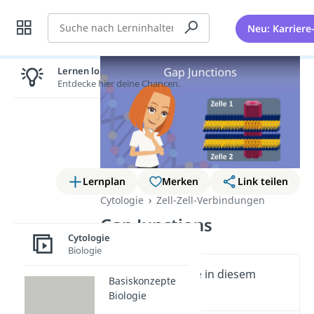
Suche
Neu: Karriere
Lernen lohnt sich!
Entdecke hier deine Chancen.
Lernplan
Merken
Link teilen
Cytologie
Zell-Zell-Verbindungen
Gap Junctions
Cytologie
Biologie
Wichtige Inhalte in diesem
Basiskonzepte
Video
Biologie