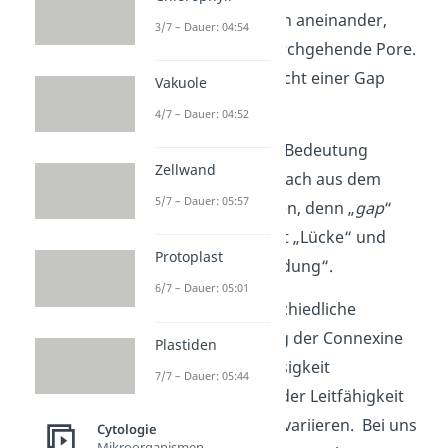
Plasmamembranen aneinander,
3/7 – Dauer: 04:54
bildet sich eine durchgehende Pore.
Diese Pore entspricht einer Gap
Vakuole
Junction.
4/7 – Dauer: 04:52
Du kannst dir ihre Bedeutung
Zellwand
übrigens ganz einfach aus dem
5/7 – Dauer: 05:57
Englischen herleiten, denn „
gap
“
bedeutet übersetzt „Lücke“ und
Protoplast
„
junction
“ „Verbindung“.
6/7 – Dauer: 05:01
Durch eine unterschiedliche
Zusammensetzung der Connexine
Plastiden
kann die Durchlässigkeit
7/7 – Dauer: 05:44
(=Permeabilität) oder Leitfähigkeit
der Kanäle jeweils variieren. Bei uns
Cytologie
Mikroorganismen