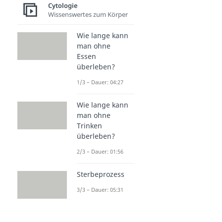
Dauer: 04:06
Cytologie
Gap Junctions
Wissenswertes zum Körper
Dauer: 04:13
Tight Junctions
Wie lange kann
Dauer: 05:02
man ohne
Desmosomen
Essen
Dauer: 04:12
überleben?
1/3 – Dauer: 04:27
Wie lange kann
man ohne
Trinken
überleben?
2/3 – Dauer: 01:56
Sterbeprozess
3/3 – Dauer: 05:31