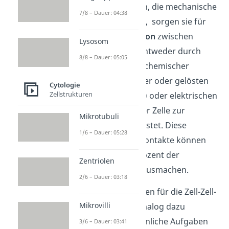
oder Desmosomen, die mechanische
7/8 – Dauer: 04:38
Aufgaben besitzen, sorgen sie für
eine
Kommunikation
zwischen
Lysosom
Zellen. Dies wird entweder durch
8/8 – Dauer: 05:05
Weiterleitung von chemischer
Substanzen (Wasser oder gelösten
Cytologie
Zellstrukturen
kleinen Molekülen) oder elektrischen
Ladungen von einer Zelle zur
Mikrotubuli
anderen gewährleistet. Diese
1/6 – Dauer: 05:28
Kommunikationskontakte können
sogar bis zu 25 Prozent der
Zentriolen
Plasmamembran ausmachen.
2/6 – Dauer: 03:18
Bei Pflanzen nehmen für die Zell-Zell-
Mikrovilli
Kommunikation analog dazu
Plasmodesmen
ähnliche Aufgaben
3/6 – Dauer: 03:41