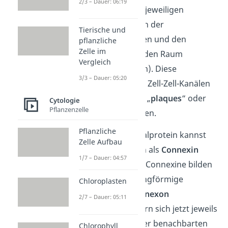
2/3 – Dauer: 06:19
durchspannen die jeweiligen
Plasmamembranen der
Tierische und
benachbarten Zellen und den
pflanzliche
Zelle im
dazwischen liegenden Raum
Vergleich
(=Interzellularraum). Diese
3/3 – Dauer: 05:20
Ansammlungen an Zell-Zell-Kanälen
kannst du auch als „
plaques
“ oder
Cytologie
Pflanzenzelle
„
cluster
“ bezeichnen.
Pflanzliche
Das beteiligte Kanalprotein kannst
Zelle Aufbau
du bei Wirbeltieren als
Connexin
1/7 – Dauer: 04:57
bezeichnen. Sechs Connexine bilden
nun jeweils eine ringförmige
Chloroplasten
Struktur – das
Connexon
2/7 – Dauer: 05:11
(=Halbkanal). Lagern sich jetzt jeweils
zwei Connexone der benachbarten
Chlorophyll