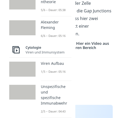
ntheorie
Kanalsystemen in der Zelle
unterschieden sich die Gap Junctions
5/6 – Dauer: 05:38
vor allem darin, dass hier zwei
Alexander
Membranen anstatt einer
Fleming
durchzogen werden.
6/6 – Dauer: 05:16
Studyflix vernetzt: Hier ein Video aus
einem anderen Bereich
Cytologie
Viren und Immunsystem
Viren Aufbau
1/5 – Dauer: 05:16
Unspezifische
und
spezifische
Immunabwehr
2/5 – Dauer: 04:43