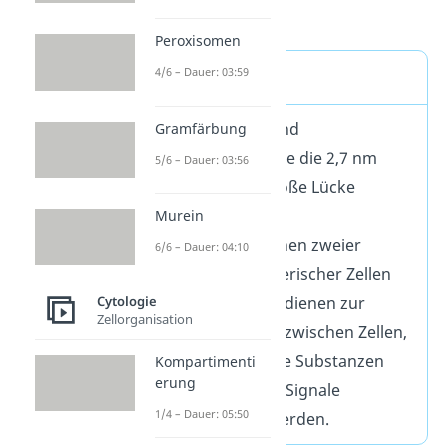
wahr.
Peroxisomen
4/6 – Dauer: 03:59
Definition
Gap Junctions sind
Gramfärbung
Proteinkanäle, die die 2,7 nm
5/6 – Dauer: 03:56
(Nanometer) große Lücke
zwischen den
Murein
Plasmamembranen zweier
6/6 – Dauer: 04:10
angrenzender tierischer Zellen
Cytologie
überwinden. Sie dienen zur
Zellorganisation
Kommunikation zwischen Zellen,
indem chemische Substanzen
Kompartimenti
erung
oder elektrische Signale
1/4 – Dauer: 05:50
weitergeleitet werden.