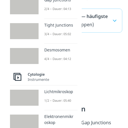
2/4 – Dauer: 04:13
Gap Junctions — häufigste
Fragen
(ausklappen)
Tight Junctions
3/4 – Dauer: 05:02
Desmosomen
4/4 – Dauer: 04:12
Cytologie
Instrumente
Lichtmikroskop
1/2 – Dauer: 05:40
Zellmembran
Elektronenmikr
Jetzt weißt du, wie Gap Junctions
oskop