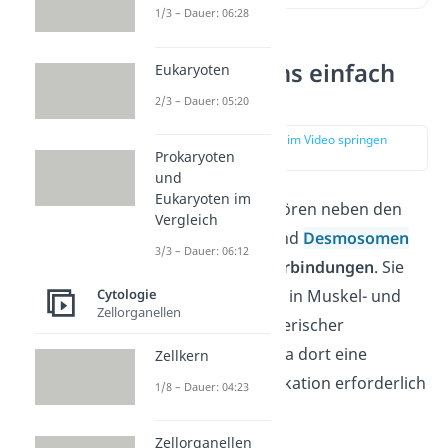
1/3 – Dauer: 06:28
Gap Junctions einfach
Eukaryoten
erklärt
2/3 – Dauer: 05:20
zur Stelle im Video springen
Prokaryoten
(00:10)
und
Eukaryoten im
Gap Junctions gehören neben den
Vergleich
Tight Junctions
und
Desmosomen
3/3 – Dauer: 06:12
zu den
Zell-Zell-Verbindungen
. Sie
kommen vor allem in Muskel- und
Cytologie
Zellorganellen
Nervengeweben tierischer
Organismen vor, da dort eine
Zellkern
schnelle Kommunikation erforderlich
1/8 – Dauer: 04:23
ist.
Zellorganellen