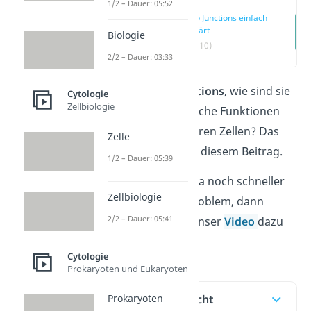
1/2 – Dauer: 05:52
Gap Junctions einfach
erklärt
Biologie
(00:10)
2/2 – Dauer: 03:33
Was sind
Gap Junctions
, wie sind sie
Cytologie
Zellbiologie
aufgebaut und welche Funktionen
erfüllen sie in unseren Zellen? Das
Zelle
alles erfährst du in diesem Beitrag.
1/2 – Dauer: 05:39
Du willst das Thema noch schneller
Zellbiologie
verstehen? Kein Problem, dann
2/2 – Dauer: 05:41
schaue dir gerne unser
Video
dazu
an!
Cytologie
Prokaryoten und Eukaryoten
Inhaltsübersicht
Prokaryoten