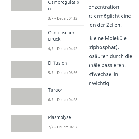
Osmoregulatio
Zellen in gleicher Konzentration
n
vorhanden sind. Das ermöglicht eine
3/7 – Dauer: 04:13
koordinierte Reaktion der Zellen.
Osmotischer
Außerdem können kleine Moleküle
Druck
wie
ATP
(Adenosintriphosphat),
4/7 – Dauer: 04:42
Glucose oder Aminosäuren durch die
Diffusion
Kommunikationskanäle passieren.
5/7 – Dauer: 06:36
Sie sind für den Stoffwechsel in
unseren Zellen sehr wichtig.
Turgor
6/7 – Dauer: 04:28
Plasmolyse
7/7 – Dauer: 04:57