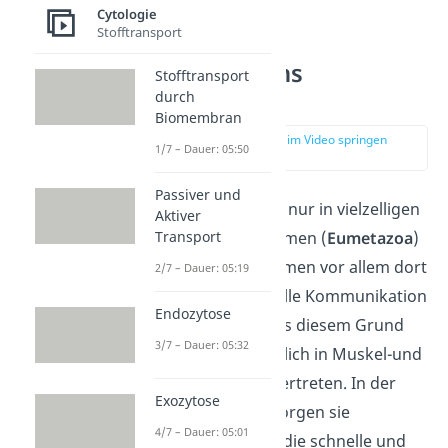
Cytologie
Stofftransport
Gap Junctions
Stofftransport
Vorkommen
durch
Biomembran
zur Stelle im Video springen
1/7 – Dauer: 05:50
(03:19)
Passiver und
Gap Junctions sind nur in vielzelligen
Aktiver
Transport
tierischen Organismen (
Eumetazoa
)
zu finden. Sie kommen vor allem dort
2/7 – Dauer: 05:19
vor, wo eine schnelle Kommunikation
Endozytose
erforderlich ist. Aus diesem Grund
3/7 – Dauer: 05:32
sind sie hauptsächlich in Muskel-und
Nervengeweben vertreten.
In der
Exozytose
Herzmuskulatur sorgen sie
4/7 – Dauer: 05:01
beispielsweise für die schnelle und