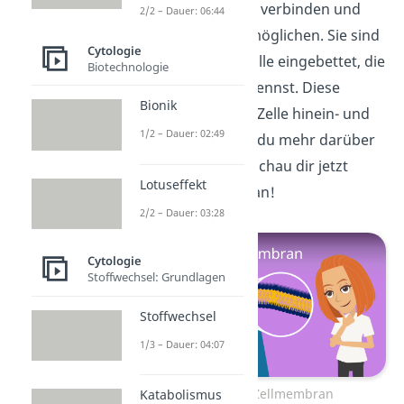
Zellen miteinander verbinden und
2/2 – Dauer: 06:44
den Austausch ermöglichen. Sie sind
Cytologie
in eine wichtige Hülle eingebettet, die
Biotechnologie
du
Zellmembran
nennst. Diese
Bionik
steuert, was in die Zelle hinein- und
1/2 – Dauer: 02:49
hinausgeht. Wenn du mehr darüber
wissen möchtest, schau dir jetzt
Lotuseffekt
unser
Video
dazu an!
2/2 – Dauer: 03:28
Cytologie
Stoffwechsel: Grundlagen
Stoffwechsel
1/3 – Dauer: 04:07
Zum Video: Zellmembran
Katabolismus