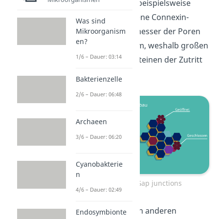
Menschen gibt es beispielsweise
über 20 verschiedene Connexin-
Was sind
Gene. Der Durchmesser der Poren
Mikroorganism
en?
beträgt circa 1,5 nm, weshalb großen
1/6 – Dauer: 03:14
Molekülen wie Proteinen der Zutritt
verwehrt bleibt.
Bakterienzelle
2/6 – Dauer: 06:48
Archaeen
3/6 – Dauer: 06:20
Cyanobakterie
n
Aufbau der Gap junctions
4/6 – Dauer: 02:49
Im Vergleich zu den anderen
Endosymbionte