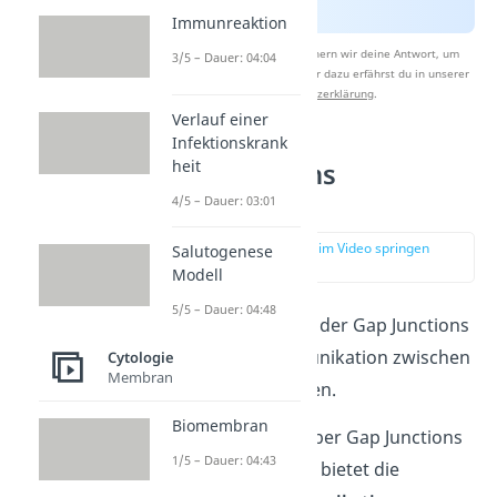
Immunreaktion
Nach Beantwortung speichern wir deine Antwort, um
3/5 – Dauer: 04:04
Studyflix zu verbessern. Mehr dazu erfährst du in unserer
Datenschutzerklärung
.
Verlauf einer
Infektionskrank
heit
Gap Junctions
Funktionen
4/5 – Dauer: 03:01
zur Stelle im Video springen
Salutogenese
(02:15)
Modell
5/5 – Dauer: 04:48
Die Hauptfunktion der Gap Junctions
liegt in der Kommunikation zwischen
Cytologie
Membran
benachbarten Zellen.
Biomembran
Eine Möglichkeit über Gap Junctions
1/5 – Dauer: 04:43
zu kommunizieren bietet die