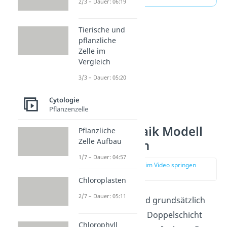
2/3 – Dauer: 06:19
Tierische und
pflanzliche
Zelle im
Vergleich
3/3 – Dauer: 05:20
Cytologie
Pflanzenzelle
Flüssig Mosaik Modell
Pflanzliche
Zelle Aufbau
Biomembran
1/7 – Dauer: 04:57
zur Stelle im Video springen
(01:22)
Chloroplasten
2/7 – Dauer: 05:11
Biomembranen sind grundsätzlich
aus einer flüssigen Doppelschicht
Chlorophyll