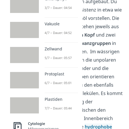
aus Phospholipiden aufgebaut. Du
3/7 – Dauer: 04:54
kannst dir die Konsistenz in etwa wie
leichtes Maschinenöl vorstellen. Die
Vakuole
Phospholipide bestehen jeweils aus
4/7 – Dauer: 04:52
einem
hydrophilen Kopf
und zwei
hydrophoben Schwanzgruppen
in
Zellwand
Form von Fettsäuren. Im wässrigen
5/7 – Dauer: 05:57
Medium lagern sich die unpolaren
Fettsäuren aneinander und die
Protoplast
polaren Kopfgruppen orientieren
6/7 – Dauer: 05:01
sich nach außen zu den ebenfalls
polaren Wassermolekülen. Es kommt
Plastiden
nun zur Ausbildung der
7/7 – Dauer: 05:44
Doppelschicht
. Zwischen den
Fettsäureketten im Innenbereich
Cytologie
wirken sogenannte
hydrophobe
Mikroorganismen