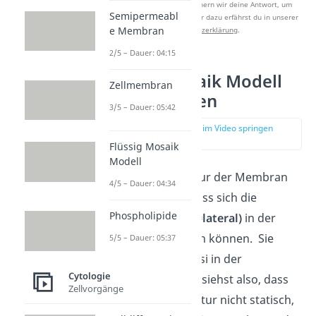
Nach Beantwortung speichern wir deine Antwort, um
Semipermeabl
Studyflix zu verbessern. Mehr dazu erfährst du in unserer
e Membran
Datenschutzerklärung
.
2/5 – Dauer: 04:15
Flüssig Mosaik Modell
Zellmembran
Eigenschaften
3/5 – Dauer: 05:42
zur Stelle im Video springen
(02:25)
Flüssig Mosaik
Modell
Die flüssige Struktur der Membran
4/5 – Dauer: 04:34
ermöglicht nun, dass sich die
Phospholipide
Proteine
seitlich (=lateral)
in der
Membran bewegen können. Sie
5/5 – Dauer: 05:37
„schwimmen“ quasi in der
Cytologie
Doppelschicht. Du siehst also, dass
Zellvorgänge
die Membranstruktur nicht statisch,