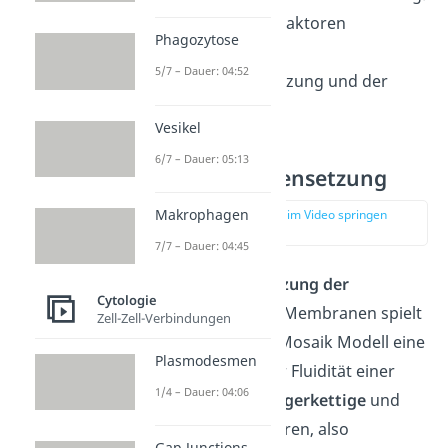
Sie wird von
zwei
Faktoren
Phagozytose
beeinflusst: der
5/7 – Dauer: 04:52
Lipidzusammensetzung und der
Temperatur.
Vesikel
6/7 – Dauer: 05:13
Lipidzusammensetzung
Makrophagen
zur Stelle im Video springen
(03:16)
7/7 – Dauer: 04:45
Die
Zusammensetzung der
Cytologie
Fettsäuren
in den Membranen spielt
Zell-Zell-Verbindungen
nach dem Flüssig Mosaik Modell eine
Plasmodesmen
große Rolle bei der Fluidität einer
1/4 – Dauer: 04:06
Zellmembran.
Längerkettige
und
gesättigte
Fettsäuren, also
Gap Junctions