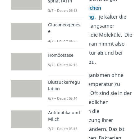
sphat (ATP)
gemäß der
Brownschen
3/7 – Dauer: 06:18
Molekularbewegung
, je kälter die
Gluconeogenes
Temperatur, desto langsamer
e
bewegen sich auch die Moleküle. Die
4/7 – Dauer: 04:25
Fluidität der Membran nimmt also
bei
kalter
Temperatur
ab
und bei
Homöostase
hoher
Temperatur
zu
.
5/7 – Dauer: 02:15
Dies würde bei Organismen ohne
Blutzuckerregu
konstante Körpertemperatur zu
lation
Problemen führen. Oft sind sie in der
6/7 – Dauer: 03:14
Lage, bei unterschiedlichen
Temperaturen auch die
Antibiotika und
Milch
Lipidzusammensetzung ihrer
Membranen zu verändern. Das ist
7/7 – Dauer: 03:15
vor allem für Pflanzen, Bakterien