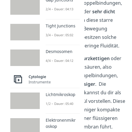
Fettsäuren ohne Doppelbindungen,
2/4 – Dauer: 04:13
liegen nebeneinander
sehr dicht
gepackt
vor. Durch diese starre
Tight Junctions
Struktur ist wenig Bewegung
3/4 – Dauer: 05:02
möglich. Deshalb besitzen solche
Membranen eine geringe Fluidität.
Desmosomen
Membranen aus
kurzkettigen
oder
4/4 – Dauer: 04:12
ungesättigten
Fettsäuren, also
Fettsäuren mit Doppelbindungen,
Cytologie
Instrumente
sind hingegen
flüssiger
. Die
Doppelbindungen kannst du dir als
Lichtmikroskop
„Knicke“ im Molekül vorstellen. Diese
1/2 – Dauer: 05:40
sorgen für eine weniger kompakte
Struktur, was zu einer flüssigeren
Elektronenmikr
oskop
Konsistenz der Membran führt.