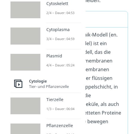
Membran unterscheiden.
Cytoskelett
2/4 – Dauer: 04:53
Definition
Cytoplasma
Das Flüssig-Mosaik-Modell (en.
3/4 – Dauer: 04:59
fluid mosaic model) ist ein
molekulares Modell, das die
Plasmid
Struktur von Biomembranen
4/4 – Dauer: 05:24
beschreibt. Biomembranen
bestehen aus einer flüssigen
Cytologie
Phospholipid-Doppelschicht, in
Tier- und Pflanzenzelle
der sich sowohl die
Tierzelle
Phospholipidmoleküle, als auch
1/3 – Dauer: 06:04
die darin eingebetteten Proteine
lateral (= seitlich) bewegen
Pflanzenzelle
können.