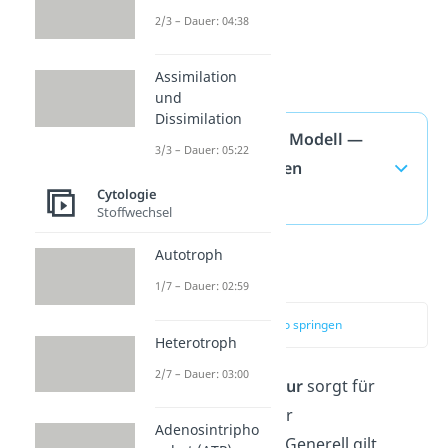
2/3 – Dauer: 04:38
Assimilation
und
Dissimilation
Flüssig Mosaik Modell —
3/3 – Dauer: 05:22
häufigste Fragen
Cytologie
(ausklappen)
Stoffwechsel
Autotroph
Temperatur
1/7 – Dauer: 02:59
zum Video springen
Heterotroph
2/7 – Dauer: 03:00
Auch die
Temperatur
sorgt für
Unterschiede in der
Adenosintripho
Membranfluidität. Generell gilt