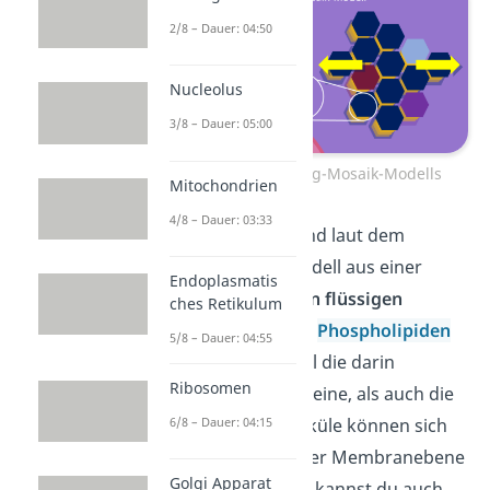
2/8 – Dauer: 04:50
Nucleolus
3/8 – Dauer: 05:00
Prinzip des Flüssig-Mosaik-Modells
Mitochondrien
4/8 – Dauer: 03:33
Biomembranen
sind laut dem
Flüssig-Mosaik-Modell aus einer
Endoplasmatis
zweidimensionalen flüssigen
ches Retikulum
Doppelschicht
aus
Phospholipiden
5/8 – Dauer: 04:55
aufgebaut. Sowohl die darin
Ribosomen
eingelagerten Proteine, als auch die
6/8 – Dauer: 04:15
Phospholipidmoleküle können sich
jeweils seitlich in der Membranebene
Golgi Apparat
frei bewegen. Dies kannst du auch