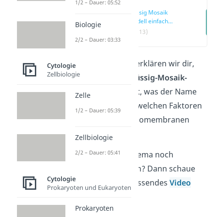
1/2 – Dauer: 05:52
Flüssig Mosaik
Modell einfach
Biologie
erklärt
(00:13)
2/2 – Dauer: 03:33
In diesem Beitrag erklären wir dir,
Cytologie
Zellbiologie
was es mit dem
Flüssig-Mosaik-
Modell
auf sich hat, was der Name
Zelle
bedeutet und von welchen Faktoren
1/2 – Dauer: 05:39
die
Fluidität
von Biomembranen
abhängig ist.
Zellbiologie
2/2 – Dauer: 05:41
Du willst dieses Thema noch
schneller verstehen? Dann schaue
Cytologie
dir gerne unser passendes
Video
Prokaryoten und Eukaryoten
dazu an.
Prokaryoten