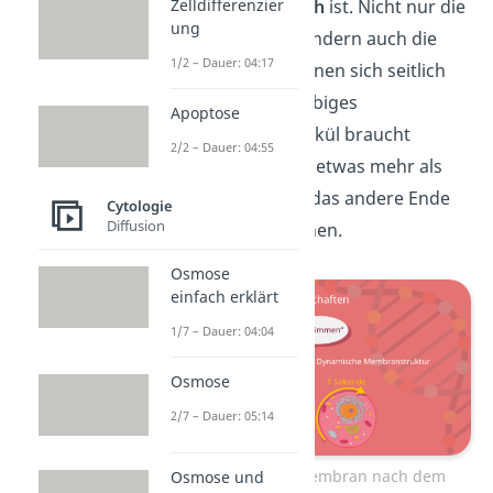
Zelldifferenzier
sondern
dynamisch
ist. Nicht nur die
ung
Proteine selbst, sondern auch die
1/2 – Dauer: 04:17
Phospholipide können sich seitlich
bewegen. Ein beliebiges
Apoptose
Phospholipid-Molekül braucht
2/2 – Dauer: 04:55
beispielsweise nur etwas mehr als
eine Sekunde, um das andere Ende
Cytologie
Diffusion
der Zelle zu erreichen.
Osmose
einfach erklärt
1/7 – Dauer: 04:04
Osmose
2/7 – Dauer: 05:14
Aufbau der Biomembran nach dem
Osmose und