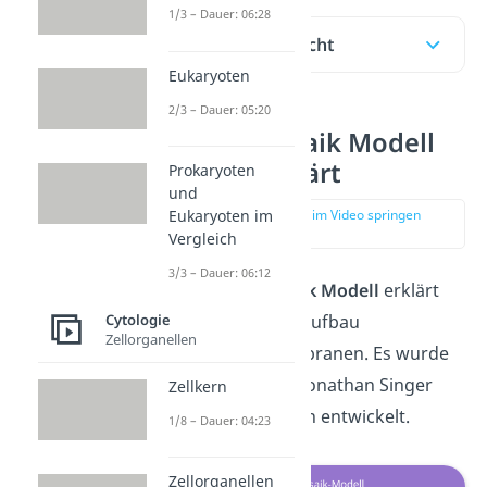
1/3 – Dauer: 06:28
Inhaltsübersicht
Eukaryoten
2/3 – Dauer: 05:20
Flüssig Mosaik Modell
einfach erklärt
Prokaryoten
und
Eukaryoten im
zur Stelle im Video springen
(00:13)
Vergleich
3/3 – Dauer: 06:12
Das
Flüssig Mosaik Modell
erklärt
den molekularen Aufbau
Cytologie
Zellorganellen
biologischer Membranen. Es wurde
1972 von Seymur Jonathan Singer
Zellkern
und Garth Nicolson entwickelt.
1/8 – Dauer: 04:23
Zellorganellen