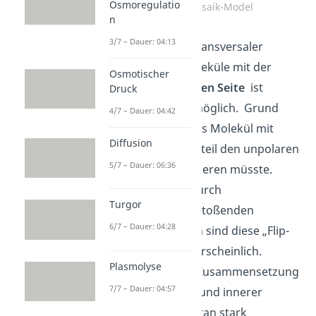
Osmoregulatio
Flüssig-Mosaik-Model
n
3/7 – Dauer: 04:13
Ein sogenannter transversaler
Austausch der Moleküle mit der
Osmotischer
gegenüberliegenden Seite
ist
Druck
dagegen schwer möglich. Grund
4/7 – Dauer: 04:42
dafür ist, dass jedes Molekül mit
Diffusion
seinem polaren Anteil den unpolaren
5/7 – Dauer: 06:36
Innenbereich passieren müsste.
Aufgrund der dadurch
Turgor
resultierenden abstoßenden
6/7 – Dauer: 04:28
Wechselwirkungen sind diese „Flip-
Flops“ sehr unwahrscheinlich.
Plasmolyse
Deshalb kann die Zusammensetzung
7/7 – Dauer: 04:57
zwischen äußerer und innerer
Schicht der Membran stark