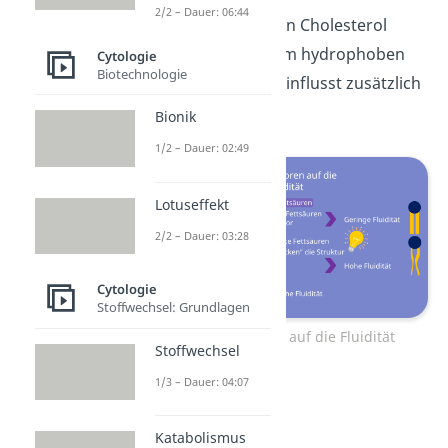
2/2 – Dauer: 06:44
Die Einlagerung von Cholesterol
(Cholesterin), einem hydrophoben
Cytologie
Biotechnologie
Membranlipid, beeinflusst zusätzlich
die Fluidität.
Bionik
1/2 – Dauer: 02:49
Lotuseffekt
2/2 – Dauer: 03:28
Cytologie
Stoffwechsel: Grundlagen
Einflussfaktoren auf die Fluidität
Stoffwechsel
1/3 – Dauer: 04:07
Katabolismus