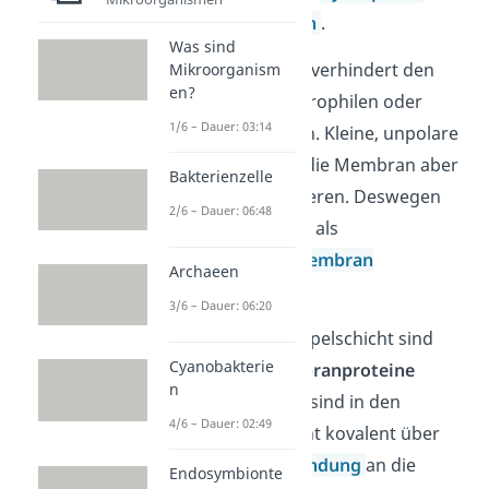
Wechselwirkungen
.
Was sind
Die Doppelschicht verhindert den
Mikroorganism
en?
Durchtritt von hydrophilen oder
1/6 – Dauer: 03:14
geladenen Teilchen. Kleine, unpolare
Moleküle können die Membran aber
Bakterienzelle
ungehindert passieren. Deswegen
2/6 – Dauer: 06:48
kannst du sie auch als
semipermeable Membran
Archaeen
bezeichnen.
3/6 – Dauer: 06:20
In die flüssige Doppelschicht sind
Cyanobakterie
sogenannte
Membranproteine
n
eingelagert. Diese sind in den
4/6 – Dauer: 02:49
meisten Fällen nicht kovalent über
eine
chemische Bindung
an die
Endosymbionte