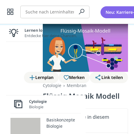
Suche
Neu: Karriere
Lernen lohnt sich!
Entdecke hier deine Chancen.
Lernplan
Merken
Link teilen
Cytologie
Membran
Flüssig Mosaik Modell
Cytologie
Biologie
Wichtige Inhalte in diesem
Basiskonzepte
Video
Biologie