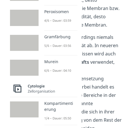
größer
die Fluidität, desto
dünnflüssiger
ist die Membran bzw.
Peroxisomen
je
geringer
die Fluidität, desto
4/6 – Dauer: 03:59
dickflüssiger
ist die Membran.
Gramfärbung
Modelle bilden allerdings niemals
komplett die Realität ab. In neueren
5/6 – Dauer: 03:56
Forschungsergebnissen wird auch
Murein
der Begriff
Lipid Rafts
verwendet,
wenn die
6/6 – Dauer: 04:10
Membranzusammensetzung
Cytologie
diskutiert wird. Hierbei handelt es
Zellorganisation
sich um bestimmte Bereiche in der
Membran – sogenannte
Kompartimenti
erung
Mikrodomänen – , die sich in ihrer
1/4 – Dauer: 05:50
Zusammensetzung von dem Rest der