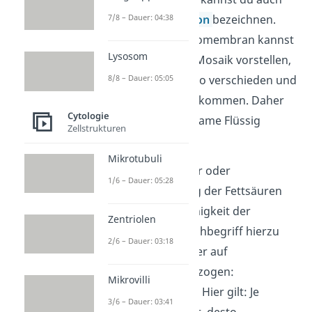
7/8 – Dauer: 04:38
als laterale
Diffusion
bezeichnen.
Den Aufbau der Biomembran kannst
Lysosom
du dir als eine Art Mosaik vorstellen,
8/8 – Dauer: 05:05
weil die Moleküle so verschieden und
zahlreich darin vorkommen. Daher
Cytologie
kommt auch der Name Flüssig
Zellstrukturen
Mosaik Modell.
Mikrotubuli
Je nach Temperatur oder
1/6 – Dauer: 05:28
Zusammensetzung der Fettsäuren
variiert die Fließfähigkeit der
Zentriolen
Membran. Der Fachbegriff hierzu
2/6 – Dauer: 03:18
lautet
Fluidität
oder auf
Biomembranen bezogen:
Mikrovilli
Membranfluidität
. Hier gilt: Je
3/6 – Dauer: 03:41