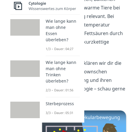
Cytologie
oder auch wechselwarme Tiere bei
Wissenswertes zum Körper
der Überwinterung relevant. Bei
Wie lange kann
kalter Umgebungstemperatur
man ohne
werden gesättigte Fettsäuren durch
Essen
überleben?
ungesättigte bzw. kurzkettige
1/3 – Dauer: 04:27
Fettsäuren ersetzt.
Wie lange kann
In diesem Video erklären wir dir die
man ohne
Grundlagen der Brownschen
Trinken
Molekularbewegung und ihren
überleben?
Einfluss in der Biologie – schau gerne
2/3 – Dauer: 01:56
vorbei!
Sterbeprozess
3/3 – Dauer: 05:31