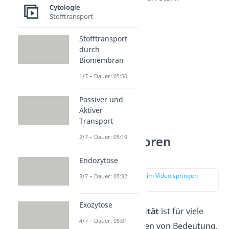
Cytologie
variieren.
Stofftransport
Stofftransport
durch
Biomembran
1/7 – Dauer: 05:50
Passiver und
Aktiver
Transport
2/7 – Dauer: 05:19
Einflussfaktoren
Fluidität
Endozytose
zur Stelle im Video springen
3/7 – Dauer: 05:32
(03:11)
Exozytose
Die
Membranfluidität
ist für viele
4/7 – Dauer: 05:01
Membranfunktionen von Bedeutung.