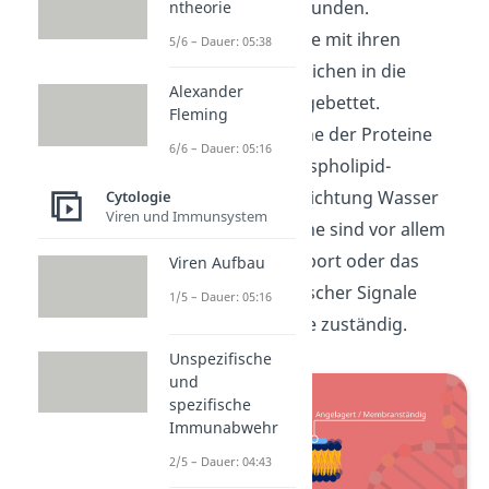
Phospholipide gebunden.
ntheorie
Stattdessen sind sie mit ihren
5/6 – Dauer: 05:38
hydrophoben Bereichen in die
Alexander
Doppelschicht eingebettet.
Fleming
Hydrophile Bereiche der Proteine
6/6 – Dauer: 05:16
ragen aus der Phospholipid-
Doppelschicht in Richtung Wasser
Cytologie
Viren und Immunsystem
heraus. Die Proteine sind vor allem
für den Stofftransport oder das
Viren Aufbau
Empfangen chemischer Signale
1/5 – Dauer: 05:16
außerhalb der Zelle zuständig.
Unspezifische
und
spezifische
Immunabwehr
2/5 – Dauer: 04:43