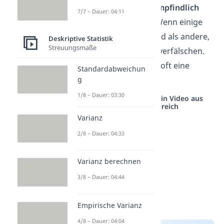
Mittelwert zudem sehr
empfindlich
7/7 – Dauer: 04:11
gegenüber Ausreißern
. Wenn einige
Werte deutlich größer sind als andere,
Deskriptive Statistik
Streuungsmaße
können sie das Ergebnis verfälschen.
Der
Median
macht dann oft eine
Standardabweichun
bessere Aussage.
g
1/8 – Dauer: 03:30
Studyflix vernetzt: Hier ein Video aus
einem anderen Bereich
Varianz
2/8 – Dauer: 04:33
Varianz berechnen
3/8 – Dauer: 04:44
Empirische Varianz
4/8 – Dauer: 04:04