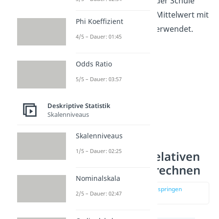
Notendurchschnitten
in der Schule
oder an der Uni wird der Mittelwert mit
Phi Koeffizient
absoluten Häufigkeiten verwendet.
4/5 – Dauer: 01:45
Odds Ratio
5/5 – Dauer: 03:57
Deskriptive Statistik
Skalenniveaus
Skalenniveaus
1/5 – Dauer: 02:25
Mittelwert aus relativen
Häufigkeiten berechnen
Nominalskala
zur Stelle im Video springen
2/5 – Dauer: 02:47
(02:25)