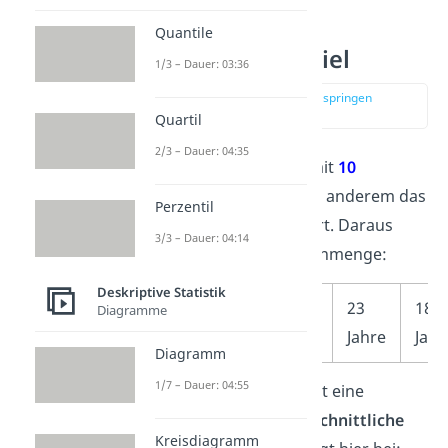
Quantile
Mittelwert Beispiel
1/3 – Dauer: 03:36
zur Stelle im Video springen
(00:38)
Quartil
2/3 – Dauer: 04:35
Bei einer kleinen Studie mit
10
Teilnehmern wurde unter anderem das
Perzentil
Alter der Personen
notiert. Daraus
3/3 – Dauer: 04:14
ergab sich folgende Datenmenge:
Deskriptive Statistik
22
19
25
23
18
Diagramme
Jahre
Jahre
Jahre
Jahre
Jahr
Diagramm
1/7 – Dauer: 04:55
Der Mittelwert macht jetzt eine
Aussage über das
durchschnittliche
Kreisdiagramm