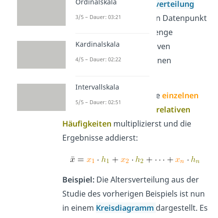
Ordinalskala
Eine
relative Häufigkeitsverteilung
gibt an, welchen
Anteil
ein Datenpunkt
3/5 – Dauer: 03:21
in der gesamten Datenmenge
Kardinalskala
ausmacht. Auch aus relativen
Häufigkeiten kannst du einen
4/5 – Dauer: 02:22
Mittelwert berechnen.
Intervallskala
Er ergibt sich, wenn du die
einzelnen
5/5 – Dauer: 02:51
Werte
mit den jeweiligen
relativen
Häufigkeiten
multiplizierst und die
Ergebnisse addierst:
Beispiel:
Die Altersverteilung aus der
Studie des vorherigen Beispiels ist nun
in einem
Kreisdiagramm
dargestellt. Es