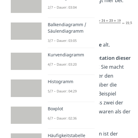
Alter
der Personen. Er liegt hier bei:
2/7 – Dauer: 03:04
Balkendiagramm /
Säulendiagramm
Die Teilnehmer sind also
3/7 – Dauer: 03:05
durchschnittlich
22,5 Jahre
alt.
Kurvendiagramm
Achtung!
Bei der
Interpretation dieser
4/7 – Dauer: 03:20
Zahl
ist Vorsicht geboten! Sie macht
lediglich eine Aussage über den
Histogramm
Durchschnitt, aber nicht über die
5/7 – Dauer: 04:29
Verteilung der Daten. Im Beispiel
erfasst sie etwa nicht, dass zwei der
Boxplot
Teilnehmer deutlich älter waren als der
6/7 – Dauer: 02:36
Rest.
Aufgrund seiner Definition ist der
Häufigkeitstabelle