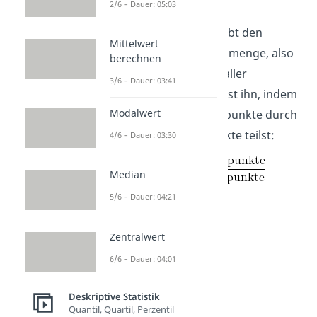
bekommen.
2/6 – Dauer: 05:03
Der Mittelwert
beschreibt den
Mittelwert
Durchschnitt
einer Datenmenge, also
berechnen
das arithmetische Mittel aller
3/6 – Dauer: 03:41
Datenpunkte. Du ermittelst ihn, indem
Modalwert
du die
Summe
der Datenpunkte durch
die
Anzahl
der Datenpunkte teilst:
4/6 – Dauer: 03:30
Median
5/6 – Dauer: 04:21
Zentralwert
6/6 – Dauer: 04:01
Deskriptive Statistik
Quantil, Quartil, Perzentil