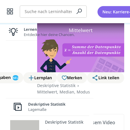
Suche
Neu: Karriere
Lernen lohnt sich!
Entdecke hier deine Chancen.
gaben
Lernplan
Merken
Link teilen
NEU
Deskriptive Statistik
Mittelwert, Median, Modus
Mittelwert
Deskriptive Statistik
Lagemaße
Deskriptive Statistik
Wichtige Inhalte in diesem Video