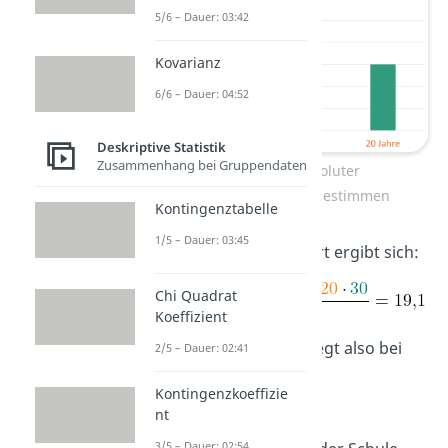
5/6 – Dauer: 03:42
Kovarianz
6/6 – Dauer: 04:52
Deskriptive Statistik
Zusammenhang bei Gruppendaten
Mittelwert aus absoluter
Häufigkeitsverteilung bestimmen
Kontingenztabelle
1/5 – Dauer: 03:45
Als statistischer Mittelwert ergibt sich:
Chi Quadrat
Koeffizient
Das Durchschnittsalter liegt also bei
2/5 – Dauer: 02:41
19,1 Jahren
.
Kontingenzkoeffizie
nt
Übrigens:
Auch bei
3/5 – Dauer: 02:54