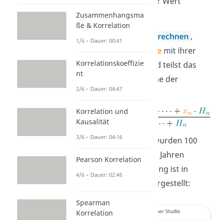
an, wie oft ein bestimmter Wert
beobachtet wurde.
Zusammenhangsma
ße & Korrelation
Um den
Mittelwert zu berechnen
,
1/6 – Dauer: 00:41
multiplizierst du die
Werte
mit ihrer
Korrelationskoeffizie
jeweiligen Häufigkeit
und teilst das
nt
Ergebnis durch die Summe der
2/6 – Dauer: 04:47
Häufigkeiten
:
Korrelation und
Kausalität
3/6 – Dauer: 04:16
Beispiel:
In einer Studie wurden 100
Leute zwischen 18 und 20 Jahren
Pearson Korrelation
befragt. Die Altersverteilung ist in
4/6 – Dauer: 02:46
folgendem
Diagramm
dargestellt:
Spearman
Korrelation