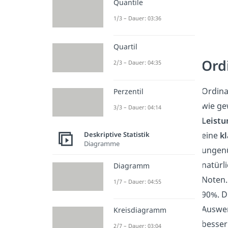
Quantile
1/3 – Dauer: 03:36
Quartil
Ord
2/3 – Dauer: 04:35
Ordina
Perzentil
wie ge
3/3 – Dauer: 04:14
Leistu
eine
k
Deskriptive Statistik
Diagramme
ungenü
natürl
Diagramm
Noten.
1/7 – Dauer: 04:55
90%. D
Auswe
Kreisdiagramm
besser
2/7 – Dauer: 03:04