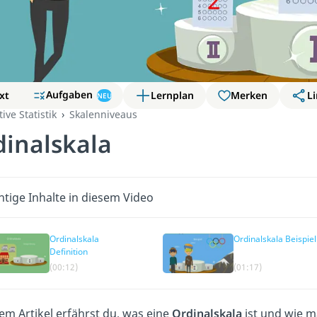
Aufgaben
xt
Lernplan
Merken
Li
NEU
ive Statistik
Skalenniveaus
dinalskala
htige Inhalte in diesem Video
Ordinalskala
Ordinalskala Beispiel
Definition
(00:12)
(01:17)
sem Artikel erfährst du, was eine
Ordinalskala
ist und wie m