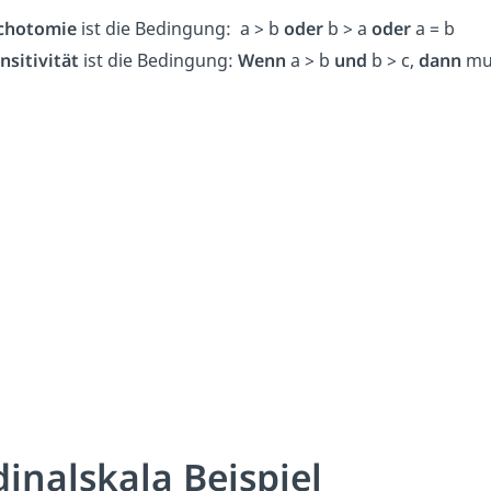
ichotomie
ist die Bedingung: a > b
oder
b > a
oder
a = b
nsitivität
ist die Bedingung:
Wenn
a > b
und
b > c,
dann
mus
inalskala Beispiel