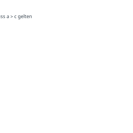
s a > c gelten