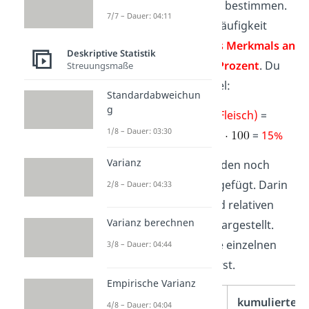
Auswahlmöglichkeiten zu bestimmen.
7/7 – Dauer: 04:11
Die Spalte der relativen Häufigkeit
beschreibt den
Anteil des Merkmals an
Deskriptive Statistik
der gesamten Menge in Prozent
. Du
Streuungsmaße
rechnest also zum Beispiel:
Standardabweichun
g
relative Häufigkeit (Fleisch)
=
1/8 – Dauer: 03:30
=
15%
Varianz
Übrigens:
Manchmal werden noch
zwei weitere Spalten
eingefügt. Darin
2/8 – Dauer: 04:33
werden die absoluten und relativen
Varianz berechnen
Häufigkeiten
kumuliert
dargestellt.
Das bedeutet, dass du die einzelnen
3/8 – Dauer: 04:44
Häufigkeiten aufsummierst.
Empirische Varianz
Anzahl
kumulierte
4/8 – Dauer: 04:04