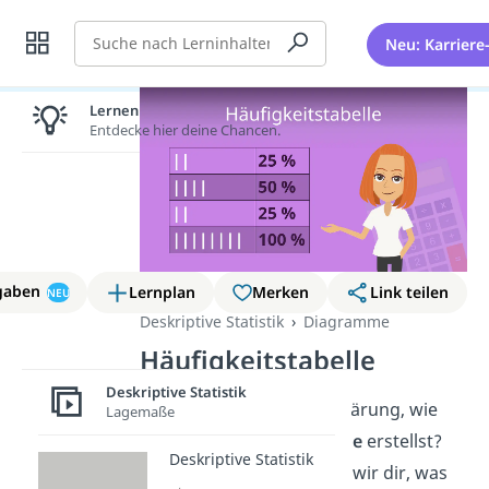
Suche
Neu: Karriere
Lernen lohnt sich!
Entdecke hier deine Chancen.
gaben
Lernplan
Merken
Link teilen
NEU
Deskriptive Statistik
Diagramme
Häufigkeitstabelle
Deskriptive Statistik
Du suchst nach einer Erklärung, wie
Lagemaße
du eine
Häufigkeitstabelle
erstellst?
Deskriptive Statistik
Hie
r und im
Video
z
eigen wir dir, was