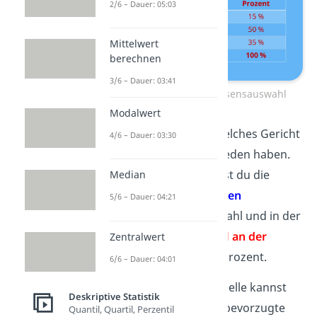
2/6 – Dauer: 05:03
Mittelwert
berechnen
3/6 – Dauer: 03:41
Häufigkeitstabelle zur Essensauswahl
Modalwert
Diese Tabelle zeigt, für welches Gericht
4/6 – Dauer: 03:30
sich 20 Personen entschieden haben.
In der Spalte
Anzahl
siehst du die
Median
Menge der entsprechenden
5/6 – Dauer: 04:21
Antworten
als absolute Zahl und in der
Spalte
Prozent
den
Anteil an der
Zentralwert
gesamten Befragung
in Prozent.
6/6 – Dauer: 04:01
Aus dieser Häufigkeitstabelle kannst
Deskriptive Statistik
du nun zum Beispiel das bevorzugte
Quantil, Quartil, Perzentil