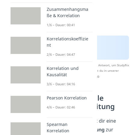
Zusammenhangsma
ße & Korrelation
1/6 – Dauer: 00:41
Korrelationskoeffizie
nt
2/6 – Dauer: 04:47
Nach Beantwortung speichern wir deine Antwort, um Studyflix
Korrelation und
zu verbessern. Mehr dazu erfährst du in unserer
Kausalität
Datenschutzerklärung
.
3/6 – Dauer: 04:16
Häufigkeitstabelle
Pearson Korrelation
erstellen — Anleitung
4/6 – Dauer: 02:46
Der folgende Absatz zeigt dir eine
Spearman
Schritt für Schritt-Anleitung
zur
Korrelation