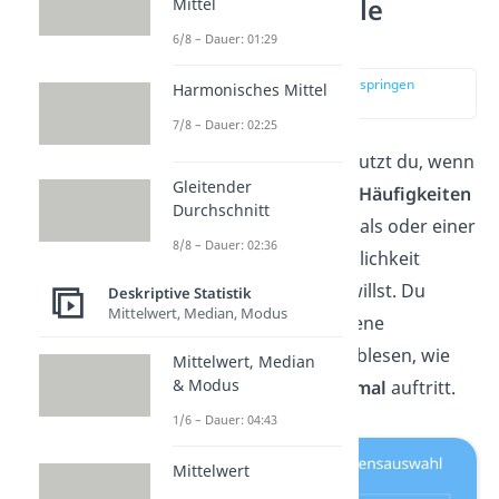
Häufigkeitstabelle
Mittel
einfach erklärt
6/8 – Dauer: 01:29
zur Stelle im Video springen
Harmonisches Mittel
(00:13)
7/8 – Dauer: 02:25
Eine
Häufigkeitstabelle
nutzt du, wenn
Gleitender
du
absolute und relative Häufigkeiten
Durchschnitt
eines bestimmten Merkmals oder einer
8/8 – Dauer: 02:36
bestimmten Auswahlmöglichkeit
übersichtlich
darstellen
willst. Du
Deskriptive Statistik
Mittelwert, Median, Modus
kannst durch eine gegebene
Häufigkeitstabelle auch ablesen, wie
Mittelwert, Median
& Modus
oft ein
bestimmtes Merkmal
auftritt.
1/6 – Dauer: 04:43
Mittelwert