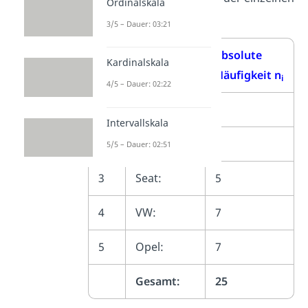
Ordinalskala
Zeilen verwendest.
3/5 – Dauer: 03:21
Nr.
Automarke
absolute
Kardinalskala
Häufigkeit n
i
4/5 – Dauer: 02:22
1
Audi:
4
Intervallskala
2
BMW:
2
5/5 – Dauer: 02:51
3
Seat:
5
4
VW:
7
5
Opel:
7
Gesamt:
25