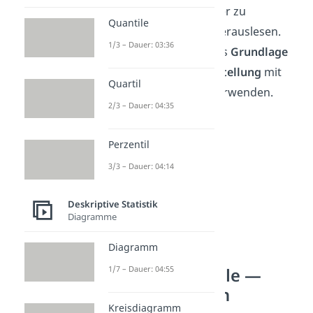
Gericht und die Anzahl der zu
Quantile
kochenden Mahlzeiten herauslesen.
1/3 – Dauer: 03:36
Genauso kannst du sie als
Grundlage
für eine graphische Darstellung
mit
Quartil
einem
Kreisdiagramm
verwenden.
2/3 – Dauer: 04:35
Perzentil
3/3 – Dauer: 04:14
Deskriptive Statistik
Diagramme
Diagramm
1/7 – Dauer: 04:55
Häufigkeitstabelle —
Werte berechnen
Kreisdiagramm