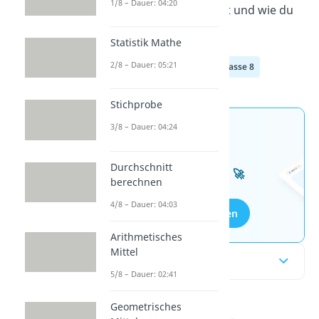
1/8 – Dauer: 04:20
eine Häufigkeitstabelle ist und wie du
diese ausarbeitest.
Statistik Mathe
2/8 – Dauer: 05:21
Klasse 6
Klasse 7
Klasse 8
Stichprobe
3/8 – Dauer: 04:24
Jetzt neu: Teste dein
Wissen mit unseren
Durchschnitt
kostenlosen Aufgaben 🚀
berechnen
4/8 – Dauer: 04:03
Aufgaben entdecken
Arithmetisches
Mittel
Inhaltsübersicht
5/8 – Dauer: 02:41
Geometrisches