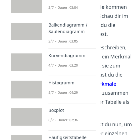
In einer
Häufigkeitstabelle
kommen
2/7 – Dauer: 03:04
verschiedene Werte vor. Schau dir im
folgenden Absatz an, wie du die
Balkendiagramm /
Säulendiagramm
einzelnen Werte berechnest.
3/7 – Dauer: 03:05
Absolute Häufigkeiten
beschreiben,
Kurvendiagramm
wie oft eine Variable oder ein Merkmal
vorkommt. Du bestimmst sie zum
4/7 – Dauer: 03:20
Beispiel durchs Zählen. Hast du die
Histogramm
Anzahl der einzelnen Merkmale
ermittelt, rechnest du alle zusammen
5/7 – Dauer: 04:29
und stellst sie am Ende der Tabelle als
Boxplot
Gesamt
dar.
6/7 – Dauer: 02:36
Den
Gesamtwert
brauchst du nun, um
die
relative Häufigkeit
der einzelnen
Häufigkeitstabelle