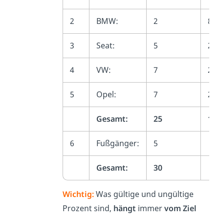
2
BMW:
2
8%
3
Seat:
5
20
4
VW:
7
28
5
Opel:
7
28
Gesamt:
25
10
6
Fußgänger:
5
Gesamt:
30
Wichtig:
Was gültige und ungültige
Prozent sind,
hängt
immer
vom Ziel