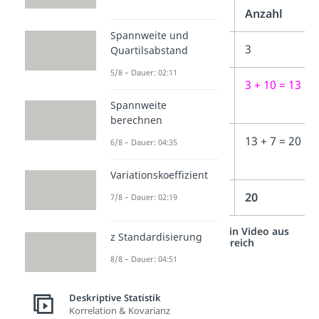
Anzahl
Spannweite und
Fleisch
3
3
Quartilsabstand
5/8 – Dauer: 02:11
Fisch
10
3 + 10 = 13
Spannweite
berechnen
Vegetarisch
7
13 + 7 = 20
6/8 – Dauer: 04:35
Variationskoeffizient
Gesamt
20
20
7/8 – Dauer: 02:19
Studyflix vernetzt: Hier ein Video aus
z Standardisierung
einem anderen Bereich
8/8 – Dauer: 04:51
Deskriptive Statistik
Korrelation & Kovarianz