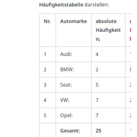
Häufigkeitstabelle
darstellen:
Nr.
Automarke
absolute
rel
Häufigkeit
Hä
n
h
i
i
1
Audi:
4
16
2
BMW:
2
8%
3
Seat:
5
20
4
VW:
7
28
5
Opel:
7
28
Gesamt:
25
10