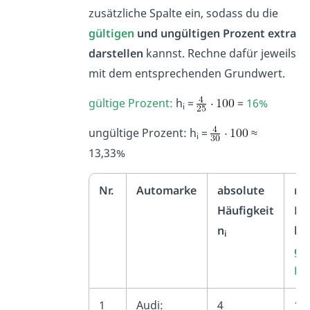
zusätzliche Spalte ein, sodass du die
gültigen
und ungültigen Prozent extra
darstellen
kannst. Rechne dafür jeweils
mit dem entsprechenden Grundwert.
gültige Prozent:
h
=
=
16%
i
ungültige Prozent: h
=
≈
i
13,33%
Nr.
Automarke
absolute
rel
Häufigkeit
Hä
n
h
i
i
gü
Pr
1
Audi:
4
16