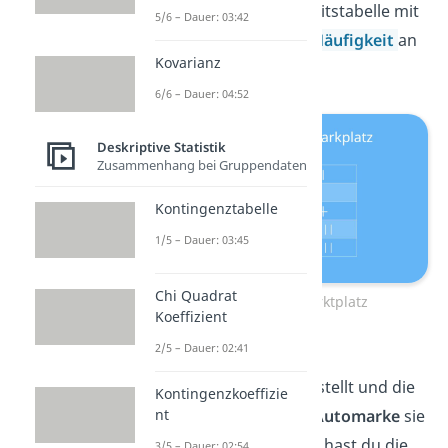
Erstellung einer Häufigkeitstabelle mit
5/6 – Dauer: 03:42
absoluter und relativer Häufigkeit
an
Kovarianz
einem Beispiel.
6/6 – Dauer: 04:52
Deskriptive Statistik
Zusammenhang bei Gruppendaten
Kontingenztabelle
1/5 – Dauer: 03:45
Chi Quadrat
Autos auf Supermarktplatz
Koeffizient
2/5 – Dauer: 02:41
Du hast dich auf einen
Supermarktparkplatz
gestellt und die
Kontingenzkoeffizie
nt
Kunden befragt, welche
Automarke
sie
selbst fahren. Dargestellt hast du die
3/5 – Dauer: 02:54