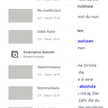
Daten der Umfrage als
Strichliste
:
Phi Koeffizient
Mit diesem
Datensatz
kannst du nun
4/5 – Dauer: 01:45
Schritt für Schritt eine
Häufigkeitstabelle erstellen
:
Odds Ratio
5/5 – Dauer: 03:57
1. Schritt:
Berechne die
absoluten
Häufigkeiten
n
der einzelnen
i
Deskriptive Statistik
Automarken.
Skalenniveaus
Das bedeutet, dass du deine Striche
Skalenniveaus
zählst
und die Zahl hinter die
1/5 – Dauer: 02:25
entsprechende Automarke in eine
extra Spalte schreibst. Die
absolute
Nominalskala
Häufigkeit
bezeichnest du mit
n
. Der
i
2/5 – Dauer: 02:47
Buchstabe i steht für eine Zahl, die du
zur
Durchnummerierung
der einzelnen