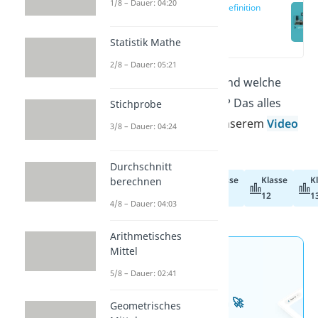
1/8 – Dauer: 04:20
Stichprobe Definition
(00:14)
Statistik Mathe
2/8 – Dauer: 05:21
Was ist eine Stichprobe und welche
Stichprobenarten gibt es? Das alles
Stichprobe
erfährst du hier
und in unserem
Video
3/8 – Dauer: 04:24
!
Durchschnitt
Klasse
Klasse
K
berechnen
Abiturvorbereitung
11
12
1
4/8 – Dauer: 04:03
Arithmetisches
Mittel
Jetzt neu: Teste dein
5/8 – Dauer: 02:41
Wissen mit unseren
kostenlosen Aufgaben 🚀
Geometrisches