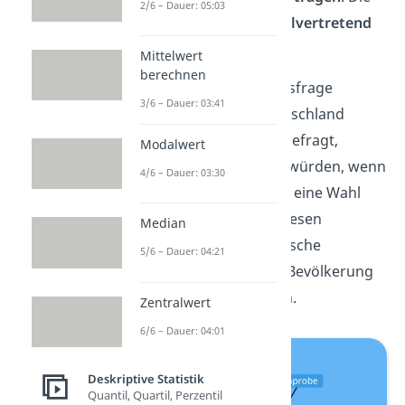
2/6 – Dauer: 05:03
Stichprobe steht also
stellvertretend
für die Grundgesamtheit.
Mittelwert
berechnen
Beispiel:
Bei der Sonntagsfrage
3/6 – Dauer: 03:41
werden Personen in Deutschland
zufällig ausgewählt und gefragt,
Modalwert
welche Partei sie wählen würden, wenn
4/6 – Dauer: 03:30
am kommenden Sonntag eine Wahl
wäre. Danach wird von diesen
Median
Ergebnissen auf die politische
5/6 – Dauer: 04:21
Präferenz der gesamten Bevölkerung
eines Landes geschlossen.
Zentralwert
6/6 – Dauer: 04:01
Deskriptive Statistik
Quantil, Quartil, Perzentil