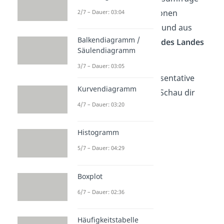
sollten zum Beispiel Personen
2/7 – Dauer: 03:04
unterschiedlichen Alters
und aus
Balkendiagramm /
verschiedenen Regionen des Landes
Säulendiagramm
befragt werden.
3/7 – Dauer: 03:05
Aber wie kannst du repräsentative
Kurvendiagramm
Stichproben auswählen? Schau dir
4/7 – Dauer: 03:20
dafür die verschiedenen
Stichprobenarten an.
Histogramm
5/7 – Dauer: 04:29
Boxplot
6/7 – Dauer: 02:36
Häufigkeitstabelle