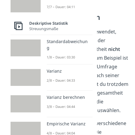
7/7 – Dauer: 04:11
Stichprobenarten
Deskriptive Statistik
Streuungsmaße
Stichproben werden angewendet,
wenn eine Untersuchung der
Standardabweichun
g
kompletten Grundgesamtheit
nicht
sinnvoll umsetzbar
ist. Zum Beispiel ist
1/8 – Dauer: 03:30
es nicht möglich, in einer Umfrage
Varianz
jeden einzelnen Bürger nach seiner
2/8 – Dauer: 04:33
Meinung zu fragen. Damit du trotzdem
Aussagen über die Grundgesamtheit
Varianz berechnen
treffen kannst, musst du die
3/8 – Dauer: 04:44
Stichprobe gut überlegt auswählen.
Du unterschiedest dabei verschiedene
Empirische Varianz
Arten von Stichproben
. Die
4/8 – Dauer: 04:04