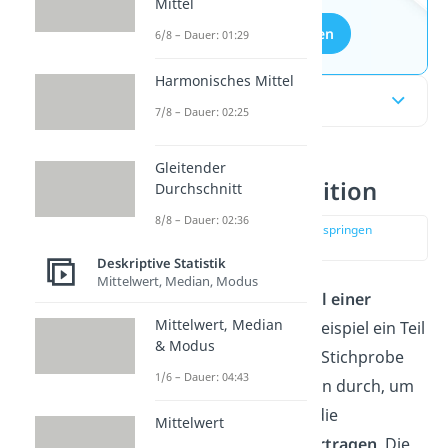
Mittel
Aufgaben entdecken
6/8 – Dauer: 01:29
Harmonisches Mittel
Inhaltsübersicht
7/8 – Dauer: 02:25
Gleitender
Stichprobe Definition
Durchschnitt
8/8 – Dauer: 02:36
zur Stelle im Video springen
(00:14)
Deskriptive Statistik
Mittelwert, Median, Modus
Eine Stichprobe ist ein
Teil einer
Mittelwert, Median
Grundgesamtheit
, zum Beispiel ein Teil
& Modus
der Bevölkerung.
Mit der Stichprobe
1/6 – Dauer: 04:43
führst du Untersuchungen durch, um
die Ergebnisse dann auf die
Mittelwert
Grundgesamtheit zu
übertragen
. Die