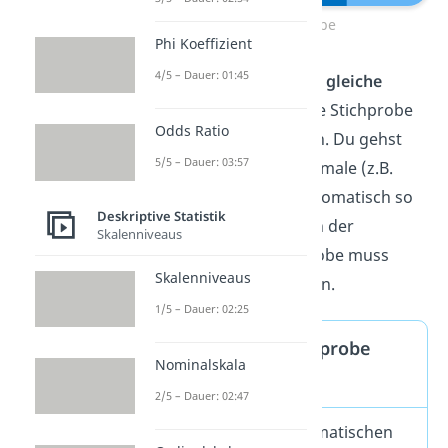
Zufallsstichprobe
Phi Koeffizient
4/5 – Dauer: 01:45
Dabei hat jede Person die
gleiche
Wahrscheinlichkeit
, in die Stichprobe
Odds Ratio
aufgenommen zu werden. Du gehst
5/5 – Dauer: 03:57
davon aus, dass die Merkmale (z.B.
Alter und Geschlecht) automatisch so
Deskriptive Statistik
vertreten sind wie auch in der
Skalenniveaus
Bevölkerung. Die Stichprobe muss
Skalenniveaus
dafür nur
groß genug
sein.
1/5 – Dauer: 02:25
Gut zu wissen: Stichprobe
Nominalskala
berechnen
2/5 – Dauer: 02:47
Mithilfe von mathematischen