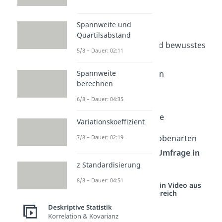
wichtigsten sind:
Spannweite und
Zufallsstichprobe
Quartilsabstand
Quotenstichprobe und bewusstes
5/8 – Dauer: 02:11
Auswahlverfahren
Mehrstufige Verfahren
Spannweite
berechnen
Klumpenstichprobe
6/8 – Dauer: 04:35
(Clusterstichprobe)
Willkürliche Stichprobe
Variationskoeffizient
Hier lernst du die Stichprobenarten
7/8 – Dauer: 02:19
jeweils am Beispiel einer
Umfrage in
z Standardisierung
der Bevölkerung
kennen.
8/8 – Dauer: 04:51
Studyflix vernetzt: Hier ein Video aus
einem anderen Bereich
Deskriptive Statistik
Korrelation & Kovarianz