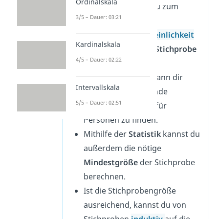
Ordinalskala
Verfahren kannst du zum
3/5 – Dauer: 03:21
Beispiel die
Einschluss
wahrscheinlichkeit
Kardinalskala
einer Person in die
Stichprobe
4/5 – Dauer: 02:22
berechnen
.
Die
Kombinatorik
kann dir
Intervallskala
dann helfen, passende
5/5 – Dauer: 02:51
Auswahlmethoden für
Personen zu finden.
Mithilfe der
Statistik
kannst du
außerdem die nötige
Mindestgröße
der Stichprobe
berechnen.
Ist die Stichprobengröße
ausreichend, kannst du von
Stichproben
induk
tiv
auf die