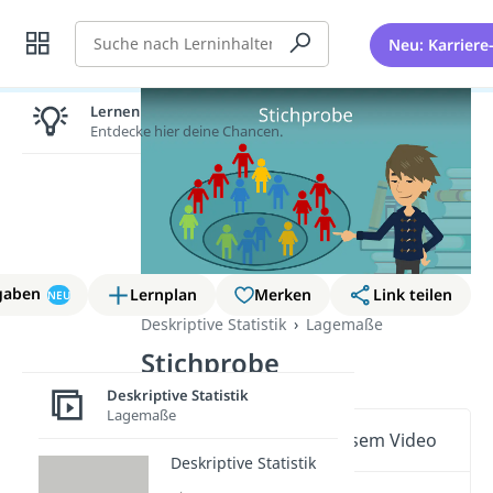
Suche
Neu: Karriere
Lernen lohnt sich!
Entdecke hier deine Chancen.
gaben
Lernplan
Merken
Link teilen
NEU
Deskriptive Statistik
Lagemaße
Stichprobe
Deskriptive Statistik
Lagemaße
Wichtige Inhalte in diesem Video
Deskriptive Statistik