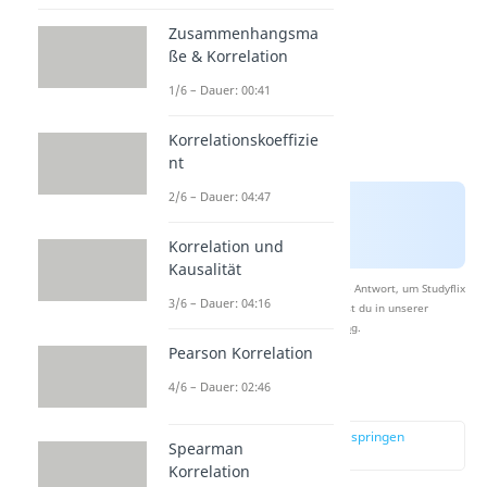
Zusammenhangsma
ße & Korrelation
1/6 – Dauer: 00:41
Korrelationskoeffizie
nt
2/6 – Dauer: 04:47
Korrelation und
Kausalität
Nach Beantwortung speichern wir deine Antwort, um Studyflix
3/6 – Dauer: 04:16
zu verbessern. Mehr dazu erfährst du in unserer
Datenschutzerklärung
.
Pearson Korrelation
4/6 – Dauer: 02:46
Zufallsstichprobe
zur Stelle im Video springen
Spearman
(01:01)
Korrelation