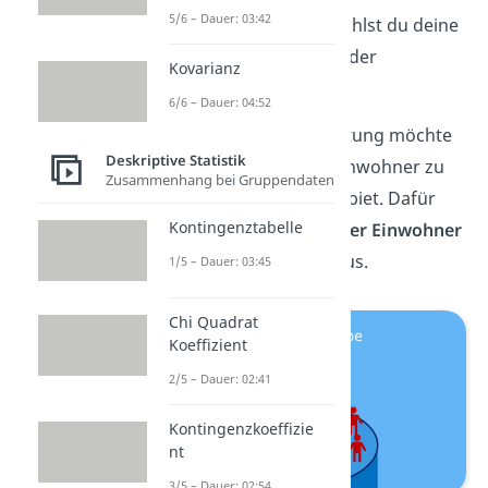
5/6 – Dauer: 03:42
Bei Zufallsstichproben wählst du deine
Stichproben zufällig
aus der
Kovarianz
Grundgesamtheit aus.
6/6 – Dauer: 04:52
Beispiel:
Die Stadtverwaltung möchte
Deskriptive Statistik
ein Stimmungsbild der Einwohner zu
Zusammenhang bei Gruppendaten
einem neuen Industriegebiet. Dafür
Kontingenztabelle
wählt sie aus der
Liste aller Einwohner
zufällig
1000 Personen aus.
1/5 – Dauer: 03:45
Chi Quadrat
Koeffizient
2/5 – Dauer: 02:41
Kontingenzkoeffizie
nt
3/5 – Dauer: 02:54