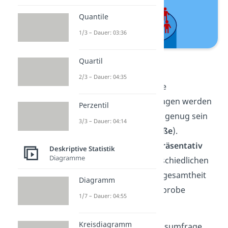
Quantile
1/3 – Dauer: 03:36
Stichprobe
Quartil
2/3 – Dauer: 04:35
Damit Stichproben auf die
Grundgesamtheit übertragen werden
Perzentil
können, müssen sie groß genug sein
3/3 – Dauer: 04:14
(
Mindeststichprobengröße
).
Außerdem sollten sie
repräsentativ
Deskriptive Statistik
Diagramme
sein. Das heißt, die unterschiedlichen
Merkmale aus der Grundgesamtheit
Diagramm
müssen auch in der Stichprobe
1/7 – Dauer: 04:55
vertreten sein.
Kreisdiagramm
Beispiel:
Bei der Meinungsumfrage