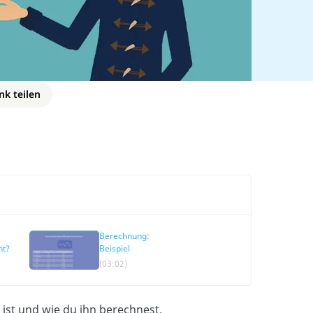
nk teilen
Berechnung:
ent?
Beispiel
(03:02)
ist und wie du ihn berechnest.