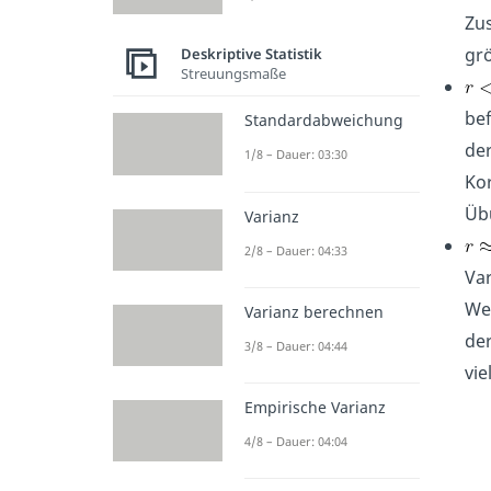
Zu
grö
Deskriptive Statistik
Streuungsmaße
be
Standardabweichung
der
1/8 – Dauer: 03:30
Ko
Übu
Varianz
2/8 – Dauer: 04:33
Var
Wer
Varianz berechnen
der
3/8 – Dauer: 04:44
vi
Empirische Varianz
4/8 – Dauer: 04:04