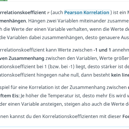
rrelationskoeffizient
(auch
Pearson Korrelation
) ist ei
menhängen
. Hängen zwei Variablen miteinander zusammen
ch die Werte der einen Variable verhalten, wenn die Werte d
die Variablen dabei zusammenhängen, desto genauere Auss
rrelationskoeffizient kann Werte zwischen
-1 und 1
annehme
iven Zusammenhang
zwischen den Variablen, Werte größer 
ationskoeffizient bei 1 (bzw. bei -1) liegt, desto stärker is
ationskoeffizient hingegen nahe null, dann besteht
kein li
ispiel für eine Korrelation ist der Zusammenhang zwischen
ftem Eis:
Je höher die Temperatur ist, desto mehr Eis wird 
der einen Variable ansteigen, steigen also auch die Werte 
nen kannst du den Korrelationskoeffizienten mit dieser
Fo