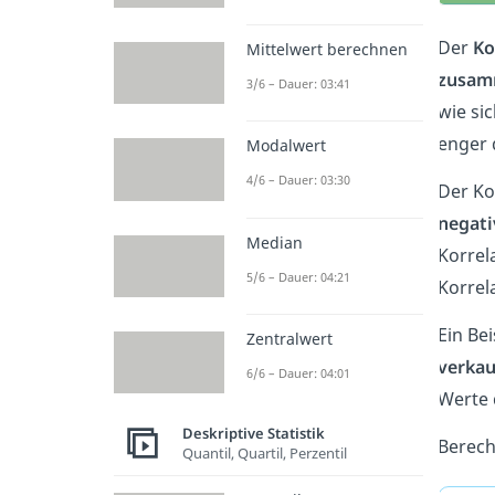
Der
Ko
Mittelwert berechnen
zusam
3/6 – Dauer: 03:41
wie si
enger 
Modalwert
4/6 – Dauer: 03:30
Der Ko
negat
Median
Korrel
5/6 – Dauer: 04:21
Korrel
Ein Be
Zentralwert
verkau
6/6 – Dauer: 04:01
Werte 
Deskriptive Statistik
Berech
Quantil, Quartil, Perzentil