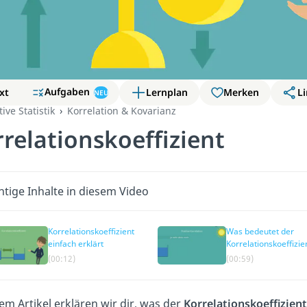
Aufgaben
xt
Lernplan
Merken
Li
NEU
ive Statistik
Korrelation & Kovarianz
relationskoeffizient
htige Inhalte in diesem Video
Korrelationskoeffizient
Was bedeutet der
einfach erklärt
Korrelationskoeffizi
(00:12)
(00:59)
sem Artikel erklären wir dir, was der
Korrelationskoeffizient