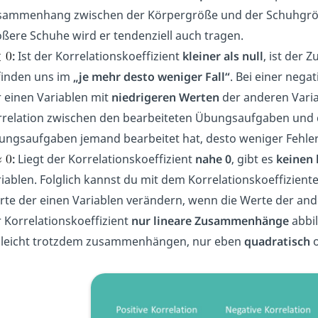
sammenhang zwischen der Körpergröße und der Schuhgröße 
ßere Schuhe wird er tendenziell auch tragen.
:
Ist der Korrelationskoeffizient
kleiner als null
, ist der
finden uns im
„je mehr desto weniger Fall“
. Bei einer nega
 einen Variablen mit
niedrigeren Werten
der anderen Varia
rrelation zwischen den bearbeiteten Übungsaufgaben und d
ngsaufgaben jemand bearbeitet hat, desto weniger Fehler 
:
Liegt der Korrelationskoeffizient
nahe 0
, gibt es
keinen
iablen. Folglich kannst du mit dem Korrelationskoeffizient
te der einen Variablen verändern, wenn die Werte der ande
 Korrelationskoeffizient
nur lineare Zusammenhänge
abbil
elleicht trotzdem zusammenhängen, nur eben
quadratisch
o