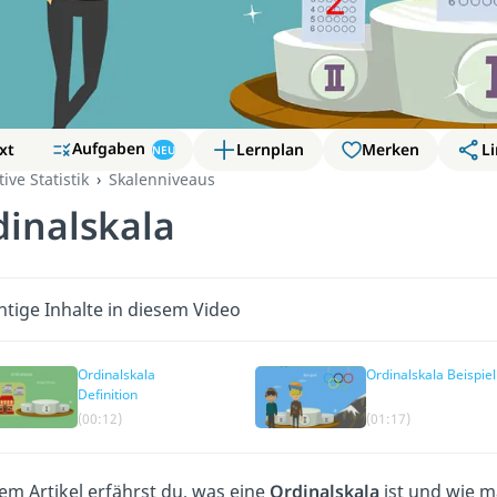
Aufgaben
xt
Lernplan
Merken
Li
NEU
ive Statistik
Skalenniveaus
dinalskala
htige Inhalte in diesem Video
Ordinalskala
Ordinalskala Beispiel
Definition
(00:12)
(01:17)
sem Artikel erfährst du, was eine
Ordinalskala
ist und wie m