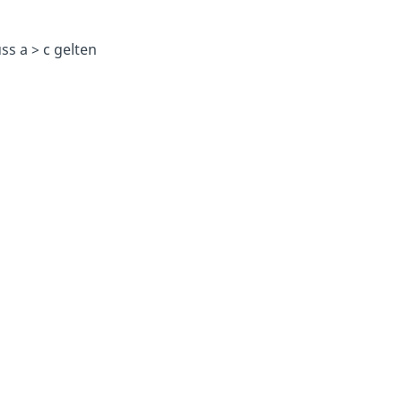
s a > c gelten