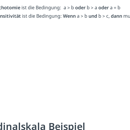
ichotomie
ist die Bedingung: a > b
oder
b > a
oder
a = b
nsitivität
ist die Bedingung:
Wenn
a > b
und
b > c,
dann
mus
inalskala Beispiel