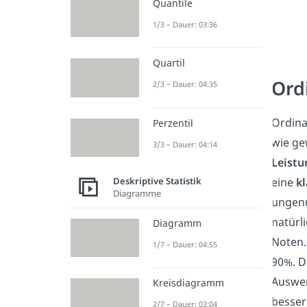
Quantile
1/3 – Dauer: 03:36
Quartil
Ord
2/3 – Dauer: 04:35
Ordina
Perzentil
wie ge
3/3 – Dauer: 04:14
Leistu
eine
k
Deskriptive Statistik
Diagramme
ungenü
natürl
Diagramm
Noten.
1/7 – Dauer: 04:55
90%. D
Auswe
Kreisdiagramm
besser
2/7 – Dauer: 03:04