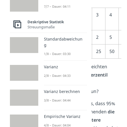
7/7 – Dauer: 04:11
Erreichte
1
2
3
4
5
Deskriptive Statistik
Punktzahl
Streuungsmaße
Häufigkeit
0
3
2
5
6
Standardabweichun
g
Perzentil
0
15
25
50
8
1/8 – Dauer: 03:30
Du siehst, dass deiner erreichten
Varianz
Punktzahl von 6 das
95. Perzentil
2/8 – Dauer: 04:33
zugeordnet wurde.
Doch was bedeutet das nun?
Varianz berechnen
3/8 – Dauer: 04:44
Die Zuordnung drückt aus, dass 95%
der anderen Kursteilnehmenden
die
Empirische Varianz
gleiche oder eine schlechtere
4/8 – Dauer: 04:04