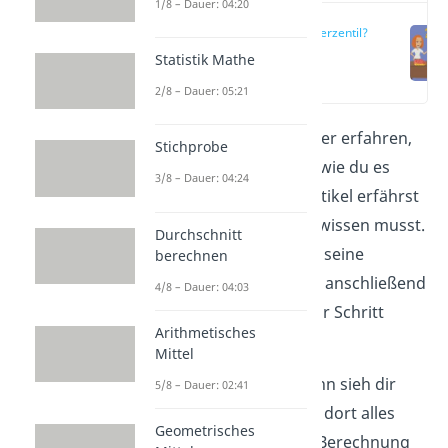
1/8 – Dauer: 04:20
Was ist ein Perzentil?
Statistik Mathe
(00:29)
2/8 – Dauer: 05:21
Du möchtest mehr darüber erfahren,
Stichprobe
was ein
Perzentil
ist und wie du es
3/8 – Dauer: 04:24
berechnest? In diesem Artikel erfährst
du alles, was du darüber wissen musst.
Durchschnitt
Wir erklären dir zunächst seine
berechnen
Bedeutung und erläutern anschließend
4/8 – Dauer: 04:03
die
Berechnung
Schritt für Schritt
Arithmetisches
anhand eines
Beispiels
.
Mittel
Keine Lust auf Lesen? Dann sieh dir
5/8 – Dauer: 02:41
unser
Video
an und lerne dort alles
Geometrisches
über die Bedeutung und Berechnung