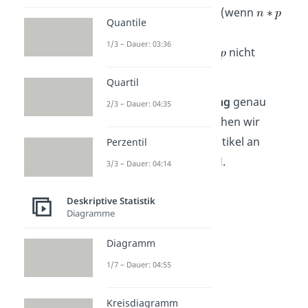
(wenn
Quantile
ganzzahlig)
1/3 – Dauer: 03:36
(wenn
nicht
ganzzahlig).
Quartil
Wie du bei der
Berechnung
genau
2/3 – Dauer: 04:35
vorgehen musst, besprechen wir
weiter unten in diesem Artikel an
Perzentil
einem konkreten
Beispiel
.
3/3 – Dauer: 04:14
Deskriptive Statistik
Diagramme
Diagramm
1/7 – Dauer: 04:55
Kreisdiagramm