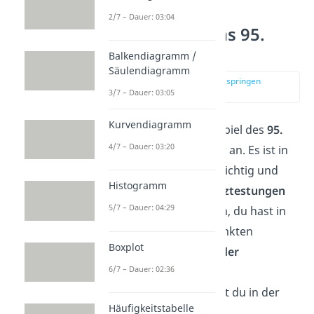
2/7 – Dauer: 03:04
Was bedeutet das 95.
Perzentil?
Balkendiagramm /
Säulendiagramm
zur Stelle im Video springen
(00:59)
3/7 – Dauer: 03:05
Kurvendiagramm
Schauen wir uns das Beispiel des
95.
4/7 – Dauer: 03:20
Perzentils
etwas genauer an. Es ist in
der Statistik besonders wichtig und
Histogramm
spielt etwa bei
Signifikanztestungen
5/7 – Dauer: 04:29
eine Rolle. Nehmen wir an, du hast in
einer Aufgabe 6 von 7 Punkten
Boxplot
erreicht. Die
Verteilung der
6/7 – Dauer: 02:36
Punktzahlen
der anderen
Kursteilnehmenden siehst du in der
Häufigkeitstabelle
unten stehenden Tabelle.