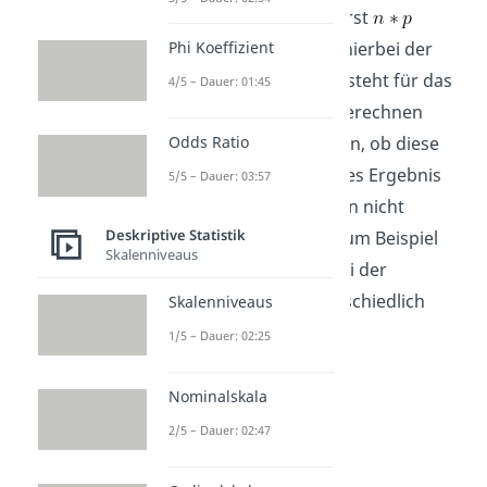
richtige ist, musst du zuerst
Phi Koeffizient
berechnen.
entspricht hierbei der
Anzahl der Messwerte.
steht für das
4/5 – Dauer: 01:45
Perzentil, das du gerne berechnen
Odds Ratio
möchtest. Abhängig davon, ob diese
Rechnung ein ganzzahliges Ergebnis
5/5 – Dauer: 03:57
(zum Beispiel „3“) oder ein nicht
Deskriptive Statistik
ganzzahliges Ergebnis (zum Beispiel
Skalenniveaus
„2,5“) liefert, musst du bei der
Berechnung etwas unterschiedlich
Skalenniveaus
vorgehen.
1/5 – Dauer: 02:25
Nominalskala
2/5 – Dauer: 02:47