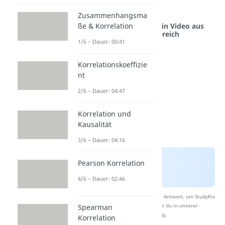
95. Perzentil
Zusammenhangsma
Studyflix vernetzt: Hier ein Video aus
ße & Korrelation
einem anderen Bereich
1/6 – Dauer: 00:41
Korrelationskoeffizie
nt
2/6 – Dauer: 04:47
Korrelation und
Kausalität
3/6 – Dauer: 04:16
Pearson Korrelation
4/6 – Dauer: 02:46
Nach Beantwortung speichern wir deine Antwort, um Studyflix
zu verbessern. Mehr dazu erfährst du in unserer
Spearman
Datenschutzerklärung
.
Korrelation