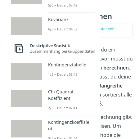
5/6 – Dauer: 03:42
Perzentil berechnen
Kovarianz
zur Stelle im Video springen
6/6 – Dauer: 04:52
(01:31)
Deskriptive Statistik
Nun weißt du bereits, wie du ein
Zusammenhang bei Gruppendaten
Perzentil interpretierst. Zuvor musst du
Kontingenztabelle
es jedoch häufig erst noch
berechnen
.
1/5 – Dauer: 03:45
In einem ersten Schritt musst du deine
Messwerte dafür in eine
Rangreihe
Chi Quadrat
bringen. Das bedeutet, du sortierst alle
Koeffizient
Werte von klein nach groß.
2/5 – Dauer: 02:41
Für die anschließende Berechnung gibt
Kontingenzkoeffizie
es mehrere Vorgehensweisen. Um
nt
auszuwählen, welche Methode die
3/5 – Dauer: 02:54