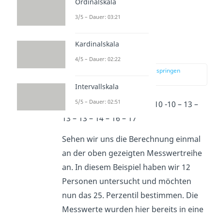
Ordinalskala
3/5 – Dauer: 03:21
Kardinalskala
n*p ganzzahlig
4/5 – Dauer: 02:22
zur Stelle im Video springen
(02:35)
Intervallskala
5/5 – Dauer: 02:51
Messwerte:
5 – 7 – 7 – 9 -10 -10 – 13 –
13 – 13 – 14 – 16 – 17
Sehen wir uns die Berechnung einmal
an der oben gezeigten Messwertreihe
an. In diesem Beispiel haben wir 12
Personen untersucht und möchten
nun das 25. Perzentil bestimmen. Die
Messwerte wurden hier bereits in eine