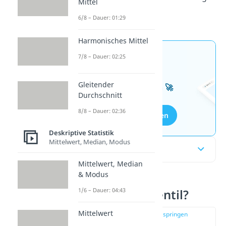
Mittel
von Perzentilen.
6/8 – Dauer: 01:29
Harmonisches Mittel
7/8 – Dauer: 02:25
Jetzt neu: Teste dein
Wissen mit unseren
Gleitender
kostenlosen Aufgaben 🚀
Durchschnitt
8/8 – Dauer: 02:36
Aufgaben entdecken
Deskriptive Statistik
Mittelwert, Median, Modus
Inhaltsübersicht
Mittelwert, Median
& Modus
1/6 – Dauer: 04:43
Was ist ein Perzentil?
Mittelwert
zur Stelle im Video springen
(00:29)