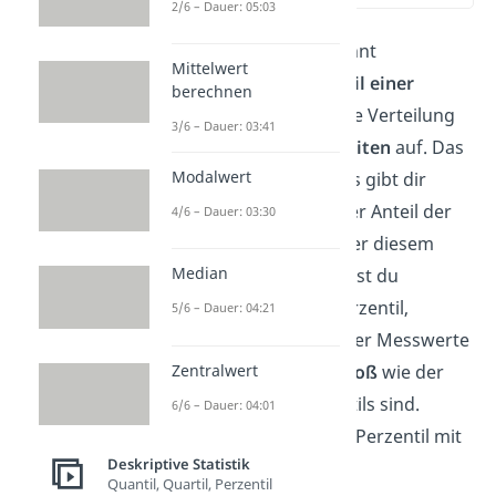
2/6 – Dauer: 05:03
Ein
Perzentil
(auch genannt
Mittelwert
Prozentrang) ist ein
Anteil einer
berechnen
Verteilung
. Sie splitten die Verteilung
3/6 – Dauer: 03:41
in
100 gleich große Einheiten
auf. Das
Modalwert
Perzentil eines Messwerts gibt dir
Auskunft darüber, welcher Anteil der
4/6 – Dauer: 03:30
Verteilung über oder unter diesem
Median
Messwert liegt. Betrachtest du
beispielsweise das 95. Perzentil,
5/6 – Dauer: 04:21
bedeutet das, dass 95% der Messwerte
kleiner als oder gleich groß
wie der
Zentralwert
Messwert des 95. Perzentils sind.
6/6 – Dauer: 04:01
Berechnen kannst du ein Perzentil mit
Deskriptive Statistik
dieser Formel
Quantil, Quartil, Perzentil