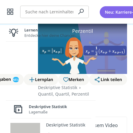
Suche
Neu: Karriere
Lernen lohnt sich!
Entdecke hier deine Chancen.
gaben
Lernplan
Merken
Link teilen
NEU
Deskriptive Statistik
Quantil, Quartil, Perzentil
Perzentil
Deskriptive Statistik
Lagemaße
Deskriptive Statistik
Wichtige Inhalte in diesem Video