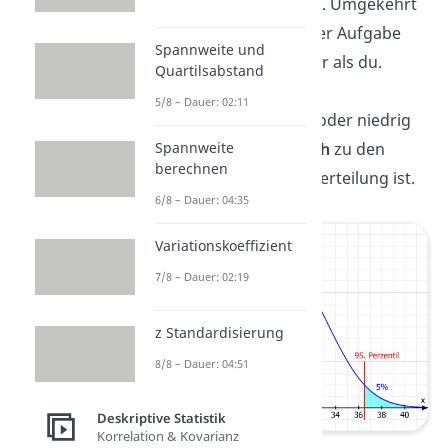
Punktzahl
erreicht haben. Umgekehrt
ausgedrückt waren bei der Aufgabe
Spannweite und
nur 5%
der Gruppe besser als du.
Quartilsabstand
Perzentile helfen uns also
5/8 – Dauer: 02:11
einzuschätzen, wie hoch oder niedrig
ein Messwert im
Vergleich
zu den
Spannweite
berechnen
restlichen Werten einer Verteilung ist.
6/8 – Dauer: 04:35
Variationskoeffizient
7/8 – Dauer: 02:19
z Standardisierung
8/8 – Dauer: 04:51
Deskriptive Statistik
Korrelation & Kovarianz