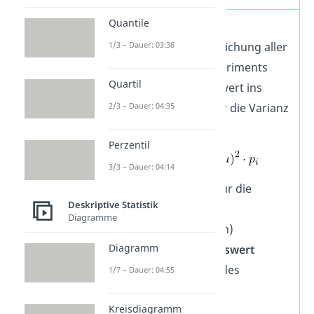
Quantile
Die Varianz ist die
1/3 – Dauer: 03:36
durchschnittliche Abweichung aller
Werte eines Zufallsexperiments
Quartil
von ihrem Erwartungswert ins
Quadrat. Die Formel für die Varianz
2/3 – Dauer: 04:35
lautet:
Perzentil
3/3 – Dauer: 04:14
ist das Zeichen für die
Deskriptive Statistik
Varianz
(bei
Diagramme
Zufallsexperimenten)
Diagramm
ist der
Erwartungswert
ist das
Ergebnis
des
1/7 – Dauer: 04:55
Zufallsexperiments
Kreisdiagramm
beschreibt, die