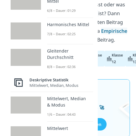
Mittel
die
Varianz berechnen
lässt oder was
6/8 – Dauer: 01:29
die
Standardabweichung
ist? Dann
schau dir unseren separaten Beitrag
Harmonisches Mittel
dazu an! Auch zum Thema
Empirische
7/8 – Dauer: 02:25
Varianz
haben wir einen Beitrag.
Gleitender
Klasse
Klasse
K
Durchschnitt
Abiturvorbereitung
11
12
1
8/8 – Dauer: 02:36
Deskriptive Statistik
Mittelwert, Median, Modus
Jetzt neu: Teste dein
Wissen mit unseren
Mittelwert, Median
& Modus
kostenlosen Aufgaben 🚀
1/6 – Dauer: 04:43
Aufgaben entdecken
Mittelwert