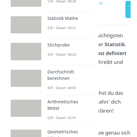
1/8 – Dauer: 04:20
Varianz einfach
erklärt
(00:14)
Statistik Mathe
2/8 – Dauer: 05:21
Die
Varianz
ist einer der wichtigsten
Streuungsparameter
in der
Statistik
.
Stichprobe
Erfahre hier, wie die
Varianz definiert
3/8 – Dauer: 04:24
ist, welchen Wert sie beschreibt und
was der
Unterschied zur
Durchschnitt
berechnen
Standardabweichung
ist.
4/8 – Dauer: 04:03
Mit unserem
Video
verstehst du das
Thema ohne Probleme – Lehn‘ dich
Arithmetisches
Mittel
zurück und lass‘ es dir erklären!
5/8 – Dauer: 02:41
Worauf wartest du noch?
Geometrisches
Du möchtest verstehen, wie genau sich