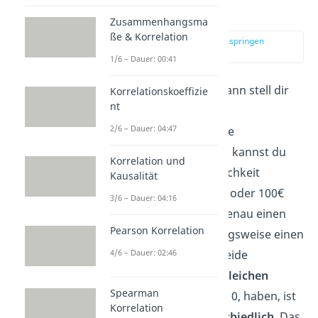
Varianz Beispiel
Zusammenhangsma
ße & Korrelation
zur Stelle im Video springen
(00:58)
1/6 – Dauer: 00:41
Das ist dir zu abstrakt? Dann stell dir
Korrelationskoeffizie
nt
folgendes
Beispiel
vor:
2/6 – Dauer: 04:47
Du hast zwei verschiedene
Glücksspiele: Beim Ersten kannst du
Korrelation und
mit gleicher Wahrscheinlichkeit
Kausalität
entweder 100€ gewinnen oder 100€
3/6 – Dauer: 04:16
verlieren, beim Zweiten genau einen
Pearson Korrelation
Euro gewinnen, beziehungsweise einen
Euro verlieren. Obwohl beide
4/6 – Dauer: 02:46
Glücksspiele genau den
gleichen
Spearman
Erwartungswert
, nämlich 0, haben, ist
Korrelation
ihre
Varianz
ganz
unterschiedlich
. Das