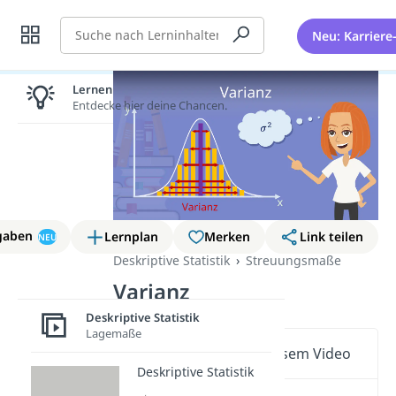
Suche
Neu: Karriere
Lernen lohnt sich!
Entdecke hier deine Chancen.
gaben
Lernplan
Merken
Link teilen
NEU
Deskriptive Statistik
Streuungsmaße
Varianz
Deskriptive Statistik
Lagemaße
Wichtige Inhalte in diesem Video
Deskriptive Statistik