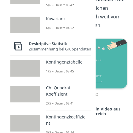
5/6 – Dauer: 03:42
liegt daran, dass die möglichen
Ergebnisse unterschiedlich weit vom
Kovarianz
Erwartungswert weg liegen.
6/6 – Dauer: 04:52
Deskriptive Statistik
Zusammenhang bei Gruppendaten
Kontingenztabelle
1/5 – Dauer: 03:45
Chi Quadrat
Koeffizient
Beispiel Varianz
2/5 – Dauer: 02:41
Studyflix vernetzt: Hier ein Video aus
einem anderen Bereich
Kontingenzkoeffizie
nt
3/5 – Dauer: 02:54