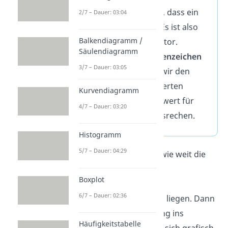
Wahrscheinlichkeit
, dass ein
2/7 – Dauer: 03:04
Ereignis
eintritt. Es ist also
Balkendiagramm /
ein Gewichtungsfaktor.
Säulendiagramm
ist das
Summenzeichen
3/7 – Dauer: 03:05
und sagt aus, dass wir den
gewichteten quadrierten
Kurvendiagramm
Abstand vom Mittelwert für
4/7 – Dauer: 03:20
jedes Ereignis
ausrechen.
Histogramm
5/7 – Dauer: 04:29
Du schätzt praktisch ab, wie weit die
einzelnen Werte des
Boxplot
Zufallsexperiments vom
6/7 – Dauer: 02:36
Erwartungswert entfernt
liegen. Dann
nimmst du die Abweichung ins
Häufigkeitstabelle
Quadrat. Das Ganze lässt sich grafisch