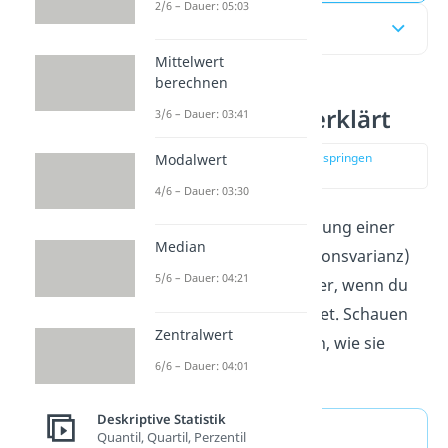
2/6 – Dauer: 05:03
Inhaltsübersicht
Mittelwert
berechnen
Varianz einfach erklärt
3/6 – Dauer: 03:41
zur Stelle im Video springen
Modalwert
(00:14)
4/6 – Dauer: 03:30
Die
Varianz
für die Verteilung einer
Median
Zufallsvariablen (Populationsvarianz)
5/6 – Dauer: 04:21
zu bestimmen ist einfacher, wenn du
verstehst, was sie bedeutet. Schauen
Zentralwert
wir uns dafür zunächst an, wie sie
6/6 – Dauer: 04:01
definiert ist.
Deskriptive Statistik
Definition
Quantil, Quartil, Perzentil