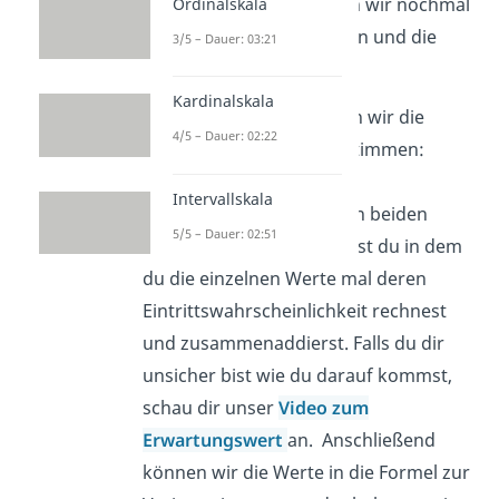
Varianz berechnen
gehen wir nochmal
Ordinalskala
genauer auf das Vorgehen und die
3/5 – Dauer: 03:21
Formel der Varianz ein.
Kardinalskala
In diesem Beispiel können wir die
4/5 – Dauer: 02:22
Varianz ganz einfach bestimmen:
Zuerst benötigen wir den
Intervallskala
Erwartungswert. Der ist in beiden
5/5 – Dauer: 02:51
Fällen 0. Diesen berechnest du in dem
du die einzelnen Werte mal deren
Eintrittswahrscheinlichkeit rechnest
und zusammenaddierst. Falls du dir
unsicher bist wie du darauf kommst,
schau dir unser
Video zum
Erwartungswert
an. Anschließend
können wir die Werte in die Formel zur