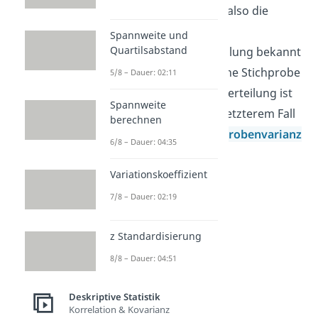
Zufallsvariablen handelt (also die
entsprechenden
Spannweite und
Quartilsabstand
Wahrscheinlichkeitsverteilung bekannt
ist) oder ob es sich um eine Stichprobe
5/8 – Dauer: 02:11
(die Wahrscheinlichkeitsverteilung ist
Spannweite
unbekannt) handelt. Bei letzterem Fall
berechnen
musst du dann die
Stichprobenvarianz
6/8 – Dauer: 04:35
berechnen.
Variationskoeffizient
7/8 – Dauer: 02:19
z Standardisierung
8/8 – Dauer: 04:51
Deskriptive Statistik
Korrelation & Kovarianz