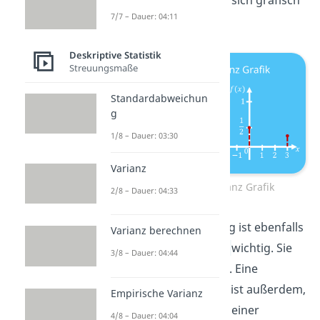
7/7 – Dauer: 04:11
am besten verdeutlichen.
Deskriptive Statistik
Streuungsmaße
Standardabweichun
g
1/8 – Dauer: 03:30
Varianz
Unterschiedliche Varianz Grafik
2/8 – Dauer: 04:33
In diesem Zusammenhang ist ebenfalls
Varianz berechnen
die
Standardabweichung
wichtig. Sie
3/8 – Dauer: 04:44
ist die Wurzel der Varianz. Eine
wichtige Unterscheidung ist außerdem,
Empirische Varianz
ob es sich um die Varianz einer
4/8 – Dauer: 04:04