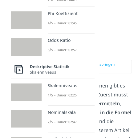
Phi Koeffizient
4/5 – Dauer: 01:45
Odds Ratio
5/5 – Dauer: 03:57
Varianz berechnen
zur Stelle im Video springen
Deskriptive Statistik
(01:19)
Skalenniveaus
Um die Varianz zu berechnen gibt es
Skalenniveaus
ein einfaches Vorgehen: Zuerst musst
1/5 – Dauer: 02:25
du den
Erwartungswert ermitteln
,
dann die einzelnen Werte
in die Formel
Nominalskala
einsetzen
und anschließend die
2/5 – Dauer: 02:47
Varianz berechnen
. In unserem Artikel